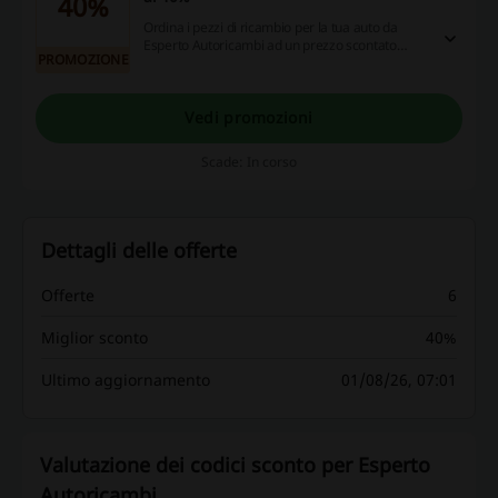
40%
Ordina i pezzi di ricambio per la tua auto da
Esperto Autoricambi ad un prezzo scontato
PROMOZIONE
disponibili per tutte le marche! Freni,
Sospensioni, impianto elettrico, motori,
trasmissione a cinghia, filtri e tanto altro ad un
prezzo speciale!
Vedi promozioni
Scade: In corso
Dettagli delle offerte
Offerte
6
Miglior sconto
40%
Ultimo aggiornamento
01/08/26, 07:01
Valutazione dei codici sconto per Esperto
Autoricambi