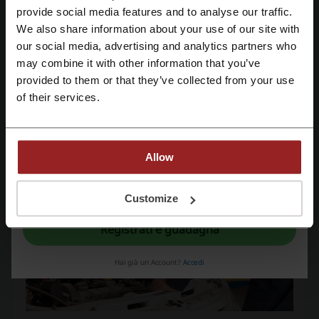
ed incidenti. Nonostante ciò, molti tendono a trascurare la propria
Registrati tramite Facebook
provide social media features and to analyse our traffic.
vettura, in quanto spesso si ritiene che una manutenzione regolare
We also share information about your use of our site with
sia molto costosa, specialmente se si desidera utilizzare componenti
our social media, advertising and analytics partners who
Registrati tramite Google
di qualità... Ma siamo sicuri che sia sempre così? La risposta è no, se
may combine it with other information that you’ve
decideremo di acquistare i nostri ricambi da Espertoautoricambi.it, il
negozio online che mette a nostra disposizione i migliori componenti
provided to them or that they’ve collected from your use
Registrati tramite email
per automobili mantenendo per di più un rapporto qualità-prezzo
of their services.
assolutamente imbattibile!
Allow
Registrandoti confermi di aver letto e accettato il "
Regolamento
” e la "
Politica
della privacy.
"
Customize
Registrati e guadagna
Hai già un Account?
Accedi