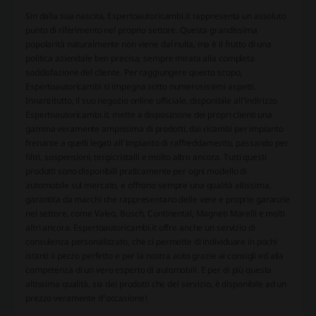
Sin dalla sua nascita, Espertoautoricambi.it rappresenta un assoluto
punto di riferimento nel proprio settore. Questa grandissima
popolarità naturalmente non viene dal nulla, ma è il frutto di una
politica aziendale ben precisa, sempre mirata alla completa
soddisfazione del cliente. Per raggiungere questo scopo,
Espertoautoricambi si impegna sotto numerosissimi aspetti.
Innanzitutto, il suo negozio online ufficiale, disponibile all'indirizzo
Espertoautoricambi.it, mette a disposizione dei propri clienti una
gamma veramente ampissima di prodotti, dai ricambi per impianto
frenante a quelli legati all'impianto di raffreddamento, passando per
filtri, sospensioni, tergicristalli e molto altro ancora. Tutti questi
prodotti sono disponibili praticamente per ogni modello di
automobile sul mercato, e offrono sempre una qualità altissima,
garantita da marchi che rappresentano delle vere e proprie garanzie
nel settore, come Valeo, Bosch, Continental, Magneti Marelli e molti
altri ancora. Espertoautoricambi.it offre anche un servizio di
consulenza personalizzato, che ci permette di individuare in pochi
istanti il pezzo perfetto e per la nostra auto grazie ai consigli ed alla
competenza di un vero esperto di automobili. E per di più questa
altissima qualità, sia dei prodotti che del servizio, è disponibile ad un
prezzo veramente d'occasione!