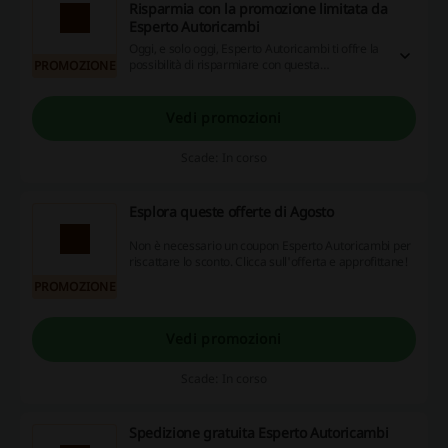
Risparmia con la promozione limitata da
Esperto Autoricambi
Oggi, e solo oggi, Esperto Autoricambi ti offre la
possibilità di risparmiare con questa
PROMOZIONE
promozione del giorno! Non perdere questa
occasione unica!
Vedi promozioni
Scade: In corso
Esplora queste offerte di Agosto
Non è necessario un coupon Esperto Autoricambi per
riscattare lo sconto. Clicca sull'offerta e approfittane!
PROMOZIONE
Vedi promozioni
Scade: In corso
Spedizione gratuita Esperto Autoricambi