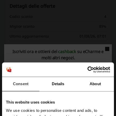
Dettagli delle offerte
Codici sconto
4
Miglior sconto
89%
Ultimo aggiornamento
01/08/26, 07:01
Utilizziamo link di affiliazione e potremmo ricevere una commissione.
Iscriviti ora e ottieni del
cashback
su eCharme e
molti altri negozi.
Valutazione dei codici sconto per eCharme
Valutazione media: 4.31, basata su 459 voti
Consent
Details
About
contatta eCharme
eCharme
This website uses cookies
We use cookies to personalise content and ads, to
Scopri anche codici promozionali simili
Registrati tramite Facebook