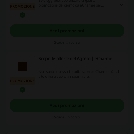
Solo oggi puoi approfittare di questa
promozione del giorno da eCharme per
PROMOZIONE
risparmiare! Non farti scappare questa
opportunità!
Vedi promozioni
Scade: In corso
Scopri le offerte del Agosto | eCharme
Non sono necessari i codici sconto eCharme! Vai al
sito e inizia subito a risparmiare.
PROMOZIONE
Vedi promozioni
Scade: In corso