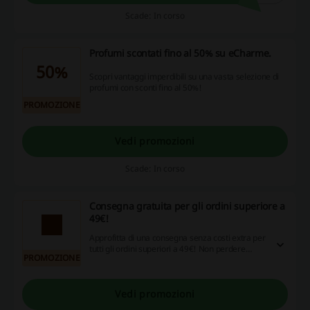
Scade: In corso
Profumi scontati fino al 50% su eCharme.
50%
Scopri vantaggi imperdibili su una vasta selezione di
profumi con sconti fino al 50%!
PROMOZIONE
Vedi promozioni
Scade: In corso
Consegna gratuita per gli ordini superiore a
49€!
Approfitta di una consegna senza costi extra per
tutti gli ordini superiori a 49€! Non perdere
PROMOZIONE
l'occasione, naviga sul sito e scopri le numerose
promozioni, codici sconto e opportunità di
cashback.
Vedi promozioni