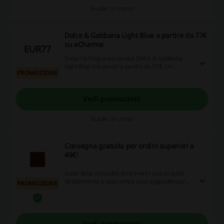
Scade: In corso
Dolce & Gabbana Light Blue a partire da 77€
su eCharme
EUR77
Scopri la fragranza iconica Dolce & Gabbana
Light Blue con prezzi a partire da 77€. Un
PROMOZIONE
profumo fresco e sofisticato per ogni occasione.
Vedi promozioni
Scade: In corso
Consegna gratuita per ordini superiori a
49€!
Gode della comodità di ricevere i tuoi acquisti
direttamente a casa senza costi aggiuntivi per
PROMOZIONE
ordini superiori a 49€. Approfitta dei codici
sconto, promozioni e opportunità di cashback e
comincia a risparmiare adesso!
Vedi promozioni