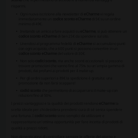
risparmi.
Ogni nuova iscrizione alla newsletter di
eCharme
vi regala
immediatamente un
codice sconto eCharme
di 5€ su un ordine
minimo di 49€.
Invitando un amico a fare acquisti su
eCharme
, si può ottenere un
codice sconto eCharme
di ben 25€ da spendere sul sito.
Unendosi al programma fedeltà di
eCharme
si accumulano punti
con ogni acquisto, che a 600 punti si possono convertire in un
codice sconto eCharme
del valore di 30€.
Non solo
codici sconto
, ma anche sconti eccezionali: si possono
trovare promozioni che vanno fino al 75% su un'ampia gamma di
prodotti, dai profumi ai prodotti per il make-up.
Per gli ordini superiori a 89€ la spedizione è gratuita: una
promozione da non farsi scappare!
codici sconto
che permettono di accaparrarsi il make-up con
riduzioni fino al 50%.
I prezzi vantaggiosi e la qualità dei prodotti rendono
eCharme
la
scelta ideale per chi desidera prendersi cura di sé senza spendere
una fortuna. I
codici sconto
sono semplici da utilizzare e
rappresentano un'ottima opportunità per fare incetta di prodotti di
qualità a prezzi ridotti.
Non dimenticatevi di controllare sempre le offerte del giorno e