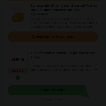
Stai usando eCharme codici sconto? Ottimo,
ma puoi anche ottenere un
2,1%
CASHBACK
!
Iscriviti subito! Ricordati di iniziare ogni acquisto su
eCharme con Picodi. Cerca qui codici sconto e attiva il
CASHBACK. Ottieni il tuo primo 2,1% oggi stesso!
Ottieni subito il cashback
eCharme codice sconto 25€ per invitare un
amico
EUR25
Condividi il tuo link personale eCharme con i tuoi
amici e ricevi 25€ per ognuno di loro! Ottieni il
CODICE
tuo eCharme codice sconto.
Scopri il codice
Scade: In corso