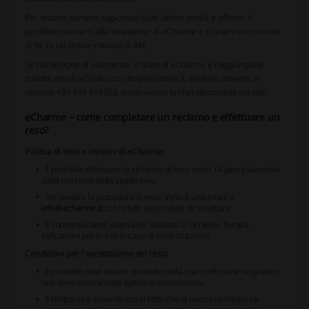
Per restare sempre aggiornati sulle ultime novità e offerte, è
possibile iscriversi alla newsletter di eCharme e ricevere uno sconto
di 5€ su un ordine minimo di 49€.
Se hai bisogno di assistenza, il team di eCharme è raggiungibile
tramite email all'indirizzo info@echarme.it, telefonicamente al
numero +39 059 818358, o attraverso la chat disponibile sul sito.
eCharme – come completare un reclamo e effettuare un
reso?
Politica di reso e reclami di eCharme:
È possibile effettuare la richiesta di reso entro 14 giorni lavorativi
dalla ricezione della spedizione.
Per avviare la procedura di reso, inviare una email a
info@echarme.it
con la foto dei prodotti da restituire.
Il supporto clienti, dopo aver valutato la richiesta, fornirà
indicazioni per il reso in caso di autorizzazione.
Condizioni per l'accettazione del reso:
Il prodotto deve essere restituito nella sua confezione originale e
non deve essere stato aperto o manomesso.
Il rimborso è subordinato al fatto che la merce restituita sia