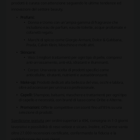
prodotti è curata con attenzione seguendo le ultime tendenze ed
innovazioni del settore beauty.
Profumi:
Donna e Uomo
con un'ampia gamma di fragranze che
includono eau de parfum, eau de toilette, acque profumate e
cofanetti regalo.
Marchi
di spicco come Giorgio Armani, Dolce & Gabbana,
Prada, Calvin Klein, Moschino e molti altri.
Skincare:
Viso:
I migliori trattamenti per ogni tipo di pelle, compresi
anti-arrossamento, anti-età, idratanti e illuminanti.
Corpo:
Una vasta scelta di prodotti specifici come
anticellulite, idratanti, nutrienti e autoabbronzanti.
Make-up:
Prodotti dedicati alla bellezza del viso, occhi e labbra,
oltre ad accessori per un trucco professionale.
Capelli:
Shampoo, balsami, maschere e trattamenti per ogni tipo
di capello e necessità, con brand di lusso come Oribe e Alterna.
Promozioni:
Offerte competitive con sconti fino all'85% su una
selezione di prodotti.
Spedizione gratuita
per ordini superiori a 49€, consegna in 1-3 giorni
lavorativi e possibilità di reso veloce e sicuro. Inoltre, eCharme vanta
oltre 27.000 recensioni certificate, confermando la fiducia e la
soddisfazione dei suoi clienti.