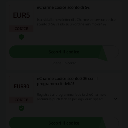
eCharme codice sconto di 5€
EUR5
Iscriviti alla newsletter di eCharme e ricevi un codice
sconto di 5€ valido su un ordine minimo di 49€
CODICE
Scopri il codice
Scade: In corso
eCharme codice sconto 30€ con il
programma fedeltà!
EUR30
Registrati al programma fedeltà di eCharme e
accumula punti fedeltà per ogni euro speso!
CODICE
Quando raggiungi 600 punti, potrai convertirli in
un credito di 30€. Ottieni il tuo eCharme codice
sconto.
Scopri il codice