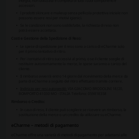
integra, non utilizzata e completa di tutti i suoi componenti e
accessori.
I prodotti skincare e makeup senza pellicola protettiva iniziale non
possono essere resi per motivi igienici.
Se le condizioni non sono soddisfatte, la richiesta di reso non
potrà essere accettata.
Costi e Gestione della Spedizione di Reso:
Le spese di spedizione per il reso sono a carico di eCharme solo
per il primo tentativo di ritiro.
Per i tentativi di ritiro successivi al primo, o se il cliente sceglie di
restituire autonomamente la merce, le spese saranno a carico del
cliente.
Il rimborso avverrà entro 14 giorni dal ricevimento della merce da
parte di eCharme a seguito del ritiro effettuato tramite corriere.
Indirizzo per resi autogestiti:
VIA GIACOMO BRODOLINI 18/20,
BOMPORTO 41030 MO - ITALIA Telefono: 059818358
Rimborso o Credito:
In caso di reso, il cliente può scegliere se ricevere un rimborso, la
sostituzione della merce o un credito da utilizzare su eCharme.
eCharme – metodi di pagamento
eCharme offre una varietà di metodi di pagamento per adattarsi alle