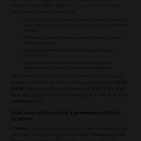
monitorare lo stato della spedizione e, se necessario, contattare
direttamente il servizio di spedizione.
È raccomandabile che l'indirizzo fornito sia sempre uno in cui
sia presente o si possa reperire facilmente qualcuno a ricevere
il pacco.
Assicurati che il nome sul campanello corrisponda a quello
indicato nell'ordine.
Aggiungi un numero di cellulare corretto per eventuali
comunicazioni.
Specifica eventuali dettagli aggiuntivi nel campo note
dell'ordine come, "Presso/Citofono/Interno/Frazione".
Per eventuali problemi o per rivedere i dettagli della consegna, è
possibile contattare il team eCharme al numero di telefono
+39 059
818358
, attivo dal lunedì al venerdì negli orari
10.30-12.30
e
14.00-
16.00
, oppure tramite la chat disponibile sul sito o inviando un'email
a
info@echarme.it
.
Quali sono i codici sconto e le promozioni esistenti in
eCharme?
ECharme
è il negozio perfetto per chi è alla ricerca di bellezza e cura
personale. Con una vasta gamma di prodotti,
eCharme
offre
codici
sconto
che vi permettono di accedere a numerosi vantaggi e