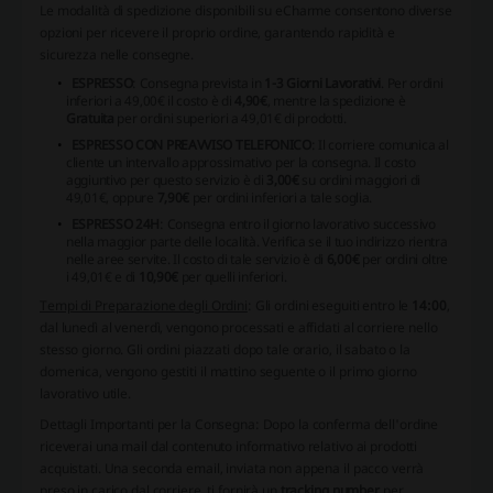
Le modalità di spedizione disponibili su eCharme consentono diverse
opzioni per ricevere il proprio ordine, garantendo rapidità e
sicurezza nelle consegne.
ESPRESSO
: Consegna prevista in
1-3 Giorni Lavorativi
. Per ordini
inferiori a 49,00€ il costo è di
4,90€
, mentre la spedizione è
Gratuita
per ordini superiori a 49,01€ di prodotti.
ESPRESSO CON PREAVVISO TELEFONICO
: Il corriere comunica al
cliente un intervallo approssimativo per la consegna. Il costo
aggiuntivo per questo servizio è di
3,00€
su ordini maggiori di
49,01€, oppure
7,90€
per ordini inferiori a tale soglia.
ESPRESSO 24H
: Consegna entro il giorno lavorativo successivo
nella maggior parte delle località. Verifica se il tuo indirizzo rientra
nelle aree servite. Il costo di tale servizio è di
6,00€
per ordini oltre
i 49,01€ e di
10,90€
per quelli inferiori.
Tempi di Preparazione degli Ordini
: Gli ordini eseguiti entro le
14:00
,
dal lunedì al venerdì, vengono processati e affidati al corriere nello
stesso giorno. Gli ordini piazzati dopo tale orario, il sabato o la
domenica, vengono gestiti il mattino seguente o il primo giorno
lavorativo utile.
Dettagli Importanti per la Consegna:
Dopo la conferma dell'ordine
riceverai una mail dal contenuto informativo relativo ai prodotti
acquistati. Una seconda email, inviata non appena il pacco verrà
preso in carico dal corriere, ti fornirà un
tracking number
per