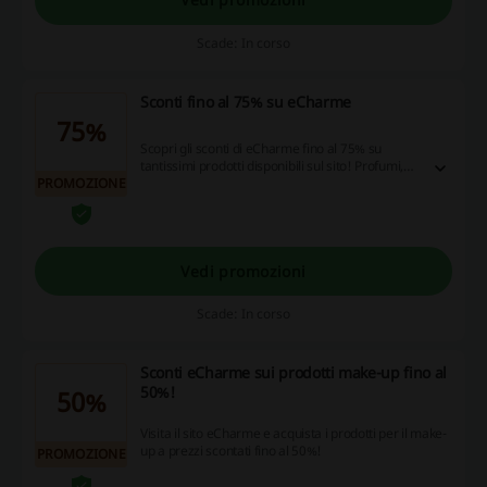
Scade: In corso
Sconti fino al 75% su eCharme
75%
Scopri gli sconti di eCharme fino al 75% su
tantissimi prodotti disponibili sul sito! Profumi,
PROMOZIONE
solari, prodotti make-up, trattamenti e altro a
prezzo scontato!
Vedi promozioni
Scade: In corso
Sconti eCharme sui prodotti make-up fino al
50%!
50%
Visita il sito eCharme e acquista i prodotti per il make-
up a prezzi scontati fino al 50%!
PROMOZIONE