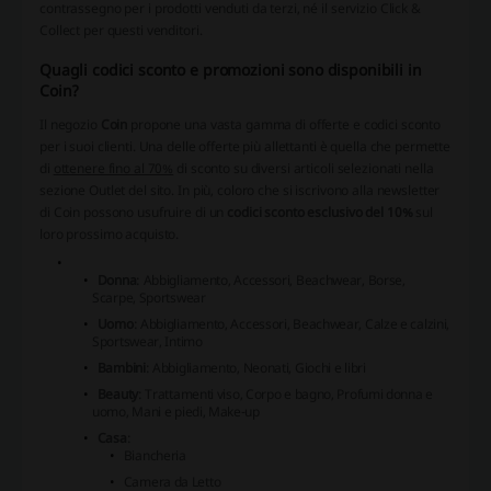
contrassegno per i prodotti venduti da terzi, né il servizio Click &
Collect per questi venditori.
Quagli codici sconto e promozioni sono disponibili in
Coin?
Il negozio
Coin
propone una vasta gamma di offerte e codici sconto
per i suoi clienti. Una delle offerte più allettanti è quella che permette
di
ottenere fino al 70%
di sconto su diversi articoli selezionati nella
sezione Outlet del sito. In più, coloro che si iscrivono alla newsletter
di Coin possono usufruire di un
codici sconto esclusivo del 10%
sul
loro prossimo acquisto.
Donna
: Abbigliamento, Accessori, Beachwear, Borse,
Scarpe, Sportswear
Uomo
: Abbigliamento, Accessori, Beachwear, Calze e calzini,
Sportswear, Intimo
Bambini
: Abbigliamento, Neonati, Giochi e libri
Beauty
: Trattamenti viso, Corpo e bagno, Profumi donna e
uomo, Mani e piedi, Make-up
Casa
:
Biancheria
Camera da Letto