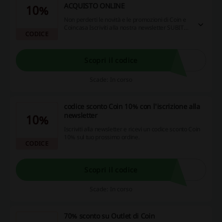
ACQUISTO ONLINE
10%
Non perderti le novità e le promozioni di Coin e
Coincasa Iscriviti alla nostra newsletter SUBITO
CODICE
PER TE 10% DI SCONTO SUL TUO PRIMO
ACQUISTO ONLINE.
Scopri il codice
Scade: In corso
codice sconto Coin 10% con l'iscrizione alla
newsletter
10%
Iscriviti alla newsletter e ricevi un codice sconto Coin
10% sul tuo prossimo ordine.
CODICE
Scopri il codice
Scade: In corso
70% sconto su Outlet di Coin