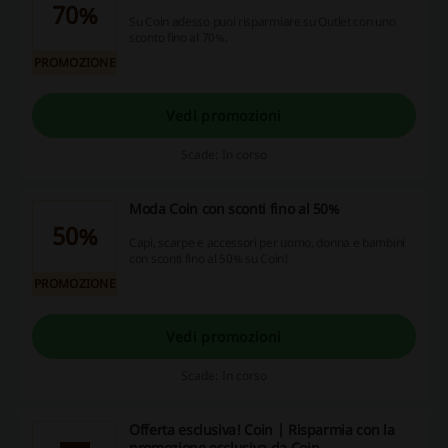
70%
Su Coin adesso puoi risparmiare su Outlet con uno
sconto fino al 70%.
PROMOZIONE
Vedi promozioni
Scade: In corso
Moda Coin con sconti fino al 50%
50%
Capi, scarpe e accessori per uomo, donna e bambini
con sconti fino al 50% su Coin!
PROMOZIONE
Vedi promozioni
Scade: In corso
Offerta esclusiva! Coin | Risparmia con la
promozione esclusiva da Coin