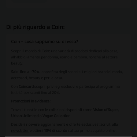
Di più riguardo a Coin:
Coin – cosa sappiamo su di esso?
Scopri il mondo di Coin: una varietà di prodotti dedicati alla casa,
all'abbigliamento per donna, uomo e bambini, nonché al settore
beauty.
Saldi fino al -70%
: approfitta degli sconti sui migliori brand di moda,
accessori, beauty e per la casa.
Con
Coincard
scopri i
privilegi esclusivi
e partecipa al
programma
fedeltà
per sconti fino al 20%.
Promozioni in evidenza:
Trova il tuo stile con le collezioni disponibili come
Vision of Super
,
Urban Unlimited
o
Vogue Collection
.
Desideri ricevere aggiornamenti e offerte esclusive?
Iscriviti alla
newsletter
e ottieni
10% di sconto
sul tuo primo acquisto online.