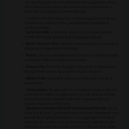
In caso di pagamento con Giftcard Coin o pagamento misto,
viene emessa una nuova giftcard del valore equivalente a
quello del reso pagato mediante giftcard.
I rimborsi di ordini resi presso i negozi seguiranno le stesse
modalità dei rimborsi online, escludendo la possibilità di
cambio prodotto.
Carte di Credito
: è possibile utilizzare le principali carte di
credito come
Visa
,
Mastercard
e
American Express
.
Klarna Pay Over Time
: Metodo di pagamento che consente di
dilazionare il pagamento nel tempo.
PayPal
: Solo per i prodotti venduti da Coin. Un metodo rapido
e sicuro per effettuare pagamenti online.
Amazon Pay
: Permette di pagare utilizzando le informazioni
di pagamento salvate sul proprio account Amazon.
Giftcard Coin
: È possibile utilizzare le Giftcards Coin per il
pagamento.
Contrassegno
: Per gli ordini con consegna in Italia e che non
contengano mobili e complementi d'arredo. Questo metodo
consente di pagare direttamente alla consegna fino a un
importo massimo di 999 euro.
Spedizione Standard ESCLUSI complementi d'arredo
: ha un
costo di 6,90 euro. I prodotti ordinati vengono consegnati in un
periodo di 3-5 giorni lavorativi, a cui si aggiungono i tempi di
trasporto del corriere, che possono variare in periodi di alta
affluenza. Qualora gli acquisti superino i 100 euro di prodotti