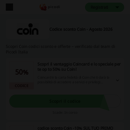
Registrati
Codice sconto Coin - Agosto 2026
Scopri Coin codici sconto e offerte – verificato dal team di
Picodi Italia
Scopri il vantaggio Coincard e lo speciale per
te op to 50% su Coin!
50%
Coincard è la carta fedeltà di Coin che ti darà la
possibilità di accedere a servizi e privilegi
CODICE
esclusivi. È personale e non cedibile e può
essere rilasciata se sei maggiorenne.Un
programma fedeltà che offre vantaggi
immediati, consegna a domicilio, piccole
Scopri il codice
modifiche sartoriali, agevolazioni sul
parcheggio: perché lasciarsi sfuggire così tante
Scade: In corso
occasioni per uno shopping speciale?
codice sconto Coin -10% SUL TUO PRIMO