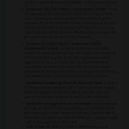
venduti e spediti da Coin, la spedizione risulta essere gratuita.
Spedizione SOLO per mobili e complementi d'arredo
: il costo
corrisponde all'8% dell'importo totale con un minimo di 40
euro. La consegna avviene generalmente entro 20 giorni
lavorativi. Per ordini destinati in Sicilia e Sardegna di importo
inferiore a 500 euro, è previsto un sovrapprezzo di 20 euro.
Questa tipologia di spedizione è offerta senza costi aggiuntivi
per i possessori di Coincard Gold e Platinum.
Servizio CLICK AND COLLECT escluso per mobili e
complementi d'arredo
: permette di effettuare un ordine
online e di ritirare la merce in uno dei negozi Coin selezionati
al momento dell'acquisto. Il servizio è gratuito per ordini
superiori a 20 euro, e l'avviso del ritiro disponibile viene
comunicato via email. Al momento del ritiro è necessario
presentare la ricevuta dell'ordine e un documento d'identità o
una delega scritta con i documenti di chi effettua il ritiro.
Spedizione Standard nei Paesi UE diversi dall'Italia
: il costo è
di 20 euro con una tempistica di 3-5 giorni lavorativi, esclusi i
tempi di trasporto del corriere. Non è possibile utilizzare
questo servizio per l'acquisto di mobili e alberi di Natale.
Spedizione con pagamento in contrassegno
: questa opzione
prevede un costo di 9,90 euro. Il tempo di consegna è di 3-5
giorni lavorativi, esclusi i tempi del corriere. Il servizio non è
disponibile per spedizioni fuori dall'Italia, per acquisti di mobili
o per ordini superiori a 1.000 euro.
codici sconto del 20%
disponibili in determinati periodi