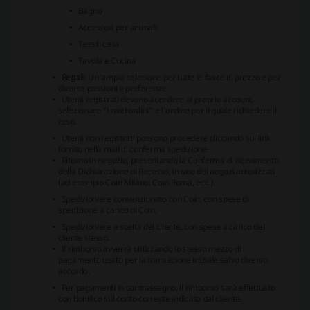
Bagno
Accessori per animali
Tessili casa
Tavola e Cucina
Regali
: Un'ampia selezione per tutte le fasce di prezzo e per
diverse passioni e preferenze
Utenti registrati devono accedere al proprio account,
selezionare "i miei ordini" e l'ordine per il quale richiedere il
reso.
Utenti non registrati possono procedere cliccando sul link
fornito nella mail di conferma spedizione.
Ritorno in negozio, presentando la Conferma di ricevimento
della Dichiarazione di Recesso, in uno dei negozi autorizzati
(ad esempio Coin Milano, Coin Roma, ecc.).
Spedizioniere convenzionato con Coin, con spese di
spedizione a carico di Coin.
Spedizioniere a scelta del cliente, con spese a carico del
cliente stesso.
Il rimborso avverrà utilizzando lo stesso mezzo di
pagamento usato per la transazione iniziale salvo diverso
accordo.
Per pagamenti in contrassegno, il rimborso sarà effettuato
con bonifico sul conto corrente indicato dal cliente.