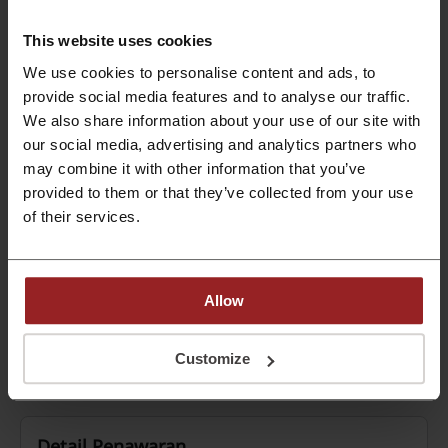
Beli tas favorit Anda dari MIchael Kors!
This website uses cookies
TAWARAN
We use cookies to personalise content and ads, to
provide social media features and to analyse our traffic.
Dapatkan Tawarannya
We also share information about your use of our site with
our social media, advertising and analytics partners who
Berakhir: Berlangsung
may combine it with other information that you’ve
provided to them or that they’ve collected from your use
Set hadiah Michael Kors mulai dari Rp 3909
of their services.
Beli set hadiah yang bagus dengan harga yang wajar.
TAWARAN
Allow
Dapatkan Tawarannya
Customize
Berakhir: Berlangsung
Detail Penawaran