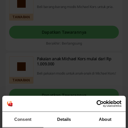
Beli barang-barang modis Michael Kors untuk pria.
TAWARAN
Dapatkan Tawarannya
Berakhir: Berlangsung
Pakaian anak Michael Kors mulai dari Rp
1.009.000
Beli pakaian modis untuk anak-anak di Michael Kors!
TAWARAN
Dapatkan Tawarannya
Berakhir: Berlangsung
Consent
Details
About
Tas Michael Kors mulai dari Rp 209.000