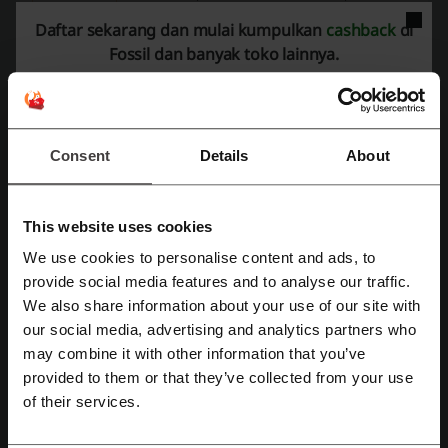
dompet resleting favoritmu dengan potongan
harga hingga 40%. Percayalah, belanja online
Daftar sekarang dan mulai kumpulkan
cashback
di
TAWARAN
tak pernah semudah dan hemat ini!
Fossil dan banyak toko lainnya.
Dapatkan Tawarannya
Berakhir: Berlangsung
Consent
Details
About
Diskon hingga 35% untuk jam tangan
35%
Dapatkan keuntungan berlipat dengan
This website uses cookies
penawaran fantastis kami, potongan harga
mencapai 35% untuk pembelian jam tangan!
TAWARAN
We use cookies to personalise content and ads, to
Daftar dengan Facebook
provide social media features and to analyse our traffic.
We also share information about your use of our site with
Dapatkan Tawarannya
our social media, advertising and analytics partners who
Daftar dengan Google
Berakhir: Berlangsung
may combine it with other information that you’ve
provided to them or that they’ve collected from your use
Daftar dengan e-mail
Kopling ritsleting dengan diskon hingga
of their services.
35%
35%
Nikmati penghematan besar dengan potongan