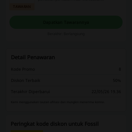
penawaran voucher diskon, promosi, dan
TAWARAN
cashback kami untuk pengalaman belanja online
yang lebih menguntungkan.
Dapatkan Tawarannya
Berakhir: Berlangsung
Detail Penawaran
Kode Promo
8
Diskon Terbaik
50%
Terakhir Diperbarui
22/05/26 19.36
Kami menggunakan tautan afiliasi dan mungkin menerima komisi.
Peringkat kode diskon untuk Fossil