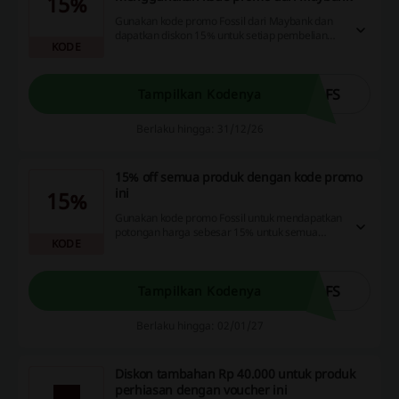
15%
Gunakan kode promo Fossil dari Maybank dan
dapatkan diskon 15% untuk setiap pembelian
KODE
yang Anda lakukan. Jangan lewatkan
kesempatan untuk berhemat saat berbelanja!
5FS
Tampilkan Kodenya
Berlaku hingga: 31/12/26
15% off semua produk dengan kode promo
ini
15%
Gunakan kode promo Fossil untuk mendapatkan
potongan harga sebesar 15% untuk semua
KODE
produk yang ada. Manfaatkan kesempatan ini
untuk berbelanja lebih hemat!
5FS
Tampilkan Kodenya
Berlaku hingga: 02/01/27
Diskon tambahan Rp 40.000 untuk produk
perhiasan dengan voucher ini