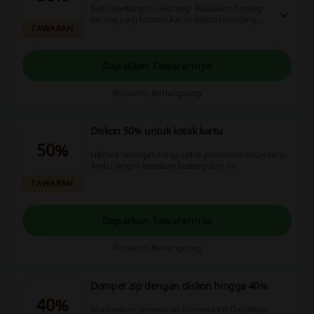
Raih keuntungan sekarang! Masukkan barang-
barang yang kamu sukai ke dalam keranjang
TAWARAN
dan nikmati potongan harga hingga 50%.
Dapatkan Tawarannya
Berakhir: Berlangsung
Diskon 50% untuk kotak kartu
50%
Nikmati setengah harga untuk pembelian kotak kartu
Anda! Jangan lewatkan kesempatan ini!
TAWARAN
Dapatkan Tawarannya
Berakhir: Berlangsung
Dompet zip dengan diskon hingga 40%
40%
Manfaatkan penawaran istimewa ini! Dapatkan