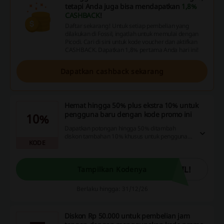
tetapi Anda juga bisa mendapatkan
1,8%
CASHBACK
!
Daftar sekarang! Untuk setiap pembelian yang
dilakukan di Fossil, ingatlah untuk memulai dengan
Picodi. Cari di sini untuk kode voucher dan aktifkan
CASHBACK. Dapatkan 1,8% pertama Anda hari ini!
Dapatkan cashback sekarang
Hemat hingga 50% plus ekstra 10% untuk
pengguna baru dengan kode promo ini
10%
Dapatkan potongan hingga 50% ditambah
diskon tambahan 10% khusus untuk pengguna
KODE
baru dengan menggunakan kode promo dari
Fossil. Manfaatkan kesempatan ini untuk belanja
produk favorit Anda dengan harga yang lebih
terjangkau!
IL!
Tampilkan Kodenya
Berlaku hingga: 31/12/26
Diskon Rp 50.000 untuk pembelian jam