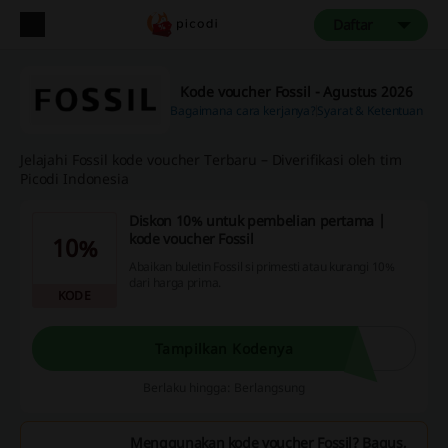
Daftar
Kode voucher Fossil - Agustus 2026
Bagaimana cara kerjanya?
Syarat & Ketentuan
Jelajahi Fossil kode voucher Terbaru – Diverifikasi oleh tim
Picodi Indonesia
Diskon 10% untuk pembelian pertama |
kode voucher Fossil
10%
Abaikan buletin Fossil si primesti atau kurangi 10%
dari harga prima.
KODE
Tampilkan Kodenya
Berlaku hingga: Berlangsung
Menggunakan kode voucher Fossil? Bagus,