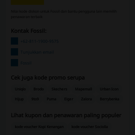
Nilai kode diskon untuk Fossil dan bantu pengguna lain memilih
penawaran terbaik
Kontak Fossil:
+62-811-1900-9575
Tunjukkan email
Fossil
Cek juga kode promo serupa
Uniqlo
Brodo
Skechers
Mapemall
Urban Icon
Hijup
9to9
Puma
Eiger
Zalora
Berrybenka
Lihat kupon dan penawaran paling populer
kode voucher Kopi Kenangan
kode voucher Sociolla