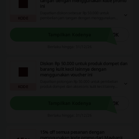
tangan dengan menggunakan kode promo
ini
Dapatkan diskon sebesar Rp 50.000 untuk
pembelian jam tangan dengan menggunakan
KODE
kode promo Fossil ini. Manfaatkan kesempatan
ini untuk menambah koleksi aksesori Anda!
50K
Tampilkan Kodenya
Berlaku hingga: 31/12/26
Diskon Rp 50.000 untuk produk dompet dan
barang kulit kecil lainnya dengan
menggunakan voucher ini
Dapatkan potongan Rp 50.000 untuk pembelian
produk dompet dan aksesoris kulit kecil lainnya
KODE
dengan menggunakan kode promo Fossil.
Manfaatkan kesempatan ini untuk menambah
koleksi barang favoritmu!
50K
Tampilkan Kodenya
Berlaku hingga: 31/12/26
15% off semua pesanan dengan
menggunakan kode promo dari Maybank