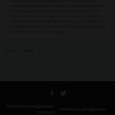
Fossil adalah merek yang menghadirkan kombinasi sempurna
antara desain klasik dan inovasi modern. Dengan berbagai produk
berkualitas seperti jam tangan, tas, dompet, dan aksesori, Fossil
tetap menjadi pilihan utama bagi mereka yang mencari gaya yang
elegan dan fungsional. Dengan jaringan toko yang luas dan layanan
pelanggan yang andal, Fossil terus memberikan pengalaman belanja
yang memuaskan bagi setiap pelanggan.
Fossil
Picodi
Ketentuan penggunaan -
Ketentuan penggunaan
cashback