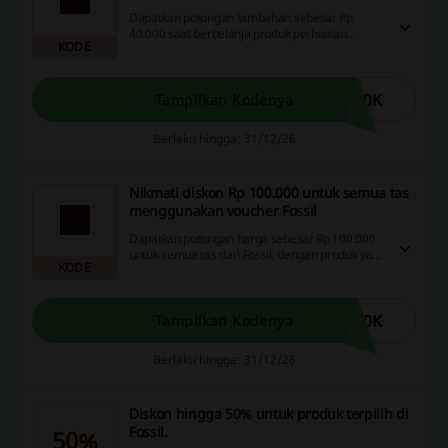
Dapatkan potongan tambahan sebesar Rp
40.000 saat berbelanja produk perhiasan
KODE
dengan voucher Fossil. Manfaatkan kesempatan
ini untuk mendekorasi penampilan Anda dengan
aksesori menawan!
40K
Tampilkan Kodenya
Berlaku hingga: 31/12/26
Nikmati diskon Rp 100.000 untuk semua tas
menggunakan voucher Fossil
Dapatkan potongan harga sebesar Rp 100.000
untuk semua tas dari Fossil, dengan produk yang
KODE
menawarkan diskon hingga 35%. Manfaatkan
kesempatan ini untuk menambah koleksi tas
favoritmu!
00K
Tampilkan Kodenya
Berlaku hingga: 31/12/26
Diskon hingga 50% untuk produk terpilih di
Fossil.
50%