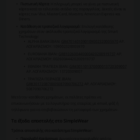
Πιστωτική Κάρτα:
Η πληρωμή μπορεί να γίνει με πιστωτική
κάρτα κατά το τελευταίο στάδιο της παραγγελίας. Δεκτές είναι οι
κάρτες των
Visa, MasterCard, Maestro, American Express και
Diners
.
Κατάθεση σε τραπεζικό λογαριασμό:
Επιλογή κατάθεσης
χρημάτων στον ακόλουθο τραπεζικό λογαριασμό της Smart
Technology:
ALPHA BANK
IBAN:
GR4701401090109002320005970
ΑΡ.
ΛΟΓΑΡΙΑΣΜΟΥ: 109002320005970
EUROBANK
IBAN:
GR8102600440000420200919737
ΑΡ.
ΛΟΓΑΡΙΑΣΜΟΥ: 00260044420200919737
ΕΘΝΙΚΗ ΤΡΑΠΕΖΑ
IBAN:
GR4301101370000013720309007
ΑΡ. ΛΟΓΑΡΙΑΣΜΟΥ: 13720309007
ΤΡΑΠΕΖΑ ΠΕΙΡΑΙΩΣ
IBAN:
GR8301720870005087090706272
ΑΡ. ΛΟΓΑΡΙΑΣΜΟΥ:
5087090706272
Μετά την κατάθεση χρημάτων, οι πελάτες πρέπει να
επικοινωνήσουν με το λογιστήριο της εταιρίας με email, φάξ ή
τηλέφωνο για να επιβεβαιώσουν τη μεταφορά των χρημάτων.
Τα έξοδα αποστολής στο SimpleWear
Τρόποι αποστολής στο κατάστημα SimpleWear:
Παραλαβή Κατάστημα:
Δυνατότητα παραλαβής από το