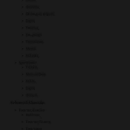
Φούστες
Oλόσωμες φόρμες
Σορτς
Τσάντες
Εσώρουχα
Παπούτσια
Μαγιό
Κάλτσες
Sportswear
T-Shirts
Μπουστάκια
Κολάν
Σορτς
Φόρμες
Ενδεικτικά Αξεσουάρ:
Τσάντες-Σακίδια
Βαλίτσες
Τσάντες Πλάτης
Τσαντάκια