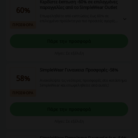
Κερδίστε έκπτωση -60% σε επιλεγμένες
παραγγελίες από το SimpleWear Outlet
60%
Επωφεληθείτε από εκπτώσεις έως 60% σε
επιλεγμένα προϊόντα για πιο προσιτές αγορές.
ΠΡΟΣΦΟΡΑ
Ανακαλύψτε μοναδικές προσφορές που
αναβαθμίζουν την εμπειρία σας.
Πάρε την προσφορά
Λήγει: Σε εξέλιξη
SimpleWear Γυναικεια Προσφορές -58%
58%
Ανακαλύψτε τις νεότερες προσφορές στο κατάστημα
SimpleWear και επωφεληθείτε από αυτές!
ΠΡΟΣΦΟΡΑ
Πάρε την προσφορά
Λήγει: Σε εξέλιξη
SimpleWear Παπούτσια Γυναικεία έως -54%