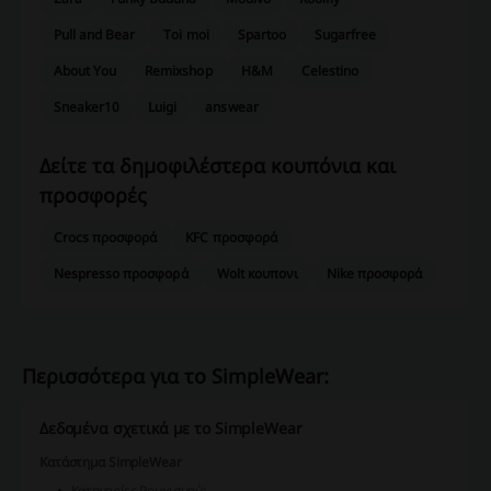
Pull and Bear
Toi moi
Spartoo
Sugarfree
About You
Remixshop
H&M
Celestino
Sneaker10
Luigi
answear
Δείτε τα δημοφιλέστερα κουπόνια και
προσφορές
Crocs προσφορά
KFC προσφορά
Nespresso προσφορά
Wolt κουπονι
Nike προσφορά
Περισσότερα για το SimpleWear:
Δεδομένα σχετικά με το SimpleWear
Κατάστημα SimpleWear
Κατηγορίες Ρουχισμού: