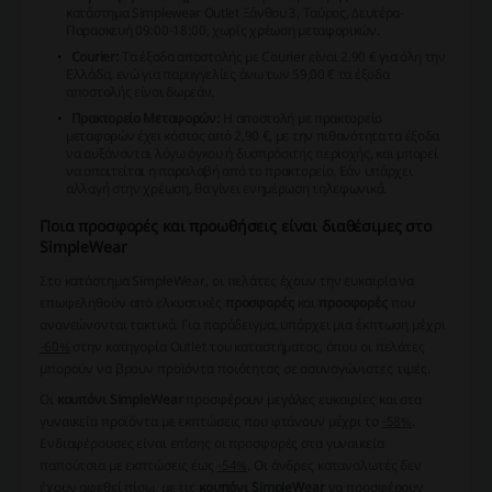
κατάστημα Simplewear Outlet Ξάνθου 3, Ταύρος, Δευτέρα-
Παρασκευή 09:00-18:00, χωρίς χρέωση μεταφορικών.
Courier:
Τα έξοδα αποστολής με Courier είναι 2,90 € για όλη την
Ελλάδα, ενώ για παραγγελίες άνω των 59,00 € τα έξοδα
αποστολής είναι δωρεάν.
Πρακτορείο Μεταφορών:
Η αποστολή με πρακτορείο
μεταφορών έχει κόστος από 2,90 €, με την πιθανότητα τα έξοδα
να αυξάνονται λόγω όγκου ή δυσπρόσιτης περιοχής, και μπορεί
να απαιτείται η παραλαβή από το πρακτορείο. Εάν υπάρχει
αλλαγή στην χρέωση, θα γίνει ενημέρωση τηλεφωνικά.
Ποια προσφορές και προωθήσεις είναι διαθέσιμες στο
SimpleWear
Στο κατάστημα SimpleWear, οι πελάτες έχουν την ευκαιρία να
επωφεληθούν από ελκυστικές
προσφορές
και
προσφορές
που
ανανεώνονται τακτικά. Για παράδειγμα, υπάρχει μια έκπτωση μέχρι
-60%
στην κατηγορία Outlet του καταστήματος, όπου οι πελάτες
μπορούν να βρουν προϊόντα ποιότητας σε ασυναγώνιστες τιμές.
Οι
κουπόνι SimpleWear
προσφέρουν μεγάλες ευκαιρίες και στα
γυναικεία προϊόντα με εκπτώσεις που φτάνουν μέχρι το
-58%
.
Ενδιαφέρουσες είναι επίσης οι προσφορές στα γυναικεία
παπούτσια με εκπτώσεις έως
-54%
. Οι άνδρες καταναλωτές δεν
έχουν αφεθεί πίσω, με τις
κουπόνι SimpleWear
να προσφέρουν