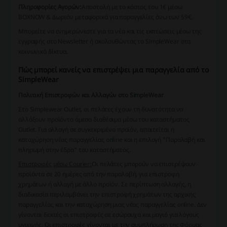
Πληροφορίες Αγορών:
Αποστολή με το κόστος του 1€ μέσω
BOXNOW & Δωρεάν μεταφορικά για παραγγελίες άνω των 59€.
Μπορείτε να ενημερώνεστε για τα νέα και τις εκπτώσεις μέσω της
εγγραφής στο Newsletter ή ακολουθώντας το SimpleWear στα
κοινωνικά δίκτυα.
Πώς μπορεί κανείς να επιστρέψει μια παραγγελία από το
SimpleWear
Πολιτική Επιστροφών και Αλλαγών στο SimpleWear
Στο Simplewear Outlet, οι πελάτες έχουν τη δυνατότητα να
αλλάξουν προϊόντα άμεσα διαθέσιμα μέσω του καταστήματος
Outlet. Για αλλαγή σε συγκεκριμένο προϊόν, απαιτείται η
καταχώρηση νέας παραγγελίας online και η επιλογή "Παραλαβή και
πληρωμή στην έδρα" του καταστήματος.
Επιστροφές μέσω Courier:
Οι πελάτες μπορούν να επιστρέψουν
προϊόντα σε 20 ημέρες από την παραλαβή, για επιστροφή
χρημάτων ή αλλαγή με άλλο προϊόν. Σε περίπτωση αλλαγής, η
διαδικασία περιλαμβάνει την επιστροφή χρημάτων της αρχικής
παραγγελίας και την καταχώρηση μιας νέας παραγγελίας online. Δεν
γίνονται δεκτές οι επιστροφές σε εσώρουχα και μαγιό για λόγους
υγιεινής. Οι επιστροφές γίνονται με την συμπλήρωση της Φόρμας