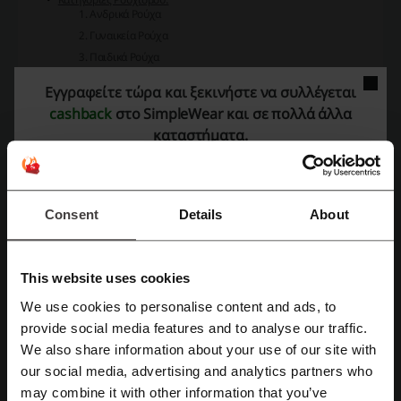
Ανδρικά Ρούχα
Γυναικεία Ρούχα
Παιδικά Ρούχα
Αξεσουάρ
Εγγραφείτε τώρα και ξεκινήστε να συλλέγεται
Κατηγορίες Ανδρικών Ρούχων:
cashback
στο SimpleWear και σε πολλά άλλα
Tops
καταστήματα.
Basic T-Shirts
Μπλούζες Polo
Μπουφάν
Πουλόβερ
Consent
Details
About
Πουκάμισα
Φούτερ
Bottoms
This website uses cookies
Παντελόνια
Βερμούδες/Σορτς
We use cookies to personalise content and ads, to
Μαγιό
provide social media features and to analyse our traffic.
Εγγραφή με Facebook
Εσώρουχα
We also share information about your use of our site with
Παπούτσια
our social media, advertising and analytics partners who
Εγγραφή με Google
Κάλτσες
may combine it with other information that you’ve