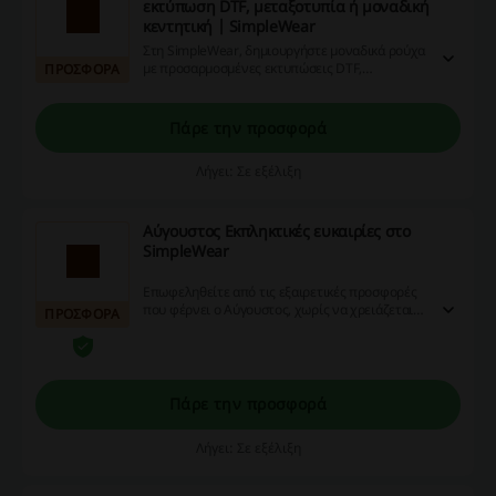
εκτύπωση DTF, μεταξοτυπία ή μοναδική
κεντητική | SimpleWear
Στη SimpleWear, δημιουργήστε μοναδικά ρούχα
με προσαρμοσμένες εκτυπώσεις DTF,
ΠΡΟΣΦΟΡΑ
μεταξοτυπίες ή κεντήματα. Αναδείξτε την
ατομικότητά σας και ετοιμαστείτε να
εντυπωσιάσετε με τα σχέδιά σας!
Πάρε την προσφορά
Λήγει: Σε εξέλιξη
Αύγουστος Εκπληκτικές ευκαιρίες στο
SimpleWear
Επωφεληθείτε από τις εξαιρετικές προσφορές
που φέρνει ο Αύγουστος, χωρίς να χρειάζεται
ΠΡΟΣΦΟΡΑ
να ψάξετε για κουπόνια.
Πάρε την προσφορά
Λήγει: Σε εξέλιξη