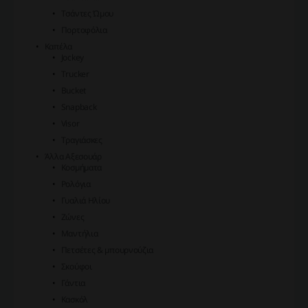
Τσάντες Ώμου
Πορτοφόλια
Καπέλα
Jockey
Trucker
Bucket
Snapback
Visor
Τραγιάσκες
Άλλα Αξεσουάρ
Κοσμήματα
Ρολόγια
Γυαλιά Ηλίου
Ζώνες
Μαντήλια
Πετσέτες & μπουρνούζια
Σκούφοι
Γάντια
Κασκόλ