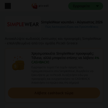
Εγγραφείτε
SimpleWear κουπόνι - Αύγουστος 2026
Πώς λειτουργεί;
Όροι και Προϋποθέσεις
Ανακαλύψτε κωδικούς έκπτωσης και προσφορές SimpleWear
- επαληθευμένα από την ομάδα Picodi Greece
Χρησιμοποιείτε SimpleWear προσφορές;
Τέλεια, αλλά μπορείτε επίσης να λάβετε
4%
CASHBACK
!
Εγγραφείτε τώρα! Για τυχόν αγορές που
πραγματοποιείτε στο SimpleWear, θυμηθείτε να
ξεκινήσετε με το Picodi. Αναζητήστε εδώ για
προσφορές και ενεργοποιήστε το CASHBACK.
Αποκτήστε το πρώτο σας 4% σήμερα!
Λάβετε cashback τώρα