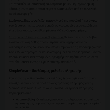
Επιστροφών και αποστολή του δέματος με Γενική Ταχυδρομική
κόστους 4€, το οποίο επιστρέφεται ελαττωμένο από το συνολικό
ποσό επιστροφής.
Διαδικασία Επιστροφής Χρημάτων:
Μετά την παραλαβή και έγκριση
του δέματος, η επιστροφή χρημάτων γίνεται είτε μέσω κατάθεσης
είτε μέσω κάρτας, συνήθως μέσα σε 4-7 εργάσιμες ημέρες.
Επιστροφές Ελαττωματικών Προϊόντων:
Πελάτες που παρέλαβαν
ελαττωματικό ή λάθος προϊόν πρέπει να ενημερώσουν το
κατάστημα εντός 24 ωρών στο info@simplewear.gr, προσκομίζοντας
τον κωδικό παραγγελίας και φωτογραφίες του προβλήματος. Εάν το
προϊόν φθάσει κατεστραμμένο, η ενημέρωση πρέπει να γίνει στην
εταιρία Courier εντός 8 ωρών από την παραλαβή.
SimpleWear – διαθέσιμες μέθοδοι πληρωμής
Στο κατάστημα SimpleWear, οι πελάτες έχουν τη δυνατότητα να
επιλέξουν ανάμεσα σε πολλαπλούς τρόπους πληρωμής για τη
διευκόλυνσή τους. Αναλυτικά, οι διαθέσιμοι τρόποι πληρωμής
περιλαμβάνουν:
Αντικαταβολή:
Οι πελάτες μπορούν να πληρώσουν το αντίτιμο
την στιγμή της παραλαβής των προϊόντων μέσω του μεταφορέα ή
του courier.