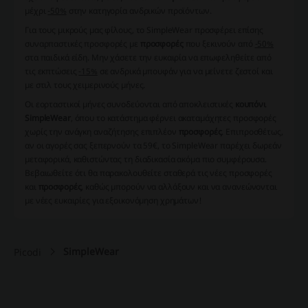
μέχρι
-50%
στην κατηγορία ανδρικών προϊόντων.
Για τους μικρούς μας φίλους, το SimpleWear προσφέρει επίσης
συναρπαστικές προσφορές με
προσφορές
που ξεκινούν από
-50%
στα παιδικά είδη. Μην χάσετε την ευκαιρία να επωφεληθείτε από
τις εκπτώσεις
-15%
σε ανδρικά μπουφάν για να μείνετε ζεστοί και
με στιλ τους χειμερινούς μήνες.
Οι εορταστικοί μήνες συνοδεύονται από αποκλειστικές
κουπόνι
SimpleWear
, όπου το κατάστημα φέρνει ακαταμάχητες προσφορές
χωρίς την ανάγκη αναζήτησης επιπλέον
προσφορές
. Επιπροσθέτως,
αν οι αγορές σας ξεπερνούν τα 59€, το SimpleWear παρέχει δωρεάν
μεταφορικά, καθιστώντας τη διαδικασία ακόμα πιο συμφέρουσα.
Βεβαιωθείτε ότι θα παρακολουθείτε σταθερά τις
νέες προσφορές
και
προσφορές
, καθώς μπορούν να αλλάξουν και να ανανεώνονται
με νέες ευκαιρίες για εξοικονόμηση χρημάτων!
SimpleWear
Picodi