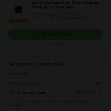
Δωρεάν Μεταφορικά στο Simple Wear για
αγορές αξίας 59€ και Άνω!
Κάνε τις αγορές σου και επωφελήσου από τα
δωρεάν μεταφορικά σε όλες τις παραγγελίες
ΠΡΟΣΦΟΡΑ
άνω των 59€ στο Simple Wear!
Πάρε την προσφορά
Λήγει: Σε εξέλιξη
Λεπτομέρειες προσφορών
Προσφορές
9
Καλύτερη Έκπτωση
60%
Τελευταία ενημέρωση
1/8/26, 7:00 π.μ.
Χρησιμοποιούμε συνδέσμους συνεργατών και ενδέχεται να λάβουμε
προμήθεια.