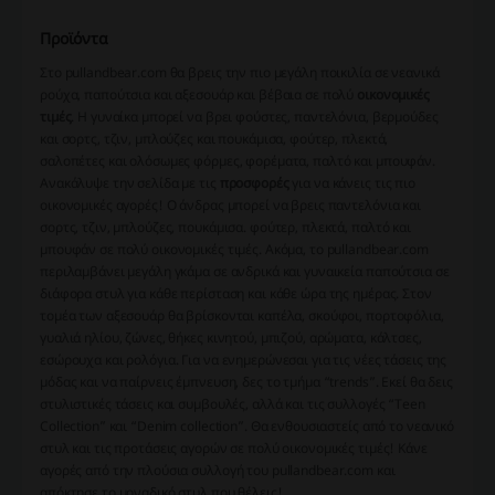
Προϊόντα
Στο pullandbear.com θα βρεις την πιο μεγάλη ποικιλία σε νεανικά
ρούχα, παπούτσια και αξεσουάρ και βέβαια σε πολύ
οικονομικές
τιμές
. Η γυναίκα μπορεί να βρει φούστες, παντελόνια, βερμούδες
και σορτς, τζιν, μπλούζες και πουκάμισα, φούτερ, πλεκτά,
σαλοπέτες και ολόσωμες φόρμες, φορέματα, παλτό και μπουφάν.
Ανακάλυψε την σελίδα με τις
προσφορές
για να κάνεις τις πιο
οικονομικές αγορές! Ο άνδρας μπορεί να βρεις παντελόνια και
σορτς, τζιν, μπλούζες, πουκάμισα. φούτερ, πλεκτά, παλτό και
μπουφάν σε πολύ οικονομικές τιμές. Ακόμα, το pullandbear.com
περιλαμβάνει μεγάλη γκάμα σε ανδρικά και γυναικεία παπούτσια σε
διάφορα στυλ για κάθε περίσταση και κάθε ώρα της ημέρας. Στον
τομέα των αξεσουάρ θα βρίσκονται καπέλα, σκούφοι, πορτοφόλια,
γυαλιά ηλίου, ζώνες, θήκες κινητού, μπιζού, αρώματα, κάλτσες,
εσώρουχα και ρολόγια. Για να ενημερώνεσαι για τις νέες τάσεις της
μόδας και να παίρνεις έμπνευση, δες το τμήμα “trends”. Εκεί θα δεις
στυλιστικές τάσεις και συμβουλές, αλλά και τις συλλογές “Teen
Collection” και “Denim collection”. Θα ενθουσιαστείς από το νεανικό
στυλ και τις προτάσεις αγορών σε πολύ οικονομικές τιμές! Κάνε
αγορές από την πλούσια συλλογή του pullandbear.com και
απόκτησε το μοναδικό στυλ που θέλεις!