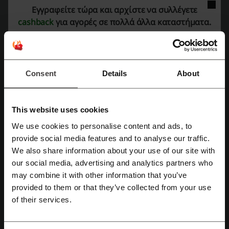
Στο pullandbear.com μπορείς να βρεις μεγάλη ποικιλία σε νεανικά
Εγγραφείτε τώρα και αρχίστε να συλλέγετε
ρούχα, παπούτσια και αξεσουάρ για άνδρες και γυναίκες σε πολύ
οικονομικές τιμές!
cashback
για αγορές σε πολλά άλλα καταστήματα.
Consent
Details
About
This website uses cookies
We use cookies to personalise content and ads, to
Εγγραφή με Facebook
provide social media features and to analyse our traffic.
We also share information about your use of our site with
Λίγα Λόγια για το pullandbear.com
our social media, advertising and analytics partners who
Εγγραφή με Google
Το pullandbear.com είναι το ηλεκτρονικό κατάστημα που προσφέρει
may combine it with other information that you’ve
νεανικές συλλογές σε
ρούχα
, παπούτσια και αξεσουάρ για άνδρες
provided to them or that they’ve collected from your use
και γυναίκες στις πιο
οικονομικές τιμές
. Οι συλλογές ανανεώνονται
Εγγραφή με email
συνεχώς και ο επισκέπτης μπορείς να βρει ό,τι χρειάζεται και να
of their services.
κάνει τις πιο επωφελείς αγορές. Ρούχα άνετα, νεανικά, πάντα
σύμφωνα με τις νέες τάσεις της μόδας σε περιμένουν μαζί με όλα τα
αξεσουάρ, αλλά και βραδινά ρούχα για τις πιο εντυπωσιακές