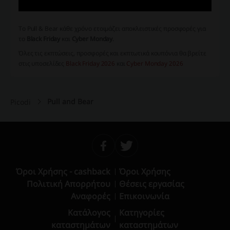
Το Pull & Bear κάθε χρόνο ετοιμάζει αποκλειστικές προσφορές για
το
Black Friday
και
Cyber Monday
.
Όλες τις εκπτώσεις, προσφορές και εκπτωτικά κουπόνια θα βρείτε
στις υποσελίδες
Black Friday 2026
και
Cyber Monday 2026
Pull and Bear
Picodi
Όροι Χρήσης - cashback
Όροι Χρήσης
Πολιτική Απορρήτου
Θέσεις εργασίας
Αναφορές
Επικοινωνία
Κατάλογος
Κατηγορίες
καταστημάτων
καταστημάτων