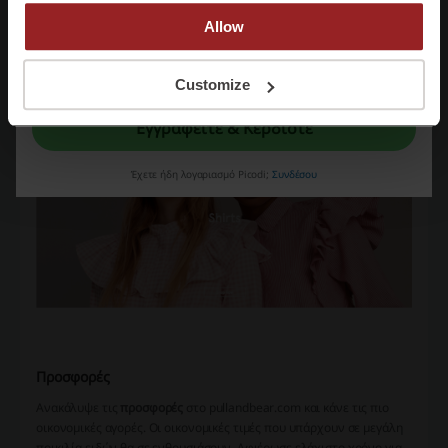
εμφανίσεις. Επωφελήσου από τον μοναδικό συνδυασμό ποικιλίας
Allow
και οικονομικών τιμών και κάνε τις πιο επωφελείς αγορές στο
pullandbear.com.
Με την εγγραφή σας, επιβεβαιώνετε ότι έχετε διαβάσει και αποδεχτεί τους
"
Όρους & Προϋποθέσεις
” και την "
Πολιτική απορρήτου.
"
Customize
Εγγραφείτε & Κερδίστε
Έχετε ήδη λογαριασμό Picodi;
Συνδέσου
Προσφορές
Ανακάλυψε τις
προσφορές
στο pullandbear.com και κάνε τις πιο
οικονομικές αγορές. Οι οικονομικές τιμές που υπάρχουν σε μεγάλη
ποικιλία ειδών θα σε ενθουσιάσουν. Αφιέρωσε ελάχιστο χρόνο για