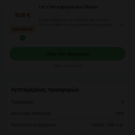
Let's Ferry Δρομολογια Πλοιων
EUR €
Επωφεληθείτε με την κράτηση σας στα Let's
Ferry και λάβετε πίσω μερικά απο τα χρήματα
CASHBACK
σας με το cashback Picodi!
Πάρε την προσφορά
Λήγει: Σε εξέλιξη
Λεπτομέρειες προσφορών
Προσφορές
9
Καλύτερη Έκπτωση
50%
Τελευταία ενημέρωση
1/8/26, 7:00 π.μ.