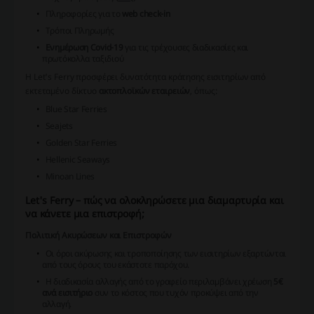
Πληροφορίες για το
web check-in
Τρόποι Πληρωμής
Ενημέρωση Covid-19
για τις τρέχουσες διαδικασίες και
πρωτόκολλα ταξιδιού
Η Let's Ferry προσφέρει δυνατότητα κράτησης εισιτηρίων από
εκτεταμένο δίκτυο
ακτοπλοϊκών εταιρειών
, όπως:
Blue Star Ferries
Seajets
Golden Star Ferries
Hellenic Seaways
Minoan Lines
Let's Ferry – πώς να ολοκληρώσετε μια διαμαρτυρία και
να κάνετε μια επιστροφή;
Πολιτική Ακυρώσεων και Επιστροφών
Οι όροι ακύρωσης και τροποποίησης των εισιτηρίων εξαρτώνται
από τους όρους του εκάστοτε παρόχου.
Η διαδικασία αλλαγής από το γραφείο περιλαμβάνει χρέωση
5€
ανά εισιτήριο
συν το κόστος που τυχόν προκύψει από την
αλλαγή.