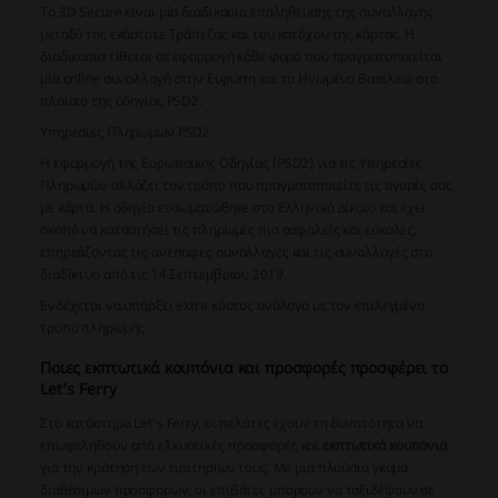
Το 3D Secure είναι μία διαδικασία επαλήθευσης της συναλλαγής
μεταξύ της εκάστοτε Τράπεζας και του κατόχου της κάρτας. Η
διαδικασία τίθεται σε εφαρμογή κάθε φορά που πραγματοποιείται
μία online συναλλαγή στην Ευρώπη και το Ηνωμένο Βασίλειο στο
πλαίσιο της οδηγίας PSD2.
Υπηρεσίες Πληρωμών PSD2
Η εφαρμογή της Ευρωπαϊκής Οδηγίας (PSD2) για τις Υπηρεσίες
Πληρωμών αλλάζει τον τρόπο που πραγματοποιείτε τις αγορές σας
με κάρτα. Η οδηγία ενσωματώθηκε στο Ελληνικό Δίκαιο και έχει
σκοπό να καταστήσει τις πληρωμές πιο ασφαλείς και εύκολες,
επηρεάζοντας τις ανέπαφες συναλλαγές και τις συναλλαγές στο
διαδίκτυο από τις 14 Σεπτεμβρίου 2019.
Ενδέχεται να υπάρξει extra κόστος ανάλογα με τον επιλεγμένο
τρόπο πληρωμής.
Ποιες εκπτωτικά κουπόνια και προσφορές προσφέρει το
Let's Ferry
Στο κατάστημα Let's Ferry, οι πελάτες έχουν τη δυνατότητα να
επωφεληθούν από ελκυστικές προσφορές και
εκπτωτικά κουπόνια
για την κράτηση των εισιτηρίων τους. Με μια πλούσια γκάμα
διαθέσιμων προσφορών, οι επιβάτες μπορούν να ταξιδέψουν σε