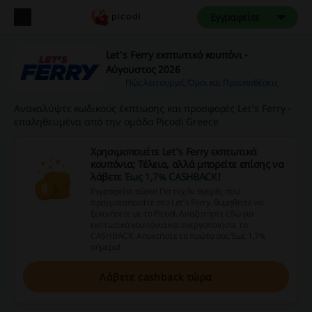
Εγγραφείτε
Let's Ferry εκπτωτικό κουπόνι -
Αύγουστος 2026
Πώς λειτουργεί;
Όροι και Προϋποθέσεις
Ανακαλύψτε κωδικούς έκπτωσης και προσφορές Let's Ferry -
επαληθευμένα από την ομάδα Picodi Greece
Χρησιμοποιείτε Let's Ferry εκπτωτικά
κουπόνια; Τέλεια, αλλά μπορείτε επίσης να
λάβετε
Έως 1,7% CASHBACK
!
Εγγραφείτε τώρα! Για τυχόν αγορές που
πραγματοποιείτε στο Let's Ferry, θυμηθείτε να
ξεκινήσετε με το Picodi. Αναζητήστε εδώ για
εκπτωτικά κουπόνια και ενεργοποιήστε το
CASHBACK. Αποκτήστε το πρώτο σας Έως 1,7%
σήμερα!
Λάβετε cashback τώρα