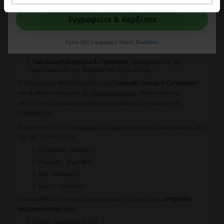
που ταιριάζουν καλύτερα στις ανάγκες τους.
Εγγραφείτε & Κερδίστε
Παράλληλα με την κράτηση εισιτηρίων,
Let's Ferry
προσφέρει
επιπλέον υπηρεσίες όπως:
Ενοικίαση αυτοκινήτου
, για να έχετε την ελευθερία εξερεύνησης
Έχετε ήδη λογαριασμό Picodi;
Συνδέσου
του προορισμού σας.
Ταξιδιωτική Ασφάλεια & Προστασία
, προσφέροντας σας
ασφάλεια κατά την διάρκεια του ταξιδιού σας.
Η πλατφόρμα αποτελεί μέλος του
Gelasakis Group of Companies
και διαθέτει πάνω από
40 χρόνια εμπειρίας
στον τομέα της
ακτοπλοΐας, εγγυώμενη υψηλού επιπέδου εξυπηρέτηση και
υποστήριξη.
Μερικά από τα πλέον
δημοφιλή δρομολόγια
που προσφέρονται από
την Let's Ferry είναι:
Σαντορίνη - Μύκονος
Πειραιάς - Κάρπαθος
Κως - Κάλυμνος
Σύρος - Ηράκλειο
Επιπρόσθετα, στον ιστότοπο μπορείτε να βρείτε και
υπηρεσίες
πληροφόρησης
όπως:
Συχνές Ερωτήσεις (
FAQ
)