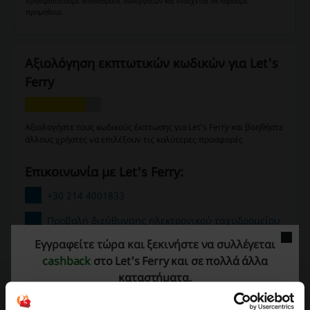
Χρησιμοποιούμε συνδέσμους συνεργατών και ενδέχεται να λάβουμε
προμήθεια.
Αξιολόγηση εκπτωτικών κωδικών για Let's
Ferry
Αξιολογήστε τους κωδικούς έκπτωσης για Let's Ferry και βοηθήστε
άλλους χρήστες να επιλέξουν τις καλύτερες προσφορές
Επικοινωνία με Let's Ferry:
+30 214 4001833
Προβολή διεύθυνσης ηλεκτρονικού ταχυδρομείου
Εγγραφείτε τώρα και ξεκινήστε να συλλέγεται
Let's Ferry
cashback
στο Let's Ferry και σε πολλά άλλα
καταστήματα.
Δείτε επίσης παρόμοιους προωθητικούς
κωδικούς