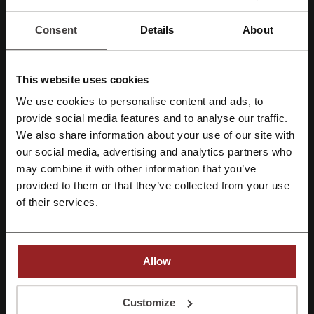
Booking
Blue Star Ferries
Uber
Airtickets
Consent
Details
About
Ferryscanner
Aegean
Airshop
Ryanair
Δείτε τα δημοφιλέστερα κουπόνια και
This website uses cookies
προσφορές
We use cookies to personalise content and ads, to
provide social media features and to analyse our traffic.
Cosmos Sport κουπονι
Pizza Fan προσφορά
Εγγραφή με Facebook
We also share information about your use of our site with
Anytime προσφορά
Crocs προσφορά
KFC προσφορά
our social media, advertising and analytics partners who
Εγγραφή με Google
may combine it with other information that you’ve
provided to them or that they’ve collected from your use
of their services.
Εγγραφή με email
Περισσότερα για το Let's Ferry:
Δεδομένα σχετικά με το Let's Ferry
Allow
Let's Ferry
είναι μια διαδικτυακή πλατφόρμα που προσφέρει
φθηνά
ακτοπλοϊκά εισιτήρια
και υπηρεσίες κρατήσεων για δρομολόγια
πλοίων. Μέσω της εύχρηστης ιστοσελίδας, οι επισκέπτες μπορούν
Με την εγγραφή σας, επιβεβαιώνετε ότι έχετε διαβάσει και αποδεχτεί τους
Customize
να συγκρίνουν τιμές και δρομολόγια και να επιλέγουν τα εισιτήρια
"
Όρους & Προϋποθέσεις
” και την "
Πολιτική απορρήτου.
"