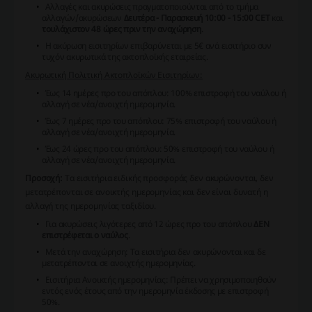
Αλλαγές και ακυρώσεις πραγματοποιούνται από το τμήμα
αλλαγών/ακυρώσεων
Δευτέρα - Παρασκευή 10:00 - 15:00 CET
και
τουλάχιστον 48 ώρες πριν την αναχώρηση
.
Η ακύρωση εισιτηρίων επιβαρύνεται με 5€ ανά εισιτήριο συν
τυχόν ακυρωτικά της ακτοπλοϊκής εταιρείας.
Ακυρωτική Πολιτική Ακτοπλοϊκών Εισιτηρίων:
Έως 14 ημέρες προ του απόπλου: 100% επιστροφή του ναύλου ή
αλλαγή σε νέα/ανοιχτή ημερομηνία.
Έως 7 ημέρες προ του απόπλου: 75% επιστροφή του ναύλου ή
αλλαγή σε νέα/ανοιχτή ημερομηνία.
Έως 24 ώρες προ του απόπλου: 50% επιστροφή του ναύλου ή
αλλαγή σε νέα/ανοιχτή ημερομηνία.
Προσοχή:
Τα εισιτήρια ειδικής προσφοράς δεν ακυρώνονται, δεν
μετατρέπονται σε ανοικτής ημερομηνίας και δεν είναι δυνατή η
αλλαγή της ημερομηνίας ταξιδίου.
Για ακυρώσεις λιγότερες από 12 ώρες προ του απόπλου
ΔΕΝ
επιστρέφεται ο ναύλος
.
Μετά την αναχώρηση: Τα εισιτήρια δεν ακυρώνονται και δε
μετατρέπονται σε ανοιχτής ημερομηνίας.
Εισιτήρια Ανοικτής ημερομηνίας: Πρέπει να χρησιμοποιηθούν
εντός ενός έτους από την ημερομηνία έκδοσης με επιστροφή
50%.