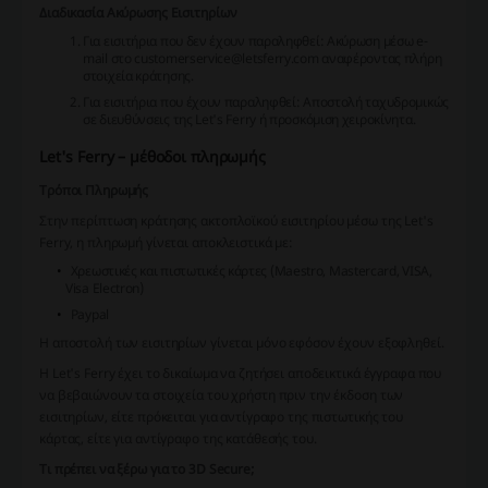
Διαδικασία Ακύρωσης Εισιτηρίων
Για εισιτήρια που δεν έχουν παραληφθεί: Ακύρωση μέσω e-
mail στο customerservice@letsferry.com αναφέροντας πλήρη
στοιχεία κράτησης.
Για εισιτήρια που έχουν παραληφθεί: Αποστολή ταχυδρομικώς
σε διευθύνσεις της Let's Ferry ή προσκόμιση χειροκίνητα.
Let's Ferry – μέθοδοι πληρωμής
Τρόποι Πληρωμής
Στην περίπτωση κράτησης ακτοπλοϊκού εισιτηρίου μέσω της Let's
Ferry, η πληρωμή γίνεται αποκλειστικά με:
Χρεωστικές και πιστωτικές κάρτες (Maestro, Mastercard, VISA,
Visa Electron)
Paypal
Η αποστολή των εισιτηρίων γίνεται μόνο εφόσον έχουν εξοφληθεί.
Η Let's Ferry έχει το δικαίωμα να ζητήσει αποδεικτικά έγγραφα που
να βεβαιώνουν τα στοιχεία του χρήστη πριν την έκδοση των
εισιτηρίων, είτε πρόκειται για αντίγραφο της πιστωτικής του
κάρτας, είτε για αντίγραφο της κατάθεσής του.
Τι πρέπει να ξέρω για το 3D Secure;