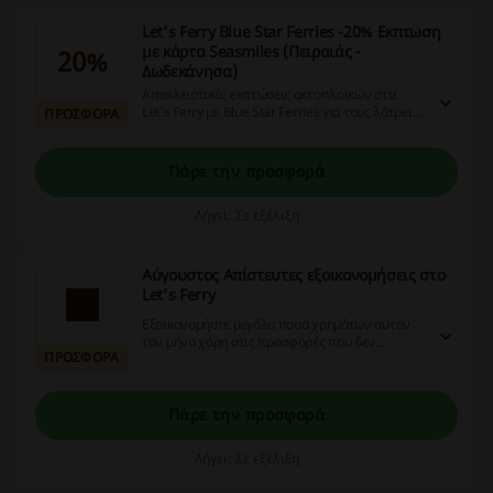
Let's Ferry Blue Star Ferries -20% Εκπτωση
με κάρτα Seasmiles (Πειραιάς -
20%
Δωδεκάνησα)
Αποκλειστικές εκπτώσεις ακτοπλοϊκών στα
Let's Ferry με Blue Star Ferries για τους λάτρεις
ΠΡΟΣΦΟΡΑ
του ταξιδιού!
Πάρε την προσφορά
Λήγει: Σε εξέλιξη
Αύγουστος Απίστευτες εξοικονομήσεις στο
Let's Ferry
Εξοικονομήστε μεγάλα ποσά χρημάτων αυτόν
τον μήνα χάρη στις προσφορές που δεν
ΠΡΟΣΦΟΡΑ
απαιτούν κουπόνι.
Πάρε την προσφορά
Λήγει: Σε εξέλιξη