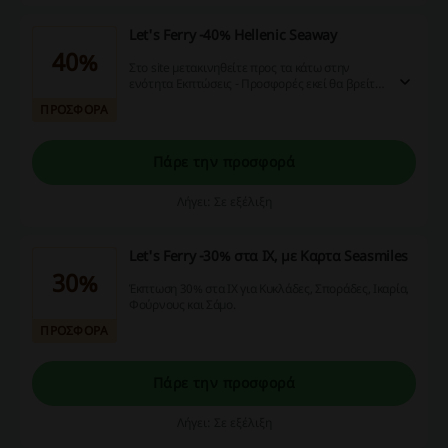
Let's Ferry -40% Hellenic Seaway
40%
Στο site μετακινηθείτε προς τα κάτω στην
ενότητα Εκπτώσεις - Προσφορές εκεί θα βρείτε
τις προσφορες!
ΠΡΟΣΦΟΡΑ
Πάρε την προσφορά
Λήγει: Σε εξέλιξη
Let's Ferry -30% στα ΙΧ, με Kαρτα Seasmiles
30%
Έκπτωση 30% στα ΙΧ για Κυκλάδες, Σποράδες, Ικαρία,
Φούρνους και Σάμο.
ΠΡΟΣΦΟΡΑ
Πάρε την προσφορά
Λήγει: Σε εξέλιξη