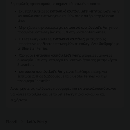
δημοφιλείς προορισμούς με σημαντικά μειωμένο κόστος.
Εκμεταλλευτείτε το
εκπτωτικό κουπόνι Let's Ferry
της Let's Ferry
και απολαύστε έκπτωση έως και 50% στα εισιτήρια της Minoan
Lines.
Μην χάσετε την ευκαιρία για
εκπτωτικό κουπόνι Let's Ferry
που
προσφέρει έκπτωση έως και 50% στη Golden Star Ferries.
Η Let's Ferry διαθέτει
εκπτωτικά κουπόνια
, με τις οποίες
μπορείτε να κερδίσετε έκπτωση 40% σε επιλεγμένες διαδρομές με
τη Blue Star Ferries.
Χάρη στα
εκπτωτικό κουπόνι Let's Ferry
, μπορείτε να κάνετε
οικονομία 30% στη μεταφορά του αυτοκινήτου σας με την κάρτα
Seasmiles.
εκπτωτικό κουπόνι Let's Ferry
είναι διαθέσιμα επίσης για
έκπτωση 20% σε διαδρομές με τα Blue Star Ferries και την
προσφορά Seasmiles.
Αναζητήστε τις καλύτερες προσφορές και
εκπτωτικά κουπόνια
για
να κάνετε το ταξίδι σας με το Let's Ferry πιο οικονομικό και
ευχάριστο.
Let's Ferry
Picodi