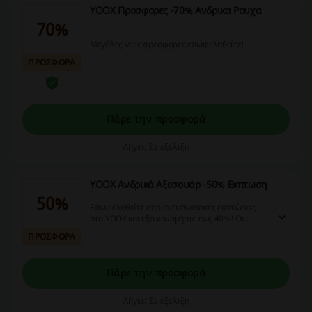
YOOX Προσφορες -70% Ανδρικα Ρουχα
70%
Μεγάλες νεες προσφορες επωφεληθείτε!
ΠΡΟΣΦΟΡΑ
Πάρε την προσφορά
Λήγει: Σε εξέλιξη
YOOX Ανδρικά Αξεσουάρ -50% Εκπτωση
50%
Επωφεληθείτε από εντυπωσιακές εκπτώσεις
στο YOOX και εξοικονομήστε έως 40%! Οι
προσφορές αφορούν μια μεγάλη ποικιλία
ΠΡΟΣΦΟΡΑ
προϊόντων.
Πάρε την προσφορά
Λήγει: Σε εξέλιξη