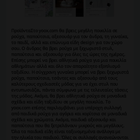
Προϊόντα
Στο yoox.com θα βρεις μεγάλη ποικιλία σε
ρούχα, παπούτσια, αξεσουάρ για τον άνδρα, τη γυναίκα,
το παιδί, αλλά και επώνυμα είδη design για τον χώρο
σου. Ο άνδρας θα βρει ρούχα με ξεχωριστό στυλ,
παπούτσια και αξεσουάρ για όλες τις ώρες της ημέρας.
Επίσης μπορεί να βρει αθλητικά ρούχα για μια ποικιλία
αθλημάτων αλλά και όλο τον απαραίτητο εξοπλισμό
ταξιδίου. Η σύγχρονη γυναίκα μπορεί να βρει ξεχωριστά
ρούχα, παπούτσια, τσάντες και αξεσουάρ από τους
καλύτερους σχεδιαστές μόδας για να έχει στυλ που
εντυπωσιάζει, πάντα σύμφωνα με τις τελευταίες τάσεις
της μόδας. Ακόμα, θα βρει αθλητικά ρούχα σε μοναδικά
σχέδια και είδη ταξιδίου σε μεγάλη ποικιλία. Το
yoox.com επίσης περιλαμβάνει μια υπέροχη συλλογή
από παιδικά ρούχα για αγόρια και κορίτσια σε μοναδικά
σχέδια και χρώματα. Ακόμα, παιδικά αξεσουάρ και
παπούτσια που θα ξετρελάνουν μικρούς και μεγάλους.
Όλα τα παιδικά είδη είναι ταξινομημένα ανάλογα με
την ηλικία του παιδιού. Όλες οι συλλογές ανανεώνονται