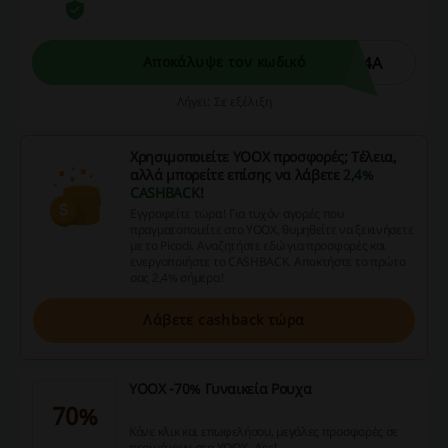
74A
Αποκάλυψε τον κωδικό
Λήγει: Σε εξέλιξη
Χρησιμοποιείτε YOOX προσφορές; Τέλεια,
αλλά μπορείτε επίσης να λάβετε
2,4%
CASHBACK
!
Εγγραφείτε τώρα! Για τυχόν αγορές που
πραγματοποιείτε στο YOOX, θυμηθείτε να ξεκινήσετε
με το Picodi. Αναζητήστε εδώ για προσφορές και
ενεργοποιήστε το CASHBACK. Αποκτήστε το πρώτο
σας 2,4% σήμερα!
Λάβετε cashback τώρα
YOOX -70% Γυναικεία Ρουχα
70%
Κάνε κλικ και επωφελήσου, μεγάλες προσφορές σε
περιμένουν στα YOOX , Δες!