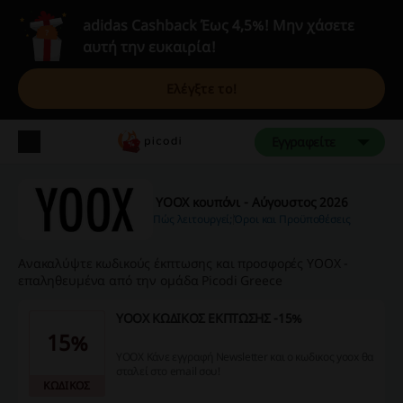
adidas Cashback Έως 4,5%! Μην χάσετε
αυτή την ευκαιρία!
Ελέγξτε το!
Εγγραφείτε
YOOX κουπόνι - Αύγουστος 2026
Πώς λειτουργεί;
Όροι και Προϋποθέσεις
Ανακαλύψτε κωδικούς έκπτωσης και προσφορές YOOX -
επαληθευμένα από την ομάδα Picodi Greece
YOOX ΚΩΔΙΚΟΣ ΕΚΠΤΩΣΗΣ -15%
15%
YOOX Κάνε εγγραφή Newsletter και ο κωδικος yoox θα
σταλεί στο email σου!
ΚΩΔΙΚΟΣ