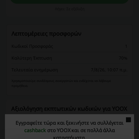
Λήγει: Σε εξέλιξη
Λεπτομέρειες προσφορών
Κωδικοί Προσφοράς
1
Καλύτερη Έκπτωση
70%
Τελευταία ενημέρωση
7/8/26, 10:07 π.μ.
Χρησιμοποιούμε συνδέσμους συνεργατών και ενδέχεται να λάβουμε
προμήθεια.
Αξιολόγηση εκπτωτικών κωδικών για YOOX
Εγγραφείτε τώρα και ξεκινήστε να συλλέγεται
Μέση βαθμολογία: 4.41, με βάση 808 ψήφους
cashback
στο YOOX και σε πολλά άλλα
καταστήματα.