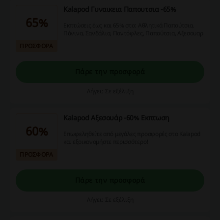
Kalapod Γυναικεια Παπουτσια -65%
65%
Εκπτώσεις έως και 65% στο: Αθλητικά Παπούτσια,
Πάνινα, Σανδάλια, Παντόφλες, Παπούτσια, Αξεσουαρ
ΠΡΟΣΦΟΡΑ
Πάρε την προσφορά
Λήγει: Σε εξέλιξη
Kalapod Αξεσουάρ -60% Εκπτωση
60%
Επωφεληθείτε από μεγάλες προσφορές στο Kalapod
και εξοικονομήστε περισσότερο!
ΠΡΟΣΦΟΡΑ
Πάρε την προσφορά
Λήγει: Σε εξέλιξη