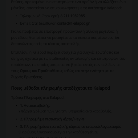
Επίσης, προκειμένου να επιστρέψετε ένα προϊόν ή να αλλάξετε ένα
μέγεθος, απαιτείται να επικοινωνήσετε με το κατάστημα Kalapod:
Τηλεφωνικά:
Στον αριθμό
211 1982985
E-mail:
Στη διεύθυνση
contact@kalapod.gr
Για να προβείτε σε επιστροφή προϊόντων ή αλλαγή μεγέθους ή
μοντέλου, θα πρέπει να μεταφέρετε το πακέτο σας μέσω courier,
δαπανώντας εσείς το κόστος αποστολής.
Επιπλέον, η Kalapod παρέχει στοιχεία για συχνές ερωτήσεις και
οδηγίες σχετικά με τις διαδικασίες ανταλλαγής και επιστροφών των
προϊόντων, τις οποίες μπορείτε να βρείτε εντός των σελίδων με
τους
Όρους και Προϋποθέσεις
καθώς και στην ενότητα με τις
Συχνές Ερωτήσεις
.
Ποιες μέθοδοι πληρωμής αποδέχεται το Kalapod
Τρόποι Πληρωμής στο Kalapod:
1. Αντικαταβολής:
Υπάρχει χρέωση
1,5€
για την υπηρεσία αντικαταβολής.
2. Πληρωμή με πιστωτική κάρτα/ PayPal:
3. Πληρωμή μέσω τραπεζικής κάρτας σε εταιρικό λογαριασμό:
Ο αριθμός λογαριασμού για την κατάθεση είναι