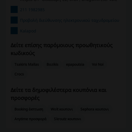
211 1982985
Προβολή διεύθυνσης ηλεκτρονικού ταχυδρομείου
Kalapod
Δείτε επίσης παρόμοιους προωθητικούς
κωδικούς
Tsakiris Mallas
Bozikis
epapoutsia
Voi Noi
Crocs
Δείτε τα δημοφιλέστερα κουπόνια και
προσφορές
Booking έκπτωση
Wolt κουπονι
Sephora κουπονι
Anytime προσφορά
Skroutz κουπονι