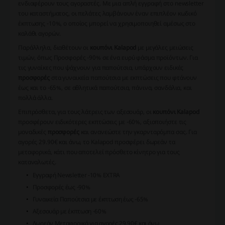
ενδιαφέρουν τους αγοραστές. Με μια απλή εγγραφή στο newsletter
του καταστήματος, οι πελάτες λαμβάνουν έναν επιπλέον
κωδικό
έκπτωσης -10%
, ο οποίος μπορεί να χρησιμοποιηθεί αμέσως στο
καλάθι αγορών.
Παράλληλα, διαθέτουν οι
κουπόνι Kalapod
με μεγάλες μειώσεις
τιμών, όπως
Προσφορές -90%
σε ένα ευρύ φάσμα προϊόντων. Για
τις γυναίκες που ψάχνουν για παπούτσια, υπάρχουν ειδικές
προσφορές
στα γυναικεία παπούτσια με εκπτώσεις που φτάνουν
έως και το
-65%
, σε αθλητικά παπούτσια, πάνινα, σανδάλια, και
πολλά άλλα.
Επιπρόσθετα, για τους λάτρεις των αξεσουάρ, οι
κουπόνι Kalapod
προσφέρουν ειδικότερες εκπτώσεις με -60%, αξιοποιήστε τις
μοναδικές
προσφορές
και ανανεώστε την γκαρνταρόμπα σας. Για
αγορές 29.90€ και άνω, το Kalapod προσφέρει δωρεάν τα
μεταφορικά, κάτι που αποτελεί πρόσθετο κίνητρο για τους
καταναλωτές.
Εγγραφή Newsletter -10% EXTRA
Προσφορές έως -90%
Γυναικεία Παπούτσια με έκπτωση έως -65%
Αξεσουάρ με έκπτωση -60%
Δωρεάν Μεταφορικά για αγορές 29.90€ και άνω