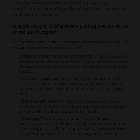
οποιαδήποτε ερώτηση ή απορία, οι πελάτες μπορούν να
ανατρέξουν στην ενότητα
Συχνές Ερωτήσεις
ή να επικοινωνήσουν
απευθείας με το κατάστημα.
Kalapod – πώς να ολοκληρώσετε μια διαμαρτυρία και να
κάνετε μια επιστροφή;
Η πολιτική παραπόνων και επιστροφών του καταστήματος Kalapod
περιλαμβάνει τα εξής σημαντικά σημεία:
Διάρκεια αλλαγής ή επιστροφής προϊόντος:
Οι πελάτες έχουν το
δικαίωμα να υποβάλλουν αίτηση ανταλλαγής ή επιστροφής εντός
365 ημερολογιακών ημερών από την ημερομηνία παραλαβής του
πακέτου.
Κατάσταση προϊόντων:
Τα προϊόντα πρέπει να είναι στην ίδια
κατάσταση με κατά την παραλαβή τους, χωρίς σημάδια φθοράς
και συσκευασμένα σε προστατευτική συσκευασία με τις αρχικές
ετικέτες.
Κόστος αλλαγής μεγέθους:
Για αλλαγή μεγέθους έχει κόστος
1,50€. Εάν το νέο ζεύγος δεν ταιριάζει και απαιτηθεί νέα αλλαγή,
το κόστος ύψους 6 ευρώ θα βαρύνει τον πελάτη.
Αλλαγή προϊόντος:
Σε περίπτωση αλλαγής με διαφορετικό
μοντέλο ή χρώμα, τα έξοδα αποστολής βαρύνουν τον πελάτη με
κόστος 6 ευρώ, και η αξία του νέου προϊόντος πρέπει να είναι ίση
ή μεγαλύτερη από την τιμή του επιστρεφόμενου προϊόντος.