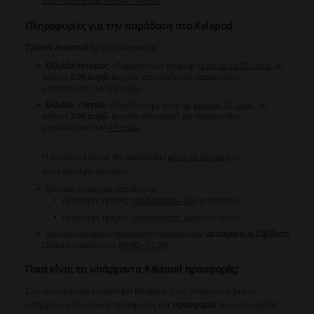
RO97BTRLEURCRT0641746101
.
Πληροφορίες για την παράδοση στο Kalapod
Τρόποι Αποστολής
στο Kalapod.gr:
Ελλάδα-Ήπειρος
- Παράδοση με κούριερ
μέσα σε 48-72 ώρες
, με
κόστος
3.90 ευρώ
.
Δωρεάν αποστολή
για παραγγελίες
μεγαλύτερες των
49 ευρώ
.
Ελλάδα – Νησιά
- Παράδοση με κούριερ
μέσα σε 72 ώρες
, με
κόστος
3.90 ευρώ
.
Δωρεάν αποστολή
για παραγγελίες
μεγαλύτερες των
49 ευρώ
.
Η παραγγελία σας θα παραδοθεί
μόνο με κούριερ
το
συντομότερο δυνατόν.
Χρονικό διάστημα παράδοσης:
Εργάσιμες ημέρες:
τουλάχιστον δύο
για ήπειρο.
Εργάσιμες ημέρες:
τουλάχιστον τρεις
για νησιά.
Χρονοδιάγραμμα παράδοσης παραγγελιών:
Δευτέρα έως Σάββατο
Ωράριο παράδοσης:
09:00 - 17:00
.
Ποια είναι τα υπάρχοντα Kalapod προσφορές;
Στο ηλεκτρονικό κατάστημα Kalapod, τους επόμενους μήνες
υπάρχουν εξαιρετικές προσφορές και
προσφορές
που σίγουρα θα