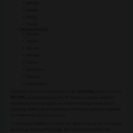
Καπέλα
Κασκόλ
Γάντια
Γυαλιά
Παιδικά Αξεσουάρ
:
Καπέλα
Σακίδια
Κάλτσες
Ρολόγια
Γυαλιά
Σκουφάκια
Τσάντες
Πορτοφόλια
Επιπλέον, το Kalapod προσφέρει ειδικές
Εκπτώσεις
και μια ενότητα
BIG SIZE
για μεγαλύτερα μεγέθη. Οι πελάτες μπορούν να βρουν
προσφορές που περιλαμβάνουν τόσο τα υποδήματα όσο και τα
αξεσουάρ, καθώς και να αποκτήσουν εκπτωτικά κουπόνια εγγραφής
στο newsletter του καταστήματος.
Το Kalapod.gr διαθέτει πολιτικές που σχετίζονται με την
Επιστροφή
προϊόντων,
Τρόπους Πληρωμής
και
Τρόπους Αποστολής
. Για