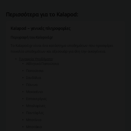
Περισσότερα για το Kalapod:
Kalapod – γενικές πληροφορίες
Περιγραφή του Kalapod.gr
Το Kalapod.gr είναι ένα κατάστημα υποδημάτων που προσφέρει
ποικιλία υποδημάτων και αξεσουάρ για όλη την οικογένεια.
Γυναικεία Υποδήματα
:
Αθλητικά Παπούτσια
Παπούτσια
Σανδάλια
Πάνινα
Μοκασίνια
Εσπαντρίγιες
Μπαλαρίνες
Παντόφλες
Μποτίνια
Μποτάκια