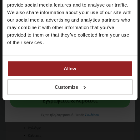
Παντόφλες
Εγγραφή με Facebook
provide social media features and to analyse our traffic.
Μπαλαρίνες
We also share information about your use of our site with
Γυναικεία Αξεσουάρ
:
our social media, advertising and analytics partners who
Τσάντες
Εγγραφή με Google
may combine it with other information that you’ve
Σακίδια Πλάτης
provided to them or that they’ve collected from your use
Πορτοφόλια
Εγγραφή με email
of their services.
Ζώνες
Κάλτσες και Καλσόν
Ρολόγια
Γυαλιά
Allow
Καπέλα
Κασκόλ
Με την εγγραφή σας, επιβεβαιώνετε ότι έχετε διαβάσει και αποδεχτεί τους
"
Όρους & Προϋποθέσεις
” και την "
Πολιτική απορρήτου.
"
Customize
Γάντια
Ομπρέλες
Εγγραφείτε & Κερδίστε
Ανδρικά Αξεσουάρ
:
Τσάντες και Σακίδια πλάτης
Πορτοφόλια
Έχετε ήδη λογαριασμό Picodi;
Συνδέσου
Ζώνες
Ρολόγια
Κάλτσες