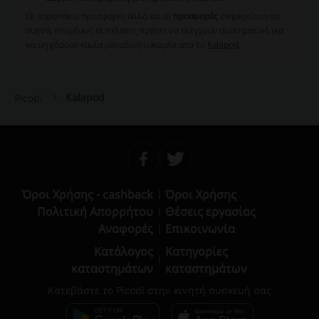
Οι παραπάνω προσφορές αλλά και οι
προσφορές
ενημερώνονται
συχνά, επομένως οι πελάτες πρέπει να ελέγχουν συστηματικά για
να μη χάσουν καμία μοναδική ευκαιρία από το
Kalapod
.
Kalapod
Picodi
Όροι Χρήσης - cashback
Όροι Χρήσης
Πολιτική Απορρήτου
Θέσεις εργασίας
Αναφορές
Επικοινωνία
Κατάλογος
Κατηγορίες
καταστημάτων
καταστημάτων
Κατεβάστε το Picodi στην κινητή συσκευή σας