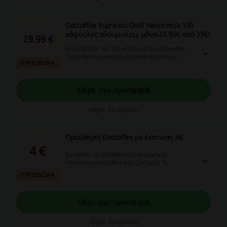
Getcoffee Espresso Gold Nespresso 100
κάψουλες αλουμινίου, μόνο 29,99€ από 35€!
29,99 €
Ανακαλύψτε τις 100 αλουμινένιες κάψουλες
Getcoffee Espresso Gold Nespresso στην
ΠΡΟΣΦΟΡΑ
απίθανη τιμή των 29,99€ από 35€! Μην χάσετε
αυτήν την ευκαιρία για να απολαύσετε τη
γευστική σας εμπειρία, αποκτώντας τις
κάψουλες με έκπτωση τώρα!
Πάρε την προσφορά
Λήγει: Σε εξέλιξη
Προώθηση Getcoffee με έκπτωση 4€.
4 €
Αγοράστε το KIT Καθαρισμού μηχανής
Nespresso Getcoffee BIG (2x5caps, 1x
αφαλατικό 1lt) πλέον μόνο 16,99€,
ΠΡΟΣΦΟΡΑ
εξοικονομώντας 3,99€.
Πάρε την προσφορά
Λήγει: Σε εξέλιξη