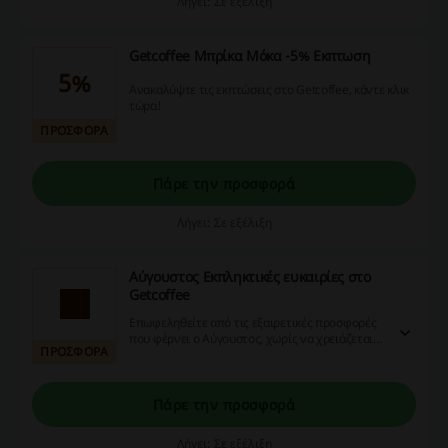
Λήγει: Σε εξέλιξη
Getcoffee Μπρίκα Μόκα -5% Εκπτωση
5%
Ανακαλύψτε τις εκπτώσεις στο Getcoffee, κάντε κλικ
τώρα!
ΠΡΟΣΦΟΡΑ
Πάρε την προσφορά
Λήγει: Σε εξέλιξη
Αύγουστος Εκπληκτικές ευκαιρίες στο
Getcoffee
Επωφεληθείτε από τις εξαιρετικές προσφορές
που φέρνει ο Αύγουστος, χωρίς να χρειάζεται
ΠΡΟΣΦΟΡΑ
να ψάξετε για κουπόνια.
Πάρε την προσφορά
Λήγει: Σε εξέλιξη