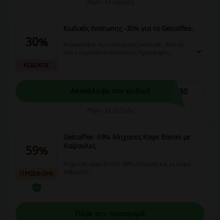
Λήγει: Σε εξέλιξη
Κωδικός έκπτωσης -30% για το Getcoffee.
30%
Ανακαλύψτε την εκπληκτική έκπτωση -30% σε
όλα τα προϊόντα Delmocca! Προσφορές
περιορισμένου χρόνου, οπότε μην χάσετε την
ΚΩΔΙΚΟΣ
ευκαιρία να αγοράσετε τα αγαπημένα σας
προϊόντα πριν εξαντληθούν!
L30
Αποκάλυψε τον κωδικό
Λήγει: Σε εξέλιξη
Getcoffee -59% Μηχανες Καφε Bonini με
Kαψουλες
59%
Μηχανές καφέ Bonini -59% εκπτωση και με δώρο
κάψουλες!
ΠΡΟΣΦΟΡΑ
Πάρε την προσφορά