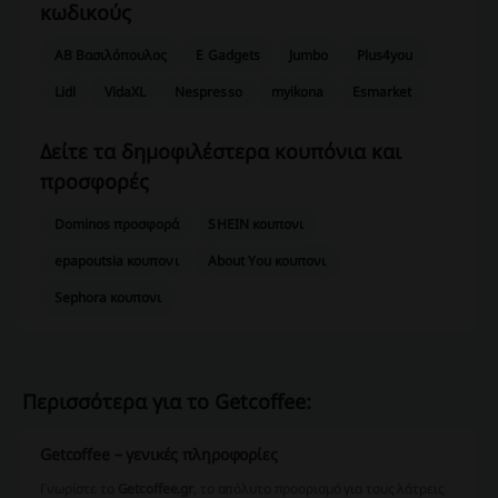
κωδικούς
ΑΒ Βασιλόπουλος
E Gadgets
Jumbo
Plus4you
Lidl
VidaXL
Nespresso
myikona
Esmarket
Δείτε τα δημοφιλέστερα κουπόνια και
προσφορές
Dominos προσφορά
SHEIN κουπονι
epapoutsia κουπονι
About You κουπονι
Sephora κουπονι
Περισσότερα για το Getcoffee:
Getcoffee – γενικές πληροφορίες
Γνωρίστε το
Getcoffee.gr
, το απόλυτο προορισμό για τους λάτρεις