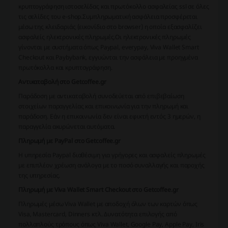
κρυπτογράφηση ιστοσελίδας και πρωτόκολλο ασφαλείας ssl
σε όλες
τις σελίδες του e-shop.
Συμπληρωματική ασφάλεια προσφέρεται
μέσω της κλειδαριάς
(εικονίδιο στο browser)
η οποία εξασφαλίζει
ασφαλείς ηλεκτρονικές πληρωμές.
Οι ηλεκτρονικές πληρωμές
γίνονται με συστήματα όπως
Paypal, everypay, Viva Wallet Smart
Checkout
και
Paybybank
, εγγυώνται την ασφάλεια με προηγμένα
πρωτόκολλα και κρυπτογράφηση.
Αντικαταβολή στο Getcoffee.gr
Παράδοση με αντικαταβολή συνοδεύεται από επιβεβαίωση
στοιχείων παραγγελίας και επικοινωνία για την πληρωμή και
παράδοση. Εάν η επικοινωνία δεν είναι εφικτή εντός 3 ημερών, η
παραγγελία ακυρώνεται αυτόματα.
Πληρωμή με PayPal στο Getcoffee.gr
Η υπηρεσία Paypal διαθέσιμη για γρήγορες και ασφαλείς πληρωμές
με επιπλέον χρέωση ανάλογα με το ποσό συναλλαγής και παροχής
της υπηρεσίας.
Πληρωμή με Viva Wallet Smart Checkout στο Getcoffee.gr
Πληρωμές μέσω Viva Wallet με αποδοχή όλων των καρτών όπως
Visa, Mastercard, Dinners
κτλ. Δυνατότητα επιλογής από
πολλαπλούς τρόπους όπως
Viva Wallet, Google Pay, Apple Pay, Iris