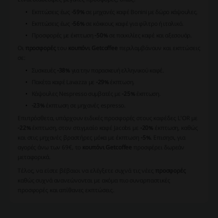
Εκπτώσεις έως
-59%
σε μηχανές καφέ Bonini με δώρο κάψουλες.
Εκπτώσεις έως
-56%
σε κόκκους καφέ για φίλτρο ή ιταλικό.
Προσφορές με έκπτωση
-50%
σε ποικιλίες καφέ και αξεσουάρ.
Οι
προσφορές
του
κουπόνι Getcoffee
περιλαμβάνουν και εκπτώσεις
σε:
Συσκευές
-38%
για την παρασκευή ελληνικού καφέ.
Πακέτα καφέ Lavazza με
-29%
έκπτωση.
Κάψουλες Nespresso συμβατές με
-25%
έκπτωση.
-23%
έκπτωση σε μηχανές espresso.
Επιπρόσθετα, υπάρχουν ειδικές προσφορές στους καφέδες L'OR με
-22%
έκπτωση, στον στιγμιαίο καφέ Jacobs με
-20%
έκπτωση, καθώς
και στις μηχανές βραστήρες μόκα με έκπτωση
-5%
. Επισησι, για
αγορές άνω των 69€, το
κουπόνι Getcoffee
προσφέρει δωρεάν
μεταφορικά.
Τέλος, να είστε βέβαιοι να ελέγξετε συχνά τις νέες
προσφορές
καθώς συχνά ανανεώνονται με ακόμα πιο συναρπαστικές
προσφορές και απίθανες εκπτώσεις.