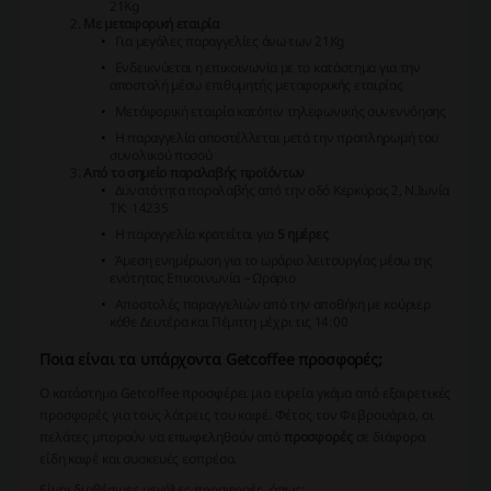
21Kg
Με μεταφορική εταιρία
Για μεγάλες παραγγελίες άνω των 21Kg
Ενδεικνύεται η επικοινωνία με το κατάστημα για την
αποστολή μέσω επιθυμητής μεταφορικής εταιρίας
Μετάφορική εταιρία κατόπιν τηλεφωνικής συνεννόησης
Η παραγγελία αποστέλλεται μετά την προπληρωμή του
συνολικού ποσού
Από το σημείο παραλαβής προϊόντων
Δυνατότητα παραλαβής από την οδό Κερκύρας 2, Ν.Ιωνία
ΤΚ: 14235
Η παραγγελία κρατείται για
5 ημέρες
Άμεση ενημέρωση για το ωράριο λειτουργίας μέσω της
ενότητας
Επικοινωνία – Ωράριο
Αποστολές παραγγελιών από την αποθήκη με κούριερ
κάθε Δευτέρα και Πέμπτη μέχρι τις 14:00
Ποια είναι τα υπάρχοντα Getcoffee προσφορές;
Ο κατάστημα Getcoffee προσφέρει μια ευρεία γκάμα από εξαιρετικές
προσφορές για τους λάτρεις του καφέ. Φέτος τον Φεβρουάριο, οι
πελάτες μπορούν να επωφεληθούν από
προσφορές
σε διάφορα
είδη καφέ και συσκευές εσπρέσο.
Είναι διαθέσιμες μεγάλες προσφορές, όπως: