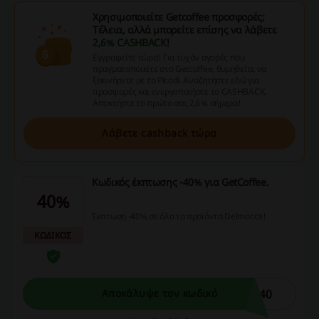
Χρησιμοποιείτε Getcoffee προσφορές;
Τέλεια, αλλά μπορείτε επίσης να λάβετε
2,6% CASHBACK
!
Εγγραφείτε τώρα! Για τυχόν αγορές που
πραγματοποιείτε στο Getcoffee, θυμηθείτε να
ξεκινήσετε με το Picodi. Αναζητήστε εδώ για
προσφορές και ενεργοποιήστε το CASHBACK.
Αποκτήστε το πρώτο σας 2,6% σήμερα!
Λάβετε cashback τώρα
Κωδικός έκπτωσης -40% για GetCoffee.
40%
Έκπτωση -40% σε όλα τα προϊόντα Delmocca!
ΚΩΔΙΚΟΣ
l40
Αποκάλυψε τον κωδικό