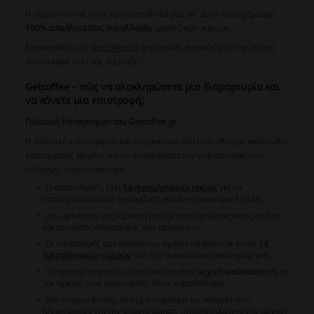
Η ασφάλεια σας είναι προτεραιότητά μας, γι' αυτό προσφέρουμε
100% ασφάλεια στις συναλλαγές
τραπεζικών καρτών.
Επισκεφθείτε το
Getcoffee.gr
σήμερα και ανακαλύψτε την τέλεια
κούπα καφέ που σας ταιριάζει!
Getcoffee – πώς να ολοκληρώσετε μια διαμαρτυρία και
να κάνετε μια επιστροφή;
Πολιτική Επιστροφών του Getcoffee.gr
Η πολιτική επιστροφών και παραπόνων στο Getcoffee.gr ακολουθεί
λεπτομερείς οδηγίες για να διασφαλίσει την ικανοποίηση των
πελατών. Αναλυτικότερα:
Ο καταναλωτής έχει
14 ημερολογιακές ημέρες
για να
υπαναχωρήσει από τη σύμβαση χωρίς να αναφέρει λόγους.
Δεν υφίσταται επιβάρυνση για την υπαναχώρηση εκτός από το
άμεσο κόστος επιστροφής των προϊόντων.
Οι επιστροφές των προϊόντων πρέπει να γίνονται εντός
14
ημερολογιακών ημερών
από την ανακοίνωση υπαναχώρησης.
Τα προϊόντα πρέπει να βρίσκονται στην
αρχική κατάσταση
και με
την αρχική τους συσκευασία, όπως παραδόθηκαν.
Εάν ο προμηθευτής δεν έχει παράσχει τις απαραίτητες
πληροφορίες για την υπαναχώρηση, η προθεσμία από την αρχική