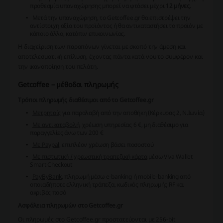
προθεσμία υπαναχώρησης μπορεί να φτάσει μέχρι
12 μήνες
.
Μετά την υπαναχώρηση, το Getcoffee.gr θα επιστρέψει την
αντίστοιχη αξία του προϊόντος ή θα αντικαταστήσει το προϊόν με
κάποιο άλλο, κατόπιν επικοινωνίας.
Η διαχείριση των παραπόνων γίνεται με σκοπό την άμεση και
αποτελεσματική επίλυση, έχοντας πάντα κατά νου το συμφέρον και
την ικανοποίηση του πελάτη.
Getcoffee – μέθοδοι πληρωμής
Τρόποι πληρωμής διαθέσιμοι από το Getcoffee.gr
Μετρητοίς
για παραλαβή από την αποθήκη (Κέρκυρας 2, Ν.Ιωνία)
Με αντικαταβολή
, χρέωση υπηρεσίας 6 €, μη διαθέσιμο για
παραγγελίες άνω των 200 €
Με Paypal
, επιπλέον χρέωση βάσει ποσοστού
Με πιστωτική / χρεωστική τραπεζική κάρτα
μέσω Viva Wallet
Smart Checkout
PayByBank
, πληρωμή μέσω e-banking ή mobile-banking από
οποιαδήποτε ελληνική τράπεζα, κωδικός πληρωμής RF και
ακριβές ποσό
Ασφάλεια πληρωμών στο Getcoffee.gr
Οι πληρωμές στο Getcoffee.gr προστατεύονται με
256-bit