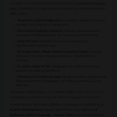
του καφέ! Η επιχείρησή μας εξειδικεύεται στις
συμβατές κάψουλες
καφέ
, προσφέροντας ευρύ φάσμα επιλογών που θα ικανοποιήσουν
κάθε γούστο.
Nespresso Συμβατές Κάψουλες:
Απολαύστε υψηλής ποιότητας
επιλογές από διάφορους παραγωγούς.
Dolce Gusto Συμβατές Κάψουλες:
Ιδανικές για εκείνους που
προτιμούν τη βολικότητα και την ποικιλία του Dolce Gusto.
Καφές Φίλτρου:
Κλασικές επιλογές για λάτρεις του
παραδοσιακού φίλτρου καφέ.
Ελληνικός καφές, Κόκκοι Καφέ & Αλεσμένος Καφές:
Για όσους
προτιμούν τον καφέ παρασκευασμένο με παραδοσιακούς
τρόπους.
Στιγμιαίος καφές & Τσάι:
Προσφορές σε μεγάλη ποικιλία για
γρήγορη και εύκολη παρασκευή.
Σοκολάτες & Συνοδευτικά καφέ:
Θα βρείτε επίσης σοκολάτες και
διάφορα σνακ που προσφέρουν τον τέλειο συνδυασμό με τον
καφέ σας.
Προσφορές Φεβρουαρίου 2024:
Επωφεληθείτε από τις απίστευτες
προσφορές με εκπτώσεις έως και 28% σε επιλεγμένα προϊόντα!
Ανακαλύψτε τις καλύτερες μεθόδους πληρωμής και αποστολής με
Δωρεάν Μεταφορικά
για αγορές από 69€ και άνω, καθώς και
9
Διαθέσιμοι τρόποι πληρωμής + άτοκες δόσεις
για την ευκολία σας.