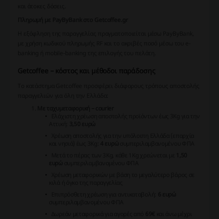
και άτοκες δόσεις.
Πληρωμή με PayByBank στο Getcoffee.gr
Η εξόφληση της παραγγελίας πραγματοποιείται μέσω PayByBank,
με χρήση κωδικού πληρωμής RF και το ακριβές ποσό μέσω του e-
banking ή mobile-banking της επιλογής του πελάτη.
Getcoffee – κόστος και μέθοδοι παράδοσης
Το κατάστημα Getcoffee προσφέρει διάφορους τρόπους αποστολής
παραγγελιών για όλη την Ελλάδα:
Με ταχυμεταφορική – courier
Ελάχιστη χρέωση αποστολής προϊόντων έως 3Kg για την
Αττική:
3,50 ευρώ
Χρέωση αποστολής για την υπόλοιπη Ελλάδα (επαρχία
και νησιά) έως 3Kg:
4 ευρώ
συμπεριλαμβανομένου ΦΠΑ
Μετά το πέρας των 3Kg, κάθε 1Kg χρεώνεται με
1,50
ευρώ
συμπεριλαμβανομένου ΦΠΑ
Χρέωση μεταφορικών με βάση το μεγαλύτερο βάρος σε
κιλά ή όγκο της παραγγελίας
Επιπρόσθετη χρέωση για αντικαταβολή:
6 ευρώ
συμπεριλαμβανομένου ΦΠΑ
Δωρεάν μεταφορικά για αγορές από
69€
και άνω μέχρι