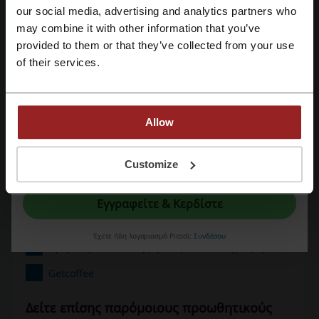
προμήθεια.
our social media, advertising and analytics partners who
Εγγραφή με Google
may combine it with other information that you’ve
provided to them or that they’ve collected from your use
Αξιολόγηση εκπτωτικών κωδικών για
of their services.
Εγγραφή με email
Getcoffee
Allow
Αξιολογήστε τους κωδικούς έκπτωσης για Getcoffee και βοηθήστε
άλλους χρήστες να επιλέξουν τις καλύτερες προσφορές
Με την εγγραφή σας, επιβεβαιώνετε ότι έχετε διαβάσει και αποδεχτεί τους
Customize
Επικοινωνία με Getcoffee:
"
Όρους & Προϋποθέσεις
” και την "
Πολιτική απορρήτου.
"
Κέρκυρας 2, Νέα Ιωνία Τ.Κ. 14235
Εγγραφείτε & Κερδίστε
2167001723
Έχετε ήδη λογαριασμό Picodi;
Συνδέσου
Προβολή διεύθυνσης ηλεκτρονικού ταχυδρομείου
Getcoffee
Δείτε επίσης παρόμοιους προωθητικούς