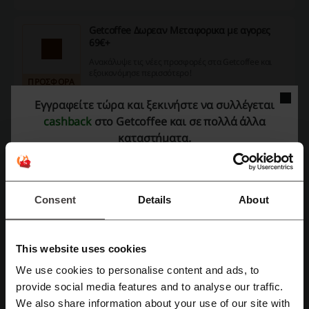
Getcoffee Δωρεαν Μεταφορικα με αγορες
69€+
Ανακάλυψε τις νέες προσφορές στα Getcoffee και
εξοικονόμησε περισσότερο!
ΠΡΟΣΦΟΡΑ
Εγγραφείτε τώρα και ξεκινήστε να συλλέγεται
Πάρε την προσφορά
cashback
στο Getcoffee και σε πολλά άλλα
καταστήματα.
Λήγει: Σε εξέλιξη
Λεπτομέρειες προσφορών
Consent
Details
About
Κωδικοί Προσφοράς
3
This website uses cookies
Καλύτερη Έκπτωση
59%
We use cookies to personalise content and ads, to
Τελευταία ενημέρωση
1/8/26, 7:00 π.μ.
provide social media features and to analyse our traffic.
Εγγραφή με Facebook
We also share information about your use of our site with
Χρησιμοποιούμε συνδέσμους συνεργατών και ενδέχεται να λάβουμε