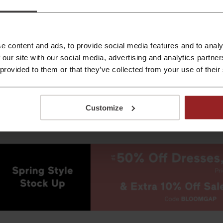
ο πρώτο κατάστημα
Gap
άνοιξε το 1969 με μια απλή ιδέα - 
α ρούχα της Gap είναι διαθέσιμα σε πάνω από 90 χώρες π
e content and ads, to provide social media features and to analy
λη την ώρα η δραστηριότητα αυξάνεται και μεγαλώνει!
 our site with our social media, advertising and analytics partn
 provided to them or that they’ve collected from your use of their
Customize