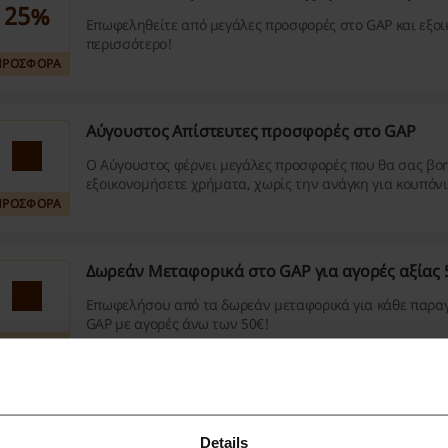
25%
Επωφεληθείτε από μεγάλες προσφορές στο GAP και εξο
περισσότερο!
ΠΡΟΣΦΟΡΑ
Αύγουστος Απίστευτες προσφορές στο GAP
Ο Αύγουστος φέρνει μεγάλες προσφορές που θα σας βο
εξοικονομήσετε χρήματα, χωρίς την ανάγκη για κουπόνι
ΠΡΟΣΦΟΡΑ
Δωρεάν Μεταφορικά στο GAP για αγορές αξίας 
Επωφελήσου από τα δωρεάν μεταφορικά για κάθε παραγ
GAP με αγορές άνω των 50€!
ΠΡΟΣΦΟΡΑ
ισσότερα για το GAP:
Details