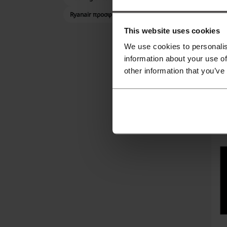
Ryanair προσφορά
Τ
This website uses cookies
τ
We use cookies to personalis
ό
information about your use of
other information that you’ve