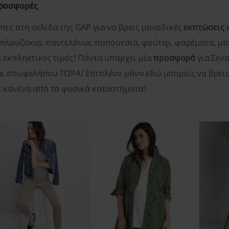
ροσφορές
πες στη σελίδα της GAP για να βρεις μοναδικές
εκπτώσεις
πλουζάκια, παντελόνια, παπούτσια, φούτερ, φορέματα, μπο
ε εκπληκτικές τιμές! Πάντα υπάρχει μία
προσφορά
για Σένα
αι επωφελήσου ΤΩΡΑ! Επιπλέον μόνο εδώ μπορείς να βρεις 
ε κανένα από τα φυσικά καταστήματα!