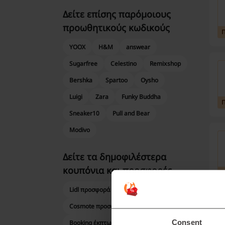
Δείτε επίσης παρόμοιους
προωθητικούς κωδικούς
YOOX
H&M
answear
Sugarfree
Celestino
Remixshop
Bershka
Spartoo
Oysho
Luigi
Zara
Funky Buddha
Sneaker10
Pull and Bear
Modivo
Δείτε τα δημοφιλέστερα
κουπόνια και προσφορές
Lidl προσφορά
About You κουπονι
Cosmote προσφορά
Περ
Consent
Booking έκπτωση