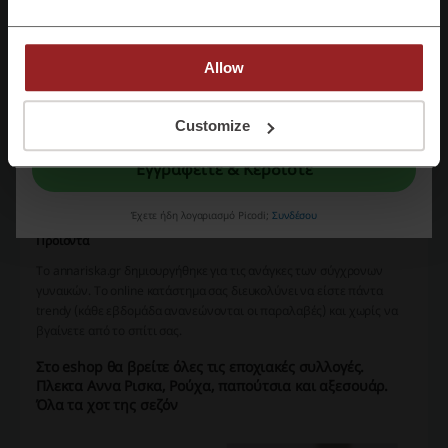
σχεδιασμός των ρούχων, γίνεται κυρίως από νέα άτομα, σύμφωνα
με τις τελευταίες παγκόσμιες τάσεις της μόδας, σχέδια μοναδικά για
κάθε γυναίκα.
Allow
Με την εγγραφή σας, επιβεβαιώνετε ότι έχετε διαβάσει και αποδεχτεί τους
"
Όρους & Προϋποθέσεις
” και την "
Πολιτική απορρήτου.
"
Customize
Εγγραφείτε & Κερδίστε
Έχετε ήδη λογαριασμό Picodi;
Συνδέσου
Προϊόντα
Το annariska.gr δημιουργήθηκε για τις ανάγκες των σύγχρονων
γυναικών. Το online κατάστημα σας διευκολύνει να είστε πάντα
trendy (κάθε εβδομάδα ανανεώνονται οι παραλαβές) και χωρίς να
βγαίνετε από το σπίτι σας.
Στο eshop θα βρείτε όλες τις εποχιακές συλλογές.
Πλεκτα
Αννα Ρισκα,
Ρούχα, παπούτσια και αξεσουάρ.
Όλα τα χοτ της σεζόν