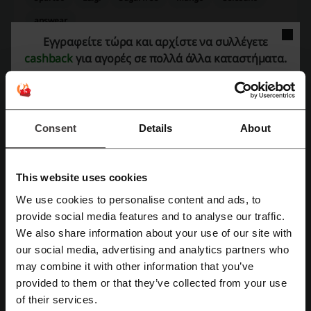
answear
Εγγραφείτε τώρα και αρχίστε να συλλέγετε
Δείτε τα δημοφιλέστερα κουπόνια και
cashback
για αγορές σε πολλά άλλα καταστήματα.
προσφορές
Notino κουπονι
Lidl προσφορά
Pizza Fan προσφορά
adidas προσφορά
Aegean προσφορά
Consent
Details
About
This website uses cookies
Περισσότερα για το Anna Riska:
We use cookies to personalise content and ads, to
Εγγραφή με Facebook
provide social media features and to analyse our traffic.
Μόδα για κάθε γυναίκα!
We also share information about your use of our site with
Η Anna Riska είναι μια ελληνική εταιρεία η οποία ιδρύθηκε στη
our social media, advertising and analytics partners who
Εγγραφή με Google
δεκαετία του 1980. Χρόνια τώρα στο χώρο της μόδας. Υψηλή
may combine it with other information that you’ve
ποιότητα και πρωτοποριακός σχεδιασμός είναι τα βασικά
provided to them or that they’ve collected from your use
χαρακτηριστικά που μπορούν να περιγράψουν την εταιρεία. Τις
Εγγραφή με email
of their services.
ανάγκες τις σύγχρονης γυναίκας βάζει πάντα προτεραιότητα. Ο