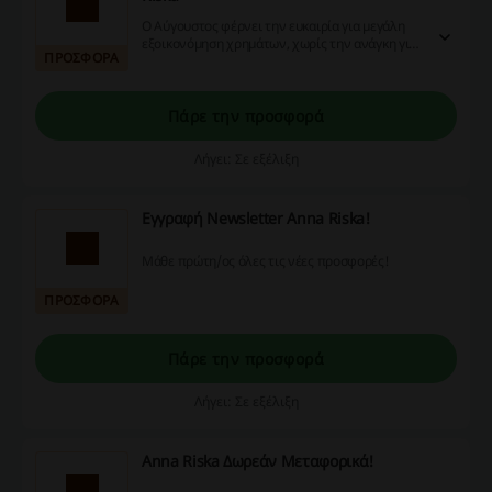
Ο Αύγουστος φέρνει την ευκαιρία για μεγάλη
εξοικονόμηση χρημάτων, χωρίς την ανάγκη για
ΠΡΟΣΦΟΡΑ
κουπόνι.
Πάρε την προσφορά
Λήγει: Σε εξέλιξη
Εγγραφή Newsletter Anna Riska!
Μάθε πρώτη/ος όλες τις νέες προσφορές!
ΠΡΟΣΦΟΡΑ
Πάρε την προσφορά
Λήγει: Σε εξέλιξη
Anna Riska Δωρεάν Μεταφορικά!