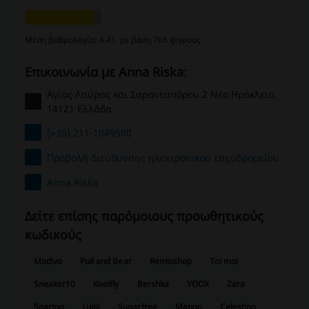
Μέση βαθμολογία: 4.41, με βάση 766 ψήφους
Επικοινωνία με Anna Riska:
Αγίας Λαύρας και Σαρανταπόρου 2 Νέο Ηράκλειο,
14121 Ελλάδα
(+30) 211-1049500
Προβολή διεύθυνσης ηλεκτρονικού ταχυδρομείου
Anna Riska
Δείτε επίσης παρόμοιους προωθητικούς
κωδικούς
Modivo
Pull and Bear
Remixshop
Toi moi
Sneaker10
Koolfly
Bershka
YOOX
Zara
Spartoo
Luigi
Sugarfree
Mango
Celestino