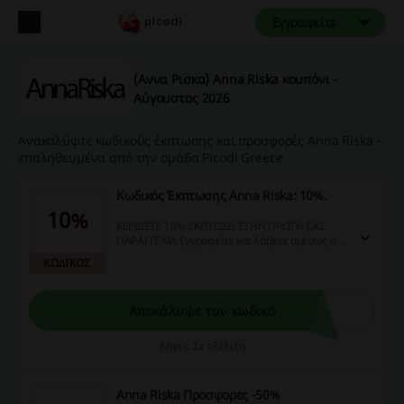
Εγγραφείτε
(Αννα Ρισκα) Anna Riska κουπόνι -
Αύγουστος 2026
Ανακαλύψτε κωδικούς έκπτωσης και προσφορές Anna Riska -
επαληθευμένα από την ομάδα Picodi Greece
Κωδικός Έκπτωσης Anna Riska: 10%.
10%
ΚΕΡΔΙΣΤΕ 10% ΕΚΠΤΩΣΗ ΣΤΗΝ ΠΡΩΤΗ ΣΑΣ
ΠΑΡΑΓΓΕΛΙΑ Εγγραφείτε και λάβετε αμέσως στο
email σας προωθητικές προσφορές,
ΚΩΔΙΚΟΣ
προσαρμοσμένες νέες αφίξεις, ενημερώσεις
αποθεμάτων και πολλά άλλα! Μην χάνετε
χρόνο, εξασφαλίστε την περίσταση να κάνετε
Αποκάλυψε τον κωδικό
τις αγορές σας οικονομικότερα και με μεγάλη
άνεση!
Λήγει: Σε εξέλιξη
Anna Riska Προσφορες -50%