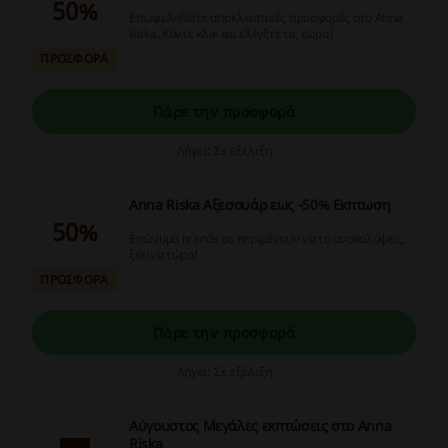
50%
Επωφεληθείτε αποκλειστικές προσφορές στο Anna
Riska. Κάντε κλικ και ελέγξτε τις τώρα!
ΠΡΟΣΦΟΡΑ
Πάρε την προσφορά
Λήγει: Σε εξέλιξη
Anna Riska Αξεσουάρ εως -50% Εκπτωση
50%
Επώνυμα brands σε περιμένουν να τα ανακαλύψεις,
ξεκίνα τώρα!
ΠΡΟΣΦΟΡΑ
Πάρε την προσφορά
Λήγει: Σε εξέλιξη
Αύγουστος Μεγάλες εκπτώσεις στο Anna
Riska