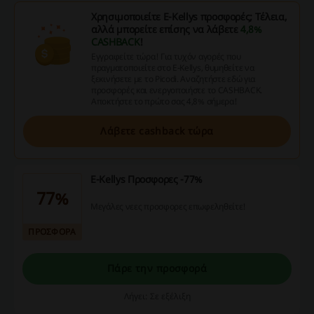
Χρησιμοποιείτε E-Kellys προσφορές; Τέλεια,
αλλά μπορείτε επίσης να λάβετε
4,8%
CASHBACK
!
Εγγραφείτε τώρα! Για τυχόν αγορές που
πραγματοποιείτε στο E-Kellys, θυμηθείτε να
ξεκινήσετε με το Picodi. Αναζητήστε εδώ για
προσφορές και ενεργοποιήστε το CASHBACK.
Αποκτήστε το πρώτο σας 4,8% σήμερα!
Λάβετε cashback τώρα
E-Kellys Προσφορες -77%
77%
Μεγάλες νεες προσφορες επωφεληθείτε!
ΠΡΟΣΦΟΡΑ
Πάρε την προσφορά
Λήγει: Σε εξέλιξη