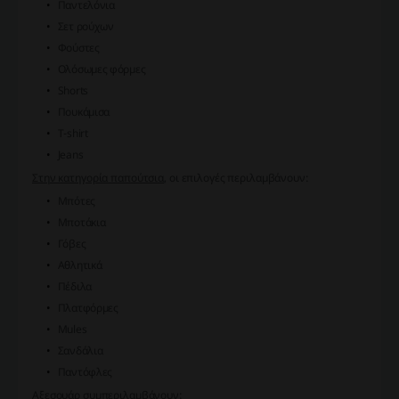
Παντελόνια
Σετ ρούχων
Φούστες
Ολόσωμες φόρμες
Shorts
Πουκάμισα
T-shirt
Jeans
Στην κατηγορία παπούτσια
, οι επιλογές περιλαμβάνουν:
Μπότες
Μποτάκια
Γόβες
Αθλητικά
Πέδιλα
Πλατφόρμες
Mules
Σανδάλια
Παντόφλες
Αξεσουάρ
συμπεριλαμβάνουν: