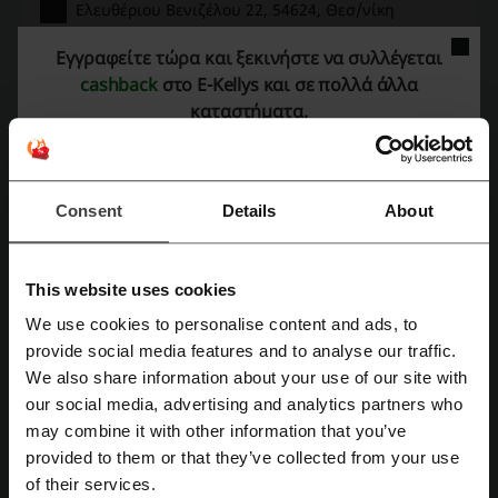
Ελευθέριου Βενιζέλου 22, 54624, Θεσ/νίκη
+30 231 026 8915
Εγγραφείτε τώρα και ξεκινήστε να συλλέγεται
cashback
στο E-Kellys και σε πολλά άλλα
Προβολή διεύθυνσης ηλεκτρονικού ταχυδρομείου
καταστήματα.
E-Kellys
Δείτε επίσης παρόμοιους προωθητικούς
Consent
Details
About
κωδικούς
Celestino
About You
Bershka
YOOX
Koolfly
This website uses cookies
Pull and Bear
H&M
Funky Buddha
Modivo
We use cookies to personalise content and ads, to
Toi moi
Mango
Sinsay
Zara
Remixshop
provide social media features and to analyse our traffic.
Εγγραφή με Facebook
Spartoo
We also share information about your use of our site with
our social media, advertising and analytics partners who
Δείτε τα δημοφιλέστερα κουπόνια και
Εγγραφή με Google
may combine it with other information that you’ve
προσφορές
provided to them or that they’ve collected from your use
of their services.
Εγγραφή με email