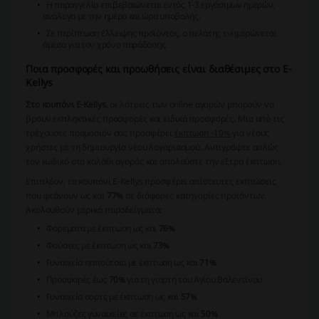
Η παραγγελία επιβεβαιώνεται εντός 1-3 εργάσιμων ημερών,
ανάλογα με την ημέρα και ώρα υποβολής.
Σε περίπτωση έλλειψης προϊόντος, ο πελάτης ενημερώνεται
άμεσα για τον χρόνο παράδοσης.
Ποια προσφορές και προωθήσεις είναι διαθέσιμες στο E-
Kellys
Στο κουπόνι E-Kellys
, οι λάτρεις των online αγορών μπορούν να
βρουν εκπληκτικές προσφορές και ειδικά προσφορές. Μια από τις
τρέχουσες προμοσιόν σας προσφέρει
έκπτωση -10%
για νέους
χρήστες με τη δημιουργία νέου λογαριασμού. Αντιγράψτε απλώς
τον κωδικό στο καλάθι αγοράς και απολαύστε την εξτρα έκπτωση.
Επιπλέον, το κουπόνι E-Kellys προσφέρει απίστευτες εκπτώσεις
που φτάνουν ως και
77%
σε διάφορες κατηγορίες προϊόντων.
Ακολουθούν μερικά παραδείγματα:
Φόρεματα με έκπτωση ως και
76%
Φούστες με έκπτωση ως και
73%
Γυναικεία παπούτσια με έκπτωση ως και
71%
Προσφορές έως
70%
για τη γιορτή του Αγίου Βαλεντίνου
Γυναικεία σορτς με έκπτωση ως και
57%
Μπλούζες γυναικείες σε έκπτωση ως και
50%