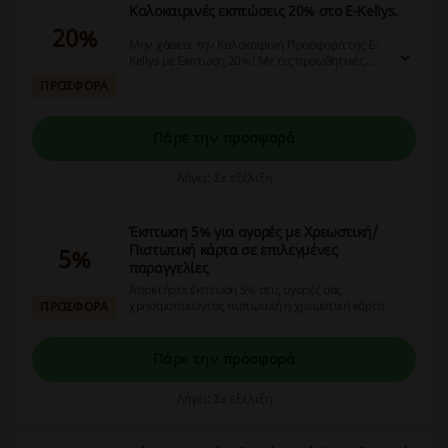
Καλοκαιρινές εκπτώσεις 20% στο E-Kellys.
20%
Μην χάσετε την Καλοκαιρινή Προσφορά της E-
Kellys με Έκπτωση 20%! Με τις προωθητικές
προσφορές μας, τους κωδικούς έκπτωσης και
ΠΡΟΣΦΟΡΑ
τις επιστροφές μετρητών, η ηλεκτρονική σας
αγορά γίνεται ακόμη πιο συμφέρουσα. Κάντε τις
αγορές σας τώρα!
Πάρε την προσφορά
Λήγει: Σε εξέλιξη
Έκπτωση 5% για αγορές με Χρεωστική/
Πιστωτική κάρτα σε επιλεγμένες
5%
παραγγελίες
Αποκτήστε έκπτωση 5% στις αγορές σας
χρησιμοποιώντας πιστωτική ή χρεωστική κάρτα.
ΠΡΟΣΦΟΡΑ
Πάρε την προσφορά
Λήγει: Σε εξέλιξη