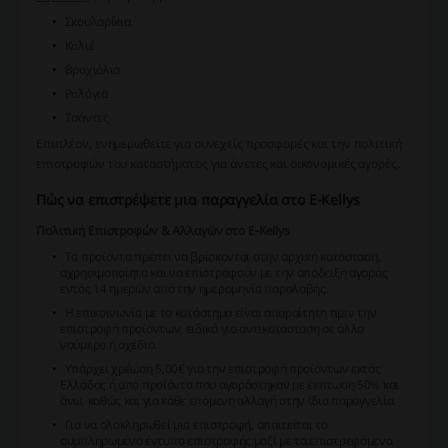
Σκουλαρίκια
Κολιέ
Βραχιόλια
Ρολόγια
Τσάντες
Επιπλέον, ενημερωθείτε για
συνεχείς προσφορές
και την
πολιτική
επιστροφών
του καταστήματος για άνετες και οικονομικές αγορές.
Πώς να επιστρέψετε μια παραγγελία στο E-Kellys
Πολιτική Επιστροφών & Αλλαγών στο E-Kellys
Τα προϊόντα πρέπει να βρίσκονται στην αρχική κατάσταση,
αχρησιμοποίητα και να επιστραφούν με την απόδειξη αγοράς
εντός 14 ημερών από την ημερομηνία παραλαβής.
Η επικοινωνία με το κατάστημα είναι απαραίτητη πριν την
επιστροφή προϊόντων, ειδικά για αντικατάσταση σε άλλο
νούμερο ή σχέδιο.
Υπάρχει χρέωση 5,00€ για την επιστροφή προϊόντων εκτός
Ελλάδας ή από προϊόντα που αγοράστηκαν με έκπτωση 50% και
άνω, καθώς και για κάθε επόμενη αλλαγή στην ίδια παραγγελία.
Για να ολοκληρωθεί μια επιστροφή, απαιτείται το
συμπληρωμένο έντυπο επιστροφής μαζί με τα επιστρεφόμενα