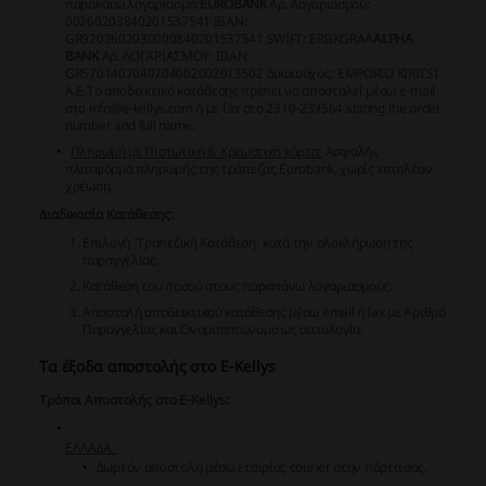
παρακάτω λογαριασμό:
EUROBANK
Αρ. Λογαριασμού:
00260203840201537541
IBAN:
GR9202602030000840201537541 SWIFT: ERBKGRAA
ALPHA
BANK
Αρ. ΛΟΓΑΡΙΑΣΜΟΥ:
IBAN:
GR5701407040704002002013502 Δικαιούχος: EMPORIO KIRITSI
A.E.
Το αποδεικτικό κατάθεσης πρέπει να αποσταλεί μέσω e-mail
στο info@e-kellys.com ή με fax στο 2310-239564 stating the order
number and full name.
Πληρωμή με Πιστωτική & Χρεωστική κάρτα:
Ασφαλής
πλατφόρμα πληρωμής της τράπεζας Eurobank, χωρίς επιπλέον
χρέωση.
Διαδικασία Κατάθεσης:
Επιλογή 'Τραπεζική Κατάθεση' κατά την ολοκλήρωση της
παραγγελίας.
Κατάθεση του ποσού στους παραπάνω λογαριασμούς.
Αποστολή αποδεικτικού κατάθεσης μέσω email ή fax με Αριθμό
Παραγγελίας και Ονοματεπώνυμο ως αιτιολογία.
Τα έξοδα αποστολής στο E-Kellys
Τρόποι Αποστολής στο E-Kellys:
ΕΛΛΑΔΑ:
Δωρεάν αποστολή μέσω εταιρίας courier στην πόρτα σας.