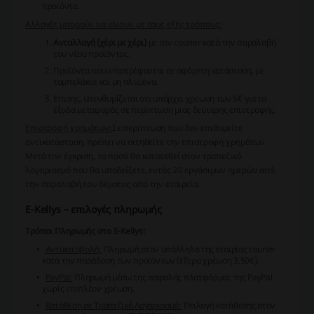
προϊόντα.
Αλλαγές μπορούν να γίνουν με τους εξής τρόπους:
Ανταλλαγή (χέρι με χέρι)
με τον courier κατά την παραλαβή
του νέου προϊόντος.
Προϊόντα που επιστρέφονται σε αφόρετη κατάσταση, με
ταμπελάκια και μη πλυμένα.
Επίσης, υπενθυμίζεται ότι υπάρχει χρέωση των 5€ για τα
έξοδα μεταφοράς σε περίπτωση μιας δεύτερης επιστροφής.
Επιστροφή χρημάτων:
Σε περίπτωση που δεν επιθυμείτε
αντικατάσταση, πρέπει να αιτηθείτε την επιστροφή χρημάτων.
Μετά την έγκριση, το ποσό θα κατατεθεί στον τραπεζικό
λογαριασμό που θα υποδείξετε, εντός 20 εργάσιμων ημερών από
την παραλαβή του δέματος από την εταιρεία.
E-Kellys – επιλογές πληρωμής
Τρόποι Πληρωμής στο E-Kellys:
Αντικαταβολή:
Πληρωμή στον υπάλληλο της εταιρίας courier
κατά την παράδοση των προϊόντων (έξτρα χρέωση 3,50€).
PayPal:
Πληρωμή μέσω της ασφαλής πλατφόρμας της PayPal
χωρίς επιπλέον χρέωση.
Κατάθεση σε Τραπεζικό Λογαριασμό:
Επιλογή κατάθεσης στον