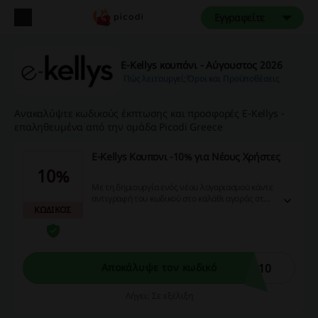
Εγγραφείτε
E-Kellys κουπόνι - Αύγουστος 2026
Πώς λειτουργεί;
Όροι και Προϋποθέσεις
Ανακαλύψτε κωδικούς έκπτωσης και προσφορές E-Kellys -
επαληθευμένα από την ομάδα Picodi Greece
E-Kellys Κουπονι -10% για Νέους Χρήστες
10%
Με τη δημιουργία ενός νέου λογαριασμού κάντε
αντιγραφή του κωδικού στο καλάθι αγοράς στο
ΚΩΔΙΚΟΣ
ειδικό πεδίο εισαγωγής για -10% EXTRA
ΕΚΠΤΩΣΗ!
E10
Αποκάλυψε τον κωδικό
Λήγει: Σε εξέλιξη