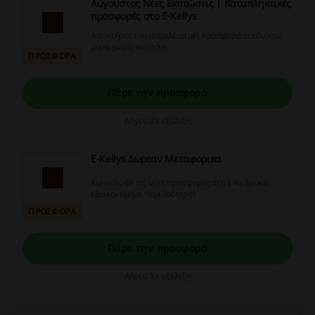
Αύγουστος Νέες Εκπτώσεις | Καταπληκτικές
προσφορές στο E-Kellys
Αποκτήστε την αποκλειστική προσφορά αυτόν τον
μήνα χωρίς κουπόνι.
ΠΡΟΣΦΟΡΑ
Πάρε την προσφορά
Λήγει: Σε εξέλιξη
E-Kellys Δωρεαν Μεταφορικα
Ανακάλυψε τις νέες προσφορές στα E-Kellys και
εξοικονόμησε περισσότερο!
ΠΡΟΣΦΟΡΑ
Πάρε την προσφορά
Λήγει: Σε εξέλιξη