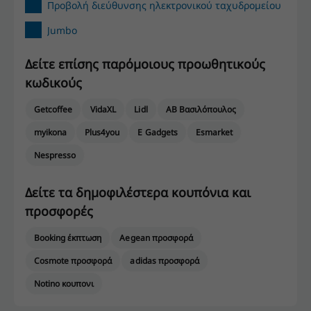
Προβολή διεύθυνσης ηλεκτρονικού ταχυδρομείου
Jumbo
Δείτε επίσης παρόμοιους προωθητικούς
κωδικούς
Getcoffee
VidaXL
Lidl
ΑΒ Βασιλόπουλος
myikona
Plus4you
E Gadgets
Esmarket
Nespresso
Δείτε τα δημοφιλέστερα κουπόνια και
προσφορές
Booking έκπτωση
Aegean προσφορά
Cosmote προσφορά
adidas προσφορά
Notino κουπονι