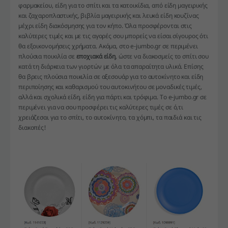
φαρμακείου, είδη για το σπίτι και τα κατοικίδια, από είδη μαγειρικής
και ζαχαροπλαστικής, βιβλία μαγειρικής και λευκά είδη κουζίνας
μέχρι είδη διακόσμησης για τον κήπο. Όλα προσφέρονται στις
καλύτερες τιμές και με τις αγορές σου μπορείς να είσαι σίγουρος ότι
θα εξοικονομήσεις χρήματα. Ακόμα, στο e-jumbo.gr σε περιμένει
πλούσια ποικιλία σε
εποχιακά είδη
, ώστε να διακοσμείς το σπίτι σου
κατά τη διάρκεια των γιορτών με όλα τα απαραίτητα υλικά. Επίσης
θα βρεις πλούσια ποικιλία σε αξεσουάρ για το αυτοκίνητο και είδη
περιποίησης και καθαρισμού του αυτοκινήτου σε μοναδικές τιμές,
αλλά και σχολικά είδη, είδη για πάρτι και τρόφιμα. Το e-jumbo.gr σε
περιμένει για να σου προσφέρει τις καλύτερες τιμές σε ό,τι
χρειάζεσαι για το σπίτι, το αυτοκίνητο, τα χόμπι, τα παιδιά και τις
διακοπές!