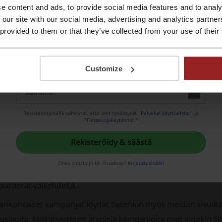
e content and ads, to provide social media features and to analy
Rekisteröidy Apple ID:llä
 our site with our social media, advertising and analytics partn
 provided to them or that they’ve collected from your use of their
Rekisteröidy sähköpostilla
Customize
un karkkihammasta kolottaa, on aika suunnistaa
Rekisteröitymällä vahvistat, että olet hyväksynyt "
Palvelun käyttöehdot
” ja
"
Tietosuojakäytännöt.
"
jalan Makeistukku on aina edullinen ostospaikka, sillä tuot
erkkokaupasta uskomattomia
tarjouksia
,
kampanjatuotteita
Rekisteröidy & säästä
illa hinnat suorastaan ropisevat alas! Kaikki
tarjoustuotteet
Onko sinulla jo tili Picodissa?
Kirjaudu sisään
levan
Tarjoukset
-linkin taakse. Naurettavan edullisia
poistotu
oistoerät
-välilehdeltä.
jankohtaiset kampanjat löydät tietenkin myös meidän sivui
usivulta. Mainitsemisen arvoisia kampanjoita ovat ainakin S