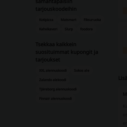
samantapaisiin ​​
tarjouskoodeihin
Kotipizza
Matsmart
Fiksuruoka
Kahvikaveri
Slurp
foodora
Tsekkaa kaikkein
suosituimmat kupongit ja
tarjoukset
XXL alennuskoodi
Sokos ale
Lis
Zalando alekoodi
Tjäreborg alennuskoodi
M
Finnair alennuskoodi
Ku
o
er