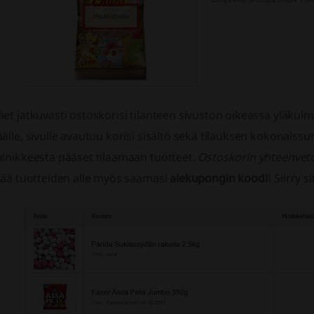
et jatkuvasti ostoskorisi tilanteen sivuston oikeassa yläkulm
älle, sivulle avautuu korisi sisältö sekä tilauksen kokonai
ainikkeesta pääset tilaamaan tuotteet.
Ostoskorin yhteenvet
sää tuotteiden alle myös saamasi
alekupongin koodi
! Siirry s