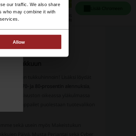
se our traffic. We also share
Lisää Chromeen
ers who may combine it with
 services.
Allow
 Makeistukkuun
teet myydään tukkuhinnoin! Lisäksi löydät
sekä jopa
70- ja 80-prosentin alennuksia
,
on koottu sivuston oikeassa yläkulmassa
otteita
shoppailet puolestaan tuotevalikon
ltamme sekä usein myös Makeistukun
inkkujen Päivä, Musta Perjantai sekä Cyber