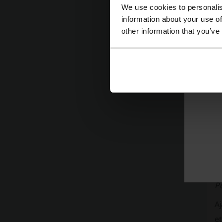
We use cookies to personalis
information about your use of
other information that you’ve
K
Ur
v
jo
o
P
A
et