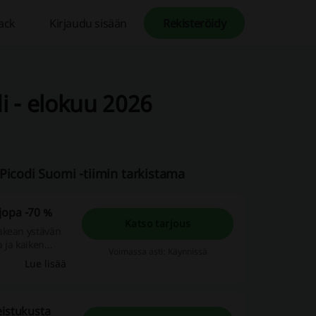
ack
Kirjaudu sisään
Rekisteröidy
 - elokuu 2026
Picodi Suomi -tiimin tarkistama
jopa -70 %
Katso tarjous
akean ystävän
 ja kaiken
Voimassa asti: Käynnissä
haimmillaan
Lue lisää
eistukusta