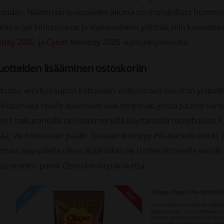
onday. Näiden tarjouspäivien aikana on mahdollista hommata 
mpanjat kiinnostavat ja makeanhimo yllättää, niin kannattaa
riday 2026
ja
Cyber Monday 2026
-kampanjasivuilta.
uotteiden lisääminen ostoskoriin
tustu verkkokaupan kattavaan valikoimaan sivuston yläpalkis
ikkaamalla sivulle avautuvat alakategoriat, joista pääset varsina
yös hakusanoilla tai tuotemerkillä käyttämällä tuotehakua. 
sää, vie hiiri kuvan päälle. Kuvaan ilmestyy
Pikakatselu
-linkki
innan alapuolella oleva
lisää
-linkki vie tuotekohtaiselle sivull
toskoriisi, paina
Ostoskoriin
-painiketta.