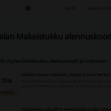
Top 50
Pävän cashb
alan Makeistukku alennuskoodi
dä Urjalan Makeistukku alennuskoodit ja tarjoukset – 
Makeistukusta makeiset, mässyt ja muut herkut 
70%
Urjalan Makeistukku on jokaisen karkkihiiren ja muun m
paratiisi. Verkkokaupan valikoima on uskomattoman laaja
lisäksi makeistukusta saat tuotteet aina edullisesti. Par
TARJOUS
poimit makeat matkaan jopa yli 70 %:n alennuksella.
Irtokarkkeja jopa 80 % alennuksella Urjalan Mak