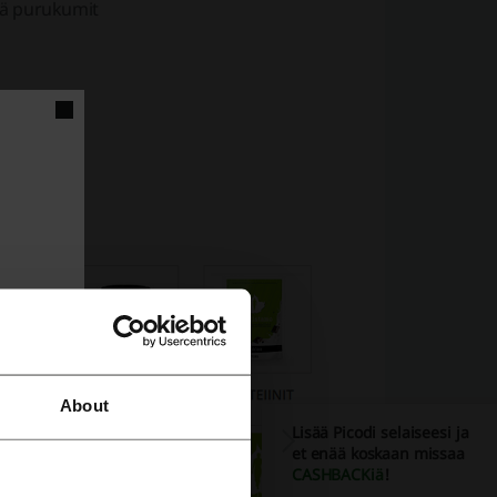
kä purukumit
ähkinöitä.
About
Lisää Picodi selaiseesi ja
et enää koskaan missaa
CASHBACKiä
!