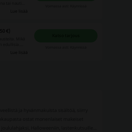
na tai nauti
Voimassa asti: Käynnissä
 nyt loistavaan
Lue lisää
stukun edullisin
50 €)
Katso tarjous
usteita. Mikä
 edullisia.
Voimassa asti: Käynnissä
tomasti hankkia
Lue lisää
lk. 3,50
ellistä ja hyvänmakuista sisältöä, siirry
okaupasta ostat monenlaiset makeiset
 joululahjaksi, Halloweeniin, lastenkutsuille...