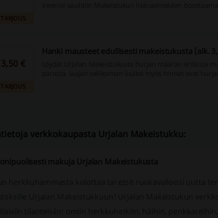
treenisi vauhtiin Makeistukun lisäravinteiden boostaama
proteiinipatukoista vain terveellisenä välipalana. Tutustu
TARJOUS
tuotevalikoimaan ja shoppaa lisäravinteet Urjalan Makei
hinnoin.
Hanki mausteet edullisesti makeistukusta (alk. 3,
3,50 €
Löydät Urjalan Makeistukusta hurjan määrän erilaisia ma
parasta, laajan valikoiman lisäksi myös hinnat ovat hurjan
Mikäli siis tarvitset uusia mausteita, ne kannattaa ehdot
TARJOUS
Urjalan Makeistukusta. Mausteet Urjalan Makeistukusta a
eur/purkki.
ätietoja verkkokaupasta Urjalan Makeistukku:
onipuolisesti makuja Urjalan Makeistukusta
n herkkuhammasta kolottaa tai etsit ruokavalioosi uutta terve
stoksille Urjalan Makeistukkuun! Urjalan Makeistukun verkk
ilaisiin tilanteisiin: omiin herkkuhetkiin, häihin, penkkareihin,