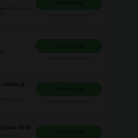
Katso tarjous
ksella. Tutustu
t.
Voimassa asti: Käynnissä
!
Katso tarjous
lan
Voimassa asti: Käynnissä
aikkiin yli
Katso tarjous
eurolla, saat
Voimassa asti: Käynnissä
a (jopa -50 %)
Katso tarjous
Laita siis