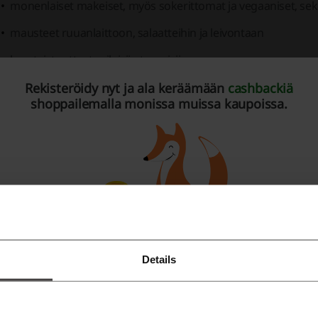
monenlaiset makeiset, myös sokerittomat ja vegaaniset, se
mausteet ruuanlaittoon, salaatteihin ja leivontaan
luontaistuotteet erilaisiin tarpeisiin
urheiluravinteet ja painonhallintatuotteet
Rekisteröidy nyt ja ala keräämään
cashbackiä
shoppailemalla monissa muissa kaupoissa.
monipuolisesti superfood-tuotteita
elintarvikkeita, kuten juomia, säilykkeitä, leivonnaisia sekä p
Details
Rekisteröidy Facebook-tunnuksilla
Rekisteröidy Google-tunnuksilla