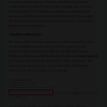
ison alennusprosentein. Jos mietitään yksittäisiä tarjouspäiviä
vuoden aikana, niin Black Friday ja Cyber Monday ovat varmasti
kolmen kärjessä. Toki muitakin kampanjoita ja kampanjapäiviä
kannattaa ehdottomasti pitää silmällä.
Black Friday 2026
ja
Cyber
Monday 2026
ovat kuitenkin sellasia tapauksia, että niitä ei kukaan
tarjoushaukka halua ohittaa.
Tilauksen tekeminen
Kun haluat siirtyä tilaamaan ostoskoriisi keräämäsi tuotteet, siirry
sivuston yläpalkissa olevan kärry-kuvakkeen kautta kassalle.
Sivustolle aukeaa ostoskorisi sisältö, ja voit vielä tehdä siihen
halutessasi muutoksia. Lisää tuotteiden alle saamasi
kampanjakoodi
.
Anna seuraavalla sivulla toimitustiedot ja valitse maksutapa. Voit
maksaa verkkopankin kautta, luottokortilla (Visa, Visa Electron,
MasterCard), Klarna Laskulla tai Erämaksulla.
Tee lopuksi tuotteiden toimitusta koskevat valinnat. Tilauksia