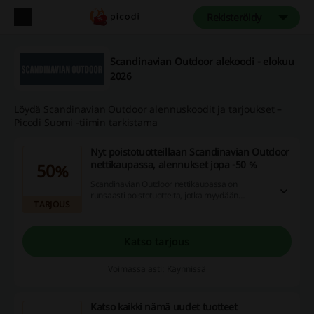
Rekisteröidy
Scandinavian Outdoor alekoodi - elokuu
2026
Löydä Scandinavian Outdoor alennuskoodit ja tarjoukset –
Picodi Suomi -tiimin tarkistama
Nyt poistotuotteillaan Scandinavian Outdoor
nettikaupassa, alennukset jopa -50 %
50%
Scandinavian Outdoor nettikaupassa on
runsaasti poistotuotteita, jotka myydään
TARJOUS
alennetuin hinnoin. Tutustu outlet valikoimaan ja
nappaa mukaasi loistavia tuotteita uskoilmassa
harrastamiseen.
Katso tarjous
Voimassa asti: Käynnissä
Katso kaikki nämä uudet tuotteet