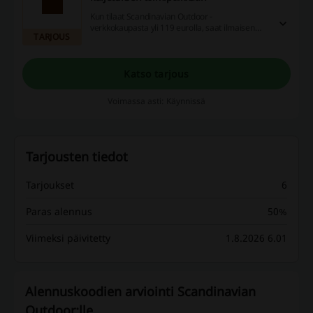
Kun tilaat Scandinavian Outdoor -
verkkokaupasta yli 119 eurolla, saat ilmaisen
TARJOUS
kuljetuksen toimipaikkaan. (Ilmainen toimitus ei
siis koske kotiinkuljetusta).
Katso tarjous
Voimassa asti: Käynnissä
Tarjousten tiedot
Tarjoukset
6
Paras alennus
50%
Viimeksi päivitetty
1.8.2026 6.01
Alennuskoodien arviointi Scandinavian
Outdoor:lle