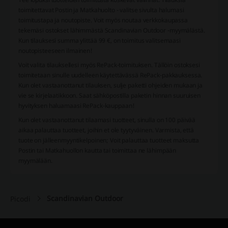
toimitettavat Postin ja Matkahuolto - valitse sivulta halumasi
toimitustapa ja noutopiste. Voit myös noutaa verkkokaupassa
tekemäsi ostokset lähimmästä Scandinavian Outdoor -myymälästä.
Kun tilauksesi summa ylittää 99 €, on toimitus valitsemaasi
noutopisteeseen ilmainen!
Voit valita tilauksellesi myös RePack-toimituksen. Tällöin ostoksesi
toimitetaan sinulle uudelleen käytettävässä RePack-pakkauksessa.
Kun olet vastaanottanut tilauksen, sulje paketti ohjeiden mukaan ja
vie se kirjelaatikkoon. Saat sähköpostilla paketin hinnan suuruisen
hyvityksen haluamaasi RePack-kauppaan!
Kun olet vastaanottanut tilaamasi tuotteet, sinulla on 100 päivää
aikaa palauttaa tuotteet, joihin et ole tyytyväinen. Varmista, että
tuote on jälleenmyyntikelpoinen; Voit palauttaa tuotteet maksutta
Postin tai Matkahuollon kautta tai toimittaa ne lähimpään
myymälään.
Scandinavian Outdoor
Picodi