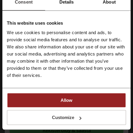
Consent
Details
About
sekä tarvikkeet ja varusteet retkeilyyn, vaellukseen, partioon sekä eri
talvilajeihin. Lisäksi verkkokauppa tarjoaa inspiraatiota ja
kiinnostavia lukuelämyksiä blogipostausten muodossa. Käy sisään
verkkokauppaan, tutustu monipuoliseen valikoimaan ja uppoudu
This website uses cookies
mielenkiintoisten tarinoiden maailmaan!
We use cookies to personalise content and ads, to
Rekisteröidy Facebook-tunnuksilla
provide social media features and to analyse our traffic.
We also share information about your use of our site with
our social media, advertising and analytics partners who
Rekisteröidy Google-tunnuksilla
may combine it with other information that you’ve
provided to them or that they’ve collected from your use
Rekisteröidy sähköpostilla
of their services.
Scandinavian Outdoorin tuotemerkkien valikoimaan kuuluvat muun
Allow
muassa
Halti
Rekisteröitymällä vahvistat, että olet hyväksynyt "
Palvelun käyttöehdot
” ja
"
Tietosuojakäytännöt.
"
Customize
Fjällräven
Haglöfs
Rekisteröidy & säästä