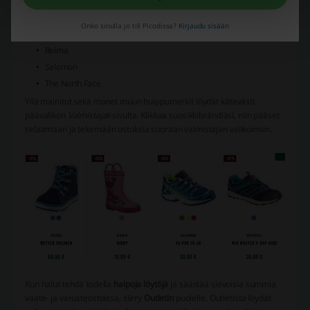
Helly Hansen
Jack Wolfskin
Onko sinulla jo tili Picodissa?
Kirjaudu sisään
Meindl
Reima
Salomon
The North Face.
Yllä mainitut sekä monet muun huippumerkit löydät kätevästi
päävalikon
Valmistajat
-sivulta. Klikkaa suosikkibrändiäsi, niin pääset
selaamaan ja tekemään ostoksia suoraan valmistajan valikoimiin.
Kun halut tehdä todella
halpoja löytöjä
ja säästää sievoisia summia
vaate- ja varusteostoissa, siirry
Outletin
puolelle. Outletista löydät