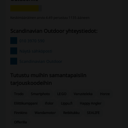
Keskimääräinen arvio 4.49 perustuu 1135 ääneen
Scandinavian Outdoor yhteystiedot:
010 3970 590
Näytä sähköposti
Scandinavian Outdoor
Tutustu muihin samantapaisiin ​​
tarjouskoodeihin
Trodo
Smartphoto
LEGO
Varusteleka
Horze
Eliittikumppani
ifolor
Lippu.fi
Happy Angler
Finnkino
Wandamotor
Retkitukku
SEALIFE
Offerilla