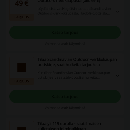
Outdoors nettikaupasta (alk. 49 €)
49 €
Löydät loistavat Haglöfsin tuotteet Scandinavian
Outdoors -verkkokaupasta. Haglöfs-tuotteista
TARJOUS
löydät niin takkeja, t-paitoja, housuja, reppuja
kuin jalkineitakin. Tutustu ja tilaa Scandinavian
Outdoor -verkkokaupasta.
Katso tarjous
Voimassa asti: Käynnissä
Tilaa Scandinavian Outdoor -verkkokaupan
uutiskirje, saat huikeita tarjouksia
Kun tilaat Scandinavian Outdoor -verkkokaupan
uutiskirjeen, saat sähköpostiisi huikeita
TARJOUS
tarjouksia vapaa-ajan ja luonnossa liikkumisen -
tuotteista. Voit liittyä verkkokaupan etusivulla.
Katso tarjous
Voimassa asti: Käynnissä
Tilaa yli 119 eurolla - saat ilmaisen
kuljetuksen toimipaikkaan