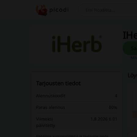
Hae
IHe
Mit
Löy
Tarjousten tiedot
Alennuskoodit
4
Paras alennus
80%
Viimeksi
1.8.2026 6.01
päivitetty
Käytämme kumppanilinkkejä ja saatamme saada