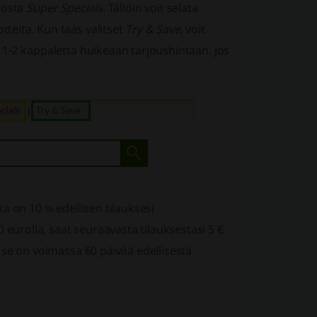
ikosta
Super Specials
. Tällöin voit selata
tteita. Kun taas valitset
Try & Save
, voit
at 1-2 kappaletta huikeaan tarjoushintaan. Jos
oka on 10 % edellisen tilauksesi
 eurolla, saat seuraavasta tilauksestasi 5 €
ja se on voimassa 60 päivää edellisestä