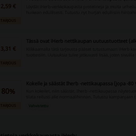
2,59 €
Löydät iHerb-verkkokaupasta proteiineja ja muita urheilu
huikean edullisesti. Tutustu nyt hurjan edullisiin hintoihi
lisäravinteet treenisi tueksi iHerb-verkkokaupasta.
TARJOUS
Tässä ovat iHerb nettikaupan uutuustuotteet (alk
3,31 €
Klikkaamalla tätä tarjousta pääset tutustumaan iHerb k
tuotteisiin. Uutuuksia tulee jatkuvasti lisää, joten sivuill
vierailla tarpeeksi usein, jotta et missaa parhaiden uutu
TARJOUS
saapumista.
Kokeile ja säästät Iherb -nettikaupassa (jopa -80 
80%
Kun kokeilet, niin säästät. Iherb -nettikaupassa näytetuotte
tilata reilusti alle normaalihinnan. Tutustu kampanjaan
iHerbin nettisivuilla.
TARJOUS
Vahvistettu
ätietoja verkkokaupasta iHerb: