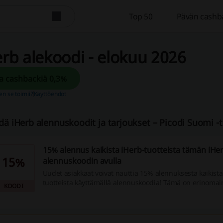
Top 50
Pävän cashb
rb alekoodi - elokuu 2026
Saa cashbackiä 0,3%
en se toimii?
Käyttöehdot
dä iHerb alennuskoodit ja tarjoukset – Picodi Suomi -
15% alennus kaikista iHerb-tuotteista tämän iHe
15%
alennuskoodin avulla
Uudet asiakkaat voivat nauttia 15% alennuksesta kaikista
tuotteista käyttämällä alennuskoodia! Tämä on erinomain
KOODI
säästää ensimmäisessä ostoksessasi.