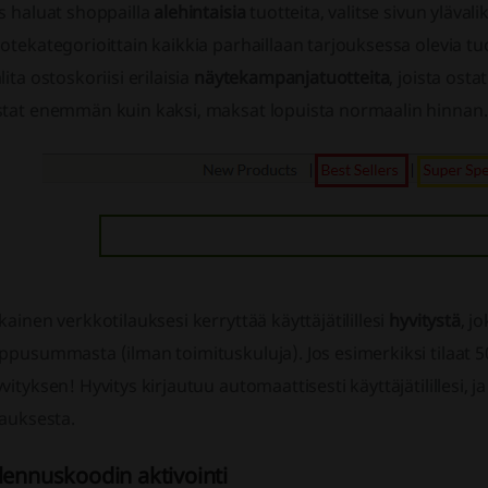
s haluat shoppailla
alehintaisia
tuotteita, valitse sivun yläval
otekategorioittain kaikkia parhaillaan tarjouksessa olevia tuo
lita ostoskoriisi erilaisia
näytekampanjatuotteita
, joista ost
stat enemmän kuin kaksi, maksat lopuista normaalin hinnan.
kainen verkkotilauksesi kerryttää käyttäjätilillesi
hyvitystä
, j
ppusummasta (ilman toimituskuluja). Jos esimerkiksi tilaat 50
vityksen! Hyvitys kirjautuu automaattisesti käyttäjätilillesi, 
lauksesta.
lennuskoodin aktivointi