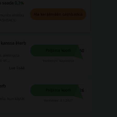
ös saada
0,3%
Ala keräämään cashbackiä
muista aloittaa
 CASHBACK.
0 kanssa iHerb
D60
Paljasta koodi
% alennusta
us on
Vanhenee: Käynnissä
Lue lisää
Herb
T26
Paljasta koodi
ella, kun käytät
Vanhenee: 8.1.2027