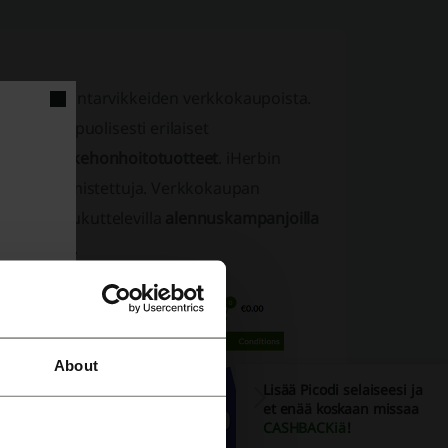
inien ja elintarvikkeiden verkkokaupoista.
attaa monipuolisesti erilaiset
ja
ihon- ja kehonhoitotuotteet
. iHerbin
aineista valmistettuja. Verkkokaupan
kuvasti houkuttelevilla
alennuskampanjoilla
än pienenä.
About
Lisää Picodi selaiseesi ja
et enää koskaan missaa
CASHBACKiä
!