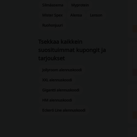
Silmäasema
Myprotein
Mister Spex
Alensa
Lenson
Ruohonjuuri
Tsekkaa kaikkein
suosituimmat kupongit ja
tarjoukset
Jollyroom alennuskoodi
XXL alennuskoodi
Gigantti alennuskoodi
HM alennuskoodi
Eckerö Line alennuskoodi