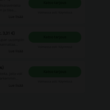
Katso tarjous
lisäravinteita
n ja tilaa
Voimassa asti: Käynnissä
Lue lisää
. 3,31 €)
Katso tarjous
aupan uusimpiin
a kannattaa
Voimassa asti: Käynnissä
ustuotteiden
Lue lisää
%)
Katso tarjous
ita, joita voit
 tarkemmin
Voimassa asti: Käynnissä
Lue lisää