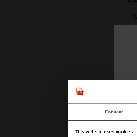
El
iH
Ei
l
tu
as
s
Consent
This website uses cookies