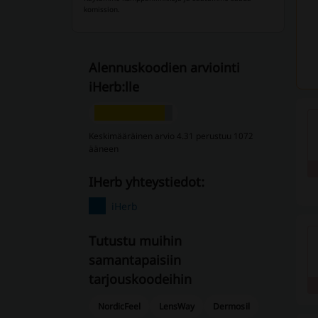
komission.
Alennuskoodien arviointi
iHerb:lle
Keskimääräinen arvio 4.31 perustuu 1072
ääneen
iHerb yhteystiedot:
iHerb
Tutustu muihin
samantapaisiin ​​
tarjouskoodeihin
NordicFeel
LensWay
Dermosil