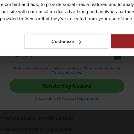
e content and ads, to provide social media features and to analy
Rekisteröidy Apple ID:llä
 our site with our social media, advertising and analytics partn
 provided to them or that they’ve collected from your use of their
alikoima
Rekisteröidy sähköpostilla
Herb-verkkokaupan valikoimasta löytää kattavasti kaiken mo
Customize
erkkokaupan valikoimaan kuuluvat muun muassa luonnonm
vitamiinit
Rekisteröitymällä vahvistat, että olet hyväksynyt "
Palvelun käyttöehdot
” ja
rasvahapot
"
Tietosuojakäytännöt.
"
proteiinit
Rekisteröidy & säästä
superfoodit
Onko sinulla jo tili Picodissa?
Kirjaudu sisään
yrttivalmisteet
kehon ja kasvojen hoitotuotteet
leivontatuotteet ja raaka-aineet