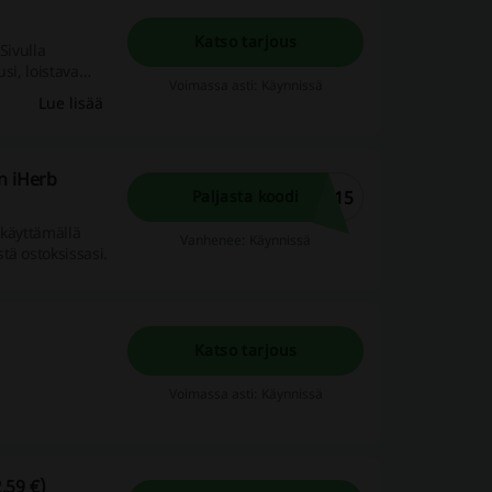
Katso tarjous
Sivulla
si, loistava
Voimassa asti: Käynnissä
Lue lisää
n iHerb
E15
Paljasta koodi
 käyttämällä
Vanhenee: Käynnissä
tä ostoksissasi.
Katso tarjous
Voimassa asti: Käynnissä
,59 €)