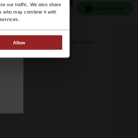
se our traffic. We also share
Lisää Chromeen
ers who may combine it with
 services.
nipuolisen ravinnonsaannin takaamiseksi.
Allow
ukaiset