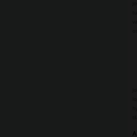
Jo
tu
va
o
Jo
lo
hy
ti
A