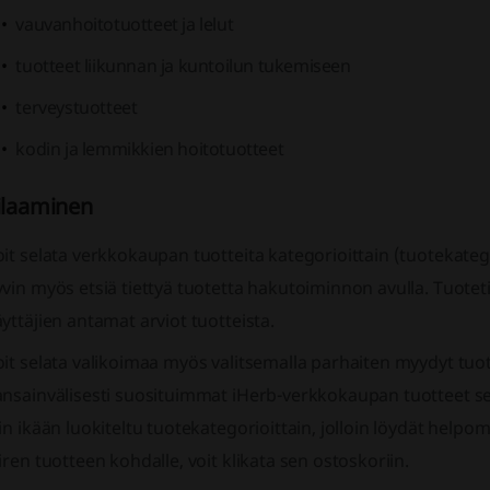
vauvanhoitotuotteet ja lelut
tuotteet liikunnan ja kuntoilun tukemiseen
terveystuotteet
kodin ja lemmikkien hoitotuotteet
ilaaminen
it selata verkkokaupan tuotteita kategorioittain (tuotekatego
yvin myös etsiä tiettyä tuotetta hakutoiminnon avulla. Tuot
yttäjien antamat arviot tuotteista.
it selata valikoimaa myös valitsemalla parhaiten myydyt tuot
ansainvälisesti suosituimmat iHerb-verkkokaupan tuotteet s
in ikään luokiteltu tuotekategorioittain, jolloin löydät help
iren tuotteen kohdalle, voit klikata sen ostoskoriin.