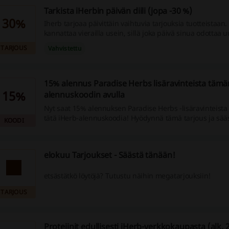
Tarkista iHerbin päivän diili (jopa -30 %)
30%
Iherb tarjoaa päivittäin vaihtuvia tarjouksia tuotteistaan. 
kannattaa vierailla usein, sillä joka päivä sinua odottaa uu
tarjous.
TARJOUS
Vahvistettu
15% alennus Paradise Herbs lisäravinteista tämä
15%
alennuskoodin avulla
Nyt saat 15% alennuksen Paradise Herbs -lisäravinteista
tätä iHerb-alennuskoodia! Hyödynnä tämä tarjous ja sääs
KOODI
elokuu Tarjoukset - Säästä tänään!
etsästätkö löytöjä? Tutustu näihin megatarjouksiin!
TARJOUS
Proteiinit edullisesti iHerb-verkkokaupasta (alk. 2