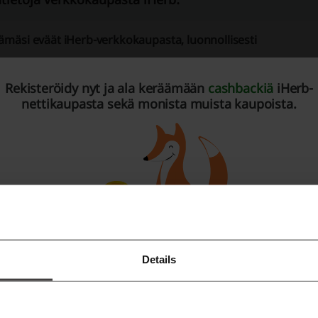
ämäsi eväät iHerb-verkkokaupasta, luonnollisesti
erb on yksi maailman suurimmista luontaistuotteiden, vitami
Rekisteröidy nyt ja ala keräämään
cashbackiä
iHerb-
kä se ole mikään ihme, sillä iHerbin valikoima on laaja ja se k
nettikaupasta sekä monista muista kaupoista.
uonnonmukaisesti valmistetut
ravintoaineet
,
terveystuotteet
otteet ovat puhtaita ja laadukkaita sekä luontaisista raaka-
iakkuus kannattaa, sillä iHerb hemmottelee asiakkaitaan jat
ekä
etukoodeilla
, joilla tilauksen saldo pysyttelee hymyilyttäv
Details
Rekisteröidy Facebook-tunnuksilla
Rekisteröidy Google-tunnuksilla