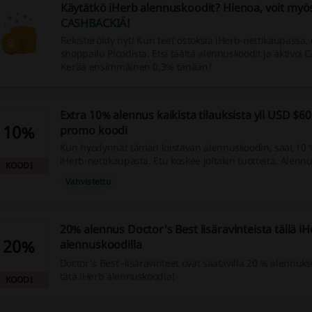
Käytätkö iHerb alennuskoodit? Hienoa, voit my
CASHBACKIÄ
!
Rekisteröidy nyt! Kun teet ostoksia iHerb-nettikaupassa, 
shoppailu Picodista. Etsi täältä alennuskoodit ja aktivoi
Kerää ensimmäinen 0,3% tänään!
Extra 10% alennus kaikista tilauksista yli USD $6
10%
promo koodi
Kun hyödynnät tämän loistavan alennuskoodin, saat 10 
iHerb-nettikaupasta. Etu koskee joitakin tuotteita. Alenn
KOODI
mahdollista käyttää ostosten ollessa vähintään 60 euroa.
Vahvistettu
20% alennus Doctor's Best lisäravinteista tällä i
20%
alennuskoodilla
Doctor's Best -lisäravinteet ovat saatavilla 20 % alennuks
tätä iHerb alennuskoodia!
KOODI