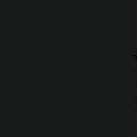
T
Vo
h
kä
Vo
k
ni
hi