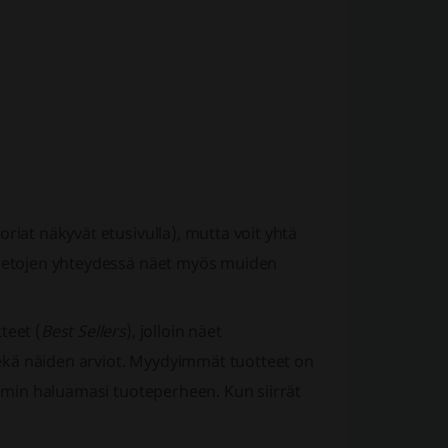
riat näkyvät etusivulla), mutta voit yhtä
etietojen yhteydessä näet myös muiden
teet (
Best Sellers
), jolloin näet
ekä näiden arviot. Myydyimmät tuotteet on
ommin haluamasi tuoteperheen. Kun siirrät