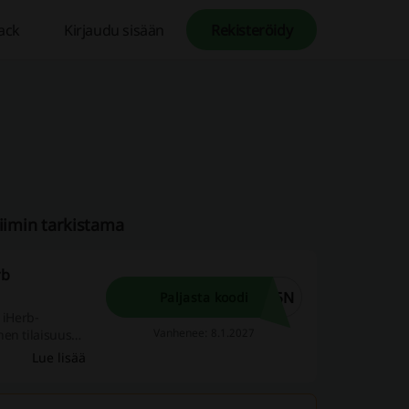
ack
Kirjaudu sisään
Rekisteröidy
tiimin tarkistama
rb
15N
Paljasta koodi
 iHerb-
Vanhenee: 8.1.2027
en tilaisuus
Lue lisää