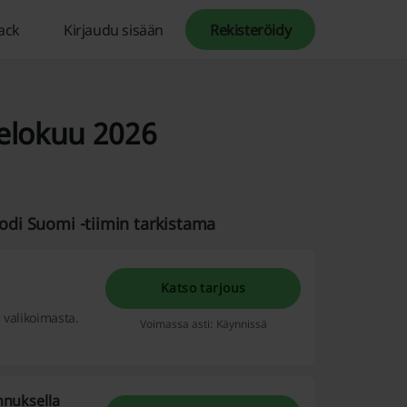
ack
Kirjaudu sisään
Rekisteröidy
 elokuu 2026
codi Suomi -tiimin tarkistama
Katso tarjous
 valikoimasta.
Voimassa asti: Käynnissä
ennuksella