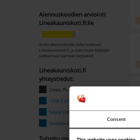
Alennuskoodien arviointi
Lineakauniskoti.fi:lle
Arvioi alennuskoodit, jotka koskevat
Lineakauniskoti.fi, ja auta muita käyttäjiä
valitsemaan parhaat tarjoukset
Lineakauniskoti.fi
yhteystiedot:
Linea, PL 6370 00002 Helsinki
+358 9 31579230
Näytä sähköposti
Consent
Lineakauniskoti.fi
Tutustu muihin
This website uses cookies