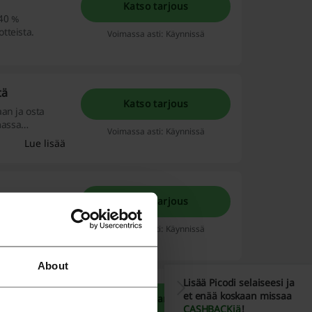
Katso tarjous
 40 %
tteista.
Voimassa asti: Käynnissä
tä
Katso tarjous
an ja osta
massa
Voimassa asti: Käynnissä
Lue lisää
Katso tarjous
uu-myynti.
Voimassa asti: Käynnissä
About
Lisää Picodi selaiseesi ja
et enää koskaan missaa
Katso tarjous
a alk. 17,90 €.
CASHBACKiä
!