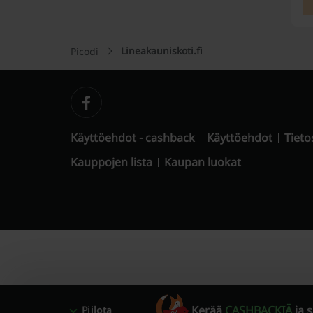
Lineakauniskoti.fi
Picodi
Käyttöehdot - cashback
Käyttöehdot
Tieto
Kauppojen lista
Kaupan luokat
Kerää
CASHBACKIÄ
ja 
Piilota