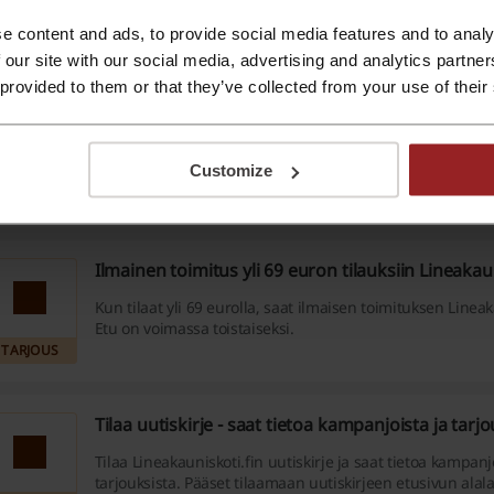
Uutuuksista löydät upeita sisustustuotteita, joilla tuot uu
sisustukseesi.
e content and ads, to provide social media features and to analy
TARJOUS
 our site with our social media, advertising and analytics partn
 provided to them or that they’ve collected from your use of their
Tuotteita lastenhuoneeseen alk. 13,90 €
13,90 €
Tutustu Lineakauniskoti.fin lastenhuoneen tuotteisiin ja
tuotteita alk. 13,90 €. Valikoimasta löytyy mm. valaisimia,
Customize
pussilakanoita jne.
TARJOUS
Ilmainen toimitus yli 69 euron tilauksiin Lineakaun
Kun tilaat yli 69 eurolla, saat ilmaisen toimituksen Lineak
Etu on voimassa toistaiseksi.
TARJOUS
Tilaa uutiskirje - saat tietoa kampanjoista ja tarj
Tilaa Lineakauniskoti.fin uutiskirje ja saat tietoa kampanj
tarjouksista. Pääset tilaamaan uutiskirjeen etusivun alala