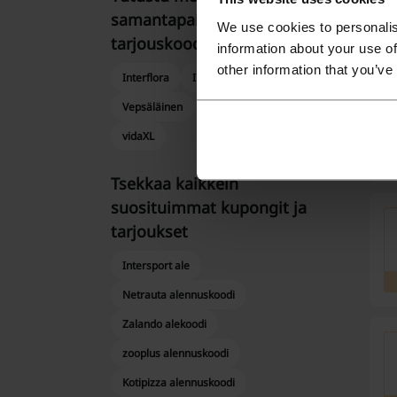
samantapaisiin ​​
We use cookies to personalis
tarjouskoodeihin
information about your use of
other information that you’ve
Interflora
Iittala
KitchenTime
Vepsäläinen
Jotex
Hemtex
vidaXL
Tsekkaa kaikkein
suosituimmat kupongit ja
tarjoukset
Intersport ale
Netrauta alennuskoodi
Zalando alekoodi
zooplus alennuskoodi
Kotipizza alennuskoodi