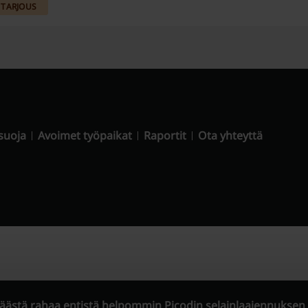
TARJOUS
suoja
Avoimet työpaikat
Raportit
Ota yhteyttä
säästä rahaa entistä helpommin Picodin selainlaajennuksen 