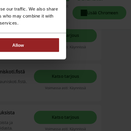
tta ilmettä
Voimassa asti: Käynnissä
se our traffic. We also share
Lue lisää
Lisää Chromeen
ers who may combine it with
 services.
Katso tarjous
 shoppaile
 palapelejä,
Allow
Voimassa asti: Käynnissä
Lue lisää
iskoti.fistä
Katso tarjous
auniskoti.fistä.
Voimassa asti: Käynnissä
ouksista
Katso tarjous
oista ja
idasta.
Voimassa asti: Käynnissä