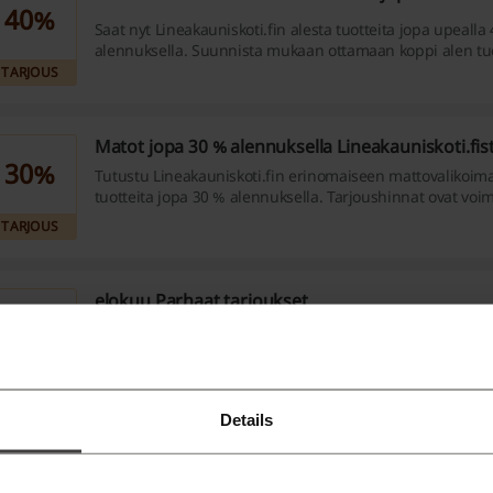
40%
Saat nyt Lineakauniskoti.fin alesta tuotteita jopa upealla
alennuksella. Suunnista mukaan ottamaan koppi alen tuo
TARJOUS
Matot jopa 30 % alennuksella Lineakauniskoti.fis
30%
Tutustu Lineakauniskoti.fin erinomaiseen mattovalikoima
tuotteita jopa 30 % alennuksella. Tarjoushinnat ovat voi
toistaiseksi.
TARJOUS
elokuu Parhaat tarjoukset
Vain rajoitetun ajan, hyödynnä Lineakauniskoti.fiin elok
TARJOUS
Details
Uutuustuotteita alk. 17,90 € Lineakauniskoti.fistä
17,90 €
Tutustu Lineakauniskoti.fin uutuuksiin ja osta nyt tuotteit