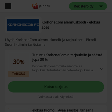
Rekisteröidy
KorhoneCom alennuskoodi - elokuu
2026
Löydä KorhoneCom alennuskoodit ja tarjoukset – Picodi
Suomi -tiimin tarkistama
Tutustu KorhoneComin tarjouksiin ja säästä
jopa 30 %
30%
Bongaat Korhonecomista erinomaisia
tarjouksia. Tutustu tämän hetken tarjouksiin ja
TARJOUS
säästä jopa 30 % ostoksistasi.
Katso tarjous
Voimassa asti: Käynnissä
elokuu Promo | Avaa säästösi tänään!