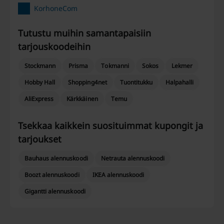
KorhoneCom
Tutustu muihin samantapaisiin ​​
tarjouskoodeihin
Stockmann
Prisma
Tokmanni
Sokos
Lekmer
Hobby Hall
Shopping4net
Tuontitukku
Halpahalli
AliExpress
Kärkkäinen
Temu
Tsekkaa kaikkein suosituimmat kupongit ja
tarjoukset
Bauhaus alennuskoodi
Netrauta alennuskoodi
Boozt alennuskoodi
IKEA alennuskoodi
Gigantti alennuskoodi