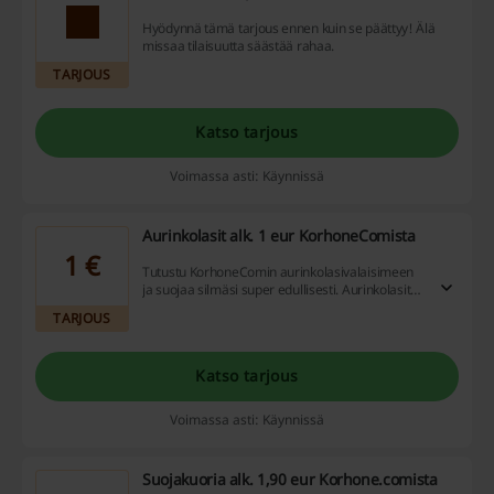
Hyödynnä tämä tarjous ennen kuin se päättyy! Älä
missaa tilaisuutta säästää rahaa.
TARJOUS
Katso tarjous
Voimassa asti: Käynnissä
Aurinkolasit alk. 1 eur KorhoneComista
1 €
Tutustu KorhoneComin aurinkolasivalaisimeen
ja suojaa silmäsi super edullisesti. Aurinkolasit
nyt alk. 1 euro. Tutustu ja tilaa!
TARJOUS
Katso tarjous
Voimassa asti: Käynnissä
Suojakuoria alk. 1,90 eur Korhone.comista