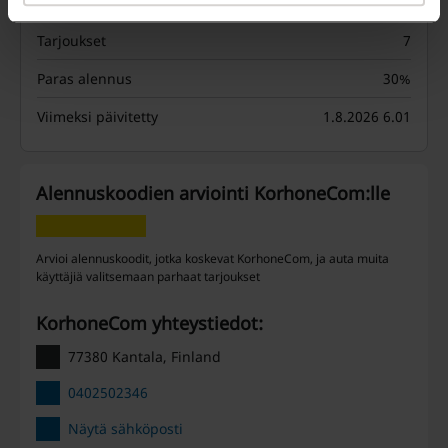
Tarjoukset
7
Paras alennus
30%
Viimeksi päivitetty
1.8.2026 6.01
Alennuskoodien arviointi KorhoneCom:lle
Arvioi alennuskoodit, jotka koskevat KorhoneCom, ja auta muita
käyttäjiä valitsemaan parhaat tarjoukset
KorhoneCom yhteystiedot:
77380 Kantala, Finland
0402502346
Näytä sähköposti