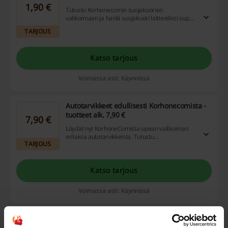
1,90 €
Tutustu Korhonecomin suojakuorien
valikoimaan ja hanki suojakuori laitteellesi super
edullisesti alk. 1,90 eur.
TARJOUS
Katso tarjous
Voimassa asti: Käynnissä
Autotarvikkeet edullisesti Korhonecomista -
tuotteet alk. 7,90 €
7,90 €
Löydät nyt KorhoneComista upean valikoiman
erilaisia autotarvikkeista. Tutustu
TARJOUS
autotarvikevalikoiaamn ja poimi valikoimasta
etsimäsi tuotteet edullisesti alk. 7,90 €. Tule
mukaan ostoksille!
Katso tarjous
Voimassa asti: Käynnissä
Kodin tuotteet alk. 4,90 € KorhoneComista