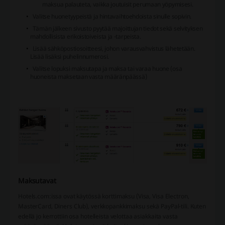
maksua palauteta, vaikka joutuisit perumaan yöpymisesi.
Valitse huonetyypeistä ja hintavaihtoehdoista sinulle sopivin.
Tämän jälkeen sivusto pyytää majoittujan tiedot sekä selvityksen
mahdollisista erikoistoiveista ja -tarpeista.
Lisää sähköpostiosoitteesi, johon varausvahvistus lähetetään.
Lisää lisäksi puhelinnumerosi.
Valitse lopuksi maksutapa ja maksa tai varaa huone (osa
huoneista maksetaan vasta määränpäässä)
Maksutavat
Hotels.com:issa ovat käytössä korttimaksu (Visa, Visa Electron,
MasterCard, Diners Club), verkkopankkimaksu sekä PayPal-tili. Kuten
edellä jo kerrottiin osa hotelleista velottaa asiakkaita vasta