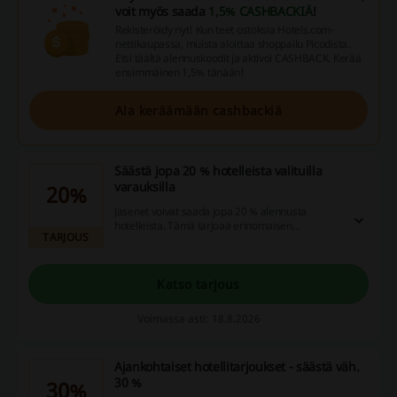
voit myös saada
1,5% CASHBACKIÄ
!
Rekisteröidy nyt! Kun teet ostoksia Hotels.com-
nettikaupassa, muista aloittaa shoppailu Picodista.
Etsi täältä alennuskoodit ja aktivoi CASHBACK. Kerää
ensimmäinen 1,5% tänään!
Ala keräämään cashbackiä
Säästä jopa 20 % hotelleista valituilla
varauksilla
20%
Jäsenet voivat saada jopa 20 % alennusta
hotelleista. Tämä tarjoaa erinomaisen
TARJOUS
mahdollisuuden nauttia majoituksesta
edullisemmin.
Katso tarjous
Voimassa asti: 18.8.2026
Ajankohtaiset hotellitarjoukset - säästä väh.
30 %
30%