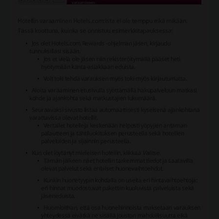
Hotellin varaaminen Hotels.com:ista ei ole temppu eikä mikään.
Tässä koottuna, kuinka se onnistuu esimerkkitapauksessa:
Jos olet Hotels.com Rewards -ohjelman jäsen, kirjaudu
tunnuksillasi sisään.
jos et vielä ole jäsen niin rekisteröitymällä pääset heti
hyötymään kanta-asiakkaan eduista.
Voit toki tehdä varauksen myös toki myös kirjautumatta.
Aloita varaaminen etusivulla syöttämällä hakupalveluun matkasi
kohde ja ajankohta sekä matkustajien lukumäärä.
Seuraavaksi sivusto listaa automaattisesti kyseisenä ajankohtana
varattavissa olevat hotellit.
Vertailet hotelleja keskenään helposti yöpyjien antaman
palautteen ja tähtiluokituksen perusteella sekä hotellien
palveluiden ja sijainnin perusteella.
Kun olet löytänyt mieleisen hotellin, klikkaa
Valitse
.
Tämän jälkeen näet hotellin tarkemmat tiedot ja saatavilla
olevat palvelut sekä erilaiset huonevaihtoehdot.
Kunkin huonetyypin kohdalla on useita eri hintavaihtoehtoja:
eri hinnat muodostuvat pakettiin kuuluvista palveluista sekä
jäseneduista.
Huomioithan, että osa huonehinnoista maksetaan varauksen
yhteydessä eivätkä ne sisällä jouston mahdollisuutta eikä