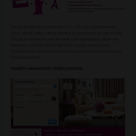
Kun keräät jäsenyysvuotesi aikana 10 - 29 yötä, nouset Rewards
Silver -tasolle, jolloin edut ja palvelut yhä paranevat. Jos taas keräät
30 yötä tai enemmän, saat Rewards Gold -jäsenyyden, jolloin olet
oikeutettu samoihin etuihin kuin Silver-tasolla, mutta pääset
hyödyntämään ensimmäisten joukossa ainutlaatuiset kampanjat ja
erikoistarjoukset!
Hotellin varaaminen Hotels.comissa