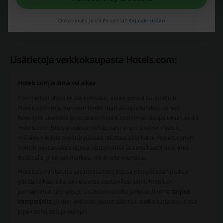
Gigantti alennuskoodi
Sokos ale
Intersport ale
Onko sinulla jo tili Picodissa?
Kirjaudu sisään
Lisätietoja verkkokaupasta Hotels.com:
Hotels.com ja loma voi alkaa
Kun mielesi alkaa tehdä reissuun, aloita lomasi suunnittelu
Hotels.com:ista. Kun vain tiedät matkasi ajankohdan, varaat
hotelliyöt kätevästi ja nopeasti Hotels.com:in varauspalvelun avulla.
Hotels.com:ista varauksen tehdessäsi sinun tarvitse miettiä,
millainen kohde määränpäässä odottaa, sillä kaikki Hotels.comin
hotellit ovat asiakkaidensa pisteyttämiä ja sanallisesti arvioimia -
tiedät siis jo ennen matkaa, mihin olet menossa.
Hotels.comin kautta varatuissa hotelleissa et myöskään maksa
yöstäsi liikaa, sillä palvelu etsii saatavillesi kaikki hotellien
parhaimmat tarjoukset. Lisäksi sivustolla jatkuvasti omia
tarjous
kampanjoita
, joiden ansiosta saatat säästää matkakustannuksissa
jopa useita satoja euroja!