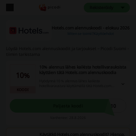
Rekisteröidy
Hotels.com alennuskoodi - elokuu 2026
Miten se toimii?
Käyttöehdot
Löydä Hotels.com alennuskoodit ja tarjoukset – Picodi Suomi -
tiimin tarkistama
10% alennus lähes kaikista hotellivarauksista
käyttäen tätä Hotels.com alennuskoodia
10%
Hyödynnä 10 % alennus lähes kaikista
hotellivaraustasi käyttämällä tätä Hotels.com
KOODI
alennuskoodia!
Y10
Paljasta koodi
Vanhenee: 28.8.2026
Käytätkö Hotels.com alennuskoodit? Hienoa,