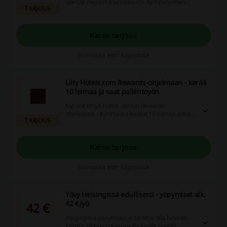
upeista majoistustarjouksista. Kampanjoiden
TARJOUS
lisäksi saat tietoa mm. alennuskoodeista sekä
muista eduista.
Katso tarjous
Voimassa asti: Käynnissä
Liity Hotels.com Rewards-ohjelmaan - kerää
10 leimaa ja saat palkintoyön
Nyt voit liittyä Hotels.com:in Rewards-
ohjelmaan. Ohjelmassa keräät 10 leimaa, jolloin
TARJOUS
saat itsellesi 1 palkintoyön. Keräät leimoja jopa
500 000 hotellista ympäri maailman. Palkintoyö
on arvoltaan keräämiesi 10 yön keskihinta.
Katso tarjous
Voimassa asti: Käynnissä
Yövy Helsingissä edullisesti - yöpymiset alk.
42 €/yö
42 €
Helgingissä yöpymisen ei tarvitse olla hirveän
kallista. Hotels.comin avulla löydät hotellit