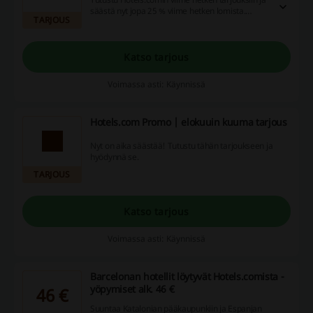
säästä nyt jopa 25 % viime hetken lomista.
TARJOUS
Valitse nyt suosikkisi monista upeista
vaihtoehdoista.
Katso tarjous
Voimassa asti: Käynnissä
Hotels.com Promo | elokuuin kuuma tarjous
Nyt on aika säästää! Tutustu tähän tarjoukseen ja
hyödynnä se.
TARJOUS
Katso tarjous
Voimassa asti: Käynnissä
Barcelonan hotellit löytyvät Hotels.comista -
yöpymiset alk. 46 €
46 €
Suuntaa Katalonian pääkaupunkiin ja Espanjan