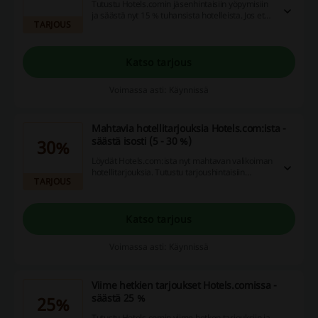
Tutustu Hotels.comin jäsenhintaisiin yöpymisiin
ja säästä nyt 15 % tuhansista hotelleista. Jos et
TARJOUS
vielä ole jäsen, nyt kannattaa liittyä ja hyödyntää
huikeat alennukset!
Katso tarjous
Voimassa asti: Käynnissä
Mahtavia hotellitarjouksia Hotels.com:ista -
säästä isosti (5 - 30 %)
30%
Löydät Hotels.com:ista nyt mahtavan valikoiman
hotellitarjouksia. Tutustu tarjoushintaisiin
TARJOUS
hotelliöihin ja shoppaile majoittuminen
suosikkihotellissasi edullisesti! Voit säästää
parhaimmillaan yöpymisistä jopa 30 %.
Katso tarjous
Voimassa asti: Käynnissä
Viime hetkien tarjoukset Hotels.comissa -
säästä 25 %
25%
Tutustu Hotels.comin viime hetken tarjouksiin ja