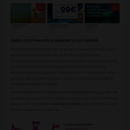
Hotels.com Rewards ja jokainen yö on säästöä
Kun liityt ilmaiseen Hotels.com Rewards -asiakasohjelmaan, pääset
hyötymään loistavista eduista. Saat ensimmäisenä tiedon
erinomaisista tarjouksista, hotellien varaaminen nopeutuu ja pääset
tarkastelemaan ja muokkaamaan tekemiäsi hotellivarauksia.
Rewards-jäsenenä yöpyminen hotelleissa on ns. kuin laittaisi rahaa
pankkiin, sillä jokainen ohjelmaan kuuluvassa hotellissa yövytty yö
kasvattaa varausöiden saldoa.
Kun plakkarissasi on 10 yötä, ansaitset yhden palkintoyön, jonka voit
lunastaa seuraavaa hotellimajoitusta varatessasi. Kanta-asiakkaana
pääset myös nauttimaan
salaisista hinnoista
, jotka eivät ole kaikkien
sivuston asiakkaiden saatavilla.