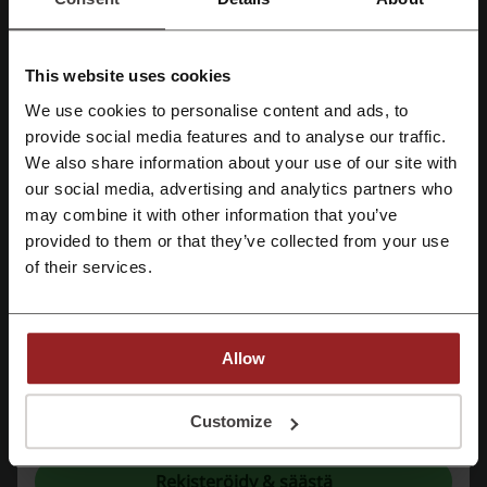
Keskimääräinen arvio 4.47 perustuu 1103 ääneen
Hotels.com yhteystiedot:
This website uses cookies
We use cookies to personalise content and ads, to
09 7251 9905
provide social media features and to analyse our traffic.
Rekisteröidy Facebook-tunnuksilla
Hotels.com
We also share information about your use of our site with
our social media, advertising and analytics partners who
Tutustu muihin samantapaisiin ​​
Rekisteröidy Google-tunnuksilla
may combine it with other information that you’ve
tarjouskoodeihin
provided to them or that they’ve collected from your use
of their services.
Rekisteröidy sähköpostilla
Aurinkomatkat
Tjäreborg
Norwegian
Scandic
TUI
ebookers
Finnair
Eckerö Line
Voi
Omenahotels
Viking Line
Sokos Hotels
VR
Allow
Tsekkaa kaikkein suosituimmat kupongit ja
Rekisteröitymällä vahvistat, että olet hyväksynyt "
Palvelun käyttöehdot
” ja
Customize
"
Tietosuojakäytännöt.
"
tarjoukset
Rekisteröidy & säästä
Netrauta alennuskoodi
Zalando alekoodi