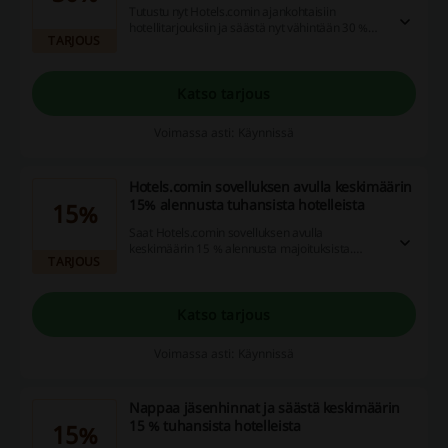
Tutustu nyt Hotels.comin ajankohtaisiin
hotellitarjouksiin ja säästä nyt vähintään 30 %
TARJOUS
valituista hotelleista. Tarjoushinnat ovat
voimassa rajoitetun ajan.
Katso tarjous
Voimassa asti: Käynnissä
Hotels.comin sovelluksen avulla keskimäärin
15% alennusta tuhansista hotelleista
15%
Saat Hotels.comin sovelluksen avulla
keskimäärin 15 % alennusta majoituksista.
TARJOUS
Lisäksi ansaitset palkintoöitä ja hallinnoit
majoituksia helposti sovelluksen avulla.
Katso tarjous
Voimassa asti: Käynnissä
Nappaa jäsenhinnat ja säästä keskimäärin
15 % tuhansista hotelleista
15%