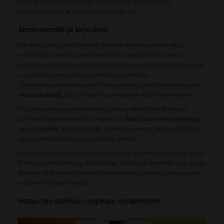
määränpäässä. Halutessasi voit kuitenkin usein maksaa
hotellivarauksesi jo heti varausta tehdessäsi.
Alennuskoodit ja tarjoukset
Sen lisäksi, että osallistumalla Rewards-ohjelmaan saat etuja
varauksistasi, on tarjouksiin mahdollista päästä käsiksi myös
muuten. Hotels.com:issa on runsaasti erilaisia kampanjoita, joista on
mahdollista bongailla tarjoushintaisia hotelliöitä.
Tarjouskampanjoiden lisäksi Hotels.com tarjoaa käyttäjilleen usein
alennuskoodeja,
joita jaetaan muun muassa uutiskirjeen mukana.
Picodissa me seuraamme Hotels.com:ia myös silmä kovana ja
pyrimme ilmoittamaan aina, kun uusia
Hotels.com alennuskoodeja
sekä
tarjouksia
tulee saataville. Olemme varmoja, että meiltä löydät
aina ajankohtaiset tarjoukset Hotels.com:iin.
Huikeita tarjouspäiviä vuoden aikana ovat ainakin Singles Day, Black
Friday ja Cyber Monday.
Black Friday 2026
sekä tietenkin myös
Cyber
Monday 2026
tulevat varmasti olemaan myös Hotels.com:in osalta
vallatonta tarjousiloittelua.
Hotes.com sovellus - nopeaan varaamiseen