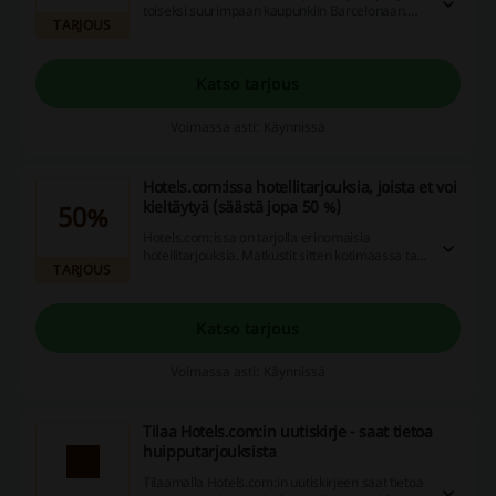
toiseksi suurimpaan kaupunkiin Barcelonaan.
TARJOUS
Barcelonassa nykypäivä ja värikäs historia
kohtaavat uskomattomalla tavalla. Parhaan
hinnan majoituksellle löydät tietenkin
Hotels.comista.
Katso tarjous
Voimassa asti: Käynnissä
Hotels.com:issa hotellitarjouksia, joista et voi
kieltäytyä (säästä jopa 50 %)
50%
Hotels.com:issa on tarjolla erinomaisia
hotellitarjouksia. Matkustit sitten kotimaassa tai
TARJOUS
ulkomailla, Hotels.com:ista löydät loistavat
hotellitarjoukset. Tutustu Hotels.com:in
tarjouksiin ja varaa hotelli jo tänään.
Katso tarjous
Voimassa asti: Käynnissä
Tilaa Hotels.com:in uutiskirje - saat tietoa
huipputarjouksista
Tilaamalla Hotels.com:in uutiskirjeen saat tietoa