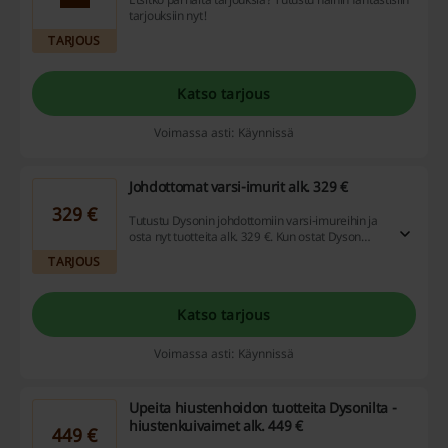
tarjouksiin nyt!
TARJOUS
Katso tarjous
Voimassa asti: Käynnissä
Johdottomat varsi-imurit alk. 329 €
329 €
Tutustu Dysonin johdottomiin varsi-imureihin ja
osta nyt tuotteita alk. 329 €. Kun ostat Dyson
imurin, teet siivoamisesta yhtä juhlaa tai ainakin
TARJOUS
paljon hauskempaa.
Katso tarjous
Voimassa asti: Käynnissä
Upeita hiustenhoidon tuotteita Dysonilta -
hiustenkuivaimet alk. 449 €
449 €