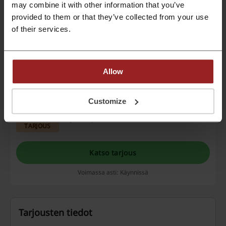
may combine it with other information that you’ve
palautusoikeuden Dyson Spot+Scrub™ -laitteelle,
TARJOUS
mikä takaa riskittömän ostokokemuksen. Nyt
provided to them or that they’ve collected from your use
voit kokeilla tuotetta huoletta ja päättää sen
of their services.
sopivuudesta.
Katso tarjous
Voimassa asti: 1.9.2026
Allow
Upeat valaistuksen tuotteet Dysonilta -
tutustu ja tilaa
Customize
Tutustu Dysonin valaisimiin ja sisusta koti tai toimisto
Dysonin upeilla valaisinrakaisuilla.
TARJOUS
Katso tarjous
Voimassa asti: Käynnissä
Tarjousten tiedot