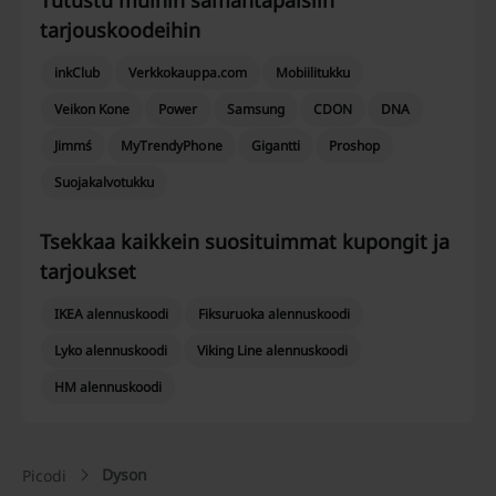
Tutustu muihin samantapaisiin ​​
tarjouskoodeihin
inkClub
Verkkokauppa.com
Mobiilitukku
Veikon Kone
Power
Samsung
CDON
DNA
Jimm´s
MyTrendyPhone
Gigantti
Proshop
Suojakalvotukku
Tsekkaa kaikkein suosituimmat kupongit ja
tarjoukset
IKEA alennuskoodi
Fiksuruoka alennuskoodi
Lyko alennuskoodi
Viking Line alennuskoodi
HM alennuskoodi
Dyson
Picodi