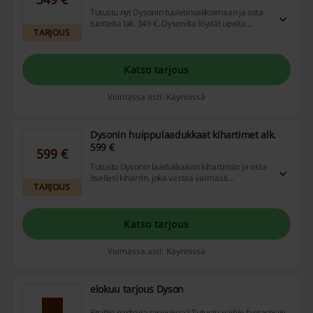
Tutustu nyt Dysonin tuuletinvalikoimaan ja osta
tuotteita lak. 349 €. Dysonilta löydät upeita
TARJOUS
tuulettimia, jotka sopivat monenlaiseen
sisustukseen ja ovat ennen kaikkea todella
tehokkaita.
Katso tarjous
Voimassa asti: Käynnissä
Dysonin huippulaadukkaat kihartimet alk.
599 €
599 €
Tutustu Dysonin laadukkaisiin kihartimiin ja osta
itsellesi kiharrin, joka vastaa varmasti
TARJOUS
kovimpiinkin laatuvaatimuksiin. Kihartimet alk.
599 €.
Katso tarjous
Voimassa asti: Käynnissä
elokuu tarjous Dyson
Etsitkö parhaita tarjouksia? Tutustu näihin fantastisiin