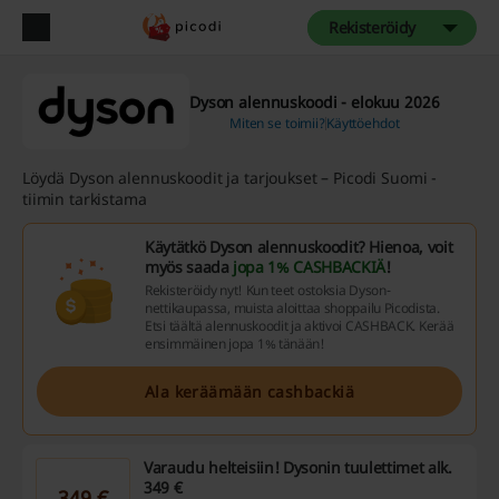
Rekisteröidy
Dyson alennuskoodi - elokuu 2026
Miten se toimii?
Käyttöehdot
Löydä Dyson alennuskoodit ja tarjoukset – Picodi Suomi -
tiimin tarkistama
Käytätkö Dyson alennuskoodit? Hienoa, voit
myös saada
jopa 1% CASHBACKIÄ
!
Rekisteröidy nyt! Kun teet ostoksia Dyson-
nettikaupassa, muista aloittaa shoppailu Picodista.
Etsi täältä alennuskoodit ja aktivoi CASHBACK. Kerää
ensimmäinen jopa 1% tänään!
Ala keräämään cashbackiä
Varaudu helteisiin! Dysonin tuulettimet alk.
349 €
349 €