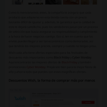
Como lo mencionamos antes, la compañía te asegura que cada
producto que adquieres en esta tienda cuenta con un precio
bastante difícil de igualar y, además, te garantiza que la calidad de
este te dejará satisfecho, pues los vendedores pasan por un proceso
de selección que busca asegurar su responsabilidad y cumplimiento
a la hora de hacer negocios contigo. Eso sí, ten en cuenta que los
envíos pueden llegar a ser tan económicos como demorados, así
que tendrás los mejores precios, siempre y cuando no tengas prisa.
Wish cada año tiene ofertas especiales para los festivales de
descuento más importantes como
Black Friday
y
Cyber Monday
.
Aquí encontrarás las mejores ofertas de
Black Friday
y también
promociones
Cyber Monday
. Prepárate bien para la mejor fiesta de
año y ahorra todo que puedes con estas magníficas ofertas.
Descuentos Wish, la forma de comprar más por menos