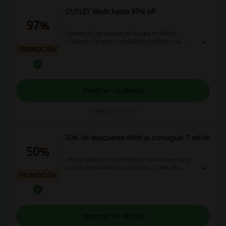
OUTLET Wish: hasta 97% off
97%
Aprovecha los precios de locura en Wish y
encuentra la gran variedad de productos de
PROMOCIÓN
diferentes categorías en la sección de OUTLET.
¡Echa un vistazo!
Mostrar la oferta
Caduca: En curso
50% de descuento Wish al conseguir 7 sellos
50%
¡Ahora cada vez que entres en Wish tienes una
nueva oportunidad para ahorrar! Cada día
PROMOCIÓN
obtén un sello y recibe un 50% de descuento de
recompensa. ¡Que no se te escape!
Mostrar la oferta