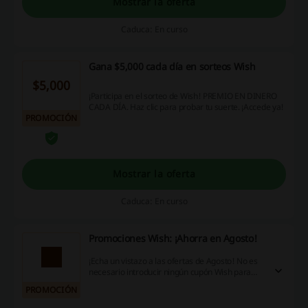
Mostrar la oferta
Caduca: En curso
Gana $5,000 cada día en sorteos Wish
$5,000
¡Participa en el sorteo de Wish! PREMIO EN DINERO
CADA DÍA. Haz clic para probar tu suerte. ¡Accede ya!
PROMOCIÓN
Mostrar la oferta
Caduca: En curso
Promociones Wish: ¡Ahorra en Agosto!
¡Echa un vistazo a las ofertas de Agosto! No es
necesario introducir ningún cupón Wish para
disfrutar de los descuentos. ¡Dale!
PROMOCIÓN