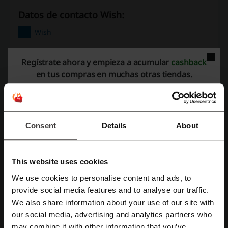
Datos de contacto Wish:
Wish
Echa un vistazo a códigos promocionales
Regístrate ahora y empieza a acumular
cashback
similares también
en tus compras en muchas otras tiendas.
Black Limba
SHEIN
Sinsay
Buff
Fillow
Zaful
KoroshiShop
American Eagle
Intimissimi
Consent
Details
About
Mira los cupones y ofertas más populares
cupón descuento Fnac
cupon Shop Disney
This website uses cookies
Mutua Madrileña oferta
codigo promocional Sprinter
We use cookies to personalise content and ads, to
cupon descuento Carrefour
Regístrate con Facebook
provide social media features and to analyse our traffic.
We also share information about your use of our site with
Kiko Cosmetics código descuento
our social media, advertising and analytics partners who
Regístrate con Google
may combine it with other information that you’ve