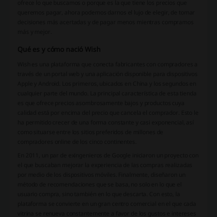
ofrece lo que buscamos o porque es la que tiene los precios que
queremos pagar, ahora podemos darnos el lujo de elegir, de tomar
decisiones más acertadas y de pagar menos mientras compramos
más y mejor.
Qué es y cómo nació Wish
Wish es una plataforma que conecta fabricantes con compradores a
través de un portal web y una aplicación disponible para dispositivos
Apple y Android. Los primeros, ubicados en China y los segundos en
cualquier parte del mundo. La principal característica de esta tienda
es que ofrece precios asombrosamente bajos y productos cuya
calidad está por encima del precio que cancela el comprador. Esto le
ha permitido crecer de una forma constante y casi exponencial, así
como situarse entre los sitios preferidos de millones de
compradores online de los cinco continentes.
En 2011, un par de exingenieros de Google iniciaron un proyecto con
el que buscaban mejorar la experiencia de las compras realizadas
por medio de los dispositivos móviles. Finalmente, diseñaron un
método de recomendaciones que se basa, no solo en lo que el
usuario compra, sino también en lo que descarta. Con esto, la
plataforma se convierte en un gran centro comercial en el que cada
vitrina se renueva constantemente a favor de los gustos e intereses