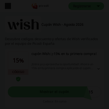
Registrarse
Cupón Wish - Agosto 2026
Descubre codigos descuento y ofertas de Wish verificados
por el equipo de Picodi España
cupón Wish: ¡-15% en tu primera compra!
15%
¡Entra ya y aprovecha la oportunidad! Ahorra un
15% en tu primera compra aplicando el cupón
CÓDIGO
Wish en tu primer pedido. Descuento máximo: 5
€. ¡No te lo pierdas!
T15
Mostrar el cupón
Caduca: En curso