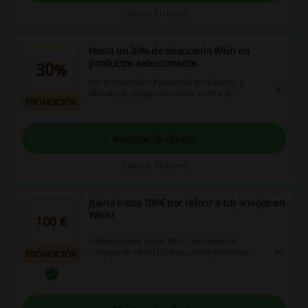
Caduca: En curso
Hasta un 30% de descuento Wish en
productos seleccionados
30%
¡No te lo pierdas! Aprovecha el momento y
disfruta de rebajas con hasta un 30% de
PROMOCIÓN
descuento Wish en una amplia selección de
artículos. ¡Haz clic!
Mostrar la oferta
Caduca: En curso
¡Gana hasta 100€ por referir a tus amigos en
Wish!
100 €
¡Ahora puedes ganar Wish Cash para tus
compras en Wish! Crea tu cuenta en Wish y
PROMOCIÓN
obtendrás y código para invitar a tus amigos.
Cuando use el cupón por primera vez,
obtendrás 5€ en Wish Cash, ¡hasta 100€ puedes
acumular!