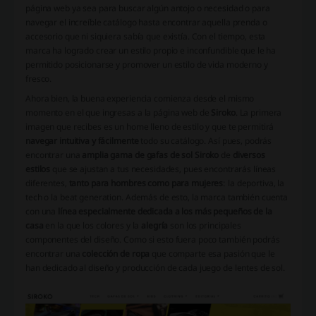
página web ya sea para buscar algún antojo o necesidad o para
navegar el increíble catálogo hasta encontrar aquella prenda o
accesorio que ni siquiera sabía que existía. Con el tiempo, esta
marca ha logrado crear un estilo propio e inconfundible que le ha
permitido posicionarse y promover un estilo de vida moderno y
fresco.
Ahora bien, la buena experiencia comienza desde el mismo
momento en el que ingresas a la página web de
Siroko
. La primera
imagen que recibes es un home lleno de estilo y que te permitirá
navegar intuitiva y fácilmente
todo su catálogo. Así pues, podrás
encontrar una
amplia gama de gafas de sol Siroko
de
diversos
estilos
que se ajustan a tus necesidades, pues encontrarás líneas
diferentes,
tanto para hombres como para mujeres
: la deportiva, la
tech o la beat generation. Además de esto, la marca también cuenta
con una
línea especialmente dedicada a los más pequeños de la
casa
en la que los colores y la
alegría
son los principales
componentes del diseño. Como si esto fuera poco también podrás
encontrar una
colección de ropa
que comparte esa pasión que le
han dedicado al diseño y producción de cada juego de lentes de sol.