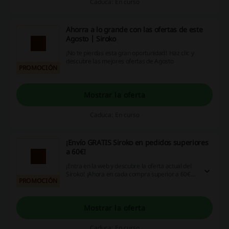
Caduca: En curso
Ahorra a lo grande con las ofertas de este
Agosto | Siroko
¡No te pierdas esta gran oportunidad! Haz clic y
descubre las mejores ofertas de Agosto
PROMOCIÓN
Mostrar la oferta
Caduca: En curso
¡Envío GRATIS Siroko en pedidos superiores
a 60€!
¡Entra en la web y descubre la oferta actual del
Siroko! ¡Ahora en cada compra superior a 60€
PROMOCIÓN
disfrutarás de la entrega GRATUITA!
¡Aprovecha la oportunidad y ahorra con Siroko!
¡Haz clic ya!
Mostrar la oferta
Caduca: En curso