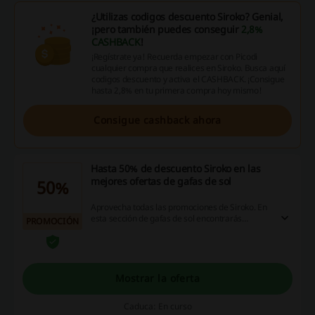
¿Utilizas codigos descuento Siroko? Genial,
¡pero también puedes conseguir
2,8%
CASHBACK
!
¡Regístrate ya! Recuerda empezar con Picodi
cualquier compra que realices en Siroko. Busca aquí
codigos descuento y activa el CASHBACK. ¡Consigue
hasta 2,8% en tu primera compra hoy mismo!
Consigue cashback ahora
Hasta 50% de descuento Siroko en las
mejores ofertas de gafas de sol
50%
Aprovecha todas las promociones de Siroko. En
esta sección de gafas de sol encontrarás
PROMOCIÓN
modelos seleccionados con hasta un 50% de
ahorro. ¡Además de ofertas limitadas 2x1 te
esperan!
Mostrar la oferta
Caduca: En curso