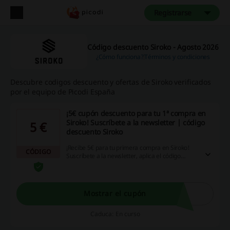
Registrarse
Código descuento Siroko - Agosto 2026
¿Cómo funciona?
Términos y condiciones
Descubre codigos descuento y ofertas de Siroko verificados
por el equipo de Picodi España
¡5€ cupón descuento para tu 1ª compra en
Siroko! Suscríbete a la newsletter | código
5 €
descuento Siroko
¡Recibe 5€ para tu primera compra en Siroko!
CÓDIGO
Suscríbete a la newsletter, aplica el código
descuento Siroko y recibe todas las
promociones antes que nadie. Aprovecha esta
oportunidad para ver todas las novedades.
Mostrar el cupón
Caduca: En curso