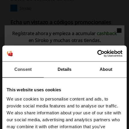
Siroko
Echa un vistazo a códigos promocionales
similares también
Regístrate ahora y empieza a acumular
cashback
en Siroko y muchas otras tiendas.
Lenstore
Lentes de Contacto 365
Lentes-Shop
GafasWorld
Mister Spex
Brown Labrador
Northweek
Lentiamo
Consent
Details
About
Mira los cupones y ofertas más populares
cupon descuento PrivateSportShop
This website uses cookies
codigo descuento Telepizza
We use cookies to personalise content and ads, to
Regístrate con Facebook
código promocional Leroy Merlin
provide social media features and to analyse our traffic.
We also share information about your use of our site with
codigo promocional Maisons du monde
our social media, advertising and analytics partners who
Regístrate con Google
cupón McDonald's
codigo promocional Hofmann
may combine it with other information that you’ve