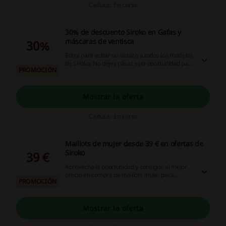
Caduca: En curso
30% de descuento Siroko en Gafas y
máscaras de ventisca
30%
Entra para echar un vistazo a todos los modelos
de Siroko. No dejes pasar esta oportunidad para
PROMOCIÓN
hacerte con tus nuevas gafas de snow con hasta
un 30% de rebaja.
Mostrar la oferta
Caduca: En curso
Maillots de mujer desde 39 € en ofertas de
Siroko
39 €
Aprovecha la oportunidad y consigue el mejor
precio en compra de maillots mujer para
PROMOCIÓN
ciclismo, ahora desde tan solo 39 €. ¡No te lo
pierdas, entra y hazte con el tuyo ya!
Mostrar la oferta