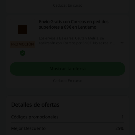
Caduca: En curso
Envío Gratis con Correos en pedidos
superiores a 69€ en Lentiamo
Los envíos a Baleares, Ceuta y Melilla, se
realizarán con Correos por 6,90€. No se realizan
PROMOCIÓN
envíos a Canarias. Descubre en Lentiamo la
duración del envío en fecha estimada con
productos en stock y pedidos realizados antes
de las 13:30 p.m.
Mostrar la oferta
Caduca: En curso
Detalles de ofertas
Códigos promocionales
1
Mejor Descuento
25%