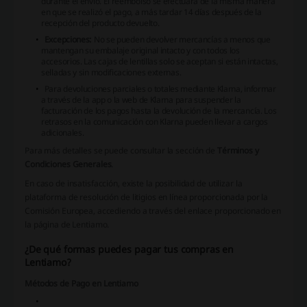
durante el envío. El reembolso se efectuará de la misma manera
en que se realizó el pago, a más tardar 14 días después de la
recepción del producto devuelto.
Excepciones:
No se pueden devolver mercancías a menos que
mantengan su embalaje original intacto y con todos los
accesorios. Las cajas de lentillas solo se aceptan si están intactas,
selladas y sin modificaciones externas.
Para devoluciones parciales o totales mediante Klarna, informar
a través de la app o la web de Klarna para suspender la
facturación de los pagos hasta la devolución de la mercancía. Los
retrasos en la comunicación con Klarna pueden llevar a cargos
adicionales.
Para más detalles se puede consultar la sección de
Términos y
Condiciones Generales
.
En caso de insatisfacción, existe la posibilidad de utilizar la
plataforma de resolución de litigios en línea proporcionada por la
Comisión Europea, accediendo a través del enlace proporcionado en
la página de Lentiamo.
¿De qué formas puedes pagar tus compras en
Lentiamo?
Métodos de Pago en Lentiamo