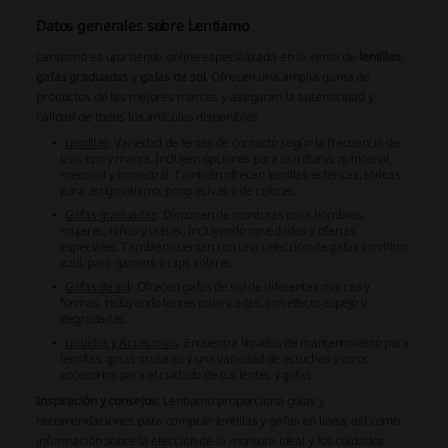
Datos generales sobre Lentiamo
Lentiamo es una tienda online especializada en la venta de
lentillas
,
gafas graduadas
y
gafas de sol
. Ofrecen una amplia gama de
productos de las mejores marcas y aseguran la autenticidad y
calidad de todos los artículos disponibles.
Lentillas
: Variedad de lentes de contacto según la frecuencia de
uso, tipo y marca. Incluyen opciones para uso diario, quincenal,
mensual y trimestral. También ofrecen lentillas esféricas, tóricas
para astigmatismo, progresivas y de colores.
Gafas graduadas
: Disponen de monturas para hombres,
mujeres, niños y unisex, incluyendo novedades y ofertas
especiales. También cuentan con una selección de gafas con filtro
azul, para gamers y clips solares.
Gafas de sol
: Ofrecen gafas de sol de diferentes marcas y
formas, incluyendo lentes polarizadas, con efecto espejo y
degradadas.
Líquidos y Accesorios
: Encuentra líquidos de mantenimiento para
lentillas, gotas oculares y una variedad de estuches y otros
accesorios para el cuidado de tus lentes y gafas.
Inspiración y consejos:
Lentiamo proporciona guías y
recomendaciones para comprar lentillas y gafas en línea, así como
información sobre la elección de la montura ideal y los cuidados