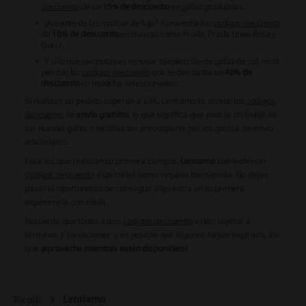
descuento
de un
15% de descuento
en gafas graduadas.
¿Amante de las marcas de lujo? Aprovecha los
codigos descuento
de
10% de descuento
en marcas como Prada, Prada Linea Rosa y
Gucci.
Y si lo que necesitas es renovar tu colección de gafas de sol, no te
pierdas los
codigos descuento
que te dan hasta un
40% de
descuento
en modelos seleccionados.
Si realizas un pedido superior a 69€,
Lentiamo
te ofrece los
codigos
descuento
de
envío gratuito
, lo que significa que podrás disfrutar de
tus nuevas gafas o lentillas sin preocuparte por los gastos de envío
adicionales.
Para los que realizan su primera compra,
Lentiamo
suele ofrecer
codigos descuento
especiales como regalos bienvenida.
No dejes
pasar la oportunidad de conseguir algo extra en tu primera
experiencia con ellos!
Recuerda que todos estos
codigos descuento
están sujetos a
términos y condiciones, y es posible que algunos hayan expirado, así
que
¡aprovecha mientras estén disponibles!
Lentiamo
Picodi