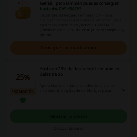
Genial, ¡pero también puedes conseguir
hasta 4% CASHBACK
!
¡Regístrate ya! Recuerda empezar con Picodi
cualquier compra que realices en Lentiamo. Busca
aquí codigos descuento y activa el CASHBACK.
¡Consigue hasta hasta 4% en tu primera compra hoy
mismo!
Consigue cashback ahora
Hasta un 25% de descuento Lentiamo en
Gafas de Sol
25%
Aprovecha las ofertas especiales de Lentiamo
en la sección de gafas de sol. No dejes pasar
PROMOCIÓN
esta oportunidad para ver todas las
promociones de la tienda online.
Mostrar la oferta
Caduca: En curso