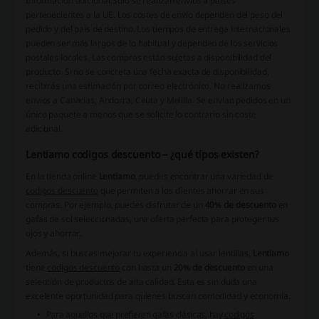
Información adicional:
Solo se realizan envíos a países
pertenecientes a la UE. Los costes de envío dependen del peso del
pedido y del país de destino. Los tiempos de entrega internacionales
pueden ser más largos de lo habitual y dependen de los servicios
postales locales. Las compras están sujetas a disponibilidad del
producto. Si no se concreta una fecha exacta de disponibilidad,
recibirás una estimación por correo electrónico. No realizamos
envíos a Canarias, Andorra, Ceuta y Melilla. Se envían pedidos en un
único paquete a menos que se solicite lo contrario sin coste
adicional.
Lentiamo codigos descuento – ¿qué tipos existen?
En la tienda online
Lentiamo
, puedes encontrar una variedad de
codigos descuento
que permiten a los clientes ahorrar en sus
compras. Por ejemplo, puedes disfrutar de un
40% de descuento
en
gafas de sol seleccionadas, una oferta perfecta para proteger tus
ojos y ahorrar.
Además, si buscas mejorar tu experiencia al usar lentillas,
Lentiamo
tiene
codigos descuento
con hasta un
20% de descuento
en una
selección de productos de alta calidad. Esta es sin duda una
excelente oportunidad para quienes buscan comodidad y economía.
Para aquellos que prefieren gafas clásicas, hay
codigos