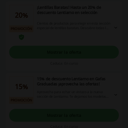
¡Lentillas Baratas! Hasta un 20% de
descuento Lentiamo en selección
20%
Cientos de productos para elegir en esta sección
especial de lentillas baratas. Descubre todas las
PROMOCIÓN
marcas disponibles a continuación ¡precios
bajos!
Mostrar la oferta
Caduca: En curso
15% de descuento Lentiamo en Gafas
Graduadas ¡aprovecha las ofertas!
15%
Aprovecha para echar un vistazo a la nueva
sección de Lentiamo. Te dejamos los modelos
PROMOCIÓN
disponibles en oferta para que ahorres hasta un
15%.
Mostrar la oferta
Caduca: En curso