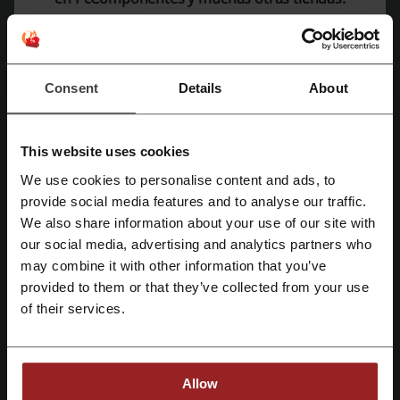
Magix
Puntronic
Mira los cupones y ofertas más populares
codigo descuento AliExpress
Mutua Madrileña oferta
Consent
Details
About
código descuento Skechers
descuento Parque Warner
descuento Groupon
OCU oferta
This website uses cookies
We use cookies to personalise content and ads, to
Regístrate con Facebook
provide social media features and to analyse our traffic.
We also share information about your use of our site with
Más sobre PC Componentes:
our social media, advertising and analytics partners who
Regístrate con Google
may combine it with other information that you’ve
Acerca de PcComponentes
provided to them or that they’ve collected from your use
Regístrate con el correo electrónico
PcComponentes es una reconocida empresa española especializada
of their services.
en la venta de productos de electrónica, informática y tecnología.
Fundada en 2005, su principal objetivo era realizar ventas en línea
de productos informáticos, lo cual en ese momento aún resultaba
poco común. Desde sus inicios, PcComponentes ha experimentado
Allow
un éxito notable, alcanzando miles de compradores en su primer