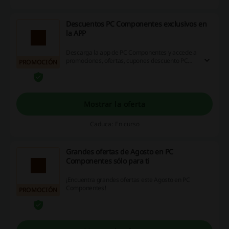
Descuentos PC Componentes exclusivos en
la APP
Descarga la app de PC Componentes y accede a
promociones, ofertas, cupones descuento PC
PROMOCIÓN
Componentes y otros beneficios exclusivos. ¡No
te lo pierdas, haz clic y aprovecha la oportunidad
ya!
Mostrar la oferta
Caduca: En curso
Grandes ofertas de Agosto en PC
Componentes sólo para ti
¡Encuentra grandes ofertas este Agosto en PC
Componentes!
PROMOCIÓN