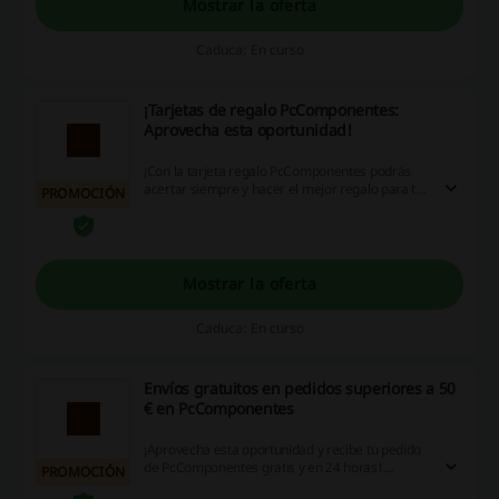
Mostrar la oferta
Caduca: En curso
¡Tarjetas de regalo PcComponentes:
Aprovecha esta oportunidad!
¡Con la tarjeta regalo PcComponentes podrás
acertar siempre y hacer el mejor regalo para tu
PROMOCIÓN
pareja, amig@, familiar o ¡para ti! ¡Aprovecha
esta oportunidad!
Mostrar la oferta
Caduca: En curso
Envíos gratuitos en pedidos superiores a 50
€ en PcComponentes
¡Aprovecha esta oportunidad y recibe tu pedido
de PcComponentes gratis y en 24 horas!
PROMOCIÓN
Mínimo de compra de 50 €. Además, las