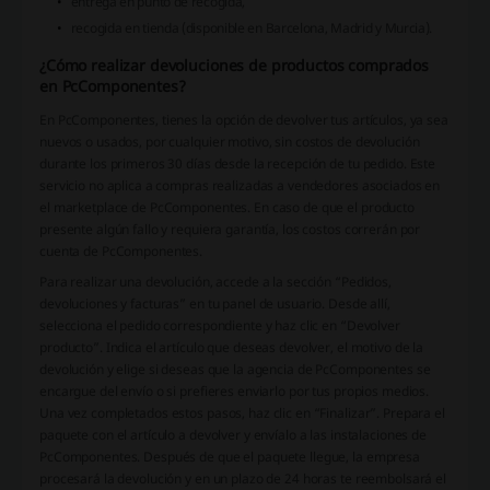
entrega en punto de recogida,
recogida en tienda (disponible en Barcelona, Madrid y Murcia).
¿Cómo realizar devoluciones de productos comprados
en PcComponentes?
En PcComponentes, tienes la opción de devolver tus artículos, ya sea
nuevos o usados, por cualquier motivo, sin costos de devolución
durante los primeros 30 días desde la recepción de tu pedido. Este
servicio no aplica a compras realizadas a vendedores asociados en
el marketplace de PcComponentes. En caso de que el producto
presente algún fallo y requiera garantía, los costos correrán por
cuenta de PcComponentes.
Para realizar una devolución, accede a la sección “Pedidos,
devoluciones y facturas” en tu panel de usuario. Desde allí,
selecciona el pedido correspondiente y haz clic en “Devolver
producto”. Indica el artículo que deseas devolver, el motivo de la
devolución y elige si deseas que la agencia de PcComponentes se
encargue del envío o si prefieres enviarlo por tus propios medios.
Una vez completados estos pasos, haz clic en “Finalizar”. Prepara el
paquete con el artículo a devolver y envíalo a las instalaciones de
PcComponentes. Después de que el paquete llegue, la empresa
procesará la devolución y en un plazo de 24 horas te reembolsará el