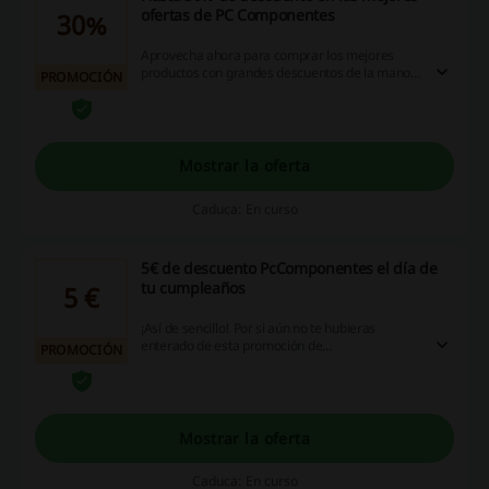
ofertas de PC Componentes
30%
Aprovecha ahora para comprar los mejores
productos con grandes descuentos de la mano
PROMOCIÓN
de PcComponentes. ¡Haciendo click podrás
encontrar descuentos de hasta el 30% en
cientos de portátiles, periféricos, sobremesas y
un montón más de productos! ¡Entra!
Mostrar la oferta
Caduca: En curso
5€ de descuento PcComponentes el día de
tu cumpleaños
5 €
¡Así de sencillo! Por si aún no te hubieras
enterado de esta promoción de
PROMOCIÓN
PcComponentes, tienes 5€ de ahorro en tus
compras el día de tu cumpleaños. No dejes
pasar esta oportunidad para hacerte con un
descuento extra.
Mostrar la oferta
Caduca: En curso