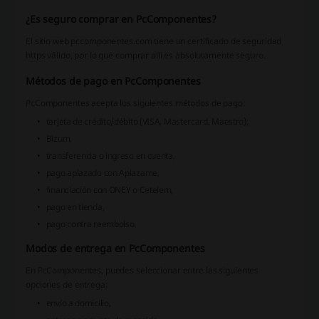
¿Es seguro comprar en PcComponentes?
El sitio web pccomponentes.com tiene un certificado de seguridad
https válido, por lo que comprar allí es absolutamente seguro.
Métodos de pago en PcComponentes
PcComponentes acepta los siguientes métodos de pago:
tarjeta de crédito/débito (VISA, Mastercard, Maestro);
Bizum,
transferencia o ingreso en cuenta,
pago aplazado con Aplazame,
financiación con ONEY o Cetelem,
pago en tienda,
pago contra reembolso.
Modos de entrega en PcComponentes
En PcComponentes, puedes seleccionar entre las siguientes
opciones de entrega:
envío a domicilio,