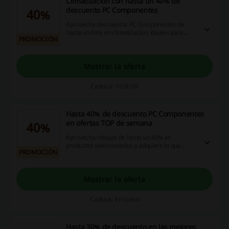
Climatización con hasta un 40% de
descuento PC Componentes
40%
Aprovecha descuentos PC Componentes de
hasta un 40% en climatización, ideales para
PROMOCIÓN
mantener tu hogar a la temperatura perfecta.
Además, disfruta de una amplia variedad de
productos para elegir.
Mostrar la oferta
Caduca: 10/8/26
Hasta 40% de descuento PC Componentes
en ofertas TOP de semana
40%
Aprovecha rebajas de hasta un 40% en
productos seleccionados y adquiere lo que
PROMOCIÓN
necesites a precios inigualables.
Mostrar la oferta
Caduca: En curso
Hasta 30% de descuento en las mejores