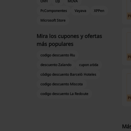
OVH
DJI
MOVA
PcComponentes
Vayava
XPPen
P
Microsoft Store
Mira los cupones y ofertas
más populares
codigo descuento Riu
P
descuento Zalando
cupon atida
código descuento Barceló Hoteles
codigo descuento Miscota
codigo descuento La Redoute
P
Más