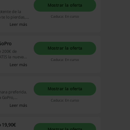
Mostrar la oferta
otente de la
Caduca: En curso
 te lo pierdas,
Leer más
 GoPro
Mostrar la oferta
e 200€ de
ATIS la nueva
Caduca: En curso
GB.. ¡Aprovecha
Leer más
Mostrar la oferta
mara preferida.
a GoPro,
Caduca: En curso
Leer más
untas.
 19,90€
Mostrar la oferta