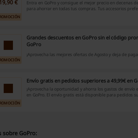
19,90 €
Entra en GoPro y consigue el mejor precio en decenas d
para ahorrar en todas tus compras. Tus accesorios prefe
promoción desde solo 19,90€
ROMOCIÓN
Grandes descuentos en GoPro sin el código pro
GoPro
¡Aprovecha las mejores ofertas de Agosto y deja de pag
ROMOCIÓN
Envío gratis en pedidos superiores a 49,99€ en 
¡Aprovecha la oportunidad y ahorra los gastos de envío
en GoPro. El envío gratis está disponible para pedidos s
49,99€. ¡No te lo pierdas, entra ya!
ROMOCIÓN
 sobre GoPro: