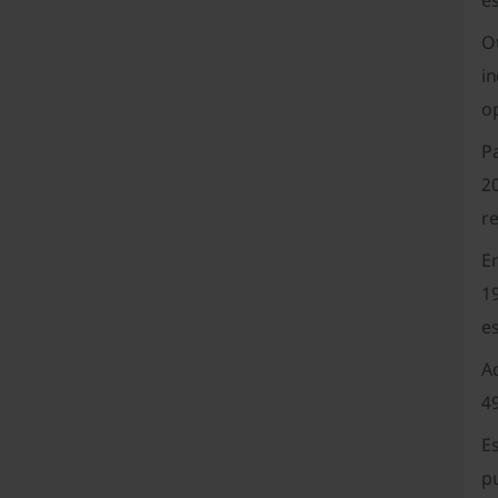
es
O
in
o
P
2
re
E
1
es
A
49
E
p