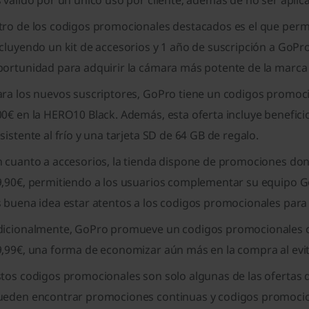
 válido por un único uso por cliente, además de no ser aplica
tro de los codigos promocionales destacados es el que perm
cluyendo un kit de accesorios y 1 año de suscripción a GoPr
portunidad para adquirir la cámara más potente de la marca 
ara los nuevos suscriptores, GoPro tiene un codigos promoci
00€ en la HERO10 Black. Además, esta oferta incluye benefic
sistente al frío y una tarjeta SD de 64 GB de regalo.
n cuanto a accesorios, la tienda dispone de promociones do
9,90€, permitiendo a los usuarios complementar su equipo 
 buena idea estar atentos a los codigos promocionales para
dicionalmente, GoPro promueve un codigos promocionales co
,99€, una forma de economizar aún más en la compra al evita
stos codigos promocionales son solo algunas de las ofertas 
ueden encontrar promociones continuas y codigos promociona