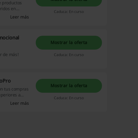
e productos
ridos en
Caduca: En curso
Leer más
mocional
Mostrar la oferta
ar de más!
Caduca: En curso
GoPro
Mostrar la oferta
 en tus compras
uperiores a
Caduca: En curso
Leer más