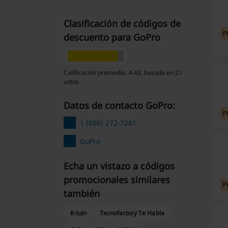
Clasificación de códigos de
P
descuento para GoPro
Calificación promedio: 4.43, basada en 21
votos
Datos de contacto GoPro:
P
1 (800) 272-7281
GoPro
Echa un vistazo a códigos
promocionales similares
P
también
K-tuin
Tecnofactory Te Habla