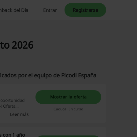
hback del Día
Entrar
Registrarse
to 2026
icados por el equipo de Picodi España
Mostrar la oferta
a oportunidad
! Oferta
Caduca: En curso
on otras
Leer más
s con 1 año