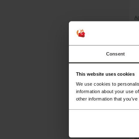
Ap
as
pa
La
Consent
ma
G
This website uses cookies
d
We use cookies to personalis
information about your use of
¿
other information that you’ve
Po
La
co
d