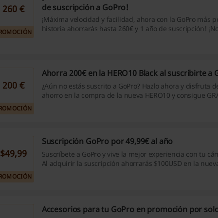
de suscripción a GoPro!
260 €
¡Máxima velocidad y facilidad, ahora con la GoPro más p
historia ahorrarás hasta 260€ y 1 año de suscripción! ¡No
ROMOCIÓN
entra ya!
Ahorra 200€ en la HERO10 Black al suscribirte a
200 €
¿Aún no estás suscrito a GoPro? Hazlo ahora y disfruta d
ahorro en la compra de la nueva HERO10 y consigue GR
batería Enduro resistente al frío y una tarjeta SD de 64 
ROMOCIÓN
esta oportunidad!
Suscripción GoPro por 49,99€ al año
$49,99
Suscríbete a GoPro y vive la mejor experiencia con tu cá
Al adquirir la suscripción ahorrarás $100USD en la nuev
almacenamiento en la nube ilimitado, hasta 50% de descuento en tus
ROMOCIÓN
compras en GoPro.com y Reemplazo de cámara sin preg
Accesorios para tu GoPro en promoción por solo