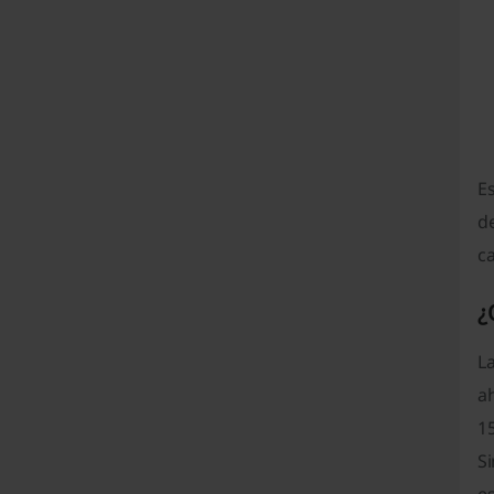
Es
de
c
¿
L
a
1
Si