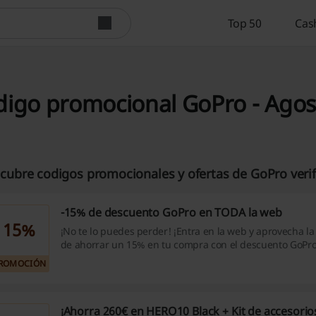
Top 50
Cas
digo promocional GoPro - Agos
cubre codigos promocionales y ofertas de GoPro verif
-15% de descuento GoPro en TODA la web
15%
¡No te lo puedes perder! ¡Entra en la web y aprovecha l
de ahorrar un 15% en tu compra con el descuento GoPro
limitada a 10 artículos, un uso por cliente. Acumulable c
ROMOCIÓN
promociones. ¡No esperes más, haz clic ya! Descuento no aplicable a la
suscripción GoPro.
¡Ahorra 260€ en HERO10 Black + Kit de accesorio