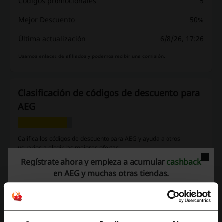
Códigos promocionales
5
Mejor Descuento
50%
Última actualización
6/8/26, 17:26
Usamos enlaces de afiliados y podemos recibir una comisión.
Clasificación de códigos de descuento para
AEG
Califica los códigos de descuento para AEG y ayuda a otros
usuarios a elegir las mejores ofertas
Regístrate ahora y empieza a acumular
cashback
Datos de contacto AEG:
en AEG y muchas otras tiendas.
Mostrar email
AEG