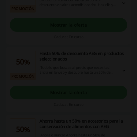
descuento en aires acondicionados. Haz clic y
PROMOCIÓN
goza de la promoción. ¡No te lo puedes perder!
¡Dale!
Mostrar la oferta
Caduca: En curso
Hasta 50% de descuento AEG en productos
seleccionados
50%
¡Todo lo que buscas al precio que necesitas!
Entra en la web y descubre hasta un 50% de
PROMOCIÓN
descuento en rebajas. ¡no te lo pierdas!
Mostrar la oferta
Caduca: En curso
Ahorra hasta un 50% en accesorios para la
conservación de alimentos con AEG
50%
¡Ahora o nunca! Ahorra hasta un 50% de