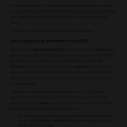
Es relevante revisar las condiciones específicas aplicables a cada
pedido y producto al momento de realizar la compra para garantizar
una experiencia satisfactoria y adecuada a las necesidades del
cliente.
*Verificar condiciones aplicables a la entrega gratuita.
¿Qué cupones y promociones ofrece AEG?
En la tienda
código descuento AEG
se ofrecen diversos
cupones
que
permiten a los usuarios maximizar su ahorro en una variada gama
de productos. Por ejemplo, se puede disfrutar de un
10% de
descuento
en toda la tienda aplicando un
cupones
exclusivo. Este
beneficio es ideal para quienes buscan reducir el costo total de su
compra simplemente al ingresar el código promocional durante el
proceso de pago.
Además, otra oportunidad para ahorrar es con un
5% cupones
acumulable a otras promociones. Esto significa que los clientes
pueden combinar
cupones
con otras ofertas vigentes para obtener
una rebaja aún mayor en sus adquisiciones.
Los amantes de los descuentos encontrarán en las rebajas de
invierno de
código descuento AEG
una oportunidad única, con
rebajas de hasta un
61%
.