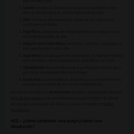
Microondas y más.
Lavado:
Lavadoras, Secadoras, Lavadoras secadoras, entre
otros productos para un cuidado óptimo de la ropa.
Vino:
Vinotecas diseñadas para conservar tus vinos en las
condiciones perfectas.
Frigoríficos:
Soluciones de refrigeración que se adaptan a tus
necesidades y estilo de vida.
Pequeño electrodoméstico:
Batidoras, Cafeteras, Tostadoras y
más para facilitar tu día a día.
Aspiradoras:
Amplia gama de aspiradoras, incluyendo modelos
con y sin bolsa, robots aspiradores y aspiradoras sin cable.
Climatización:
Aire acondicionado y purificadores de aire para
garantizar un ambiente ideal en tu hogar.
Accesorios:
Una variedad de accesorios para complementar y
optimizar el rendimiento de tus electrodomésticos.
Aprovecha también las
promociones
actuales, que incluyen hasta un
61% de descuento
y una oportunidad única para adquirir la última
tecnología e innovación de AEG a un precio imbatible en
Outlet
Accesorios
.
AEG – ¿cómo completar una queja y hacer una
devolución?