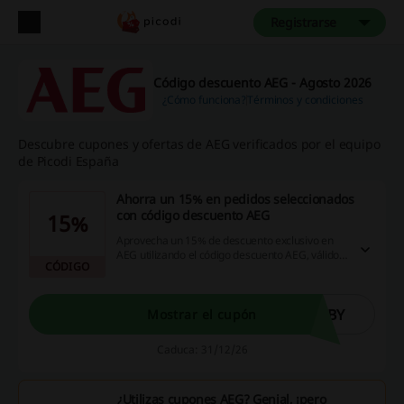
Registrarse
Código descuento AEG - Agosto 2026
¿Cómo funciona?
Términos y condiciones
Descubre cupones y ofertas de AEG verificados por el equipo
de Picodi España
Ahorra un 15% en pedidos seleccionados
con código descuento AEG
15%
Aprovecha un 15% de descuento exclusivo en
AEG utilizando el código descuento AEG, válido
CÓDIGO
en todos los productos y acumulable con precios
en promoción.
UBY
Mostrar el cupón
Caduca: 31/12/26
¿Utilizas cupones AEG? Genial, ¡pero