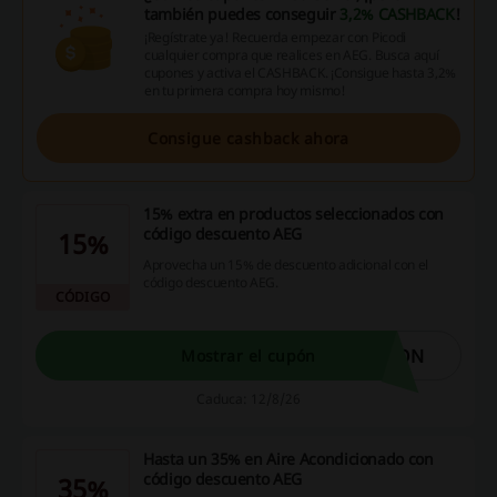
también puedes conseguir
3,2% CASHBACK
!
¡Regístrate ya! Recuerda empezar con Picodi
cualquier compra que realices en AEG. Busca aquí
cupones y activa el CASHBACK. ¡Consigue hasta 3,2%
en tu primera compra hoy mismo!
Consigue cashback ahora
15% extra en productos seleccionados con
código descuento AEG
15%
Aprovecha un 15% de descuento adicional con el
código descuento AEG.
CÓDIGO
ION
Mostrar el cupón
Caduca: 12/8/26
Hasta un 35% en Aire Acondicionado con
código descuento AEG
35%