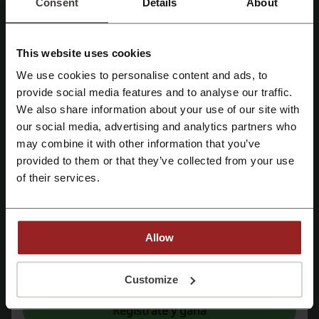
Consent
Details
About
Echa un vistazo a códigos promocionales
similares también
This website uses cookies
Dreame
HelloPrint
Tecnofactory Te Habla
MOVA
We use cookies to personalise content and ads, to
iStock
DJI
Pixum
HP
Macnificos
Regístrate con Facebook
provide social media features and to analyse our traffic.
We also share information about your use of our site with
Mira los cupones y ofertas más populares
our social media, advertising and analytics partners who
Regístrate con Google
may combine it with other information that you’ve
cupon descuento Mango
codigo promocional KFC
provided to them or that they’ve collected from your use
Regístrate con el correo electrónico
codigo descuento Kaspersky
cupón descuento eCooltra
of their services.
cupon atida
código descuento Zacaris
Allow
Más sobre AEG:
Al registrarse, confirma haber leído y aceptado "
Términos y condiciones
" y la
"
Política de privacidad.
"
Customize
¿Qué sabemos sobre AEG?
Regístrate y gana
Descubre una extensa gama de
electrodomésticos
para equipar tu