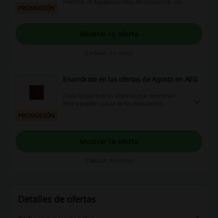
modelos en liquidación AEG de accesorios. ¡Lo
PROMOCIÓN
tienes a un clic! ¡No esperes!
Mostrar la oferta
Caduca: En curso
Enamórate en las ofertas de Agosto en AEG
¡Todo lo que buscas al precio que necesitas!
Ahora puedes gozar de los descuentos
imperdibles de este Agosto. ¡Dale!
PROMOCIÓN
Mostrar la oferta
Caduca: En curso
Detalles de ofertas