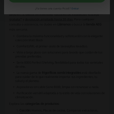
hogar con la última tecnología y diseño sofisticado de
AEG
.
¿Ya tienes una cuenta Picodi?
Entrar
Aprovecha los beneficios de realizar tus compras con opciones de
pago en 12 plazos sin intereses
,
opciones de instalación
,
entrega
gratuita*
y
devolución ampliada hasta 30 días
. Para cualquier
consulta o asistencia, no dudes en
Llámanos
o busca la
tienda AEG
más cercana.
Combina la máxima funcionalidad y sofisticación con la elegante
colección Matt Black
ComfortLift®
, el primer cesto de lavavajillas levadizo.
Viste a largo plazo
con soluciones para lavado que cuidan de tus
prendas preferidas.
Serie 8000 Perfect Shelving
, flexibilidad para todos tus varietales
de vino.
La nueva gama de
frigoríficos combi integrables
está diseñado
para cuidar de lo que realmente importa: tus ingredientes, tu
salud y el planeta.
Aspiradoras sin cable Serie 8000
, limpia sin renunciar a nada.
Purificación versátil
adaptada a tu estilo de vida con soluciones de
climatización.
Explora las
categorías de productos
:
Cocción:
Hornos, Placas de cocina, Campanas extractoras,