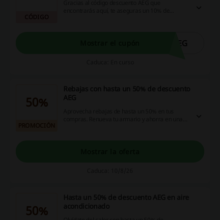
Gracias al código descuento AEG que
encontrarás aquí, te aseguras un 10% de
CÓDIGO
descuento en tu próxima compra. ¡Lo quiero!
AEG
Mostrar el cupón
Caduca: En curso
Rebajas con hasta un 50% de descuento
AEG
50%
Aprovecha rebajas de hasta un 50% en tus
compras. Renueva tu armario y ahorra en una
PROMOCIÓN
amplia variedad de productos.
Mostrar la oferta
Caduca: 10/8/26
Hasta un 50% de descuento AEG en aire
acondicionado
50%
Olvídate del calor con hasta un 50% de