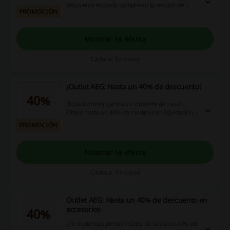
descuento en cada compra en la sección de
PROMOCIÓN
accesorios para la conservación de alimentos y
llévate a casa tus artículos preferidos de AEG
Mostrar la oferta
Caduca: En curso
¡Outlet AEG: Hasta un 40% de descuento!
40%
¡Todo lo mejor para ti sin moverte de casa!
Obtén hasta un 40% en modelos en liquidación
de gran y pequeño electrodoméstico. ¡Entra
PROMOCIÓN
ahora y ahorra a lo grande!
Mostrar la oferta
Caduca: En curso
Outlet AEG: Hasta un 40% de descuento en
accesorios
40%
¿Te lo piensas perder? Goza de hasta un 40% en