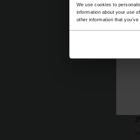
We use cookies to personalis
information about your use of
L
other information that you’ve
M
i
m
¿
La