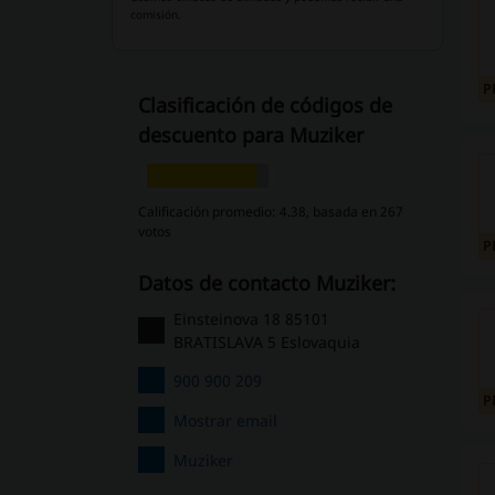
comisión.
P
Clasificación de códigos de
descuento para Muziker
Calificación promedio: 4.38, basada en 267
votos
P
Datos de contacto Muziker:
Einsteinova 18 85101
BRATISLAVA 5 Eslovaquia
900 900 209
P
Mostrar email
Muziker