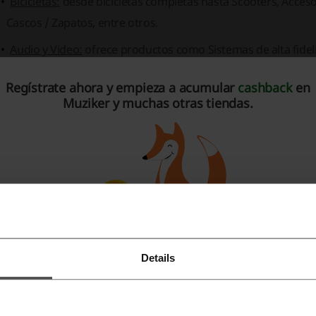
Bicicletas:
desde bicicletas completas hasta
Scooters
,
Acceso
Cascos / Zapatos
, entre otros.
Audio y Video:
ofrece productos como
Sistemas de alta fide
YouTube, podcasts y transmisión
.
Regístrate ahora y empieza a acumular
cashback
en
Deportes de Invierno:
equipo y ropa adecuados para
Esquí
,
Muziker y muchas otras tiendas.
Outdoor:
artículos para actividades al aire libre, incluyendo
Zapatos para exteriores
.
Golf:
con productos como
Palos de golf
,
Bolsas de golf
,
Pelo
demás, Muziker
potencia la experiencia
de compra online a t
freciendo beneficios como:
Agenda online de pedidos y facturas.
Details
Regístrate con Facebook
Puntos de fidelidad y posibilidad de almacenar documento
Garantía extendida de 3 años y devoluciones de mercancías
Regístrate con Google