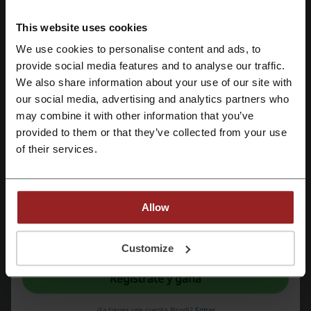
Más sobre Bitdefender:
This website uses cookies
We use cookies to personalise content and ads, to
Datos sobre Bitdefender
Regístrate con Facebook
provide social media features and to analyse our traffic.
Descripción de Bitdefender
We also share information about your use of our site with
our social media, advertising and analytics partners who
Para el hogar
Regístrate con Google
may combine it with other information that you’ve
Planes todo en uno:
Premium Security
provided to them or that they’ve collected from your use
Regístrate con el correo electrónico
Total Security
of their services.
Internet Security
Antivirus Plus
Antivirus for Mac
Allow
Mobile Security for Android
Mobile Security para iOS
Al registrarse, confirma haber leído y aceptado "
Términos y condiciones
" y la
Family Pack
"
Política de privacidad.
"
Customize
Small Office Security
Pruebe Bitdefender:
Regístrate y gana
Antivirus Free
Antivirus Free for Android
¿Ya tienes una cuenta Picodi?
Entrar