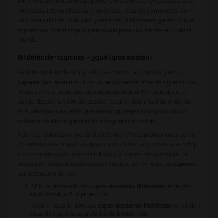
2001. Ofrece soluciones de prevención, detección y respuesta ante
amenazas informáticas para personas, hogares y empresas. Con
una diversidad de productos y servicios, Bitdefender garantiza una
experiencia digital segura y mejorada para sus clientes en todo el
mundo.
Bitdefender cupones – ¿qué tipos existen?
En la tienda Bitdefender puedes encontrar una amplia gama de
cupones
que permitirán a los usuarios beneficiarse de significativas
rebajas en sus productos de seguridad digital. Por ejemplo, uno
puede obtener un 50% de descuento en el plan anual de Antivirus
Plus, ideal para aquellos que desean proteger su dispositivo con
software de última generación a un precio accesible.
Además, la tienda online de Bitdefender ofrece promociones como
el Antivirus Premium Security por solo 49.98€, una oferta que refleja
su compromiso con la accesibilidad y la protección avanzada. La
protección de tus dispositivos no tiene que ser un lujo y los
cupones
son testimonio de ello.
50% de descuento
con
cupón descuento Bitdefender
en el plan
anual Antivirus Plus protección.
Ahorra hasta un 45%
con
cupón descuento Bitdefender
en el plan
anual de tu producto preferido de Bitdefender.