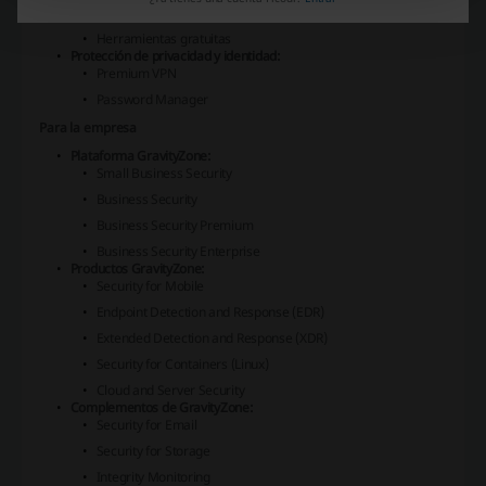
Descargas de evaluaciones
Herramientas gratuitas
Protección de privacidad y identidad:
Premium VPN
Password Manager
Para la empresa
Plataforma GravityZone:
Small Business Security
Business Security
Business Security Premium
Business Security Enterprise
Productos GravityZone:
Security for Mobile
Endpoint Detection and Response (EDR)
Extended Detection and Response (XDR)
Security for Containers (Linux)
Cloud and Server Security
Complementos de GravityZone:
Security for Email
Security for Storage
Integrity Monitoring