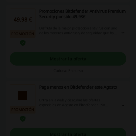
Promociones Bitdefender Antivirus Premium
Security por sólo 49.98€
49.98 €
Disfruta de la mejor protección antivirus con uno
de los moteres antivirus y de seguridad que han
PROMOCIÓN
demostrado el mejor rendimiento. Confía en el
software de una de las principales empresas,
Bitdefender Antivirus Premium Security por sólo
49.98€; y mantén todos tus datos a salvo con
este antivirus.
Mostrar la oferta
Caduca: En curso
Paga menos en Bitdefender este Agosto
Entra en la web y descubre las ofertas
especiales de Agosto en Bitdefender. ¡No
PROMOCIÓN
esperes más, haz clic y aprovecha la
oportunidad ya!
Mostrar la oferta