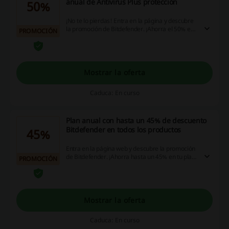
anual de Antivirus Plus protección
50%
¡No te lo pierdas! Entra en la página y descubre
la promoción de Bitdefender. ¡Ahorra el 50% en
PROMOCIÓN
tu plan anual de Windows Antivirus protección.
¡Entra ya!
Mostrar la oferta
Caduca: En curso
Plan anual con hasta un 45% de descuento
Bitdefender en todos los productos
45%
Entra en la página web y descubre la promoción
de Bitdefender. ¡Ahorra hasta un 45% en tu plan
PROMOCIÓN
anual de tu producto preferido. ¡No esperes
más, haz clic y aprovecha la oportunidad YA!
Mostrar la oferta
Caduca: En curso