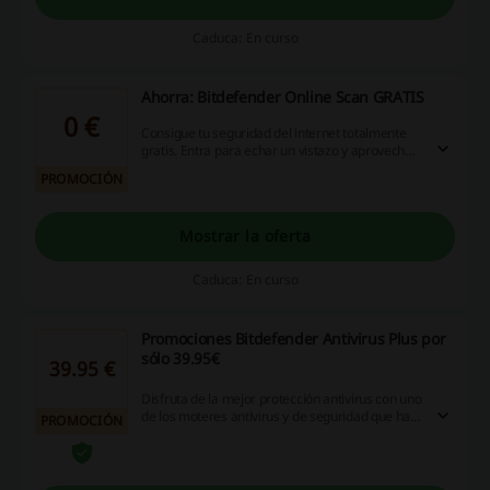
Caduca: En curso
Ahorra: Bitdefender Online Scan GRATIS
0 €
Consigue tu seguridad del internet totalmente
gratis. Entra para echar un vistazo y aprovechar
la ocasión. Descubre todos los descuentos
PROMOCIÓN
Bitdefender.
Mostrar la oferta
Caduca: En curso
Promociones Bitdefender Antivirus Plus por
sólo 39.95€
39.95 €
Disfruta de la mejor protección antivirus con uno
de los moteres antivirus y de seguridad que han
PROMOCIÓN
demostrado el mejor rendimiento. Confía en el
software de una de las principales empresas,
Bitdefender Antivirus Plus por sólo 39.95€; y
mantén todos tus datos a salvo con este