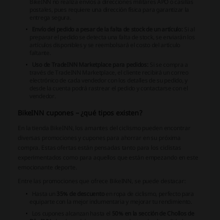
BikeINN no realiza envíos a direcciones militares APO o casillas
postales, pues requiere una dirección física para garantizar la
entrega segura.
Envío del pedido a pesar de la falta de stock de un artículo:
Si al
preparar el pedido se detecta una falta de stock, se enviarán los
artículos disponibles y se reembolsará el costo del artículo
faltante.
Uso de TradeINN Marketplace para pedidos:
Si se compra a
través de TradeINN Marketplace, el cliente recibirá un correo
electrónico de cada vendedor con los detalles de su pedido, y
desde la cuenta podrá rastrear el pedido y contactarse con el
vendedor.
BikeINN cupones – ¿qué tipos existen?
En la tienda BikeINN, los amantes del ciclismo pueden encontrar
diversas promociones y cupones para ahorrar en su próxima
compra. Estas ofertas están pensadas tanto para los ciclistas
experimentados como para aquellos que están empezando en este
emocionante deporte.
Entre las promociones que ofrece BikeINN, se puede destacar:
Hasta un
35% de descuento
en ropa de ciclismo, perfecto para
equiparte con la mejor indumentaria y mejorar tu rendimiento.
Los cupones alcanzan hasta el
50% en la sección de Chollos de