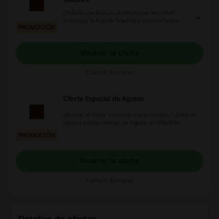
¡Todo lo que buscas al precio que necesitas!
Descarga la App de BikeINN y aprovecha las
PROMOCIÓN
mejores ofertas y promociones. ¡Dale!
Mostrar la oferta
Caduca: En curso
Oferta Especial de Agosto
¿Buscas el mejor momento para comprar? ¡Echa un
vistazo a estas ofertas de Agosto en BikeINN!
PROMOCIÓN
Mostrar la oferta
Caduca: En curso
Detalles de ofertas