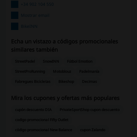
+34 902 104 550
Mostrar email
BikeINN
Echa un vistazo a códigos promocionales
similares también
StreetPadel
SnowINN
Fútbol Emotion
StreetProRunning
Motoblouz
Padelmanía
Fabregues Bicicletas
Bikeshop
Decimas
Mira los cupones y ofertas más populares
cupón descuento DIA
PrivateSportShop cupon descuento
codigo promocional Fifty Outlet
código promocional New Balance
cupon Zalando