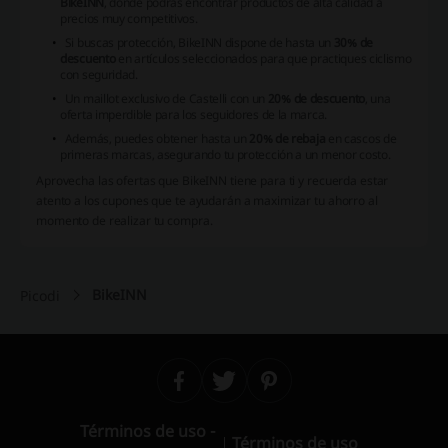
BikeINN
, donde podrás encontrar productos de alta calidad a
precios muy competitivos.
Si buscas protección, BikeINN dispone de hasta un
30% de
descuento
en artículos seleccionados para que practiques ciclismo
con seguridad.
Un maillot exclusivo de Castelli con un
20% de descuento
, una
oferta imperdible para los seguidores de la marca.
Además, puedes obtener hasta un
20% de rebaja
en cascos de
primeras marcas, asegurando tu protección a un menor costo.
Aprovecha las ofertas que BikeINN tiene para ti y recuerda estar
atento a los cupones que te ayudarán a maximizar tu ahorro al
momento de realizar tu compra.
BikeINN
Picodi
Términos de uso -
Términos de uso