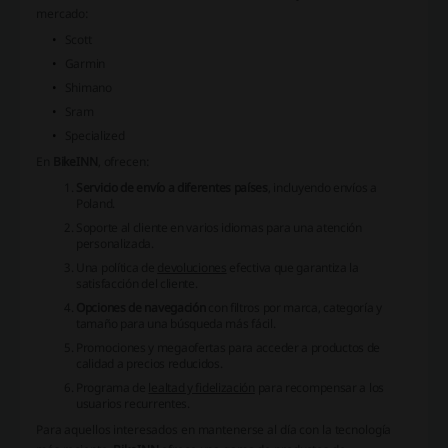
mercado:
Scott
Garmin
Shimano
Sram
Specialized
En
BikeINN
, ofrecen:
Servicio de envío a diferentes países
, incluyendo envíos a
Poland.
Soporte al cliente
en varios idiomas para una atención
personalizada.
Una política de
devoluciones
efectiva que garantiza la
satisfacción del cliente.
Opciones de navegación
con filtros por marca, categoría y
tamaño para una búsqueda más fácil.
Promociones y megaofertas
para acceder a productos de
calidad a precios reducidos.
Programa de
lealtad y fidelización
para recompensar a los
usuarios recurrentes.
Para aquellos interesados en mantenerse al día con la tecnología