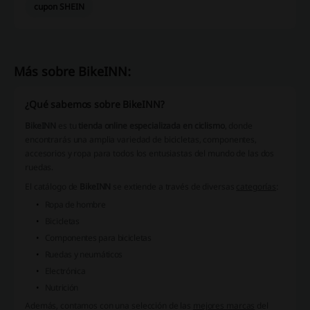
cupon SHEIN
Más sobre BikeINN:
¿Qué sabemos sobre BikeINN?
BikeINN
es tu
tienda online especializada en ciclismo
, donde
encontrarás una amplia variedad de bicicletas, componentes,
accesorios y ropa para todos los entusiastas del mundo de las dos
ruedas.
El catálogo de
BikeINN
se extiende a través de diversas
categorías
:
Ropa de hombre
Bicicletas
Componentes para bicicletas
Ruedas y neumáticos
Electrónica
Nutrición
Además, contamos con una selección de las
mejores marcas
del