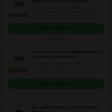
BikeINN con un 20% de descuento
20%
Aprovecha para llevarte este maillot especial de
Castelli para BikeINN con un 20% de rebaja. No
PROMOCIÓN
esperes más para aprovechar todas las
promociones de tu tienda de ciclismo favorita.
Mostrar la oferta
Caduca: En curso
Hasta un 20% de rebaja BikeINN en ofertas
de cascos primeras marcas
20%
Para todas las escapadas y para todas la
necesidades. Descubre las promociones de
PROMOCIÓN
BikeINN para pagar menos por tus marcas de
siempre. ¡La seguridad es lo primero!
Mostrar la oferta
Caduca: En curso
Las mejores ofertas y promos con la App
BikeINN