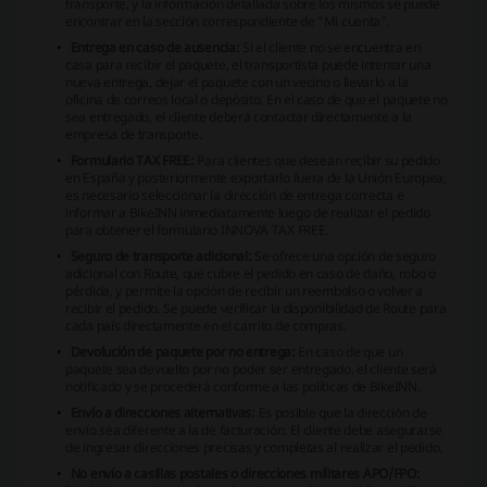
transporte, y la información detallada sobre los mismos se puede
encontrar en la sección correspondiente de "Mi cuenta".
Entrega en caso de ausencia:
Si el cliente no se encuentra en
casa para recibir el paquete, el transportista puede intentar una
nueva entrega, dejar el paquete con un vecino o llevarlo a la
oficina de correos local o depósito. En el caso de que el paquete no
sea entregado, el cliente deberá contactar directamente a la
empresa de transporte.
Formulario TAX FREE:
Para clientes que desean recibir su pedido
en España y posteriormente exportarlo fuera de la Unión Europea,
es necesario seleccionar la dirección de entrega correcta e
informar a BikeINN inmediatamente luego de realizar el pedido
para obtener el formulario INNOVA TAX FREE.
Seguro de transporte adicional:
Se ofrece una opción de seguro
adicional con Route, que cubre el pedido en caso de daño, robo o
pérdida, y permite la opción de recibir un reembolso o volver a
recibir el pedido. Se puede verificar la disponibilidad de Route para
cada país directamente en el carrito de compras.
Devolución de paquete por no entrega:
En caso de que un
paquete sea devuelto por no poder ser entregado, el cliente será
notificado y se procederá conforme a las políticas de BikeINN.
Envío a direcciones alternativas:
Es posible que la dirección de
envío sea diferente a la de facturación. El cliente debe asegurarse
de ingresar direcciones precisas y completas al realizar el pedido.
No envío a casillas postales o direcciones militares APO/FPO: