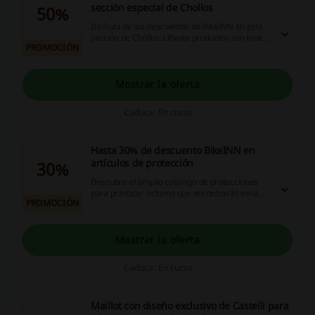
sección especial de Chollos
50%
Disfruta de los descuentos de BikeINN en esta
sección de Chollos. Llévate productos con hasta
PROMOCIÓN
un 50% de rebaja. ¡Entra en la web y disfruta
ahorrando!
Mostrar la oferta
Caduca: En curso
Hasta 30% de descuento BikeINN en
artículos de protección
30%
Descubre el amplio catálogo de protecciones
para practicar ciclismo que encontrarás en la
PROMOCIÓN
tienda especializada BikeINN. En esta oferta
podrás disfrutar de descuentos de hasta el 30%
en artículos seleccionados. ¡Haz click!
Mostrar la oferta
Caduca: En curso
Maillot con diseño exclusivo de Castelli para