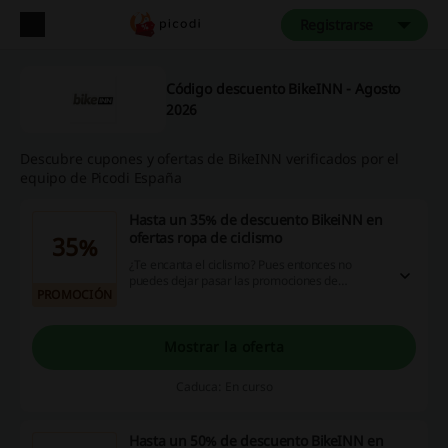
Registrarse
Código descuento BikeINN - Agosto
2026
Descubre cupones y ofertas de BikeINN verificados por el
equipo de Picodi España
Hasta un 35% de descuento BikeiNN en
ofertas ropa de ciclismo
35%
¿Te encanta el ciclismo? Pues entonces no
puedes dejar pasar las promociones de
PROMOCIÓN
BikeINN. Ahora puedes disfrutar de un
descuento de hasta el 35% en ropa de ciclismo.
Descubre todo el catálogo a continuación.
Mostrar la oferta
Caduca: En curso
Hasta un 50% de descuento BikeINN en