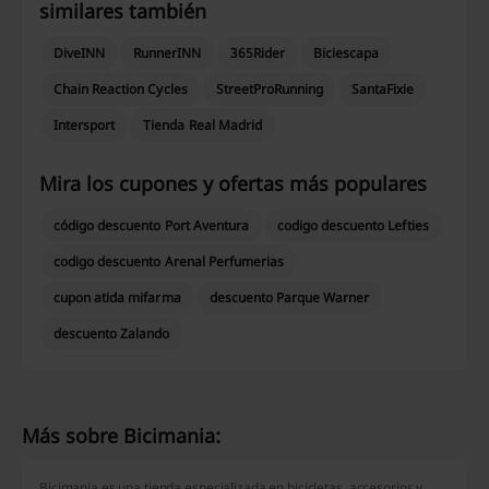
similares también
DiveINN
RunnerINN
365Rider
Biciescapa
Chain Reaction Cycles
StreetProRunning
SantaFixie
Intersport
Tienda Real Madrid
Mira los cupones y ofertas más populares
código descuento Port Aventura
codigo descuento Lefties
codigo descuento Arenal Perfumerias
cupon atida mifarma
descuento Parque Warner
descuento Zalando
Más sobre Bicimania:
Bicimania es una tienda especializada en bicicletas, accesorios y