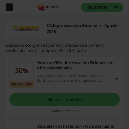
Registrarse
Código descuento Bicimania - Agosto
2026
Descubre codigos descuento y ofertas de Bicimania
verificados por el equipo de Picodi España
Hasta un 50% de descuento Bicimania en
bicis seleccionadas
50%
Aprovecha descuentos de hasta el 50% en
bicicletas seleccionadas. No te pierdas la
PROMOCIÓN
oportunidad de ahorrar mientras disfrutas de
tus compras en línea; visita el sitio ahora y
comienza a economizar.
Mostrar la oferta
Caduca: En curso
Bicicletas con hasta un 45% de descuento