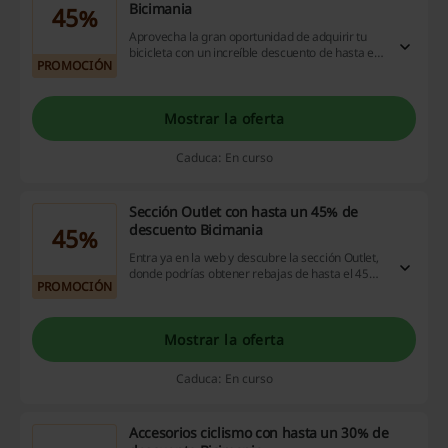
Bicimania
45%
Aprovecha la gran oportunidad de adquirir tu
bicicleta con un increíble descuento de hasta el
PROMOCIÓN
45% en Bicimania. ¡No pierdas esta inmejorable
chance de economizar, haz clic y ahorra ya!
Mostrar la oferta
Caduca: En curso
Sección Outlet con hasta un 45% de
descuento Bicimania
45%
Entra ya en la web y descubre la sección Outlet,
donde podrías obtener rebajas de hasta el 45%
PROMOCIÓN
en Bicimania. ¡No esperes más, empieza a
ahorrar hoy!
Mostrar la oferta
Caduca: En curso
Accesorios ciclismo con hasta un 30% de