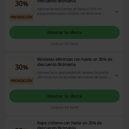
descuento Bicimania
30%
Aprovecha descuentos de hasta el 30% en
equipamiento para ciclismo con Bicimania.
PROMOCIÓN
Descubre cómo tu compra puede ser más
rentable hoy mismo. ¡No dejes pasar esta
oportunidad, comienza a ahorrar ya!
Mostrar la oferta
Caduca: En curso
Bicicletas eléctricas con hasta un 30% de
descuento Bicimania
30%
Aprovecha la oportunidad de obtener bicicletas
eléctricas con un increíble descuento de hasta el
PROMOCIÓN
30% en Bicimania. ¡No pierdas la oportunidad,
actúa ya!
Mostrar la oferta
Caduca: En curso
Ropa ciclismo con hasta un 25% de
descuento Bicimania