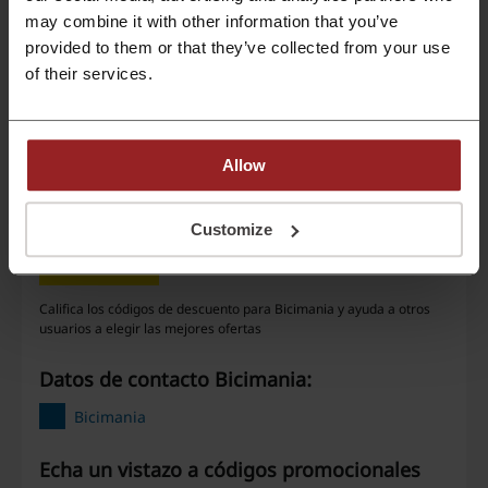
may combine it with other information that you’ve
Ofertas
7
provided to them or that they’ve collected from your use
of their services.
Mejor Descuento
50%
Última actualización
3/10/25, 13:25
Allow
Clasificación de códigos de descuento para
Customize
Bicimania
Califica los códigos de descuento para Bicimania y ayuda a otros
usuarios a elegir las mejores ofertas
Datos de contacto Bicimania:
Bicimania
Echa un vistazo a códigos promocionales