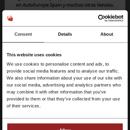
AutoEurope Spain
en AutoEurope Spain y muchas otras tiendas.
Ahorra en cada compra con AutoEurope Spain;
ahora con GPS incluido en tus alquileres ¡No te lo
PROMOCIÓN
pierdas y ahorra en tus viajes al precio más
bajo!
Mostrar la oferta
Consent
Details
About
Caduca: En curso
This website uses cookies
We use cookies to personalise content and ads, to
Detalles de ofertas
Regístrate con Facebook
provide social media features and to analyse our traffic.
We also share information about your use of our site with
Ofertas
7
our social media, advertising and analytics partners who
Regístrate con Google
Mejor Descuento
25%
may combine it with other information that you’ve
provided to them or that they’ve collected from your use
Última actualización
1/8/26, 7:00
Regístrate con el correo electrónico
of their services.
Usamos enlaces de afiliados y podemos recibir una comisión.