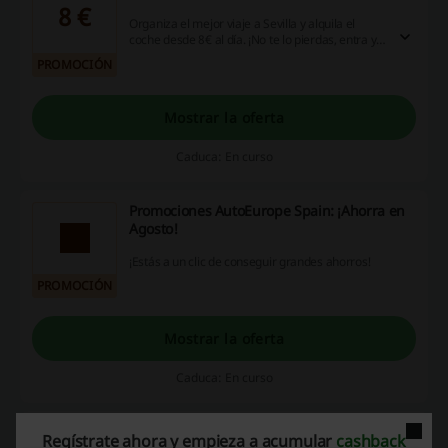
8 €
Organiza el mejor viaje a Sevilla y alquila el
coche desde 8€ al día. ¡No te lo pierdas, entra ya
y descubre la oferta!
PROMOCIÓN
Mostrar la oferta
Caduca: En curso
Promociones AutoEurope Spain: ¡Ahorra en
Agosto!
¡Estás a un clic de conseguir grandes ahorros!
PROMOCIÓN
Mostrar la oferta
Caduca: En curso
GPS incluido en tus reservas de coches en
Regístrate ahora y empieza a acumular
cashback