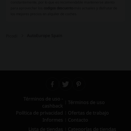
constantemente, por lo que es recomendable mantenerse atento
para aprovechar los
codigos descuento
más actuales y disfrutar de
los mejores precios en alquiler de coches.
AutoEurope Spain
Picodi
Términos de uso -
Términos de uso
cashback
Política de privacidad
Ofertas de trabajo
Informes
Contacto
Lista de tiendas
Categorías de tiendas