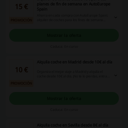
planes de fin de semana en AutoEurope
15 €
Spain
Ahorra en cada compra con AutoEurope Spain;
alquiler de coches para los fines de semana
PROMOCIÓN
desde 15€ en toda Europa ¡no te lo pierdas!
Mostrar la oferta
Caduca: En curso
Alquila coche en Madrid desde 10€ al día
10 €
Organiza el mejor viaje a Madrid y alquila el
coche desde 10€ al día. ¡No te lo pierdas, entra
ya y descubre la oferta!
PROMOCIÓN
Mostrar la oferta
Caduca: En curso
Alquila coche en Sevilla desde 8€ al día