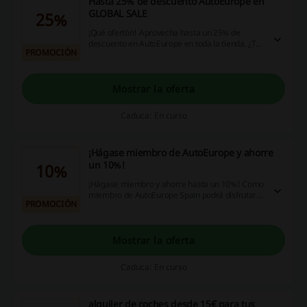
Hasta 25% de descuento AutoEurope en
GLOBAL SALE
25%
¡Qué ofertón! Aprovecha hasta un 25% de
descuento en AutoEurope en toda la tienda. ¿Te
PROMOCIÓN
lo piensas perder?
Mostrar la oferta
Caduca: En curso
¡Hágase miembro de AutoEurope y ahorre
un 10%!
10%
¡Hágase miembro y ahorre hasta un 10%! Como
miembro de AutoEurope Spain podrá disfrutar
PROMOCIÓN
de descuentos exclusivos de hasta un 10%.
Inicie sesión o cree una cuenta. ¡Reserve ya y
ahorre!
Mostrar la oferta
Caduca: En curso
alquiler de coches desde 15€ para tus