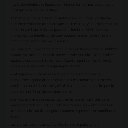
través de
AutoEurope Spain
y disfrutar de tarifas más accesibles en
un amplio abanico de destinos.
Asimismo, al convertirse en miembro de AutoEurope, los clientes
pueden disfrutar de un ahorro adicional del 10%, ya que la compañía
ofrece una rebaja exclusiva para sus miembros. Mediante esta
promoción, los beneficios de usar
codigos descuento
se amplían,
fomentando la fidelidad en el servicio.
Los planes de fin de semana también se ven favorecidos por
codigos
descuento
, con alquileres de coches desde tan solo 15€ en distintas
ciudades europeas. Esta oferta de
AutoEurope Spain
es perfecta
para escapadas cortas o viajes improvisados.
Si el viaje es a ciudades específicas como Madrid o Sevilla,
AutoEurope España dispone de
codigos descuento
que permiten
alquilar un coche desde 10€ y 8€ al día respectivamente, lo que sin
duda representa un ahorro significativo.
Además, en ciertas reservas, los clientes pueden disfrutar de la
comodidad de tener un GPS incluido gracias a las promociones que
se suman a la lista de
codigos descuento
disponibles en
AutoEurope
Spain
.
Las ofertas y promociones de AutoEurope España varían