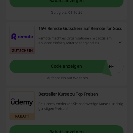
Rabatt anzeigen
Gültig bis: 01.10.26
15% Remote Gutschein auf Remote for Good
Remote macht es Organisationen mit sozialem
Anliegen einfach, Mitarbeiter global zu
rekrutieren, zu verwalten und zu bezahlen,
GUTSCHEIN
damit sie sich ungestört auf ihre gute Arbeit
konzentrieren können. Mit der Aktion "Remote
für Gutes" profitieren qualifizierte
OFF
Code anzeigen
Organisationen sogar von 15% Rabatt auf die
Servicegebühren von Remote für beliebig viele
Neueinstellungen für ein ganzes Jahr. Nutzen Sie
Läuft ab: Bis auf Weiteres
dieses unschlagbare Angebot - machen Sie
mehr für weniger!
Bestseller Kurse zu Top Preisen
Bei udemy entdecken Sie hochwertige Kurse zu richtig
günstigen Preisen!
RABATT
Rabatt anzeigen