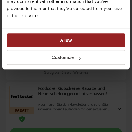
may combine it with other information that you’ve
Gültig bis: Bis auf Weiteres
provided to them or that they’ve collected from your use
of their services.
Pull and Bear Gutschein als Geschenk
bestellen
Sind Sie auf der Suche nach dem perfekten
Allow
Geschenk? Schenken Sie etwas Besonderes,
RABATT
indem Sie einen Pull and Bear Gutschein wählen.
Customize
Rabatt anzeigen
Gültig bis: Bis auf Weiteres
Footlocker Gutscheine, Rabatte und
Neuerscheinungen nicht verpassen!
Abonnieren Sie den Newsletter und seien Sie
immer auf dem Laufenden mit den aktuellen
RABATT
Angeboten, wie Footlocker Gutscheinen,
Rabatten und tollen Neuerscheinungen!