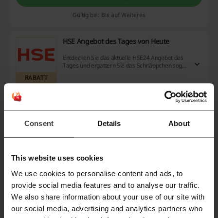
Gültig bis: Bis auf Weiteres
HSE Angebot des Tages von Heute
Entdecken Sie das aktuelle HSE24 Angebot des
Tages und ergattern Sie das Schnäppchen sogar
70% günstiger!
RABATT
Rabatt anzeigen
Gültig bis: Bis auf Weiteres
Consent
Details
About
Kostenloser Standardversand bei Tommy
Hilfiger
This website uses cookies
DHL Standardversand erfolgt bei Tommy Hilfiger
We use cookies to personalise content and ads, to
kostenlos.
provide social media features and to analyse our traffic.
RABATT
We also share information about your use of our site with
our social media, advertising and analytics partners who
Rabatt anzeigen