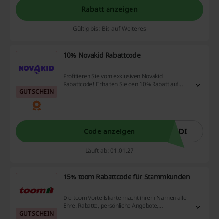
Rabatt anzeigen
Gültig bis: Bis auf Weiteres
10% Novakid Rabattcode
Profitieren Sie vom exklusiven Novakid
Rabattcode! Erhalten Sie den 10% Rabatt auf
GUTSCHEIN
den ersten Kauf für alle Abonnements
ODI
Code anzeigen
Läuft ab: 01.01.27
15% toom Rabattcode für Stammkunden
Die toom Vorteilskarte macht ihrem Namen alle
Ehre. Rabatte, persönliche Angebote,
GUTSCHEIN
Gewinnspiele, Bonuszahlungen – die toom