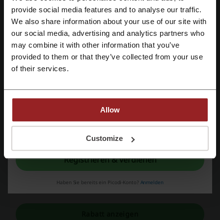
Gültig bis: Bis auf Weiteres
Mit Facebook registrieren
provide social media features and to analyse our traffic.
We also share information about your use of our site with
Lernprogramme für alle bei Novakid
our social media, advertising and analytics partners who
Mit Google-Konto registrieren
may combine it with other information that you’ve
Jetzt wählen Sie den richtigen Programm für Ihr Kind!
Die Programme schon für vierjährige Kinder!
provided to them or that they’ve collected from your use
Mit E-Mail-Adresse registrieren
RABATT
of their services.
Rabatt anzeigen
Allow
Gültig bis: Bis auf Weiteres
Mit der Registrierung bestätigen Sie, dass Sie die
Nutzungsbedingungen
und die
Novakid Empfehlungsprogramm entdecken
Datenschutz
gelesen und akzeptiert haben.
Customize
Registrieren & verdienen
Sie erhalten Bonus für jede*n Freund*in, die Sie zu
Novakid mitbringen!
RABATT
Haben Sie bereits ein Picodi-Konto?
Anmelden
Rabatt anzeigen