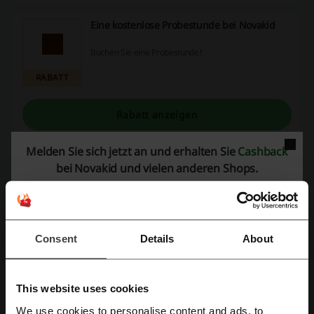
Eine kostenlose Probestunde bei Novakid
Buchen Sie eine Probestunde!
RABATT
Rabatt anzeigen
Gültig bis: Bis auf Weiteres
Melden Sie sich jetzt an und erhalten Sie
Cashback
bei Novakid und vielen anderen Shops.
Novakid Geschwisterrabatt
Novakid bietet einen Geschwisterrabatt an, falls mehr
als 2 Ihrer Kinder bei Novakid lernen!
RABATT
Consent
Details
About
This website uses cookies
Rabatt anzeigen
We use cookies to personalise content and ads, to