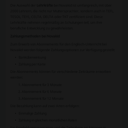
Die Auswahl der
Lehrkräfte
bei Novakid ist umfangreich, mit über
2000 Lehrern, die nicht nur Muttersprachler, sondern auch in TEFL,
TESOL, TEYL, CELTA, DELTA oder TKT zertifiziert sind. Diese
Lehrkräfte nehmen regelmäßig an Schulungen teil, um ihre
berufliche Entwicklung zu gewährleisten.
Zahlungsmethoden bei Novakid
Zum Erwerb von Abonnements für den Englisch-Unterricht bei
Novakid werden folgende Zahlungsoptionen zur Verfügung gestellt:
Banküberweisung
Zahlung per Karte
Die Abonnements können für verschiedene Zeiträume erworben
werden:
Abonnement für 3 Monate
Abonnement für 6 Monate
Abonnement für 12 Monate
Die Bezahlung kann auf zwei Arten erfolgen:
Einmalige Zahlung
Zahlung in gleichen monatlichen Raten
Ein
Empfehlungsprogramm
und die Teilnahme an Aktionen in