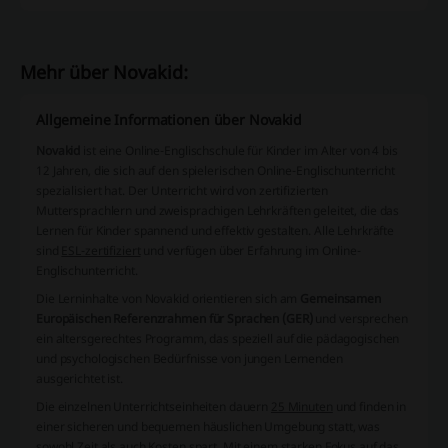
Mehr über Novakid:
Allgemeine Informationen über Novakid
Novakid
ist eine Online-Englischschule für Kinder im Alter von 4 bis
12 Jahren, die sich auf den spielerischen Online-Englischunterricht
spezialisiert hat. Der Unterricht wird von
zertifizierten
Muttersprachlern
und
zweisprachigen Lehrkräften
geleitet, die das
Lernen für Kinder spannend und effektiv gestalten. Alle Lehrkräfte
sind
ESL-zertifiziert
und verfügen über Erfahrung im Online-
Englischunterricht.
Die Lerninhalte von Novakid orientieren sich am
Gemeinsamen
Europäischen Referenzrahmen für Sprachen (GER)
und versprechen
ein altersgerechtes Programm, das speziell auf die pädagogischen
und psychologischen Bedürfnisse von jungen Lernenden
ausgerichtet ist.
Die einzelnen Unterrichtseinheiten dauern
25 Minuten
und finden in
einer sicheren und bequemen häuslichen Umgebung statt, was
sowohl Zeit als auch Kosten spart. Mit einem starken Fokus auf das