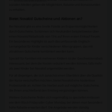
sozialen Medien geben die Möglichkeit, Rabatte und Bonusstunden
zu erhalten.
Bietet Novakid Gutscheine und Aktionen an?
Bei Novakid gibt es eine breite Palette an Ersparnismöglichkeiten
durch Gutscheine. So können sich Neukunden beispielsweise über
einen Novakid Rabattcode von 15% auf ihren ersten Einkauf freuen.
Ein besonderes Highlight ist auch das umfassende Englisch-
Lernangebot für Kinder verschiedener Altersgruppen, das mit
attraktiven Gutscheine kombiniert werden kann.
Speziell für Familien mit mehreren Kindern ist der Geschwisterrabatt
interessant, bei dem die Kosten reduziert werden können, falls mehr
als zwei Kinder bei Novakid angemeldet werden.
Für all diejenigen, die sich zunächst einen Überblick über die Qualität
der Kurse verschaffen möchten, bietet Novakid eine kostenlose
Probestunde an. Achten Sie hierbei auch auf mögliche Gutscheine,
die Ihnen anschließend den Einstieg vergünstigen können.
Weitere Gutscheine finden sich regelmäßig zu speziellen Anlässen
wie dem Black Friday oder Cyber Monday, bei denen man besonders
hohe Rabatte erwarten darf. Die Angebote werden ständig