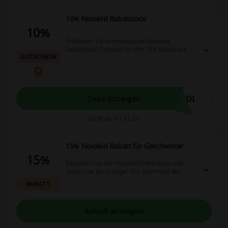
10% Novakid Rabattcode
10%
Profitieren Sie vom exklusiven Novakid
Rabattcode! Erhalten Sie den 10% Rabatt auf
GUTSCHEIN
den ersten Kauf für alle Abonnements
ODI
Code anzeigen
Läuft ab: 01.01.27
15% Novakid Rabatt für Geschwister
15%
Besuchen Sie den Novakid Online-Shop und
sparen Sie bis zu sogar 15% beim Kauf des
Kurses auch für Geschwisterkinder.
RABATT
Rabatt anzeigen