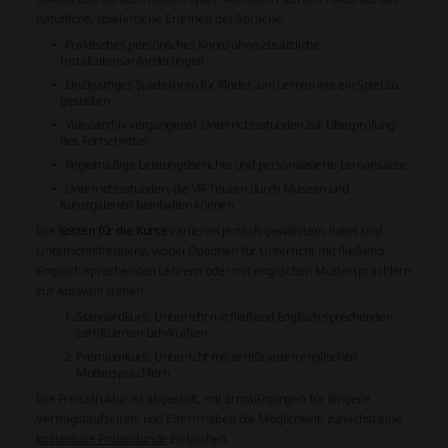
natürliche, spielerische Erlernen der Sprache.
Praktisches persönliches Konto ohne zusätzliche
Installationsanforderungen
Einzigartiges Spielekonto für Kinder, um Lernen wie ein Spiel zu
gestalten
Videoarchiv vergangener Unterrichtsstunden zur Überprüfung
des Fortschrittes
Regelmäßige Leistungsberichte und personalisierte Lernansätze
Unterrichtsstunden, die VR-Touren durch Museen und
Kunstgalerien beinhalten können
Die
Kosten für die Kurse
variieren je nach gewähltem Paket und
Unterrichtsfrequenz, wobei Optionen für Unterricht mit fließend
Englisch sprechenden Lehrern oder mit englischen Muttersprachlern
zur Auswahl stehen.
Standardkurs: Unterricht mit fließend Englisch sprechenden
zertifizierten Lehrkräften
Premiumkurs: Unterricht mit zertifizierten englischen
Muttersprachlern
Die Preisstruktur ist abgestuft, mit Ermäßigungen für längere
Vertragslaufzeiten, und Eltern haben die Möglichkeit, zunächst eine
kostenlose Probestunde
zu buchen.