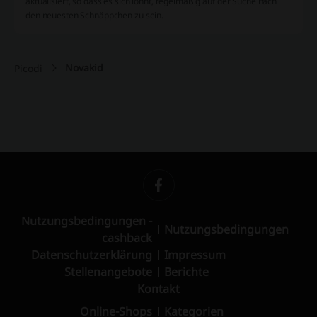
aktualisiert, so dass es sich lohnt, regelmäßig auf der Suche nach
den neuesten Schnäppchen zu sein.
Novakid
Picodi
Nutzungsbedingungen -
Nutzungsbedingungen
cashback
Datenschutzerklärung
Impressum
Stellenangebote
Berichte
Kontakt
Online-Shops
Kategorien