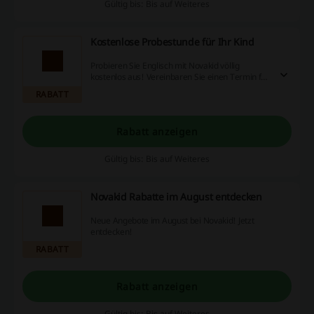
Gültig bis: Bis auf Weiteres
Kostenlose Probestunde für Ihr Kind
Probieren Sie Englisch mit Novakid völlig
kostenlos aus! Vereinbaren Sie einen Termin für
eine kostenlose Probestunde und testen Sie es!
RABATT
Rabatt anzeigen
Gültig bis: Bis auf Weiteres
Novakid Rabatte im August entdecken
Neue Angebote im August bei Novakid! Jetzt
entdecken!
RABATT
Rabatt anzeigen
Gültig bis: Bis auf Weiteres