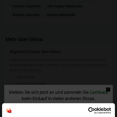
Autodoc Gutschein
Ulla Popken Rabattcode
Bonprix Gutschein
zalando Rabattcode
Mehr über Mona:
Allgemeine Daten über Mona
Elegante Damenmode und Herrenmode sind im Shop Mona in einer
beeindruckenden Vielfalt zu finden. Die Kategorien sind alphabetisch
sortiert und umfassen:
Abendmode
Bade- & Strandmode
Blazer & Anzüge
Melden Sie sich jetzt an und sammeln Sie
Cashback
Blusen & Tuniken
beim Einkauf in vielen anderen Shops.
Homewear & Freizeitmode
Hosen
Jacken & Mäntel