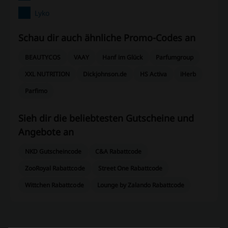
Lyko
Schau dir auch ähnliche Promo-Codes an
BEAUTYCOS
VAAY
Hanf im Glück
Parfumgroup
XXL NUTRITION
Dickjohnson.de
HS Activa
iHerb
Parfimo
Sieh dir die beliebtesten Gutscheine und
Angebote an
NKD Gutscheincode
C&A Rabattcode
ZooRoyal Rabattcode
Street One Rabattcode
Wittchen Rabattcode
Lounge by Zalando Rabattcode