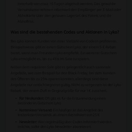
innerhalb von etwa 10 Tagen abgeholt werden. Das gewählte
Versandunternehmen informiert den Empfänger per E-Mail oder
Abholkarte über den genauen Lagerort des Pakets und die
Abholfrist.
Was sind die bestehenden Codes und Aktionen in Lyko?
Bei Lyko können Kunden von einer Vielzahl von Codesn profitieren.
Beispielsweise gibt es einen Gutschein Lyko, der einem 5 € Rabatt
bietet, wenn man Freunden Lyko empfiehlt. Ein weiterer Gutschein
Lyko ermöglicht es, bis zu 45% im Sale zu sparen.
Neben dem regulären Sale gibt es gelegentlich auch saisonale
Angebote, wie zum Beispiel für den Black Friday, bei dem Kunden
des Öfteren bis zu 25% sparen konnten, allerdings sind diese
Angebote nur zeitlich begrenzt gültig. Nicht zu vergessen ist der Lyko
Rabatt, der einem Duft in Originalgröße für nur 1€ zusichert.
Für Neukunden:
Oft gibt es für die Erstanmeldung einen
besonderen Gutschein Lyko
Kostenloser Versand:
Ein häufiger ist das Angebot des
kostenlosen Versands ab einem Bestellwert von 25 €
Newsletter:
Wer regelmäßig über Codes informiert werden
möchte, sollte den Lyko Newsletter abonnieren