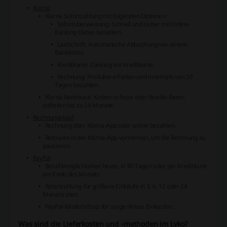
Klarna
Klarna Sofortzahlung
mit folgenden Optionen:
Sofortüberweisung: Schnell und sicher mit Online-
Banking-Daten bezahlen.
Lastschrift: Automatische Abbuchung von einem
Bankkonto.
Kreditkarte: Zahlung mit Kreditkarte.
Rechnung: Produkte erhalten und innerhalb von 30
Tagen bezahlen.
Klarna Ratenkauf
: Kosten in feste oder flexible Raten
aufteilen bis zu 24 Monate.
Rechnungskauf
Rechnung über Klarna-App oder online bezahlen.
Retouren in der Klarna-App vormerken, um die Rechnung zu
pausieren.
PayPal
Bezahlmöglichkeiten heute, in 30 Tagen oder per Kreditkarte
am Ende des Monats.
Ratenzahlung für größere Einkäufe in 3, 6, 12 oder 24
Monatsraten.
PayPal-Käuferschutz für sorgenfreies Einkaufen.
Was sind die Lieferkosten und -methoden im Lyko?