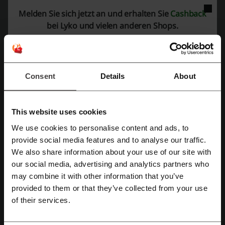
Mehr über Lyko:
Melden Sie sich jetzt an und erhalten Sie
Cashback
bei Lyko und vielen anderen Shops.
Was wissen wir über Lyko?
Lyko
ist Ihre Online-Destination für Beauty-Produkte. Mit einem
umfangreichen Sortiment, das vom Haar- und Hautpflegeprodukten
bis hin zu Make-up und Düften reicht, bietet Lyko alles, was das
Beauty-Herz begehrt.
Consent
Details
About
Haarpflege:
Eine breite Palette an Shampoos, Conditionern,
Haarfarben und Styling-Produkten.
Hautpflege:
Gesichtspflegeprodukte, Körperpflegeartikel und
This website uses cookies
mehr für eine strahlende Haut.
Make-up:
Foundation, Mascara, Lippenstift und alles, was Sie für
We use cookies to personalise content and ads, to
ein perfektes Make-up benötigen.
Mit Facebook registrieren
provide social media features and to analyse our traffic.
Düfte:
Parfums und Eau de Toilettes von Top-Marken.
We also share information about your use of our site with
Premium:
Eine exquisite Auswahl an Produkten von hochwertigen
our social media, advertising and analytics partners who
Mit Google-Konto registrieren
Marken.
may combine it with other information that you’ve
Für den Mann:
Speziell auf die Bedürfnisse der Männerhaut
abgestimmte Produkte.
provided to them or that they’ve collected from your use
Mit E-Mail-Adresse registrieren
Gesundheit & Wellness:
Produkte zur Steigerung des
of their services.
Wohlbefindens.
Lifestyle & Mehr:
Entdecken Sie weitere Produkte für Ihren