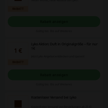
Neuer Monat, neue Rabatte bei Lyko!
RABATT
Rabatt anzeigen
Gültig bis: Bis auf Weiteres
Lyko Aktion: Duft in Originalgröße – für nur
1€
1 €
Jetzt Lyko Angebot entdecken und sparen!
RABATT
Rabatt anzeigen
Gültig bis: Bis auf Weiteres
Kostenloser Versand bei Lyko
Kostenfreier Versand von Bestellungen ab 25 €!