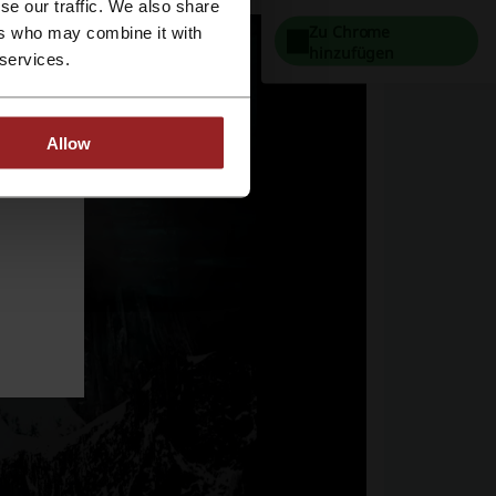
se our traffic. We also share
Zu Chrome
ers who may combine it with
hinzufügen
 services.
Allow