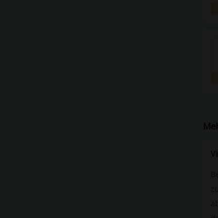
Meh
V
Be
zu
a