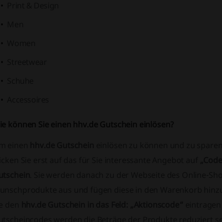
Print & Design
Men
Women
Streetwear
Schuhe
Accessoires
ie können Sie einen hhv.de Gutschein einlösen?
m einen
hhv.de Gutschein
einlösen zu können und zu sparen
icken Sie erst auf das für Sie interessante Angebot auf
„Code
utschein
. Sie werden danach zu der Webseite des Online-Shop
unschprodukte aus und fügen diese in den Warenkorb hinz
ie den
hhv.de Gutschein in das Feld: „Aktionscode“
eintragen
utscheincodes werden die Beträge der Produkte reduziert s