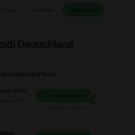
es Tages
Anmelden
Registrieren
codi Deutschland
codi Deutschland Team
ords-Artikel
eal
Code anzeigen
 mit dem HHV
Läuft ab: Bis auf Weiteres
halten