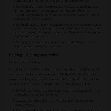
haushaltsüblichen Mengen kostenfrei zurückgenommen.
Bei Online-Kauf eines Elektrogeräts: Vorlage des Kaufbelegs zur
Erhaltung eines Annahmebelegs von Interseroh (ISD) und
kostenfreie Abgabe eines Altgeräts mit vergleichbaren Funktionen
bei jeder ISD-Sammelstelle.
Bei Großgeräten, die online gekauft wurden und den Gerätearten
„Wärmetauscher“, „Bildschirme“ oder „Großgeräte“ zugeordnet
sind, wird eine kostenfreie Abholung des Altgeräts im Rahmen der
Neulieferung angeboten.
Batterien, Akkus und Lampen müssen vor der Rückgabe von
Elektro-Altgeräten entfernt werden.
Hellweg – Zahlungsmethoden
Zahlarten bei Hellweg
Im Hellweg Online Shop stehen Kunden verschiedene Zahlarten zur
Verfügung. Hierbei wird darauf geachtet, Flexibilität und Sicherheit
beim Bezahlprozess zu gewährleisten. Nachfolgend finden Sie eine
detaillierte Übersicht der angebotenen Zahlungsmöglichkeiten:
PayPal
: Nach Abschluss des Bestellvorgangs erfolgt die Zahlung
und Belastung des PayPal-Kontos.
Amazon Pay
: Diese Option ermöglicht die Zahlung über das
Amazon-Konto.
Kreditkarte
: Akzeptiert werden Kreditkarten der Anbieter Visa und