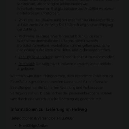
Mastercard. Die benötigten Informationen wie
Kreditkartennummer, Gültigkeitsdatum und Prüfziffer werden im
Bestellprozess angefordert.
Vorkasse
: Die Überweisung des gesamten Kaufbetrags erfolgt
auf das Konto von Hellweg. Die Lieferzeit beginnt nach Eingang
der Zahlung.
Rechnung
: Bei diesem Verfahren zahlt der Kunde nach
Warenerhalt innerhalb von 14 Tagen. Hierfür werden
Bonitätsinformationen vorbehalten und es gelten spezifische
Bedingungen, wie identische Liefer- und Rechnungsadressen.
Zahlung bei Abholung
: Diese Option ist direkt im Markt möglich.
Ratenkauf
: Die Möglichkeit, in Raten zu zahlen, wird ebenfalls
angeboten.
Weiterhin wird darauf hingewiesen, dass bestimmte Zahlarten im
Einzelfall ausgeschlossen werden können und für telefonische
Bestellungen nur die Zahlarten Rechnung und Vorkasse zur
Verfügung stehen. Die Sicherheit der personenbezogenen Daten
wird durch eine verschlüsselte Übertragung gewährleistet.
Informationen zur Lieferung im Hellweg
Lieferoptionen & Versand bei HELLWEG:
Paketfähige Artikel: