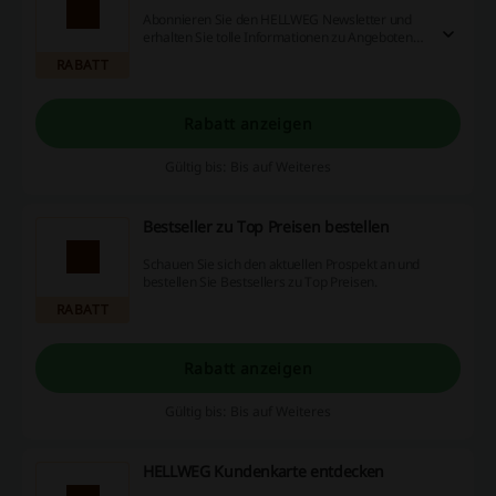
Abonnieren Sie den HELLWEG Newsletter und
erhalten Sie tolle Informationen zu Angeboten
und Neuigkeiten.
RABATT
Rabatt anzeigen
Gültig bis: Bis auf Weiteres
Bestseller zu Top Preisen bestellen
Schauen Sie sich den aktuellen Prospekt an und
bestellen Sie Bestsellers zu Top Preisen.
RABATT
Rabatt anzeigen
Gültig bis: Bis auf Weiteres
HELLWEG Kundenkarte entdecken