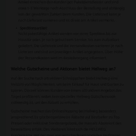
Artikel erreichen den Kunden per Paketdienstleister und sind
etwa 1-3 Werktage nach Abschluss der Bestellung und abhängig
von der gewählten Zahlart beim Kunden. Die Lieferzeit kann je
nach Lieferant variieren und ist direkt am Artikel vermerkt.
Speditionsartikel:
Nicht paketfähige Artikel werden von einer Spedition bis zur
Haustür oder, je nach gebuchtem Service, bis zum Aufstellort
geliefert. Die Lieferzeit und die Versandkosten variieren je nach
Lieferant und sind am jeweiligen Artikel angegeben. Über Höhe
der Versandkosten wird im Bestellvorgang informiert.
Welche Gutscheine und Aktionen bietet Hellweg an?
Auf der Suche nach attraktiven Schnäppchen bietet Hellweg eine
Vielzahl von Möglichkeiten, um beim Einkauf für Haus und Garten zu
sparen. Derzeit können Kunden von einem attraktiven Angebot des
Tages profitieren, wobei kein spezieller Hellweg Gutscheincode
notwendig ist, um den Rabatt zu erhalten.
Gutscheine machen das Onlineshopping bei Hellweg besonders
ansprechend. Es gibt beispielsweise Rabatte auf Bestseller zu Top
Preisen oder exklusive Sonderangebote, die man als Abonnent des
Newsletters erhält. Des Weiteren lohnt sich die HELLWEG
Kundenkarte, mit der man von verschiedenen Vorteilen profitieren