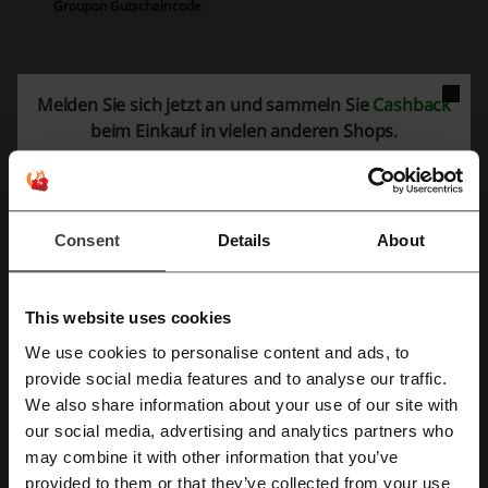
Groupon Gutscheincode
Melden Sie sich jetzt an und sammeln Sie
Cashback
Mehr über Hellweg:
beim Einkauf in vielen anderen Shops.
Hellweg – was wissen wir?
HELLWEG Baumarkt & Online-Shop
bietet eine umfangreiche
Auswahl für Heimwerker und Gartenfreunde. Kunden können
Produkte für Renovierungsarbeiten, Neubauvorhaben und
Consent
Details
About
Gartenprojekte sowohl online als auch in den vielen Märkten des
Unternehmens finden.
Im Bereich
Gartenmarkt
finden sich Artikel wie Gartenmöbel,
This website uses cookies
Hochbeete, Garten- und Gerätehäuser, sowie eine reiche Auswahl
We use cookies to personalise content and ads, to
an Pflanzen und Gartenwerkzeugen.
Mit Facebook registrieren
provide social media features and to analyse our traffic.
Für
Bauen & Renovieren
bietet HELLWEG Materialien und
We also share information about your use of our site with
Werkzeuge sowie Bauelemente. Von Trockenbau und Bodenbelägen
bis hin zu Badmöbeln und Kaminen & Öfen ist alles verfügbar, was
our social media, advertising and analytics partners who
Mit Google-Konto registrieren
für eine Renovierung notwendig ist.
may combine it with other information that you’ve
Die Kategorie
Maschinen & Werkzeuge
umfasst hochwertige
provided to them or that they’ve collected from your use