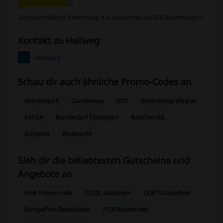
Durchschnittliche Bewertung: 4.5, basierend auf 350 Bewertungen
Kontakt zu Hellweg:
Hellweg
Schau dir auch ähnliche Promo-Codes an
Rolloshop24
Gardenway
HSE
Elektroshop Wagner
SVH24
Bürobedarf Thüringen
Böttcher AG
Büroplus
Bauknecht
Sieh dir die beliebtesten Gutscheine und
Angebote an
Wolt Promo code
CECIL Gutschein
LEVI'S Gutschein
EuropaPark Rabattcode
JYSK Rabattcode