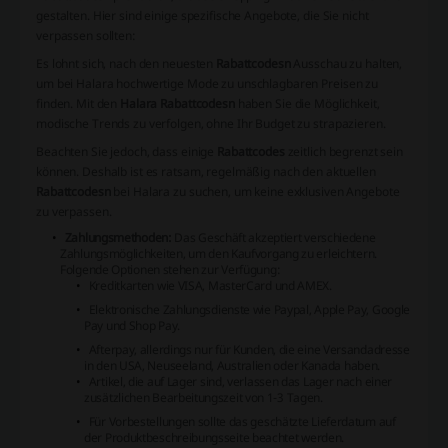
gestalten. Hier sind einige spezifische Angebote, die Sie nicht
verpassen sollten:
Es lohnt sich, nach den neuesten
Rabattcodesn
Ausschau zu halten,
um bei Halara hochwertige Mode zu unschlagbaren Preisen zu
finden. Mit den
Halara Rabattcodesn
haben Sie die Möglichkeit,
modische Trends zu verfolgen, ohne Ihr Budget zu strapazieren.
Beachten Sie jedoch, dass einige
Rabattcodes
zeitlich begrenzt sein
können. Deshalb ist es ratsam, regelmäßig nach den aktuellen
Rabattcodesn
bei Halara zu suchen, um keine exklusiven Angebote
zu verpassen.
Zahlungsmethoden:
Das Geschäft akzeptiert verschiedene
Zahlungsmöglichkeiten, um den Kaufvorgang zu erleichtern.
Folgende Optionen stehen zur Verfügung:
Kreditkarten wie VISA, MasterCard und AMEX.
Elektronische Zahlungsdienste wie Paypal, Apple Pay, Google
Pay und Shop Pay.
Afterpay, allerdings nur für Kunden, die eine Versandadresse
in den USA, Neuseeland, Australien oder Kanada haben.
Artikel, die auf Lager sind, verlassen das Lager nach einer
zusätzlichen Bearbeitungszeit von 1-3 Tagen.
Für Vorbestellungen sollte das geschätzte Lieferdatum auf
der Produktbeschreibungsseite beachtet werden.