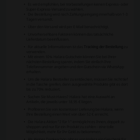
Es wird empfohlen, bei Vorbestellungen keinen Express- oder
Super-Express-Versand zu wählen.
Die Bestellung wird nach Zahlungseingang innerhalb von 1-3
Tagen versandt.
Über den Versand wird per E-Mail benachrichtigt.
Unvorhersehbare Faktoren können das tatsächliche
Lieferdatum beeinflussen.
Für aktuelle Informationen ist das
Tracking der Bestellung
zu
verwenden.
Mit einem 10% Halara Gutschein können Sie bei Ihrer
nächsten Bestellung sparen, indem Sie einfach Ihre
Telefonnummer angeben und den Gutschein via WhatsApp
erhalten.
Um die Halara Bestseller zu entdecken, müssen Sie nicht tief
in die Tasche greifen, denn ausgewählte Produkte gibt es dort
bis zu 70% reduziert.
Suchen Sie Must-Haves? Halara hat eine Auswahl an
Artikeln, die jeweils unter 18,95 € liegen.
Profitieren Sie von kostenloser Lieferung bei Halara, wenn
Ihre Bestellung einen Wert von über 52 € erreicht.
Die Halara Aktion "2 für 1" ermöglicht es Ihnen, doppelt zu
shoppen und nur für ein Produkt zu zahlen - eine tolle
Möglichkeit, mehr für Ihr Geld zu bekommen.
Als kleines Dankeschön gibt es von Halara ein Geschenk für