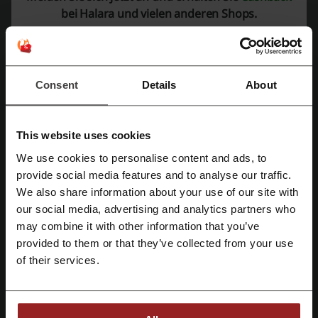
bei Halara und vielen anderen Shops.
Bewerte die Rabattcodes für Halara und hilf anderen Nutzern, die
besten Angebote auszuwählen.
Kontakt zu Halara:
Consent
Details
About
Room 1401, Cambridge House, 26-28 Cameron
Road Tsimshatsui, Kowloon, Hong Kong
This website uses cookies
E-Mail-Adresse anzeigen
We use cookies to personalise content and ads, to
Mit Facebook registrieren
Halara
provide social media features and to analyse our traffic.
We also share information about your use of our site with
Schau dir auch ähnliche Promo-Codes an
our social media, advertising and analytics partners who
Mit Google-Konto registrieren
may combine it with other information that you’ve
nu-in
Wittchen
merchandisingplaza
WENZ
provided to them or that they’ve collected from your use
Mit E-Mail-Adresse registrieren
of their services.
Solebox
Loverlock
Ynot?
GALERIA
Rosegal
Sieh dir die beliebtesten Gutscheine und
Angebote an