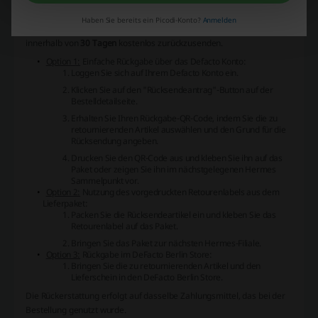
und eine Rückgabe machen?
Haben Sie bereits ein Picodi-Konto?
Anmelden
Rückgaberecht:
Kunden haben das Recht, nicht getragene Artikel
innerhalb von
30 Tagen
kostenlos zurückzusenden.
Option 1:
Einfache Rückgabe über das Defacto Konto:
Loggen Sie sich auf Ihrem Defacto Konto ein.
Klicken Sie auf den "Rücksendeantrag"-Button auf der
Bestelldetailseite.
Erhalten Sie Ihren Rückgabe-QR-Code, indem Sie die zu
retournierenden Artikel auswählen und den Grund für die
Rücksendung angeben.
Drucken Sie den QR-Code aus und kleben Sie ihn auf das
Paket oder zeigen Sie ihn im nächstgelegenen Hermes
Sammelpunkt vor.
Option 2:
Nutzung des vorgedruckten Retourenlabels aus dem
Lieferpaket:
Packen Sie die Rücksendeartikel ein und kleben Sie das
Retourenlabel auf das Paket.
Bringen Sie das Paket zur nächsten Hermes-Filiale.
Option 3:
Rückgabe im DeFacto Berlin Store:
Bringen Sie die zu retournierenden Artikel und den
Lieferschein in den DeFacto Berlin Store.
Die Rückerstattung erfolgt auf dasselbe Zahlungsmittel, das bei der
Bestellung genutzt wurde.