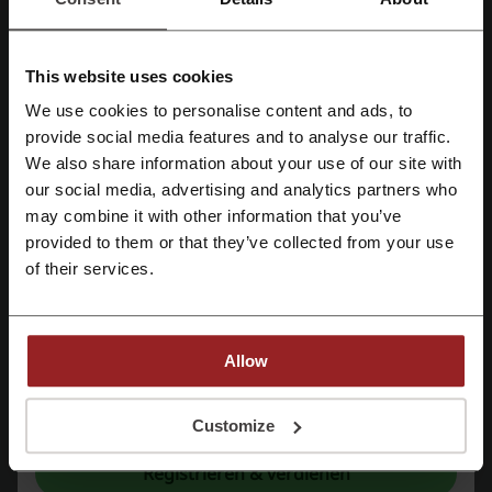
Pandora Gutscheincode
EMP Gutschein
iHerb Rabattcode
Kinguin Gutschein
This website uses cookies
We use cookies to personalise content and ads, to
Mit Facebook registrieren
provide social media features and to analyse our traffic.
We also share information about your use of our site with
Mehr über DeFacto:
our social media, advertising and analytics partners who
Mit Google-Konto registrieren
may combine it with other information that you’ve
Allgemeine Informationen über DeFacto
provided to them or that they’ve collected from your use
Mit E-Mail-Adresse registrieren
DeFacto Fashion
steht für mediterrane Mode für Männer und Frauen
of their services.
und bietet eine Vielzahl an Bekleidungsstücken und Accessoires an.
Sortiment:
DeFacto bietet eine reiche Auswahl an Bekleidung:
Damenbekleidung
Allow
Herrenbekleidung
Kinderbekleidung
Mit der Registrierung bestätigen Sie, dass Sie die
Nutzungsbedingungen
und die
Babyausstattung
Datenschutz
gelesen und akzeptiert haben.
Customize
DEFACTO FIT - Fitnesskleidung
Registrieren & verdienen
DeFacto – Wie kann man eine Beschwerde abschließen