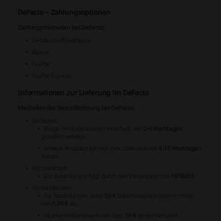
DeFacto – Zahlungsoptionen
Zahlungsmethoden bei DeFacto:
Debitkarte/Kreditkarte
Klarna
PayPal
PayPal Express
Informationen zur Lieferung im DeFacto
Methoden der Bestelllieferung bei DeFacto:
Lieferzeit:
Einige Produkte können innerhalb von
2-4 Werktagen
geliefert werden.
Andere Produkte können eine Lieferzeit von
8-10 Werktagen
haben.
Partnerschaft:
Die Zustellung erfolgt durch den Versandpartner
HERMES
.
Versandkosten:
Für Bestellungen unter
50 €
fallen Versandkosten in Höhe
von
5,99 €
an.
Ab einem Warenwert von über
50 €
ist der Versand