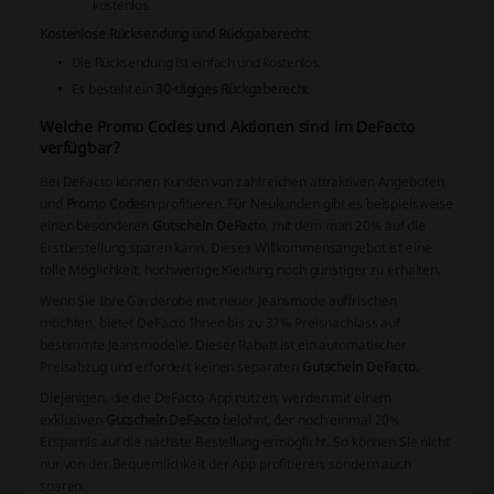
kostenlos.
Kostenlose Rücksendung und Rückgaberecht:
Die Rücksendung ist einfach und kostenlos.
Es besteht ein
30-tägiges Rückgaberecht
.
Welche Promo Codes und Aktionen sind im DeFacto
verfügbar?
Bei DeFacto können Kunden von zahlreichen attraktiven Angeboten
und
Promo Codesn
profitieren. Für Neukunden gibt es beispielsweise
einen besonderen
Gutschein DeFacto
, mit dem man 20% auf die
Erstbestellung sparen kann. Dieses Willkommensangebot ist eine
tolle Möglichkeit, hochwertige Kleidung noch günstiger zu erhalten.
Wenn Sie Ihre Garderobe mit neuer Jeansmode auffrischen
möchten, bietet DeFacto Ihnen bis zu 37% Preisnachlass auf
bestimmte Jeansmodelle. Dieser Rabatt ist ein automatischer
Preisabzug und erfordert keinen separaten
Gutschein DeFacto
.
Diejenigen, die die DeFacto-App nutzen, werden mit einem
exklusiven
Gutschein DeFacto
belohnt, der noch einmal 20%
Ersparnis auf die nächste Bestellung ermöglicht. So können Sie nicht
nur von der Bequemlichkeit der App profitieren, sondern auch
sparen.