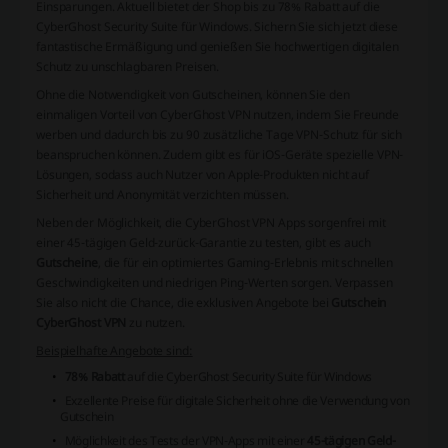
Einsparungen. Aktuell bietet der Shop bis zu 78% Rabatt auf die
CyberGhost Security Suite für Windows. Sichern Sie sich jetzt diese
fantastische Ermäßigung und genießen Sie hochwertigen digitalen
Schutz zu unschlagbaren Preisen.
Ohne die Notwendigkeit von
Gutscheinen
, können Sie den
einmaligen Vorteil von CyberGhost VPN nutzen, indem Sie Freunde
werben und dadurch bis zu 90 zusätzliche Tage VPN-Schutz für sich
beanspruchen können. Zudem gibt es für iOS-Geräte spezielle VPN-
Lösungen, sodass auch Nutzer von Apple-Produkten nicht auf
Sicherheit und Anonymität verzichten müssen.
Neben der Möglichkeit, die CyberGhost VPN Apps sorgenfrei mit
einer 45-tägigen Geld-zurück-Garantie zu testen, gibt es auch
Gutscheine
, die für ein optimiertes Gaming-Erlebnis mit schnellen
Geschwindigkeiten und niedrigen Ping-Werten sorgen. Verpassen
Sie also nicht die Chance, die exklusiven Angebote bei
Gutschein
CyberGhost VPN
zu nutzen.
Beispielhafte Angebote sind:
78% Rabatt
auf die CyberGhost Security Suite für Windows
Exzellente Preise für digitale Sicherheit ohne die Verwendung von
Gutschein
Möglichkeit des Tests der VPN-Apps mit einer
45-tägigen Geld-