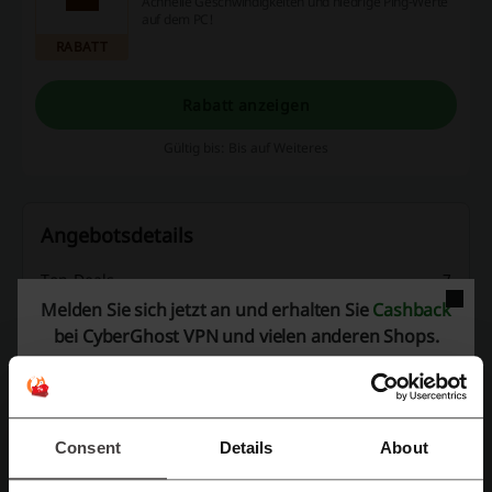
Achnelle Geschwindigkeiten und niedrige Ping-Werte
auf dem PC!
RABATT
Rabatt anzeigen
Gültig bis: Bis auf Weiteres
Angebotsdetails
Top-Deals
7
Melden Sie sich jetzt an und erhalten Sie
Cashback
Bester Rabatt
78%
bei CyberGhost VPN und vielen anderen Shops.
Zuletzt aktualisiert
01.08.26, 06:00
Wir verwenden Affiliate-Links und erhalten möglicherweise eine Provision.
Consent
Details
About
Bewertung der Rabattcodes für CyberGhost