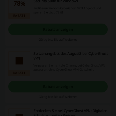
Security Suite für Windows
78%
Profitieren Sie vom CyberGhost VPN Angebot und
sparen Sie dazu 78%!
RABATT
Rabatt anzeigen
Gültig bis: Bis auf Weiteres
Spitzenangebot des AugustS bei CyberGhost
VPN
Verpassen Sie nicht die Chance, bei CyberGhost VPN
zu sparen, ohne CyberGhost VPN Gutschein.
RABATT
Rabatt anzeigen
Gültig bis: Bis auf Weiteres
Entdecken Sie bei CyberGhost VPN: Digitaler
Schutz zu besten Preisen!