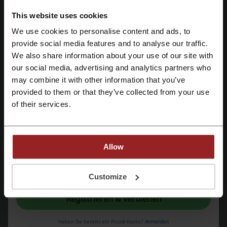
VPN
This website uses cookies
We use cookies to personalise content and ads, to
Mit Facebook registrieren
Bewerte die Rabattcodes für CyberGhost VPN und hilf anderen
provide social media features and to analyse our traffic.
Nutzern, die besten Angebote auszuwählen.
We also share information about your use of our site with
our social media, advertising and analytics partners who
Mit Google-Konto registrieren
Kontakt zu CyberGhost VPN:
may combine it with other information that you’ve
provided to them or that they’ve collected from your use
CyberGhost VPN
Mit E-Mail-Adresse registrieren
of their services.
Schau dir auch ähnliche Promo-Codes an
hide.me VPN
RusVPN
CCleaner
NordVPN
Allow
Sieh dir die beliebtesten Gutscheine und
Mit der Registrierung bestätigen Sie, dass Sie die
Nutzungsbedingungen
und die
Angebote an
Datenschutz
gelesen und akzeptiert haben.
Customize
Registrieren & verdienen
iHerb Rabattcode
Superdry Gutscheincode
Elektroshop Wagner Rabattcode
Lentiamo Rabattcode
Haben Sie bereits ein Picodi-Konto?
Anmelden