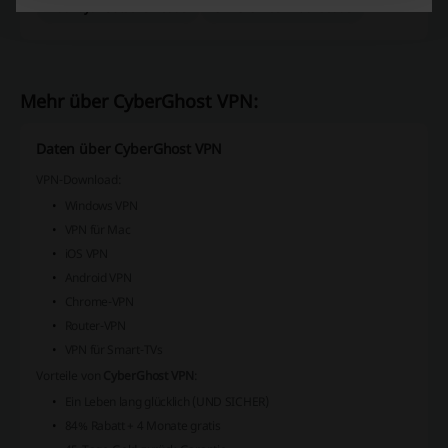
ZooRoyal Gutscheincode
OTTO Office Aktionscode
Mehr über CyberGhost VPN:
Daten über CyberGhost VPN
VPN-Download:
Windows VPN
VPN für Mac
iOS VPN
Android VPN
Chrome-VPN
Router-VPN
VPN für Smart-TVs
Vorteile von
CyberGhost VPN
:
Ein Leben lang glücklich (UND SICHER)
84% Rabatt + 4 Monate gratis