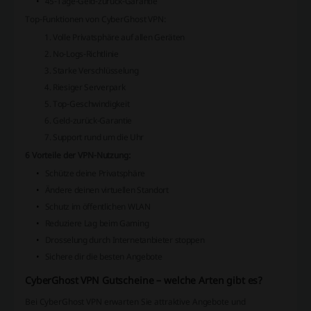
45-Tage-Geld-zurück-Garantie
Top-Funktionen von CyberGhost VPN:
Volle Privatsphäre auf allen Geräten
No-Logs-Richtlinie
Starke Verschlüsselung
Riesiger Serverpark
Top-Geschwindigkeit
Geld-zurück-Garantie
Support rund um die Uhr
6 Vorteile der VPN-Nutzung:
Schütze deine Privatsphäre
Ändere deinen virtuellen Standort
Schutz im öffentlichen WLAN
Reduziere Lag beim Gaming
Drosselung durch Internetanbieter stoppen
Sichere dir die besten Angebote
CyberGhost VPN Gutscheine – welche Arten gibt es?
Bei CyberGhost VPN erwarten Sie attraktive Angebote und