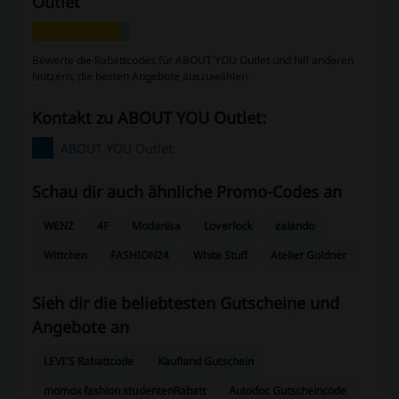
Outlet
Bewerte die Rabattcodes für ABOUT YOU Outlet und hilf anderen
Nutzern, die besten Angebote auszuwählen.
Kontakt zu ABOUT YOU Outlet:
ABOUT YOU Outlet
Schau dir auch ähnliche Promo-Codes an
WENZ
4F
Modanisa
Loverlock
zalando
Wittchen
FASHION24
White Stuff
Atelier Goldner
Sieh dir die beliebtesten Gutscheine und
Angebote an
LEVI'S Rabattcode
Kaufland Gutschein
momox fashion studentenRabatt
Autodoc Gutscheincode