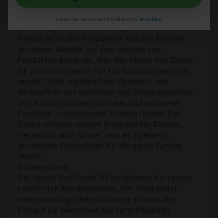
ökologische Standards erfüllen.
Outlet-Angebote
Haben Sie bereits ein Picodi-Konto?
Anmelden
Ein Schlüsselelement des Shops ist die breite
Palette an Outlet-Produkten. Kunden können
attraktive Rabatte auf eine Vielzahl von
Produkten erwarten, was den About You Outlet
DE zu einem idealen Ort für Schnäppchenjäger
macht. Dank regelmäßiger Aktionen und
Verkäufe ist das Sortiment des Shops dynamisch,
und Kunden können oft neue und exklusive
Produkte zu reduzierten Preisen finden. Das
Outlet umfasst sowohl Produkte für Damen,
Herren als auch Kinder, was es zu einem
attraktiven Einkaufsziel für die ganze Familie
macht.
Kundendienst
Der About You Outlet DE ist bekannt für seinen
exzellenten Kundenservice. Der Shop bietet
mehrsprachige Unterstützung an, was den
Einkauf für Menschen aus verschiedenen