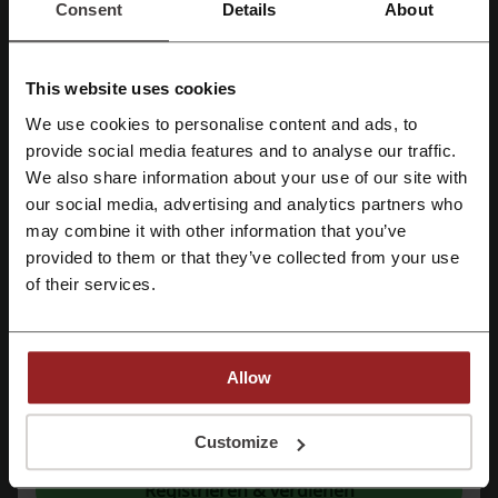
Consent
Details
About
Produktbeschreibungen, Kundenbewertungen
und hochwertige Bilder, um eine fundierte
Kaufentscheidung zu erleichtern. Darüber hinaus
This website uses cookies
ermöglicht der About You Outlet DE einen
schnellen Bestellprozess, flexible
We use cookies to personalise content and ads, to
Zahlungsmethoden und bequeme Liefer- und
Mit Facebook registrieren
provide social media features and to analyse our traffic.
Rückgabeoptionen.
We also share information about your use of our site with
our social media, advertising and analytics partners who
Nachhaltigkeit und soziale Verantwortung
Mit Google-Konto registrieren
may combine it with other information that you’ve
In einer Zeit, in der das Bewusstsein für
provided to them or that they’ve collected from your use
Umweltschutz wächst, setzt der About You
Mit E-Mail-Adresse registrieren
of their services.
Outlet DE auf nachhaltige Entwicklung in der
Modebranche. Das Unternehmen fördert aktiv
Initiativen im Zusammenhang mit
umweltfreundlichen Produktionsprozessen,
Allow
unterstützt nachhaltige Mode und bemüht sich,
seinen CO2-Fußabdruck zu minimieren. Für
Mit der Registrierung bestätigen Sie, dass Sie die
Nutzungsbedingungen
und die
Kunden, die verantwortungsbewusste Modewahl
Datenschutz
gelesen und akzeptiert haben.
Customize
treffen möchten, bietet der Shop spezielle
Kategorien mit Produkten, die hohe ethische und
Registrieren & verdienen