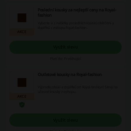
Poslední kousky za nejlepší ceny na Royal-
fashion
Vyberte si z nabídky posledních kousků oblečení a
doplňků z eshopu Royal-fashion.
AKCE
Využít slevu
Platí do: Probíhající
Outletové kousky na Royal-fashion
Výprodej obuvi a doplňků od Royal-fashion! Slevy na
úžasné kousky z eshopu.
AKCE
Využít slevu