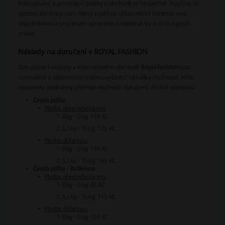
Nakupování a provedení platby v obchodě je bezpečné. Používá se
systém IAI-Shop.com, který zajišťuje zákazníkům kontrolu nad
objednávkou a procesem zpracování objednávky a chrání jejich
práva.
Náklady na doručení v ROYAL FASHION
Doručovací metody v internetovém obchodě
Royal-fashion
jsou
rozmanité a zákazníci si mohou vybrat z několika možností. Níže
naleznete podrobný přehled možností doručení, včetně poplatků.
Česká pošta
Platba před odesláním:
0kg – 5kg: 110 Kč
5,1kg - 15kg: 125 Kč
Platba dobírkou:
0kg – 5kg: 140 Kč
5,1kg - 15kg: 165 Kč
Česká pošta - Balikovna
Platba před odesláním:
0kg – 5kg: 85 Kč
5,1kg - 15kg: 115 Kč
Platba dobírkou:
0kg – 5kg: 120 Kč