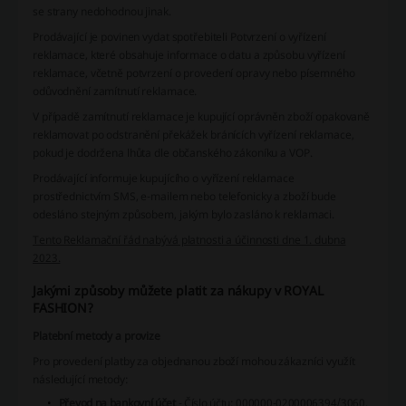
se strany nedohodnou jinak.
Prodávající je povinen vydat spotřebiteli
Potvrzení o vyřízení
reklamace
, které obsahuje informace o datu a způsobu vyřízení
reklamace, včetně potvrzení o provedení opravy nebo písemného
odůvodnění zamítnutí reklamace.
V případě zamítnutí reklamace je kupující oprávněn zboží opakovaně
reklamovat po odstranění překážek bránících vyřízení reklamace,
pokud je dodržena lhůta dle občanského zákoníku a VOP.
Prodávající informuje kupujícího o vyřízení reklamace
prostřednictvím SMS, e-mailem nebo telefonicky a zboží bude
odesláno stejným způsobem, jakým bylo zasláno k reklamaci.
Tento Reklamační řád nabývá platnosti a účinnosti dne 1. dubna
2023.
Jakými způsoby můžete platit za nákupy v ROYAL
FASHION?
Platební metody a provize
Pro provedení platby za objednanou zboží mohou zákazníci využít
následující metody:
Převod na bankovní účet
- Číslo účtu:
000000-0200006394/3060
,