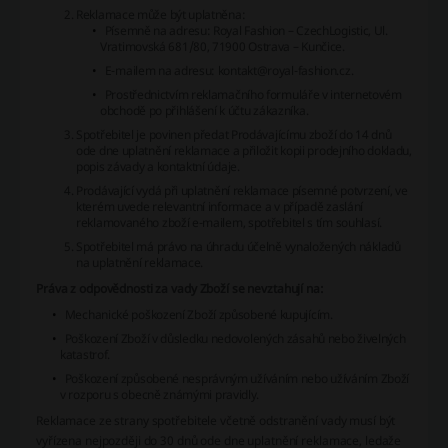
Reklamace může být uplatněna:
Písemně na adresu: Royal Fashion – CzechLogistic, Ul.
Vratimovská 681/80, 71900 Ostrava – Kunčice.
E-mailem na adresu: kontakt@royal-fashion.cz.
Prostřednictvím reklamačního formuláře v internetovém
obchodě po přihlášení k účtu zákazníka.
Spotřebitel je povinen předat Prodávajícímu zboží do 14 dnů
ode dne uplatnění reklamace a přiložit kopii prodejního dokladu,
popis závady a kontaktní údaje.
Prodávající vydá při uplatnění reklamace písemné potvrzení, ve
kterém uvede relevantní informace a v případě zaslání
reklamovaného zboží e-mailem, spotřebitel s tím souhlasí.
Spotřebitel má právo na úhradu účelně vynaložených nákladů
na uplatnění reklamace.
Práva z odpovědnosti za vady Zboží se nevztahují na:
Mechanické poškození Zboží způsobené kupujícím.
Poškození Zboží v důsledku nedovolených zásahů nebo živelných
katastrof.
Poškození způsobené nesprávným užíváním nebo užíváním Zboží
v rozporu s obecně známými pravidly.
Reklamace ze strany spotřebitele včetně odstranění vady musí být
vyřízena nejpozději do 30 dnů ode dne uplatnění reklamace, ledaže