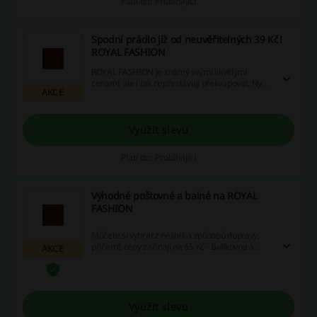
Platí do: Probíhající
Spodní prádlo již od neuvěřitelných 39 Kč!
ROYAL FASHION
ROYAL FASHION je známý svými skvělými
cenami, ale i tak nepřestávají překvapovat. Nyní
AKCE
můžete spodní prádlo nakoupit už od 39 Kč!
Využít slevu
Platí do: Probíhající
Výhodné poštovné a balné na ROYAL
FASHION
Můžete si vybrat z několika způsobů dopravy,
přičemž ceny začínají na 65 Kč - Balíkovna a
AKCE
například Zásilkovna do 5 kg stojí 70 Kč.
Využít slevu