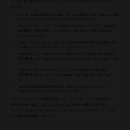
-15% na kompletní sortiment, což je ideální příležitost pro osvěžení
šatníku.
Jedním z
slevové kódy
je sleva -75% v outletové části obchodu, kde
se dají najít kvalitní kousky za zlomek původní ceny.
Royal-fashion rovněž pravidelně přichází se speciálními
slevový
kód ROYAL FASHION
, které mohou zahrnovat až 50% slevy na
vybrané produkty.
Další možností, jak ušetřit, je využít
slevový kód ROYAL FASHION
na nákup originálních tenisek za výhodné ceny.
Pro fanoušky Royal-fashion lze občas najít i
slevový kód ROYAL
FASHION
, které nepotřebují žádný specifický kód a jsou aplikovány
automaticky.
Někdy je možné narazit i na jedinečné
slevový kód ROYAL
FASHION
pro nákup spodního prádla, kdy ceny začínají už na 39
Kč.
slevový kód ROYAL FASHION
může být také aplikován na
poštovné a balné, s cenami dopravy od 65 Kč.
Vybrat si správné
slevové kódy
může být klíčem k úspěšnému a
výhodnému nakupování. Sledujte pravidelně nabídky od Royal-
fashion a užijte si ten nejlepší módní zážitek s úsporami, které jsou
díky
slevové kódy
ještě sladší.