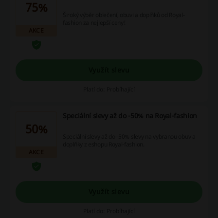
75%
Široký výběr oblečení, obuvi a doplňků od Royal-
fashion za nejlepší ceny!
AKCE
Využít slevu
Platí do: Probíhající
Speciální slevy až do -50% na Royal-fashion
50%
Speciální slevy až do -50% slevy na vybranou obuv a
doplňky z eshopu Royal-fashion.
AKCE
Využít slevu
Platí do: Probíhající