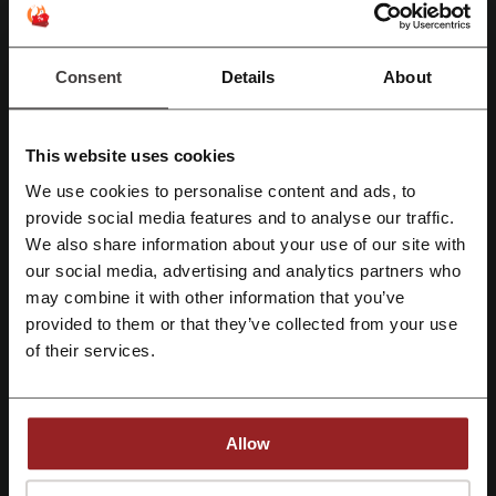
Muži - halenky, pánské kalhoty, pyžama, župany a další.
Děti - dětské kalhoty, pyžama a další.
Consent
Details
About
Spodní prádlo a plážové oblečení
Ženy - kalhotky, podprsenky, ponožky, soupravy spodního prádla,
body, punčocháče.
Muži - spodní prádlo, pánské ponožky, pánské legíny.
This website uses cookies
Děti - spodní prádlo, ponožky, punčocháče.
We use cookies to personalise content and ads, to
Doplňky
Registrujte se přes Facebook
provide social media features and to analyse our traffic.
Ženy - kabelky, batohy, peněženky, šátky, nákrčníky, šály, čepice a
We also share information about your use of our site with
klobouky, rukavice, opasky, roušky.
our social media, advertising and analytics partners who
Registrujte se přes Google
Muži - kšiltovky, peněženky, ledvinky, rukavice.
may combine it with other information that you’ve
Děti - rukavice, kšiltovky, hračky.
provided to them or that they’ve collected from your use
Registrujte si svůj e-mail
Pro domácnost
of their services.
Lůžkoviny - přikrývky, ložní prádlo, povlečení na postel, ručníky,
ubrousky.
Akční nabídka:
Propagace s až 50% slevou.
Uvedené ceny jsou včetně DPH.
Allow
Nakupující z České republiky mohou využít stawky VAT.
Registrací potvrzujete, že jste si přečetli a souhlasíte "
se smluvními