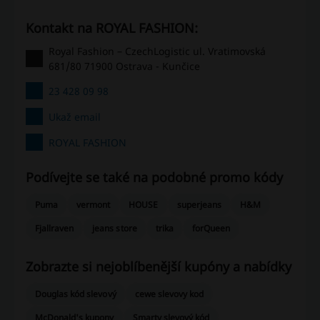
Kontakt na ROYAL FASHION:
Royal Fashion – CzechLogistic ul. Vratimovská
681/80 71900 Ostrava - Kunčice
23 428 09 98
Ukaž email
ROYAL FASHION
Podívejte se také na podobné promo kódy
Puma
vermont
HOUSE
superjeans
H&M
Fjallraven
jeans store
trika
forQueen
Zobrazte si nejoblíbenější kupóny a nabídky
Douglas kód slevový
cewe slevovy kod
McDonald's kupony
Smarty slevový kód