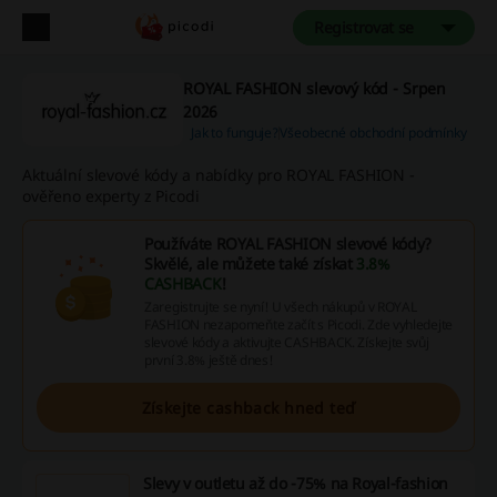
Registrovat se
ROYAL FASHION slevový kód - Srpen
2026
Jak to funguje?
Všeobecné obchodní podmínky
Aktuální slevové kódy a nabídky pro ROYAL FASHION -
ověřeno experty z Picodi
Používáte ROYAL FASHION slevové kódy?
Skvělé, ale můžete také získat
3.8%
CASHBACK
!
Zaregistrujte se nyní! U všech nákupů v ROYAL
FASHION nezapomeňte začít s Picodi. Zde vyhledejte
slevové kódy a aktivujte CASHBACK. Získejte svůj
první 3.8% ještě dnes!
Získejte cashback hned teď
Slevy v outletu až do -75% na Royal-fashion