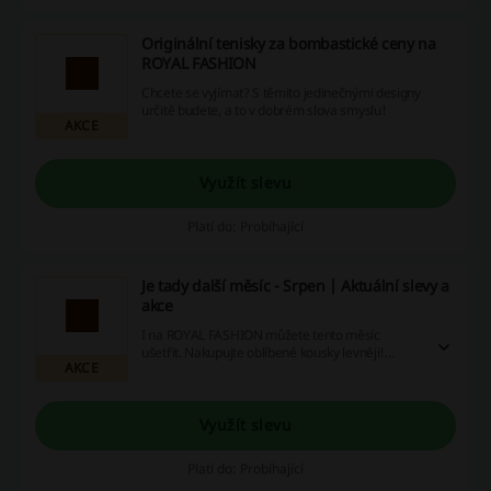
Originální tenisky za bombastické ceny na
ROYAL FASHION
Chcete se vyjímat? S těmito jedinečnými designy
určitě budete, a to v dobrém slova smyslu!
AKCE
Využít slevu
Platí do: Probíhající
Je tady další měsíc - Srpen | Aktuální slevy a
akce
I na ROYAL FASHION můžete tento měsíc
ušetřit. Nakupujte oblíbené kousky levněji!
AKCE
ROYAL FASHION slevový kód není potřeba.
Využít slevu
Platí do: Probíhající