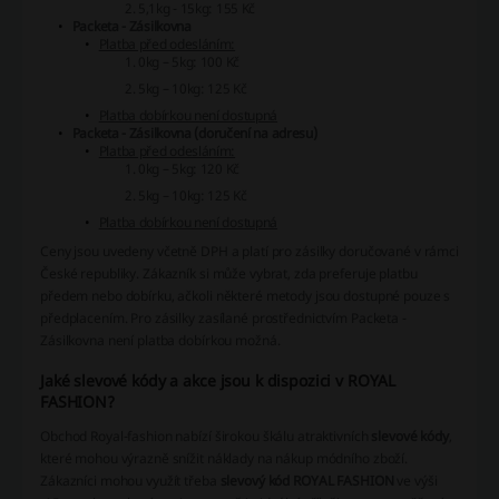
5,1kg - 15kg: 155 Kč
Packeta - Zásilkovna
Platba před odesláním:
0kg – 5kg: 100 Kč
5kg – 10kg: 125 Kč
Platba dobírkou není dostupná
Packeta - Zásilkovna (doručení na adresu)
Platba před odesláním:
0kg – 5kg: 120 Kč
5kg – 10kg: 125 Kč
Platba dobírkou není dostupná
Ceny jsou uvedeny včetně DPH a platí pro zásilky doručované v rámci
České republiky. Zákazník si může vybrat, zda preferuje platbu
předem nebo dobírku, ačkoli některé metody jsou dostupné pouze s
předplacením. Pro zásilky zasílané prostřednictvím Packeta -
Zásilkovna není platba dobírkou možná.
Jaké slevové kódy a akce jsou k dispozici v ROYAL
FASHION?
Obchod Royal-fashion nabízí širokou škálu atraktivních
slevové kódy
,
které mohou výrazně snížit náklady na nákup módního zboží.
Zákazníci mohou využít třeba
slevový kód ROYAL FASHION
ve výši