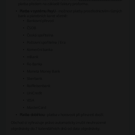
platba předem na základě faktury proforma.
Platba v systému PayU
- možnost platby prostřednictvím různých
bank a platebních karet včetně:
Bankovní převod
ČSOB
Česká spořitelna
Poštovní spořitelna / Era
Komerční banka
mBank
Fio Banka
Moneta Money Bank
Sberbank
Raiffeisenbank
UniCredit
VISA
MasterCard
Platba dobírkou
- platba v hotovosti při převzetí zboží.
Obchod si vyhrazuje právo automaticky zrušit neuhrazené
objednávky do 7 kalendářních dnů od data objednávky.