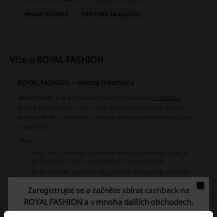
slevový kod IKEA
SEPHORA slevový kod
Více o ROYAL FASHION
ROYAL FASHION – obecné informace
Royal-fashion
je online obchod se širokou nabídkou
módních a
levných bot
pro ženy, muže a děti, nabízející také oděvy, spodní
prádlo a doplňky. Sortiment zahrnuje novinky a bestsellery v různých
kategoriích.
Obuv
Ženy - boty, traperky, vysoké šněrovací boty, kozačky, sněhule,
sportovní obuv, plátěnky, polobotky, mokasíny a další.
Muži - sněhule, sportovní boty, pantofle, tenisky, slip on a další.
Děti - obuv pro dívky a chlapce v různých stylech.
Zaregistrujte se a začněte sbírat
cashback
na
Oděvy
ROYAL FASHION a v mnoha dalších obchodech.
Ženy - kalhoty, sportovní komplety, šaty, bundy/saka, svetry, plus
size, halenky, košile, trička, mikiny a další.