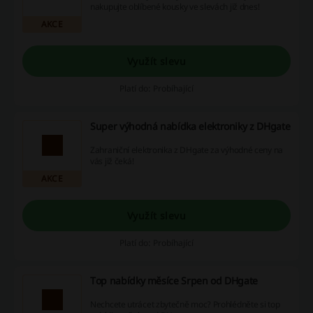
nakupujte oblíbené kousky ve slevách již dnes!
AKCE
Využít slevu
Platí do: Probíhající
Super výhodná nabídka elektroniky z DHgate
Zahraniční elektronika z DHgate za výhodné ceny na
vás již čeká!
AKCE
Využít slevu
Platí do: Probíhající
Top nabídky měsíce Srpen od DHgate
Nechcete utrácet zbytečně moc? Prohlédněte si top