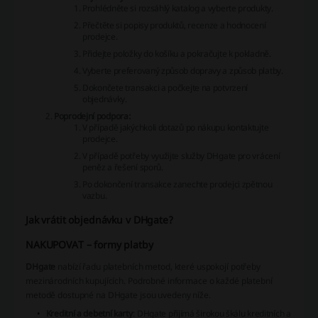
Prohlédněte si rozsáhlý katalog a vyberte produkty.
Přečtěte si popisy produktů, recenze a hodnocení
prodejce.
Přidejte položky do košíku a pokračujte k pokladně.
Vyberte preferovaný způsob dopravy a způsob platby.
Dokončete transakci a počkejte na potvrzení
objednávky.
Poprodejní podpora:
V případě jakýchkoli dotazů po nákupu kontaktujte
prodejce.
V případě potřeby využijte služby DHgate pro vrácení
peněz a řešení sporů.
Po dokončení transakce zanechte prodejci zpětnou
vazbu.
Jak vrátit objednávku v DHgate?
NAKUPOVAT – formy platby
DHgate
nabízí řadu platebních metod, které uspokojí potřeby
mezinárodních kupujících. Podrobné informace o každé platební
metodě dostupné na DHgate jsou uvedeny níže.
Kreditní a debetní karty
: DHgate přijímá širokou škálu kreditních a