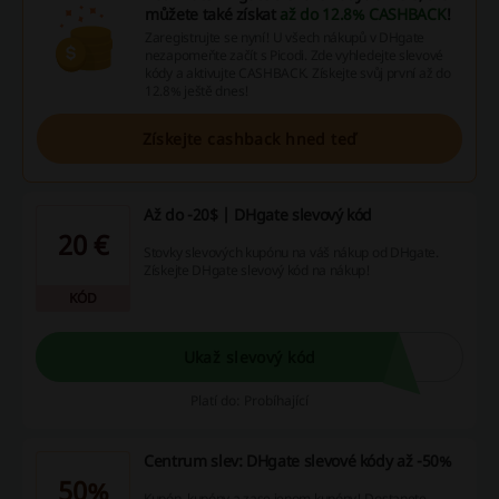
můžete také získat
až do 12.8% CASHBACK
!
Zaregistrujte se nyní! U všech nákupů v DHgate
nezapomeňte začít s Picodi. Zde vyhledejte slevové
kódy a aktivujte CASHBACK. Získejte svůj první až do
12.8% ještě dnes!
Získejte cashback hned teď
Až do -20$ | DHgate slevový kód
20 €
Stovky slevových kupónu na váš nákup od DHgate.
Získejte DHgate slevový kód na nákup!
KÓD
Ukaž slevový kód
Platí do: Probíhající
Centrum slev: DHgate slevové kódy až -50%
50%
Kupón, kupóny a zase jenom kupóny! Dostanete