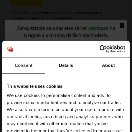
Ohodnoťte slevové kódy pro DHgate a pomozte ostatním
uživatelům vybrat ty nejlepší nabídky.
Zaregistrujte se a začněte sbírat
cashback
na
Kontakt na DHgate:
DHgate a v mnoha dalších obchodech.
DHgate
Podívejte se také na podobné promo kódy
Consent
Details
About
kasa.cz
Temu
OdKarla
tvproducts
Venda
poštovné zdarma
Lunzo
Siko
MALL
This website uses cookies
Zobrazte si nejoblíbenější kupóny a nabídky
We use cookies to personalise content and ads, to
Registrujte se přes Facebook
provide social media features and to analyse our traffic.
vivantis slevový kod
T.S.Bohemia slevový kód
We also share information about your use of our site with
KupPlenky slevový kód
MegaKnihy slevový kod
our social media, advertising and analytics partners who
Registrujte se přes Google
may combine it with other information that you’ve
Baťa slevový kod
tescoma slevový kód
provided to them or that they’ve collected from your use