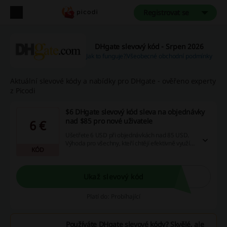
Registrovat se
DHgate slevový kód - Srpen 2026
Jak to funguje?
Všeobecné obchodní podmínky
Aktuální slevové kódy a nabídky pro DHgate - ověřeno experty
z Picodi
$6 DHgate slevový kód sleva na objednávky
nad $85 pro nové uživatele
6 €
Ušetřete 6 USD při objednávkách nad 85 USD.
Výhoda pro všechny, kteří chtějí efektivně využít
KÓD
své peníze při online nákupech.
Ukaž slevový kód
Platí do: Probíhající
Používáte DHgate slevové kódy? Skvělé, ale