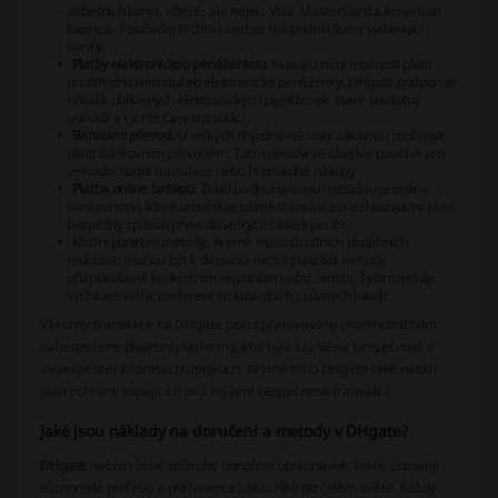
debetních karet, včetně, ale nejen, Visa, MasterCard a American
Express. Používání těchto karet se řídí podmínkami vydávající
banky.
Platby elektronickou peněženkou
: Kupující mají možnost platit
prostřednictvím služeb elektronické peněženky. DHgate podporuje
několik oblíbených elektronických peněženek, které poskytují
pohodlí a rychlé časy transakcí.
Bankovní převod
: U velkých objednávek mají zákazníci možnost
platit bankovním převodem. Tato metoda se obvykle používá pro
velkoobchodní transakce nebo hromadné nákupy.
Platba online bankou
: Další podporovanou metodou je online
bankovnictví, které umožňuje přímé transakce mezi bankami. Je to
bezpečný způsob převodu velkých částek peněz.
Místní platební metody
: Kromě mezinárodních platebních
možností mohou být k dispozici místní platební metody
přizpůsobené konkrétním regionům nebo zemím. Tyto metody
vycházejí vstříc preferencím kupujících z různých lokalit.
Všechny transakce na DHgate jsou zpracovávány prostřednictvím
zabezpečené platební platformy, aby byla zajištěna bezpečnost a
zabezpečení informací kupujících. Kromě toho DHgate také nabízí
plán ochrany kupujících pro zvýšení bezpečnosti transakcí.
Jaké jsou náklady na doručení a metody v DHgate?
DHgate
nabízí různé způsoby doručení objednávek, které uspokojí
různorodé potřeby a preference zákazníků po celém světě. Každý