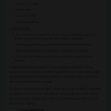
Hračky & Koníčky
Dítě & Děti
Počítače & Hry
Svatba & Události
Funkce DHgate:
Zásady ochrany kupujících, které zahrnují zásady pro vrácení
peněz, pokud produkt neodpovídá popisu v záznamu
Více způsobů platby včetně kreditní karty, PayPal a dalších
Mezinárodní doprava s možností urychleného doručení
K dispozici je mobilní aplikace pro pohodlné nakupování na
cestách
DHgate také poskytuje platformu pro kupující, aby mohli přímo
komunikovat s prodejci za účelem vyjednávání cen nebo dotazování
na produkty. Kromě toho nabízí DHgate řadu akcí a slev, zejména
během speciálních akcí a svátků.
Pro firmy nebo jednotlivce, kteří chtějí nakupovat ve větším množství,
poskytují služby
DHgate's Wholesale
výhody, jako jsou nižší ceny a
personalizované služby zákazníkům, které splňují potřeby různých
obchodních modelů.
Proces objednávky: