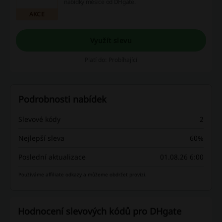
nabídky měsíce od DHgate.
AKCE
Využít slevu
Platí do: Probíhající
Podrobnosti nabídek
Slevové kódy
2
Nejlepší sleva
60%
Poslední aktualizace
01.08.26 6:00
Používáme affiliate odkazy a můžeme obdržet provizi.
Hodnocení slevových kódů pro DHgate