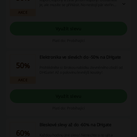
je, ale musíte se přihlásit. No nestojí pár vteřin
přihlašování za ušetření super částek?
AKCE
Využít slevu
Platí do: Probíhající
Elektronika ve slevách do -50% na DHgate
50%
Prohlédněte si širokou nabídku zlevněného zboží od
DHGate! Až o polovinu levnější kousky!
AKCE
Využít slevu
Platí do: Probíhající
Bleskové slevy až do -60% na DHgate
60%
Každou hodinu jiné slevy! Nenechte si to ujít a