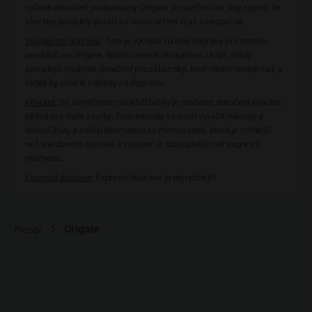
způsob doručení poskytovaný DHgate je navržen tak, aby zajistil, že
všechny produkty dorazí na místo určení včas a bezpečně.
Standardní doprava
: Toto je výchozí způsob dopravy pro mnoho
produktů na DHgate. Nabízí cenově dostupnou, i když někdy
pomalejší možnost doručení pro zákazníky, kteří nikam nespěchají a
raději by ušetřili náklady na dopravu.
ePacket
: Se zaměřením na lehčí balíky je možnost doručení ePacket
běžná pro malé zásilky. Tato metoda se snaží vyvážit náklady a
dodací lhůty a nabízí alternativu za mírnou cenu, která je rychlejší
než standardní doprava a zároveň je dostupnější než expresní
možnosti.
Expresní doprava
: Expresní doprava je nejrychlejší
DHgate
Picodi