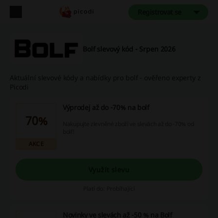
Registrovat se
Bolf slevový kód - Srpen 2026
Aktuální slevové kódy a nabídky pro bolf - ověřeno experty z
Picodi
Výprodej až do -70% na bolf
70%
Nakupujte zlevněné zboží ve slevách až do -70% od
bolf!
AKCE
Využít slevu
Platí do: Probíhající
Novinky ve slevách až -50 % na Bolf