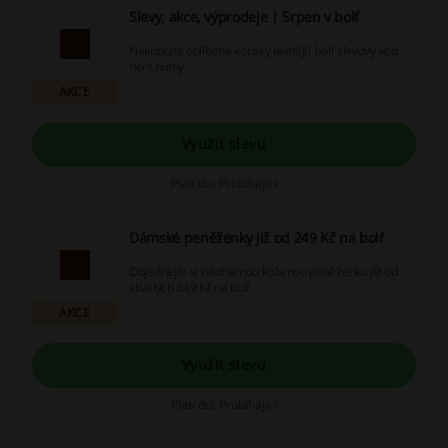
Slevy, akce, výprodeje | Srpen v bolf
Nakupujte oblíbené kousky levněji! bolf slevový kód
není nutný.
AKCE
Využít slevu
Platí do: Probíhající
Dámské peněženky již od 249 Kč na bolf
Objednejte si nádhernou koženou peněženku již od
skvělých 249 Kč na bolf.
AKCE
Využít slevu
Platí do: Probíhající