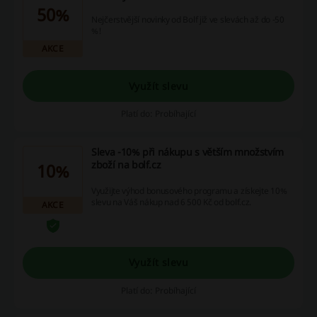
50%
Nejčerstvější novinky od Bolf již ve slevách až do -50
%!
AKCE
Využít slevu
Platí do: Probíhající
Sleva -10% při nákupu s větším množstvím
zboží na bolf.cz
10%
Využijte výhod bonusového programu a získejte 10%
slevu na Váš nákup nad 6 500 Kč od bolf.cz.
AKCE
Využít slevu
Platí do: Probíhající