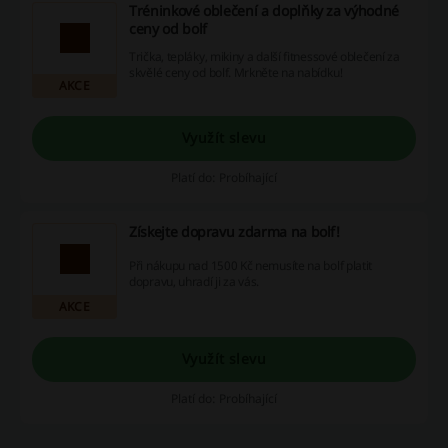
Tréninkové oblečení a doplňky za výhodné
ceny od bolf
Trička, tepláky, mikiny a další fitnessové oblečení za
skvělé ceny od bolf. Mrkněte na nabídku!
AKCE
Využít slevu
Platí do: Probíhající
Získejte dopravu zdarma na bolf!
Při nákupu nad 1500 Kč nemusíte na bolf platit
dopravu, uhradí ji za vás.
AKCE
Využít slevu
Platí do: Probíhající