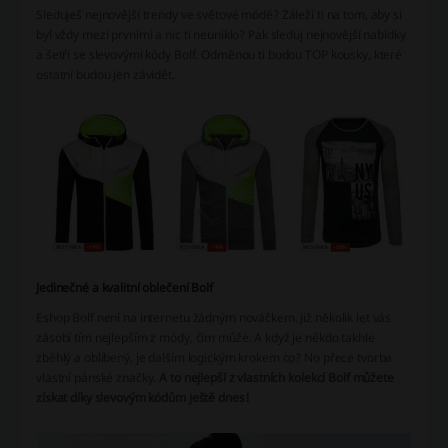
Sleduješ nejnovější trendy ve světové módě? Záleží ti na tom, aby si
byl vždy mezi prvními a nic ti neuniklo? Pak sleduj nejnovější nabídky
a šetři se slevovými kódy Bolf. Odměnou ti budou TOP kousky, které
ostatní budou jen závidět.
Jedinečné a kvalitní oblečení Bolf
Eshop Bolf není na internetu žádným nováčkem. Již několik let vás
zásobí tím nejlepším z módy, čím může. A když je někdo takhle
zběhlý a oblíbený, je dalším logickým krokem co? No přece tvorba
vlastní pánské značky.
A to nejlepší z vlastních kolekcí Bolf můžete
získat díky slevovým kódům ještě dnes!