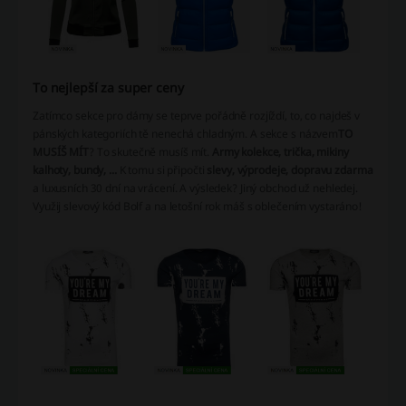
To nejlepší za super ceny
Zatímco sekce pro dámy se teprve pořádně rozjíždí, to, co najdeš v
pánských kategoriích tě nenechá chladným. A sekce s názvem
TO
MUSÍŠ MÍT
? To skutečně musíš mít.
Army kolekce, trička, mikiny
kalhoty, bundy, ...
K tomu si připočti
slevy, výprodeje, dopravu zdarma
a luxusních 30 dní na vrácení. A výsledek? Jiný obchod už nehledej.
Využij slevový kód Bolf a na letošní rok máš s oblečením vystaráno!