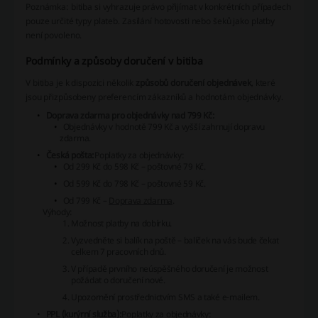
Poznámka: bitiba si vyhrazuje právo přijímat v konkrétních případech
pouze určité typy plateb. Zasílání hotovosti nebo šeků jako platby
není povoleno.
Podmínky a způsoby doručení v bitiba
V bitiba je k dispozici několik
způsobů doručení objednávek
, které
jsou přizpůsobeny preferencím zákazníků a hodnotám objednávky.
Doprava zdarma pro objednávky nad 799 Kč:
Objednávky v hodnotě 799 Kč a vyšší zahrnují dopravu
zdarma.
Česká pošta:
Poplatky za objednávky:
Od 299 Kč do 598 Kč – poštovné 79 Kč.
Od 599 Kč do 798 Kč – poštovné 59 Kč.
Od 799 Kč –
Doprava zdarma
.
Výhody:
Možnost platby na dobírku.
Vyzvedněte si balík na poště – balíček na vás bude čekat
celkem 7 pracovních dnů.
V případě prvního neúspěšného doručení je možnost
požádat o doručení nové.
Upozornění prostřednictvím SMS a také e-mailem.
PPL (kurýrní služba):
Poplatky za objednávky: