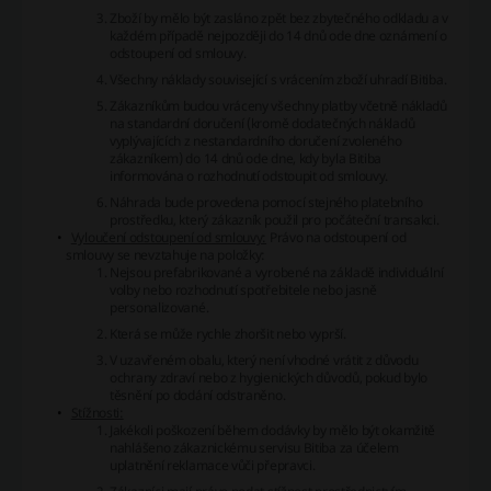
Zboží by mělo být zasláno zpět bez zbytečného odkladu a v
každém případě nejpozději do 14 dnů ode dne oznámení o
odstoupení od smlouvy.
Všechny náklady související s vrácením zboží uhradí Bitiba.
Zákazníkům budou vráceny všechny platby včetně nákladů
na standardní doručení (kromě dodatečných nákladů
vyplývajících z nestandardního doručení zvoleného
zákazníkem) do 14 dnů ode dne, kdy byla Bitiba
informována o rozhodnutí odstoupit od smlouvy.
Náhrada bude provedena pomocí stejného platebního
prostředku, který zákazník použil pro počáteční transakci.
Vyloučení odstoupení od smlouvy:
Právo na odstoupení od
smlouvy se nevztahuje na položky:
Nejsou prefabrikované a vyrobené na základě individuální
volby nebo rozhodnutí spotřebitele nebo jasně
personalizované.
Která se může rychle zhoršit nebo vyprší.
V uzavřeném obalu, který není vhodné vrátit z důvodu
ochrany zdraví nebo z hygienických důvodů, pokud bylo
těsnění po dodání odstraněno.
Stížnosti:
Jakékoli poškození během dodávky by mělo být okamžitě
nahlášeno zákaznickému servisu Bitiba za účelem
uplatnění reklamace vůči přepravci.