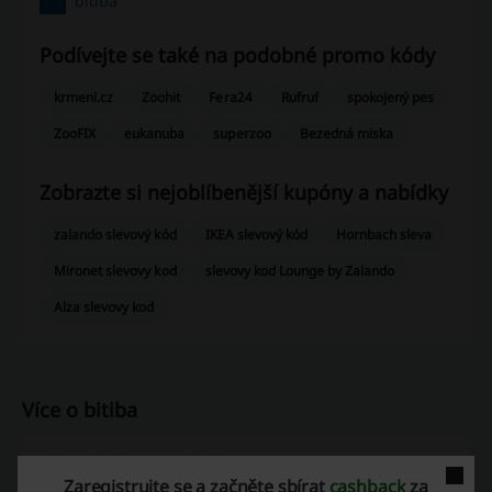
bitiba
Podívejte se také na podobné promo kódy
krmeni.cz
Zoohit
Fera24
Rufruf
spokojený pes
ZooFIX
eukanuba
superzoo
Bezedná miska
Zobrazte si nejoblíbenější kupóny a nabídky
zalando slevový kód
IKEA slevový kód
Hornbach sleva
Mironet slevovy kod
slevovy kod Lounge by Zalando
Alza slevovy kod
Více o bitiba
Obecné informace o bitiba
Zaregistrujte se a začněte sbírat
cashback
za