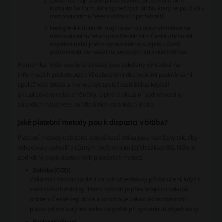
Zákazníci mají právo podat stížnost prostřednictvím
kontaktního formuláře společnosti Bitiba, který se používá k
mimosoudnímu řešení stížností spotřebitelů.
Nedojde-li k dohodě, mají zákazníci právo domáhat se
mimosoudního řešení prostřednictvím České obchodní
inspekce nebo jiného oprávněného subjektu. Další
podrobnosti lze nalézt na webových stránkách Bitiba.
Poznámka: Výše uvedené zásady jsou založeny výhradně na
informacích poskytnutých Všeobecnými obchodními podmínkami
společnosti Bitiba a mohou být společností Bitiba kdykoli
aktualizovány nebo změněny. Úplné a aktuální podrobnosti o
zásadách naleznete na oficiálních stránkách Bitiba.
Jaké platební metody jsou k dispozici v bitiba?
Platební metody nabízené společností bitiba jsou navrženy tak, aby
vyhovovaly pohodlí a různým preferencím jejích zákazníků. Níže je
podrobný popis dostupných platebních metod:
Dobírka (COD)
Zákazníci mohou zaplatit za své objednávky při doručení, když si
zvolí způsob dobírky. Tento způsob je převládající u nákupů
online v České republice a umožňuje zákazníkům dokončit
platbu přímo kurýrovi nebo na poště při vyzvednutí objednávky.
Bankovní převod