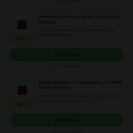
Platí do: Probíhající
Veterinární krmivo a diety za rozumné ceny
od bitiba
Speciální dietní krmivo určené psům i kočkám se
zdravotními problémy.
AKCE
Využít slevu
Platí do: Probíhající
Sbírejte známky a získejte poukaz v hodnotě
400 Kč od bitiba
Stáhněte si aplikaci bitiba, sbírejte známky k nákupu a
získejte poukaz v hodnotě 400 Kč!
AKCE
Využít slevu
Platí do: Probíhající