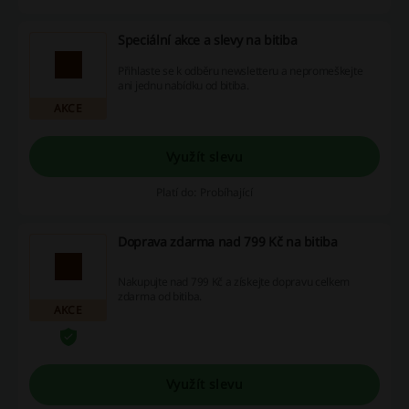
Speciální akce a slevy na bitiba
Přihlaste se k odběru newsletteru a nepromeškejte
ani jednu nabídku od bitiba.
AKCE
Využít slevu
Platí do: Probíhající
Doprava zdarma nad 799 Kč na bitiba
Nakupujte nad 799 Kč a získejte dopravu celkem
zdarma od bitiba.
AKCE
Využít slevu