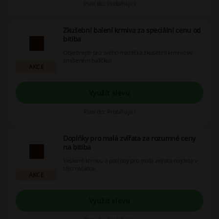
Platí do: Probíhající
Zkušební balení krmiva za speciální cenu od
bitiba
Objednejte pro svého mazlíčka zkušební krmivo ve
smíšeném balíčku!
AKCE
Využít slevu
Platí do: Probíhající
Doplňky pro malá zvířata za rozumné ceny
na bitiba
Veškeré krmivo a potřeby pro malá zvířata najdete v
této nabídce.
AKCE
Využít slevu