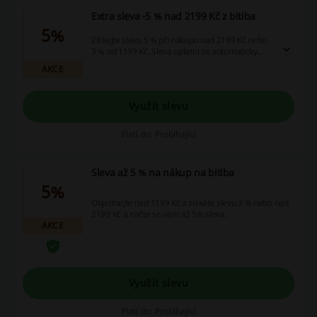
Extra sleva -5 % nad 2199 Kč z bitiba
5%
Získejte slevu 5 % při nákupu nad 2199 Kč nebo
3 % od 1199 Kč. Sleva uplatní se automaticky.
Nepotřebujete bitiba slevový kód.
AKCE
Využít slevu
Platí do: Probíhající
Sleva až 5 % na nákup na bitiba
5%
Objednejte nad 1199 Kč a získáte slevu 3 % nebo nad
2199 Kč a načte se vám až 5% sleva.
AKCE
Využít slevu
Platí do: Probíhající