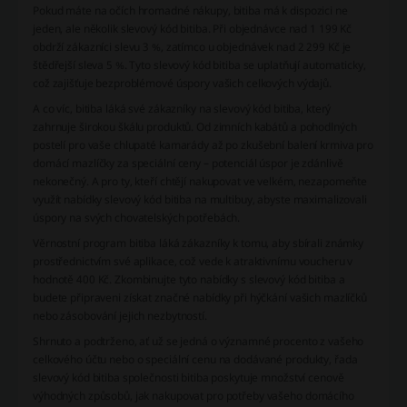
Pokud máte na očích hromadné nákupy, bitiba má k dispozici ne
jeden, ale několik slevový kód bitiba. Při objednávce nad 1 199 Kč
obdrží zákazníci slevu 3 %, zatímco u objednávek nad 2 299 Kč je
štědřejší sleva 5 %. Tyto slevový kód bitiba se uplatňují automaticky,
což zajišťuje bezproblémové úspory vašich celkových výdajů.
A co víc, bitiba láká své zákazníky na slevový kód bitiba, který
zahrnuje širokou škálu produktů. Od zimních kabátů a pohodlných
postelí pro vaše chlupaté kamarády až po zkušební balení krmiva pro
domácí mazlíčky za speciální ceny – potenciál úspor je zdánlivě
nekonečný. A pro ty, kteří chtějí nakupovat ve velkém, nezapomeňte
využít nabídky slevový kód bitiba na multibuy, abyste maximalizovali
úspory na svých chovatelských potřebách.
Věrnostní program bitiba láká zákazníky k tomu, aby sbírali známky
prostřednictvím své aplikace, což vede k atraktivnímu voucheru v
hodnotě 400 Kč. Zkombinujte tyto nabídky s slevový kód bitiba a
budete připraveni získat značné nabídky při hýčkání vašich mazlíčků
nebo zásobování jejich nezbytností.
Shrnuto a podtrženo, ať už se jedná o významné procento z vašeho
celkového účtu nebo o speciální cenu na dodávané produkty, řada
slevový kód bitiba společnosti bitiba poskytuje množství cenově
výhodných způsobů, jak nakupovat pro potřeby vašeho domácího