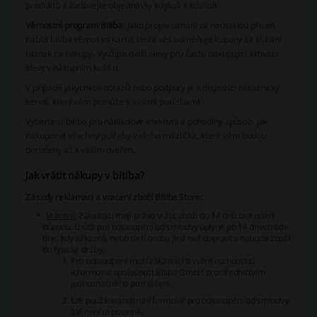
produktů a zadávejte objednávky kdykoli a kdekoli.
Věrnostní program Bitiba
: Jako projev uznání za neustálou přízeň
nabízí bitiba věrnostní kartu, která vás odměňuje kupony za sbírání
razítek za nákupy. Využijte další slevy pro často nakupující aktivací
slevy v nákupním košíku.
V případě jakýchkoli dotazů nebo podpory je k dispozici zákaznický
servis, který vám pomůže s vašimi potřebami.
Vyberte si bitiba pro nákladově efektivní a pohodlný způsob, jak
nakupovat všechny potřeby vašeho mazlíčka, které vám budou
doručeny až k vašim dveřím.
Jak vrátit nákupy v bitiba?
Zásady reklamací a vracení zboží Bitiba Store:
Vrácení:
Zákazníci mají právo vrátit zboží do 14 dnů bez udání
důvodu. Lhůta pro odstoupení od smlouvy uplyne po 14 dnech ode
dne, kdy zákazník nebo třetí osoba jiná než dopravce nabude zboží
do fyzické držby.
Pro odstoupení musí zákazníci o svém rozhodnutí
informovat společnost Bitiba GmbH prostřednictvím
jednoznačného prohlášení.
Lze použít standardní formulář pro odstoupení od smlouvy,
ale není to povinné.