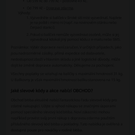
Od 599 Kč do 799 Kč – poštovné 49 Kč.
Od 799 Kč –
Doprava zdarma
.
Výhody:
Vyzvedněte si balíček v široké síti míst vyzvednutí. Najdete
je na poště i mimo ni (např. na novinovém stánku nebo
čerpací stanici).
Pokud si balíček nemůže vyzvednout osobně, může si jej
vyzvednout kdokoli jiný pomocí kódu z e-mailu nebo SMS.
Poznámka: Výběr dopravce není zaručen. V určitých případech, jako
jsou nadrozměrné zásilky, přímá expedice od dodavatele,
nedostupnost zboží v hlavním skladu a jiné logistické důvody, může
dojít ke změně dopravce automaticky. Děkujeme za pochopení.
Všechny poplatky se vztahují na balíčky s maximální hmotností 31 kg.
U Balíkovny je však maximální hmotnost balíku stanovena na 15 kg.
Jaké slevové kódy a akce nabízí OBCHOD?
Obchod bitiba aktuálně nabízí fantastickou řadu slevové kódy pro
zdatné nakupující. Užijte si výhod nákupu se značnými úsporami
pomocí speciálního slevový kód bitiba. Noví zákazníci mohou
například provést svůj první nákup s dopravou zdarma použitím
příslušného slevový kód bitiba u pokladny. Tato nabídka je ověřená a
dostupná pouze pro nováčky v rodině bitiba.