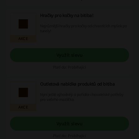
Hračky pro kočky na bitiba!
Nejrůznější hračky pro kočky od chrastících myšek po
tunely!
AKCE
Využít slevu
Platí do: Probíhající
Outletová nabídka produktů od bitiba
Nyní ještě výhodněji si pořídíte chovatelské potřeby
pro vašeho mazlíčka.
AKCE
Využít slevu
Platí do: Probíhající