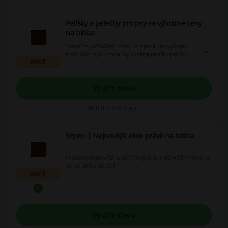
Pelíšky a pelechy pro psy za výhodné ceny
na bitiba
Vytvořte pohodlné místo na spaní pro vašeho
psa! Vybírejte z nabídky kvalitní pelíšky podle
AKCE
typu a velikosti.
Využít slevu
Platí do: Probíhající
Srpen | Nejnovější akce právě na bitiba
Hledáte nejnovější akce? To jste tu správně! Podívejte
se na bitiba už teď.
AKCE
Využít slevu