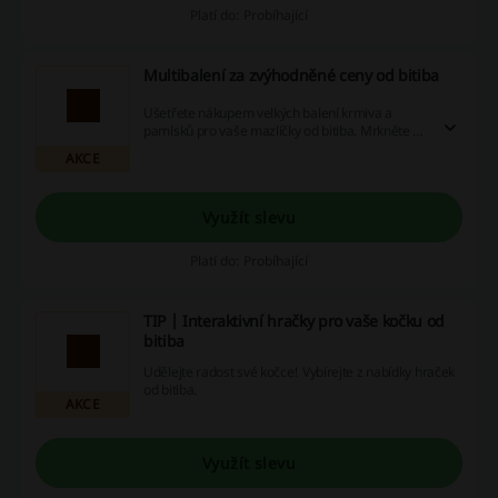
Platí do: Probíhající
Multibalení za zvýhodněné ceny od bitiba
Ušetřete nákupem velkých balení krmiva a
pamlsků pro vaše mazlíčky od bitiba. Mrkněte na
produkty v akci.
AKCE
Využít slevu
Platí do: Probíhající
TIP | Interaktivní hračky pro vaše kočku od
bitiba
Udělejte radost své kočce! Vybírejte z nabídky hraček
od bitiba.
AKCE
Využít slevu