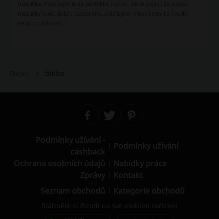
mazlíčka. Považujte to za perfektní řešení, které zajistí, že o vaše
mazlíčky bude dobře postaráno, aniž byste museli slevit z kvality
nebo zkrachovat.“
“
bitiba
Picodi
Podmínky užívání -
Podmínky užívání
cashback
Ochrana osobních údajů
Nabídky práce
Zprávy
Kontakt
Seznam obchodů
Kategorie obchodů
Stáhněte si Picodi na své mobilní zařízení