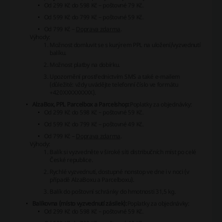
Od 299 Kč do 598 Kč – poštovné 79 Kč.
Od 599 Kč do 799 Kč – poštovné 59 Kč.
Od 799 Kč –
Doprava zdarma
.
Výhody:
Možnost domluvit se s kurýrem PPL na uložení/vyzvednutí
balíku.
Možnost platby na dobírku.
Upozornění prostřednictvím SMS a také e-mailem
(důležité: vždy uvádějte telefonní číslo ve formátu
+420XXXXXXXXX).
AlzaBox, PPL Parcelbox a Parcelshop:
Poplatky za objednávky:
Od 299 Kč do 598 Kč – poštovné 59 Kč.
Od 599 Kč do 799 Kč – poštovné 49 Kč.
Od 799 Kč –
Doprava zdarma
.
Výhody:
Balík si vyzvedněte v široké síti distribučních míst po celé
České republice.
Rychlé vyzvednutí, dostupné nonstop ve dne i v noci (v
případě AlzaBoxu a Parcelboxu).
Balík do poštovní schránky do hmotnosti 31,5 kg.
Balíkovna (místo vyzvednutí zásilek):
Poplatky za objednávky:
Od 299 Kč do 598 Kč – poštovné 59 Kč.