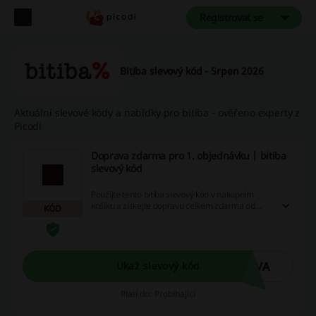
Registrovat se
Bitiba slevový kód - Srpen 2026
Aktuální slevové kódy a nabídky pro bitiba - ověřeno experty z
Picodi
Doprava zdarma pro 1. objednávku | bitiba
slevový kód
Použijte tento bitiba slevový kód v nákupním
košíku a získejte dopravu celkem zdarma od
KÓD
bitiba. Platí pouze pro nové zákazníky.
AVA
Ukaž slevový kód
Platí do: Probíhající