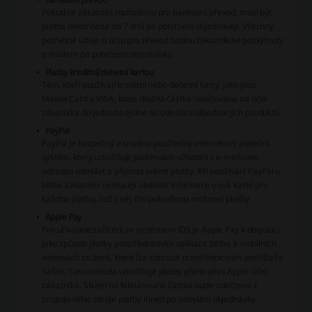
Pokud se zákazníci rozhodnou pro bankovní převod, musí být
platba dokončena do 7 dnů po potvrzení objednávky. Všechny
potřebné údaje o účtu pro převod budou zákazníkovi poskytnuty
e-mailem po potvrzení objednávky.
Platby kreditní/debetní kartou
Těm, kteří používají kreditní nebo debetní karty, jako jsou
MasterCard a VISA, bude dlužná částka naúčtována na účet
zákazníka do jednoho týdne od odeslání objednaných produktů.
PayPal
PayPal je bezpečný a snadno použitelný internetový platební
systém, který umožňuje jakémukoli uživateli s e-mailovou
adresou odesílat a přijímat online platby. Při používání PayPal u
bitiba zákazníci nemusejí zadávat informace o své kartě pro
každou platbu, což z něj činí pohodlnou možnost platby.
Apple Pay
Pro uživatele zařízení se systémem iOS je Apple Pay k dispozici
jako způsob platby prostřednictvím aplikace bitiba a mobilních
webových stránek, které lze zobrazit prostřednictvím prohlížeče
Safari. Tato metoda umožňuje platby přímo přes Apple účet
zákazníka. Skutečná fakturovaná částka bude odečtena z
propojeného zdroje platby ihned po odeslání objednávky.