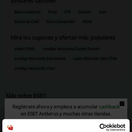
similares también
Banco Falabella
Entel
VTR
Disney+
max
Banco de Chile
Banco Santander
WOM
Mira los cupones y ofertas más populares
cupón TEMU
coodigo descuento Dunkin Donuts
coodigo descuento Salcobrand
cupón Mercado Libre Chile
coodigo descuento Uber
Más sobre ESET:
Regístrate ahora y empieza a acumular
cashback
ESET – información general
en ESET Antivirus y muchas otras tiendas.
ESET Antivirus
ofrece una amplia gama de soluciones de seguridad
informática diseñadas para proteger a los usuarios contra diversas
amenazas en línea. A continuación se detalla la variedad de