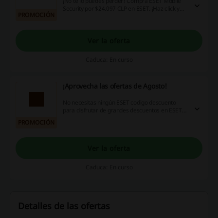
¡No te lo puedes perder! Compra ESET Mobile
Security por $24.097 CLP en ESET. ¡Haz click y
PROMOCIÓN
aprovecha ya!
Ver la oferta
Caduca: En curso
¡Aprovecha las ofertas de Agosto!
No necesitas ningún ESET codigo descuento
para disfrutar de grandes descuentos en ESET.
¡Entra y ahorra hoy mismo!
PROMOCIÓN
Ver la oferta
Caduca: En curso
Detalles de las ofertas