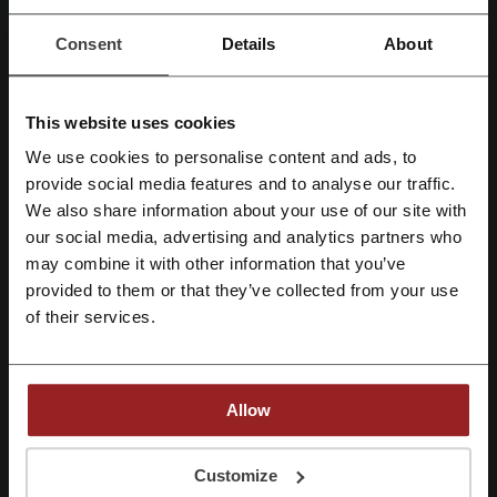
productos disponibles:
Consent
Details
About
ESET NOD32 Antivirus
: Proporciona protección esencial contra
malware, incluyendo virus, ransomware, gusanos y spyware.
ESET Internet Security
: Ofrece las mismas características de
ESET NOD32 Antivirus, añadiendo protección para la banca y
This website uses cookies
pagos en línea, control parental y protección de red.
ESET Smart Security Premium
: Es la solución más completa, con
We use cookies to personalise content and ads, to
las funcionalidades previas y adiciones como el gestor de
Regístrate con Facebook
provide social media features and to analyse our traffic.
contraseñas y la encriptación de datos.
We also share information about your use of our site with
Las soluciones de ESET están disponibles para distintas plataformas,
our social media, advertising and analytics partners who
incluyendo:
Regístrate con Google
may combine it with other information that you’ve
Windows
provided to them or that they’ve collected from your use
macOS
Regístrate con el correo electrónico
of their services.
Linux
Android
Entre las características distintivas de los antivirus ESET se
destacan:
Allow
Protección multicapa
: Un enfoque avanzado para detectar antes
y con mayor precisión amenazas desconocidas.
Al registrarse, confirma haber leído y aceptado "
Términos y condiciones
" y la
Exploración basada en la nube
: Aprovecha el poder de la nube
"
Política de privacidad.
"
Customize
para acelerar las exploraciones y mejorar la detección de