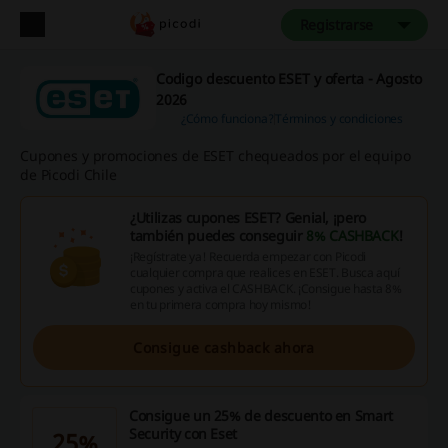
Registrarse
Codigo descuento ESET y oferta - Agosto
2026
¿Cómo funciona?
Términos y condiciones
Cupones y promociones de ESET chequeados por el equipo
de Picodi Chile
¿Utilizas cupones ESET? Genial, ¡pero
también puedes conseguir
8% CASHBACK
!
¡Regístrate ya! Recuerda empezar con Picodi
cualquier compra que realices en ESET. Busca aquí
cupones y activa el CASHBACK. ¡Consigue hasta 8%
en tu primera compra hoy mismo!
Consigue cashback ahora
Consigue un 25% de descuento en Smart
Security con Eset
25%