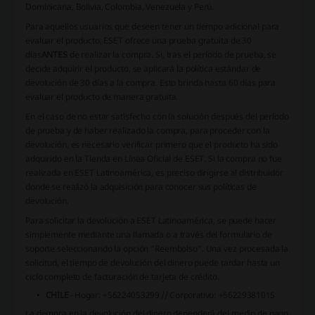
Dominicana, Bolivia, Colombia, Venezuela y Perú.
Para aquellos usuarios que deseen tener un tiempo adicional para
evaluar el producto, ESET ofrece una
prueba gratuita de 30
días
ANTES
de realizar la compra. Si, tras el período de prueba, se
decide adquirir el producto, se aplicará la política estándar de
devolución de 30 días a la compra. Esto brinda hasta 60 días para
evaluar el producto de manera gratuita.
En el caso de no estar satisfecho con la solución después del período
de prueba y de haber realizado la compra, para proceder con la
devolución, es necesario verificar primero que el producto ha sido
adquirido en la Tienda en Línea Oficial de ESET. Si la compra no fue
realizada en ESET Latinoamérica, es preciso dirigirse al distribuidor
donde se realizó la adquisición para conocer sus políticas de
devolución.
Para solicitar la devolución a ESET Latinoamérica, se puede hacer
simplemente mediante una llamada o a través del
formulario de
soporte
seleccionando la opción “Reembolso”. Una vez procesada la
solicitud, el tiempo de devolución del dinero puede tardar hasta un
ciclo completo de facturación de tarjeta de crédito.
CHILE
- Hogar: +56224053299 // Corporativo: +56229381015
La demora en la devolución del dinero dependerá del medio de pago