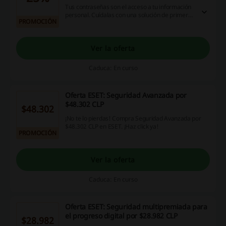
Tus contraseñas son el acceso a tu información
personal. Cuídalas con una solución de primer
PROMOCIÓN
nivel, ¡compra hoy y aprovecha un 25% OFF! ¡No
te lo pierdas!
Ver la oferta
Caduca: En curso
Oferta ESET: Seguridad Avanzada por
$48.302 CLP
$48.302
¡No te lo pierdas! Compra Seguridad Avanzada por
$48.302 CLP en ESET. ¡Haz click ya!
PROMOCIÓN
Ver la oferta
Caduca: En curso
Oferta ESET: Seguridad multipremiada para
el progreso digital por $28.982 CLP
$28.982