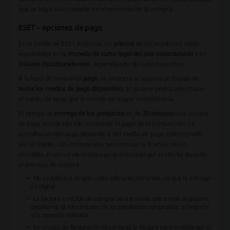
que se haya seleccionado en el momento de la compra.
ESET – opciones de pago
En la tienda de ESET Antivirus, los
precios
de los productos están
expresados en la
moneda de curso legal del país seleccionado
o en
Dólares Estadounidenses
, dependiendo del caso específico.
A la hora de realizar el
pago
, se ofrecerá al usuario un listado de
todos los medios de pago disponibles
. El usuario podrá seleccionar
el medio de pago que le resulte de mayor conveniencia.
El tiempo de
entrega de los productos
es de
30 minutos
una vez que
se haya acreditado efectivamente el pago de la transacción. La
acreditación del pago dependerá del medio de pago seleccionado
por el cliente. Las credenciales para activar la licencia serán
enviadas al correo electrónico proporcionado por el cliente durante
el proceso de compra.
No se aplicará ningún costo adicional por envío, ya que la entrega
es digital.
La factura o recibo de compra será enviada por e-mail al usuario,
detallando la información de los productos comprados, el importe
y la moneda utilizada.
En el caso de facturación fiscal local, la factura será emitida por el