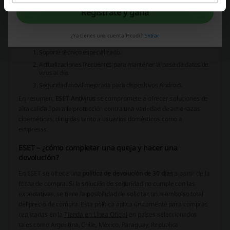
amenazas recientes.
Regístrate y gana
Modo de jugador
: Reduce la interrupción de las notificaciones
durante sesiones de juego o trabajos en pantalla completa.
¿Ya tienes una cuenta Picodi?
Entrar
Los servicios adicionales incluyen:
Soporte técnico especializado.
Actualizaciones frecuentes para mantener la base de datos de
virus al día.
Seguridad móvil mejorada para dispositivos Android.
En resumen,
ESET Antivirus
se compromete a ofrecer soluciones de
alta calidad para la protección contra una variedad de amenazas
cibernéticas, dirigidas tanto a usuarios domésticos como a
empresas.
ESET – ¿cómo completar una queja y hacer una
devolución?
En ESET se ofrece una
política de devolución de 30 días
a partir de la
fecha de compra. Si la solución de seguridad no cumple con las
expectativas, se tiene la posibilidad de solicitar un reembolso total
del precio de compra. Esta política aplica únicamente para compras
realizadas en la
Tienda en Línea Oficial
en países seleccionados
tales como Argentina, Chile, México, Paraguay, República