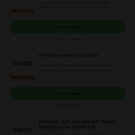
¡La mejor oferta para ti! Compra Seguridad
multipremiada para el progreso digital por
PROMOCIÓN
$28.982 CLP en ESET. ¡Haz click y aprovecha ya!
Ver la oferta
Caduca: En curso
Protección para los más chicos
$10.000
Conoce ESET Parental Control y protege a los
más chicos cuando usan la web. Compra en
pesos desde nuestra tienda en línea y accede a
PROMOCIÓN
$10.000 CLP de regalo.
Ver la oferta
Caduca: En curso
Promoción ESET: Adquiere ESET Mobile
Security por solo $24.097 CLP
$24.097