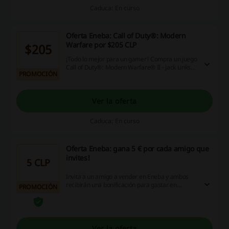
Caduca: En curso
Oferta Eneba: Call of Duty®: Modern
Warfare por $205 CLP
$205
¡Todo lo mejor para un gamer! Compra un juego
Call of Duty®: Modern Warfare® II - Jack Links
PROMOCIÓN
DLC Items + 30MIN Double XP por $205 CLP en
Eneba. ¡Haz click ya!
Ver la oferta
Caduca: En curso
Oferta Eneba: gana 5 € por cada amigo que
invites!
5 CLP
Invita a un amigo a vender en Eneba y ambos
recibirán una bonificación para gastar en
PROMOCIÓN
cualquier cosa de nuestra tienda. 5 € para ti, 3 €
para tu amigo por los primeros 3 listados
vendidos - ¡ganamos todos!
Ver la oferta