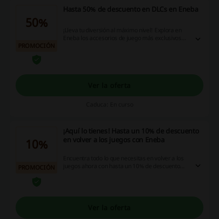
Hasta 50% de descuento en DLCs en Eneba
50%
¡Lleva tu diversión al máximo nivel! Explora en
Eneba los accesorios de juego más exclusivos
PROMOCIÓN
con descuentos que llegan hasta el 50%. ¡No
dejes pasar esta oportunidad! No solo elevarás
tu diversión, sino que también tendrás la
posibilidad de economizar. Recuerda aplicar
nuestros códigos promocionales, aprovecha
Ver la oferta
nuestras ofertas y benefíciate de los reembolsos
en efectivo. ¡Hazlo ya!
Caduca: En curso
¡Aquí lo tienes! Hasta un 10% de descuento
en volver a los juegos con Eneba
10%
Encuentra todo lo que necesitas en volver a los
juegos ahora con hasta un 10% de descuento
PROMOCIÓN
directo en cada compra en Eneba ¡Paga menos!
Ver la oferta