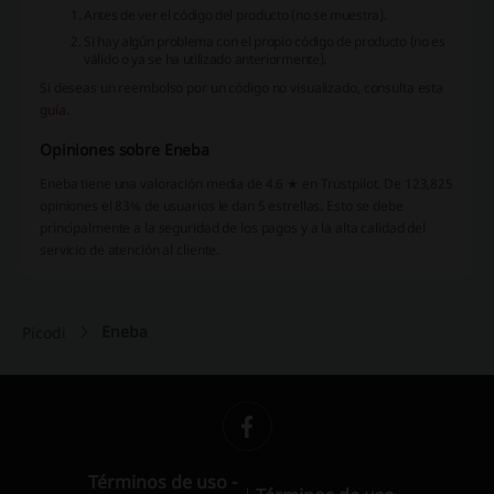
Antes de ver el código del producto (no se muestra).
Si hay algún problema con el propio código de producto (no es
válido o ya se ha utilizado anteriormente).
Si deseas un reembolso por un código no visualizado, consulta esta
guía
.
Opiniones sobre Eneba
Eneba tiene una valoración media de 4.6 ★ en Trustpilot. De 123,825
opiniones el 83% de usuarios le dan 5 estrellas. Esto se debe
principalmente a la seguridad de los pagos y a la alta calidad del
servicio de atención al cliente.
Eneba
Picodi
Términos de uso -