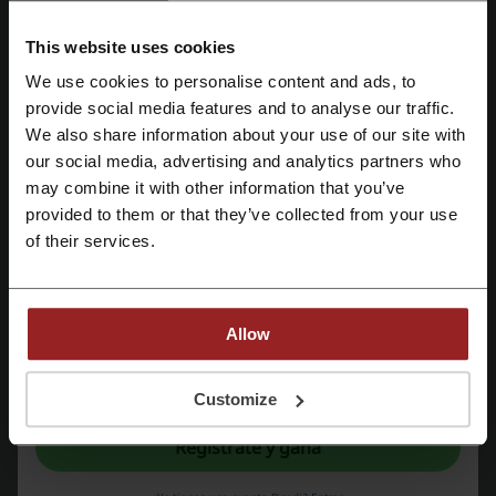
codigo descuento Eneba – ¿Cómo usarlo?
This website uses cookies
Aquí tienes una guía paso a paso sobre cómo utilizar un codigo
descuento Eneba:
We use cookies to personalise content and ads, to
Regístrate con Facebook
provide social media features and to analyse our traffic.
Entra en Picodi.com/cl/ y busca Eneba.
We also share information about your use of our site with
Escoge un código de cupón que sea aplicable a tu pedido y haz
clic en "Ver el código".
our social media, advertising and analytics partners who
Regístrate con Google
Haz tu compra en la página web de Eneba como siempre.
may combine it with other information that you’ve
En el carrito de la compra encontrarás una línea "¿Tienes un
provided to them or that they’ve collected from your use
código de descuento?" encima de una casilla vacía.
Regístrate con el correo electrónico
of their services.
Introduce el código de descuento Eneba allí y haz clic en
“Aplicar”.
El descuento se aplicará a tu pedido.
Allow
Al registrarse, confirma haber leído y aceptado "
Términos y condiciones
" y la
"
Política de privacidad.
"
Customize
Regístrate y gana