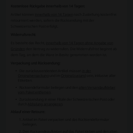
Kostenlose Rückgabe innerhalb von 14 Tagen:
Artikel können
innerhalb von 14 Tagen
nach Zustellung
kostenfrei
retourniert werden, sofern die Rücksendung mit der
Schweizerischen Post erfolgt.
Widerrufsrecht:
Es besteht das Recht,
innerhalb von 14 Tagen ohne Angabe von
Gründen
den Vertrag zu widerrufen. Die Widerrufsfrist beginnt ab
dem Tag, an dem die Ware in Besitz genommen worden ist.
Verpackung und Rücksendung:
Die zurückzusendenden Artikel müssen
in der
Originalverpackung
und im
Originalzustand
sein, inklusive aller
Etiketten.
Rücksendeformular beilegen und den
alten Versandaufkleber
vom Paket entfernen
.
Zurücksendung in einer Filiale der Schweizerischen Post oder
durch
Abholung arrangieren
.
Ablauf einer Retoure:
Artikel im Paket verpacken und das Rücksendeformular
beilegen.
Den
Rücksendeaufkleber auf das Paket kleben
und den alten