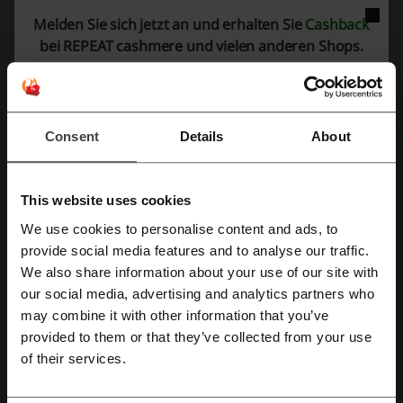
PreCon rabatt
H&M gutscheincode
Melden Sie sich jetzt an und erhalten Sie
Cashback
bei REPEAT cashmere und vielen anderen Shops.
Mehr über REPEAT cashmere:
Consent
Details
About
Allgemeine Daten über REPEAT cashmere
REPEAT cashmere steht für
sanften, eleganten Luxus
. Im Sortiment
finden Sie
hochwertige Cashmere-Kleidung für Damen und Herren
,
This website uses cookies
die Komfort und Stil harmonisch vereint. Die Kollektionen sind
We use cookies to personalise content and ads, to
geprägt von dem Anspruch, zeitlose Designs mit aktueller Mode zu
Mit Facebook registrieren
verbinden. Dafür steht auch umfangreiches Angebot, welches unter
provide social media features and to analyse our traffic.
anderem die folgenden Kategorien umfasst:
We also share information about your use of our site with
Damen:
our social media, advertising and analytics partners who
Mit Google-Konto registrieren
Strickjacken
may combine it with other information that you’ve
Pullover
provided to them or that they’ve collected from your use
Schals
Mit E-Mail-Adresse registrieren
of their services.
Kleider & Röcke
Tops