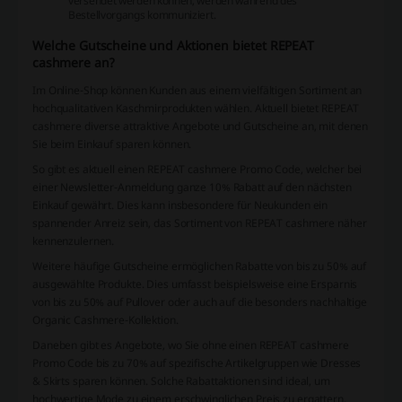
versendet werden können, werden während des
Bestellvorgangs kommuniziert.
Welche Gutscheine und Aktionen bietet REPEAT
cashmere an?
Im Online-Shop können Kunden aus einem vielfältigen Sortiment an
hochqualitativen Kaschmirprodukten wählen. Aktuell bietet REPEAT
cashmere diverse attraktive Angebote und Gutscheine an, mit denen
Sie beim Einkauf sparen können.
So gibt es aktuell einen REPEAT cashmere Promo Code, welcher bei
einer Newsletter-Anmeldung ganze 10% Rabatt auf den nächsten
Einkauf gewährt. Dies kann insbesondere für Neukunden ein
spannender Anreiz sein, das Sortiment von REPEAT cashmere näher
kennenzulernen.
Weitere häufige Gutscheine ermöglichen Rabatte von bis zu 50% auf
ausgewählte Produkte. Dies umfasst beispielsweise eine Ersparnis
von bis zu 50% auf Pullover oder auch auf die besonders nachhaltige
Organic Cashmere-Kollektion.
Daneben gibt es Angebote, wo Sie ohne einen REPEAT cashmere
Promo Code bis zu 70% auf spezifische Artikelgruppen wie Dresses
& Skirts sparen können. Solche Rabattaktionen sind ideal, um
hochwertige Mode zu einem erschwinglichen Preis zu ergattern.