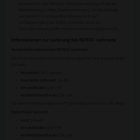
auszuwählen. Bei Wahl der Sofortüberweisung erfolgt die
Weiterleitung zu
https://www.sofort.com/
, um die Zahlung
abzuwickeln. Eine Bestellbestätigung wird nach
Zahlungseingang per E-Mail versendet. Auch bei
Sofortüberweisung fallen keine zusätzlichen Gebühren an.
Informationen zur Lieferung bei REPEAT cashmere
Versandinformationen bei REPEAT cashmere
Die Firma versendet mit einem Versandpartner DHL Express in die
Schweiz.
Versandart:
DHL Express
Geschätzte Lieferzeit:
2-6 EN
Versandkosten:
CHF 9,90
Versand kostenfrei ab:
CHF 249
*Je nach Produktverfügbarkeit
** Versandkosten in Euro, inkl. MwSt
Kostenfreier Versand
Land:
Schweiz
Versandkosten:
CHF 9,90
Versand kostenfrei ab:
CHF 249