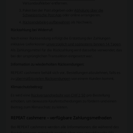
Versandaufkleber entfernen.
Paket bei der Post abgeben oder
Abholung über die
Schweizerische Post App
oder online arrangieren.
Rücksendebeleg aufbewahren
als Nachweis.
Rückzahlung bei Widerruf:
Nach einer Rücksendung erfolgt die Erstattung der Zahlungen
inklusive Lieferkosten
unverzüglich und spätestens binnen 14 Tagen
.
Als Zahlungsmittel für die Rückzahlung wird dasselbe verwendet, das
bei der ursprünglichen Transaktion eingesetzt war.
Information zu wiederholten Rücksendungen:
REPEAT cashmere behält sich vor, Bestellungen abzulehnen, falls es
zu
übermäßig vielen Rücksendungen
von einem Kunden kommt.
Klimaschutzbeitrag:
Es wird eine
Rückversandgebühr von CHF 2,50
pro Bestellung
erhoben, um bewusste Kaufentscheidungen zu fördern und einen
Beitrag zum Klimaschutz zu leisten.
REPEAT cashmere – verfügbare Zahlungsmethoden
Bei REPEAT cashmere werden alle Informationen, die während des
Bestellvorgangs mitgeteilt werden, über eine verschlüsselte SSL-